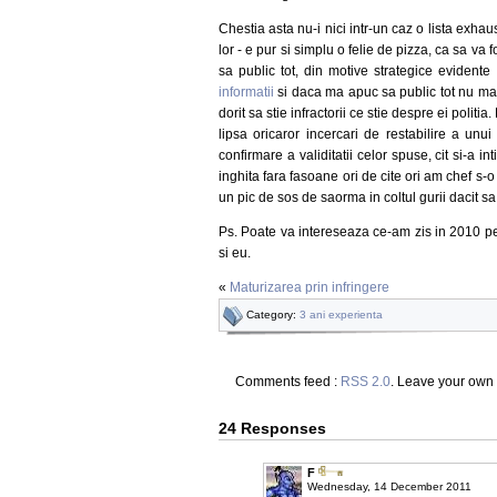
Chestia asta nu-i nici intr-un caz o lista exhaus
lor - e pur si simplu o felie de pizza, ca sa v
sa public tot, din motive strategice evidente 
informatii
si daca ma apuc sa public tot nu mai 
dorit sa stie infractorii ce stie despre ei politia
lipsa oricaror incercari de restabilire a unu
confirmare a validitatii celor spuse, cit si-a int
inghita fara fasoane ori de cite ori am chef s-o
un pic de sos de saorma in coltul gurii dacit sa
Ps. Poate va intereseaza ce-am zis in 2010 p
si eu.
«
Maturizarea prin infringere
Category:
3 ani experienta
Comments feed :
RSS 2.0
. Leave your own
24 Responses
F
Wednesday, 14 December 2011