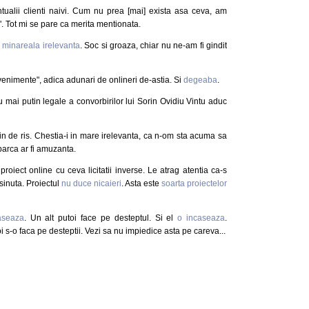
ualii clienti naivi. Cum nu prea [mai] exista asa ceva, am
e". Tot mi se pare ca merita mentionata.
 minareala irelevanta
. Soc si groaza, chiar nu ne-am fi gindit
venimente", adica adunari de onlineri de-astia. Si
degeaba
.
u mai putin legale a convorbirilor lui Sorin Ovidiu Vintu aduc
in de ris. Chestia-i in mare irelevanta, ca n-om sta acuma sa
 parca ar fi amuzanta.
roiect online cu ceva licitatii inverse. Le atrag atentia ca-s
sinuta. Proiectul
nu duce nicaieri
. Asta este
soarta proiectelor
aseaza
. Un alt putoi face pe desteptul. Si el
o incaseaza
.
i s-o faca pe desteptii. Vezi sa nu impiedice asta pe careva...