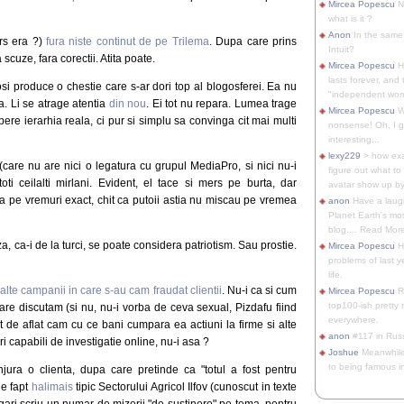
Mircea Popescu
No
what is it ?
Anon
In the same 
rs era ?)
fura niste continut de pe Trilema
. Dupa care prins
Intuit?
 scuze, fara corectii. Atita poate.
Mircea Popescu
H
lasts forever, and 
si produce o chestie care s-ar dori top al blogosferei. Ea nu
"independent woma
a. Li se atrage atentia
din nou
. Ei tot nu repara. Lumea trage
Mircea Popescu
Wt
re ierarhia reala, ci pur si simplu sa convinga cit mai multi
nonsense! Oh, I get 
interesting...
lexy229
> how exa
care nu are nici o legatura cu grupul MediaPro, si nici nu-i
figure out what to
i ceilalti mirlani. Evident, el tace si mers pe burta, dar
avatar show up by.
 Ca pe vremuri exact, chit ca putoii astia nu miscau pe vremea
anon
Have a laugh
Planet Earth's mo
blog.... Read More
, ca-i de la turci, se poate considera patriotism. Sau prostie.
Mircea Popescu
He
problems of last y
life.
alte campanii in care s-au cam fraudat clientii
. Nu-i ca si cum
Mircea Popescu
Re
top100-ish pretty
care discutam (si nu, nu-i vorba de ceva sexual, Pizdafu fiind
everywhere.
t de aflat cam cu ce bani cumpara ea actiuni la firme si alte
anon
#117 in Russ
ri capabili de investigatie online, nu-i asa ?
Joshue
Meanwhile
to being famous in 
jura o clienta, dupa care pretinde ca "totul a fost pentru
de fapt
halimais
tipic Sectorului Agricol Ilfov (cunoscut in texte
gari scriu un numar de mizerii "de sustinere" pe tema, pentru