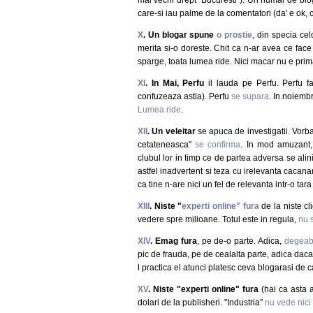
care-si iau palme de la comentatori (da' e ok, c
X
. Un blogar spune
o prostie
, din specia ce
merita si-o doreste. Chit ca n-ar avea ce face 
sparge, toata lumea ride. Nici macar nu e prim
XI
. In Mai, Perfu
il lauda pe Perfu. Perfu f
confuzeaza astia). Perfu
se supara
. In noiembr
Lumea ride
.
XII
. Un veleitar
se apuca de investigatii. Vorba
cetateneasca"
se confirma
. In mod amuzant, 
clubul lor in timp ce de partea adversa se al
astfel inadvertent si teza cu irelevanta cacanari
ca tine n-are nici un fel de relevanta intr-o ta
XIII
. Niste "
experti online" fura
de la niste cli
vedere spre milioane. Totul este in regula,
nu 
XIV
. Emag fura
, pe de-o parte. Adica,
degeaba 
pic de frauda, pe de cealalta parte, adica daca t
l practica el atunci platesc ceva blogarasi de 
XV
. Niste "experti online" fura
(hai ca asta a
dolari de la publisheri. "Industria"
nu vede nici