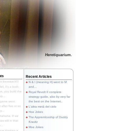
Heretiquarium.
ts
Recent Articles
's baaaaack!!!
N & I (meaning H) went to M
ll, it's a both-
and...
e, you build the
Royal Revolt II complete
p...
strategy guide, also by very far
 game went
the best on the Internet.
t after five or so
L'altra metà del cielo
y...
Hoe Jokes
hahaha. If we
The Apprenticeship of Duddy
s still in that
Kravitz
...
Moe Jokes
re thinking a