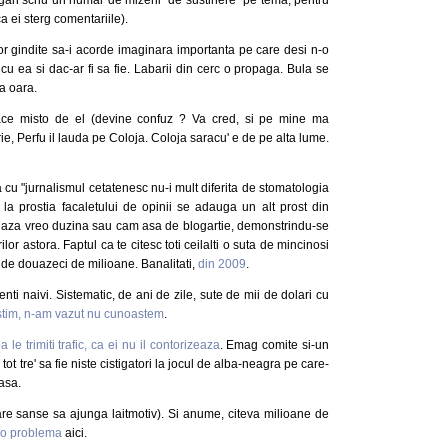
a ei sterg comentariile).
lor gindite sa-i acorde imaginara importanta pe care desi n-o
cu ea si dac-ar fi sa fie. Labarii din cerc o propaga. Bula se
a oara.
ace misto de el (devine confuz ? Va cred, si pe mine ma
ie, Perfu il lauda pe Coloja. Coloja saracu' e de pe alta lume.
 cu "jurnalismul cetatenesc nu-i mult diferita de stomatologia
la prostia facaletului de opinii se adauga un alt prost din
iniaza vreo duzina sau cam asa de blogartie, demonstrindu-se
lor astora. Faptul ca te citesc toti ceilalti o suta de mincinosi
ra de douazeci de milioane. Banalitati,
din 2009
.
enti naivi. Sistematic, de ani de zile, sute de mii de dolari cu
stim, n-am vazut nu cunoastem
.
le trimiti trafic, ca ei nu il contorizeaza
. Emag comite si-un
ot tre' sa fie niste cistigatori la jocul de alba-neagra pe care-
casa.
re sanse sa ajunga laitmotiv). Si anume, citeva milioane de
 o problema
aici.