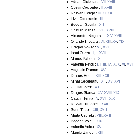
Adrian Ciubotaru :
VII
,
XVIII
Costin Cocioaba :
II
,
XVIII
Razvan Coloja :
III
,
XI
,
XX
Liviu Constantin :
III
Bogdan Gavrila :
XIII
Cristian Manafu :
VIII
,
XVIII
Alexandru Negrea :
II
,
XIV
,
XVIII
Orlando Nicoara :
VI
,
XIII
,
XV
,
XIX
Dragos Novac :
VII
,
XVIII
Ionut Oprea :
I
,
II
,
XVIII
Marius Pahomi :
XIII
Valentin Petcu :
I
,
II
,
III
,
IV
,
IX
,
X
,
XI
,
XVII
Augustin Roman :
XV
Dragos Roua :
XIII
,
XXII
Mihai Seceleanu :
XIII
,
XV
,
XVI
Cristian Serb :
XII
Dragos Stanca :
XV
,
XVIII
,
XIX
Catalin Tenita :
V
,
XVIII
,
XIX
Razvan Tirboaca :
XXII
Sorin Tudor :
XIII
,
XVIII
Marta Usurelu :
VIII
,
XVIII
Bogdan Voicu :
XIX
Valentin Voicu :
XV
Magda Zander :
XIII