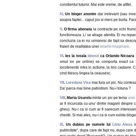
constientul tuturor. Mai este vreme, de altfel.
IV
. Un bloger anonim
dar irelevant (sau inve
asupra faptei... capul jos si mers pe burta. Fara
V
. O firma abonata
la contracte pe ochi frumo
functioneaza. Li se atrage atentia. Ei nu repar
concluzia ca ei nu urmaresc de fapt sa descope
fraieri de realitatea unei
ierarhii imaginare
.
VI
. Ies la iveala
dovezi
ca Orlando Nicoara
(
omul lor pe online) se comporta exact ca tot
locotenentii intra in actiune, la lins cadavre.
cind Iliescu lingea la ceausesc.
VII
.
Loredana Visa
mai fura un pic. Nu conteaza
Da' parca mai bine patriotism. Nu-i totuna ?
VIII
. Marta Usurelu
minte un pic pe tema
unei 
ar fi incurcata cu unu' dintre magarii despre 
gheu). Nu-i ca si cum ar fi oarecum interesan
chestii. Si mai ales, nu-i ca si cum exista bloge
IX
. Un dubios pe numele lui
Liviu Alexa
in
publicitate", dupa care de fapt nu, dupa care 
mai vechi drept "Bucuresti"). Un numar de blo