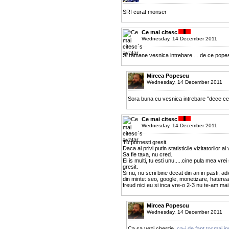
SRI curat monser
Ce mai citesc
Wednesday, 14 December 2011
Si ramane vesnica intrebare.....de ce pope
Mircea Popescu
Wednesday, 14 December 2011
Sora buna cu vesnica intrebare "dece cer
Ce mai citesc
Wednesday, 14 December 2011
Tu pornesti gresit.
Daca ai privi putin statisticile vizitatorilor 
Sa fie taxa, nu cred.
Ei is multi, tu esti unu.....cine pula mea vre
gresit.
Si nu, nu scrii bine decat din an in pasti, ad
din minte: seo, google, monetizare, hatereala
freud nici eu si inca vre-o 2-3 nu te-am mai 
Mircea Popescu
Wednesday, 14 December 2011
Ca sa vezi chestie,
ca-i de fapt tocmai i