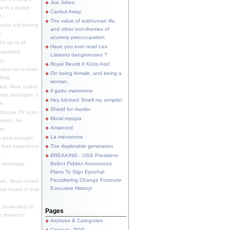
Joe Jokes
o in a purple
Carried Away
...
The value of subhuman life,
u're not fooling
and other non-themes of
.
scummy preoccupation
s up to all
Have you ever read Les
updated.
Liaisons dangereuses ?
S.
Royal Revolt II Kicks Ass!
dator/ on re-read.
On being female, and being a
king.
woman.
eh. More nudes
Il gatto mammone
ware packages, I
Hey bitches! Smell my armpits!
e.
Shield for murder
bscure TV actor,
Moral myopia
didn't, for
Amarcord
e...
La minorenne
s post brought
 their experience
The deplorable generation
.
BREAKING : USG President-
e whatsapp
Belect Pidden Announces
Plans To Sign Epochal
Factaltering Change Footnote
eh. Never heard
Executive History!
have heard of that
, some kind of
Pages
r finances"
Archives & Categories
Contact ; PGP