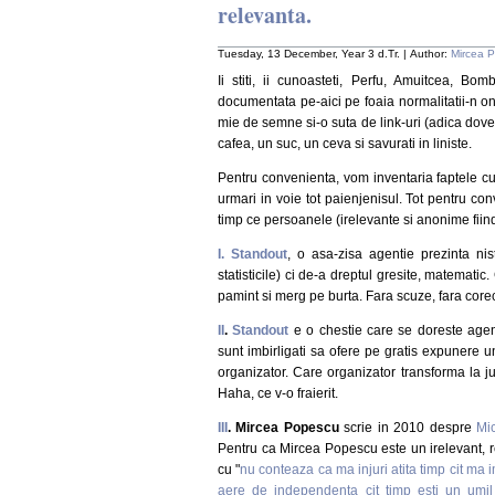
relevanta.
Tuesday, 13 December, Year 3 d.Tr. | Author:
Mircea 
Ii stiti, ii cunoasteti, Perfu, Amuitcea, Bom
documentata pe-aici pe foaia normalitatii-n onl
mie de semne si-o suta de link-uri (adica dovez
cafea, un suc, un ceva si savurati in liniste.
Pentru convenienta, vom inventaria faptele cu
urmari in voie tot paienjenisul. Tot pentru con
timp ce persoanele (irelevante si anonime fiind
I.
Standout
, o asa-zisa agentie prezinta nis
statisticile) ci de-a dreptul gresite, matemati
pamint si merg pe burta. Fara scuze, fara corect
II
.
Standout
e o chestie care se doreste agen
sunt imbirligati sa ofere pe gratis expunere un
organizator. Care organizator transforma la j
Haha, ce v-o fraierit.
III
. Mircea Popescu
scrie in 2010 despre
Mi
Pentru ca Mircea Popescu este un irelevant, re
cu "
nu conteaza ca ma injuri atita timp cit ma im
aere de independenta cit timp esti un umil 