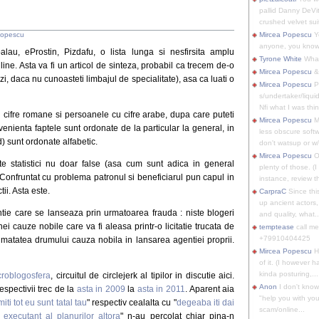
pallid Danny DeVit
crushed velvet suit
Popescu
Mircea Popescu
Yo
anyone, you know
balau, eProstin, Pizdafu, o lista lunga si nesfirsita amplu
Tyrone White
What'
ine. Asta va fi un articol de sinteza, probabil ca trecem de-o
Mircea Popescu
&
i, daca nu cunoasteti limbajul de specialitate), asa ca luati o
Mircea Popescu
P
s/undertaker/liqui
Nfi what I was thin
 cifre romane si persoanele cu cifre arabe, dupa care puteti
Mircea Popescu
M
venienta faptele sunt ordonate de la particular la general, in
less obscure soft
) sunt ordonate alfabetic.
don't watsup or w/
Mircea Popescu
O
te statistici nu doar false (asa cum sunt adica in general
plenty of those. (I 
c. Confruntat cu problema patronul si beneficiarul pun capul in
instance, review th
ii. Asta este.
CarpraC
Since thi
up ancient actors,
tie care se lanseaza prin urmatoarea frauda : niste blogeri
and quality, what..
ei cauze nobile care va fi aleasa printr-o licitatie trucata de
temptease
call m
+79910404425
umatatea drumului cauza nobila in lansarea agentiei proprii.
Mircea Popescu
H
of it. (I however 
kinda posturing,...
croblogosfera
, circuitul de circlejerk al tipilor in discutie aici.
Anon
I don't know
spectivii trec de la
asta in 2009
la
asta in 2011
. Aparent aia
"help you with you
iti tot eu sunt tatal tau
" respectiv cealalta cu "
degeaba iti dai
scam/online...
executant al planurilor altora
" n-au percolat chiar pina-n