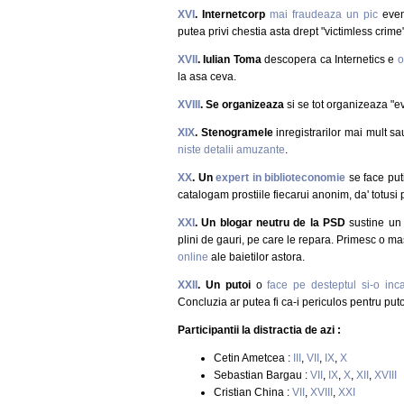
XVI
. Internetcorp
mai fraudeaza un pic
event
putea privi chestia asta drept "victimless crim
XVII
. Iulian Toma
descopera ca Internetics e
o
la asa ceva.
XVIII
. Se organizeaza
si se tot organizeaza "e
XIX
. Stenogramele
inregistrarilor mai mult sa
niste detalii amuzante
.
XX
. Un
expert in biblioteconomie
se face put
catalogam prostiile fiecarui anonim, da' totusi
XXI
. Un blogar neutru de la PSD
sustine un p
plini de gauri, pe care le repara. Primesc o ma
online
ale baietilor astora.
XXII
. Un putoi
o
face pe desteptul si-o inc
Concluzia ar putea fi ca-i periculos pentru puto
Participantii la distractia de azi :
Cetin Ametcea :
III
,
VII
,
IX
,
X
Sebastian Bargau :
VII
,
IX
,
X
,
XII
,
XVIII
Cristian China :
VII
,
XVIII
,
XXI