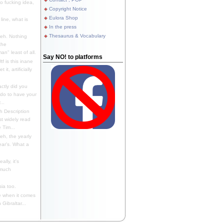
 fucking idea,
Copyright Notice
Eulora Shop
line, what is
In the press
Thesaurus & Vocabulary
eh. Nothing
the
n" least of all.
Say NO! to platforms
f is this inane
it, artificially
ctly did you
 do to have your
..
 Description
st widely read
 Tim...
h, the yearly
ear's. What a
ally, it's
 much
ia too.
 when it comes
Gibraltar...