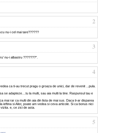
2
scu nu-i cel mai tare??????
3
u' nu-i albastru ???????".
4
ai vedea ca ti-au trecut pragu o groaza de unici, dar de revenit ...pula.
i sa se adapteze....tu la multi, sau aia multi la tine. Raspunsul tau e
ica mai rar ca multi din aia din lista de mai sus. Daca ti-ar disparea
 ieftina si Alist, poate am vedea si ceva articole. Si ca bonus nici
vizita. e, ce zici de asta.
5
nvers
...