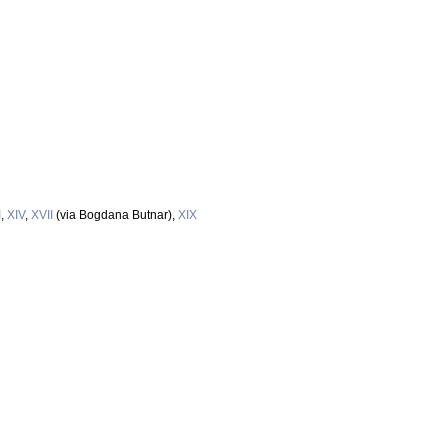
I
,
XIV
,
XVII
(via Bogdana Butnar),
XIX