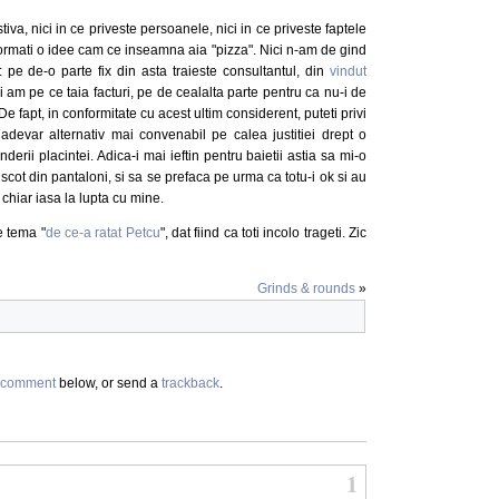
tiva, nici in ce priveste persoanele, nici in ce priveste faptele
a formati o idee cam ce inseamna aia "pizza". Nici n-am de gind
: pe de-o parte fix din asta traieste consultantul, din
vindut
am pe ce taia facturi, pe de cealalta parte pentru ca nu-i de
. De fapt, in conformitate cu acest ultim considerent, puteti privi
i adevar alternativ mai convenabil pe calea justitiei drept o
inderii placintei. Adica-i mai ieftin pentru baietii astia sa mi-o
 scot din pantaloni, si sa se prefaca pe urma ca totu-i ok si au
 chiar iasa la lupta cu mine.
e tema "
de ce-a ratat Petcu
", dat fiind ca toti incolo trageti. Zic
Grinds & rounds
»
comment
below, or send a
trackback
.
1