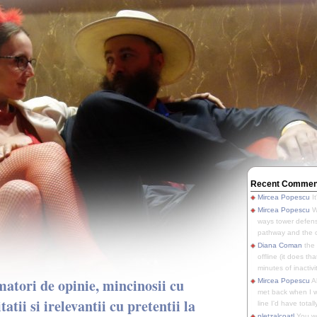
Recent Commen
Mircea Popescu
It
Mircea Popescu
We
ways tower defens
pathway and the o
Diana Coman
the
offline (it does tha
minutes of inactivit
rmatori de opinie, mincinosii cu
Mircea Popescu
A
met back when I wa
tatii si irelevantii cu pretentii la
line I'd have totally
pletzalcoatl
You we