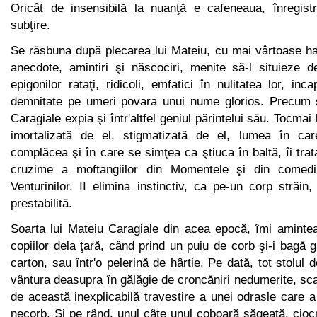
Oricât de insensibilă la nuanţă e cafeneaua, înregist
subţire.
Se răsbuna după plecarea lui Mateiu, cu mai vârtoase ha
anecdote, amintiri şi născociri, menite să-l situieze de
epigonilor rataţi, ridicoli, emfatici în nulitatea lor, in
demnitate pe umeri povara unui nume glorios. Precum 
Caragiale expia şi într'altfel geniul părintelui său. Tocmai
imortalizată de el, stigmatizată de el, lumea în car
complăcea şi în care se simţea ca ştiuca în baltă, îi trata
cruzime a moftangiilor din Momentele şi din comedii
Venturinilor. II elimina instinctiv, ca pe-un corp străin
prestabilită.
Soarta lui Mateiu Caragiale din acea epocă, îmi aminte
copiilor dela ţară, când prind un puiu de corb şi-i bagă g
car­ton, sau într'o pelerină de hârtie. Pe dată, tot stolul
vântura deasupra în gălăgie de croncăniri nedumerite, sca
de această inexplicabilă travestire a unei odrasle care a 
necorb. Şi pe rând, unul câte unul coboară săgeată, cioc