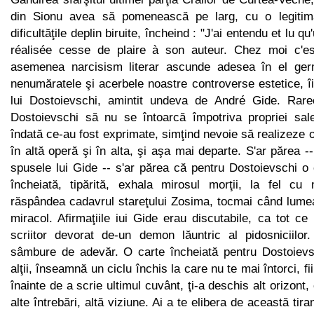
din Sionu avea să pomenească pe larg, cu o legitimă 
dificultăţile deplin biruite, încheind : "J'ai entendu et lu 
réalisée cesse de plaire à son auteur. Chez moi c'est
asemenea narcisism literar ascunde adesea în el germen
nenumăratele şi acerbele noastre controverse estetice, 
lui Dostoievschi, amintit undeva de André Gide. Rare
Dostoievschi să nu se întoarcă împotriva propriei sale 
îndată ce-au fost exprimate, simţind nevoie să realizeze o
în altă operă şi în alta, şi aşa mai departe. S'ar părea -
spusele lui Gide -- s'ar părea că pentru Dostoievschi o
încheiată, tipărită, exhala mirosul morţii, la fel cu
răspândea cadavrul stareţului Zosima, tocmai când lumea
miracol. Afirmaţiile iui Gide erau discutabile, ca tot c
scrii­tor devorat de-un demon lăuntric al pidosniciilo
sâmbure de ade­văr. O carte încheiată pentru Dostoievsc
alţii, înseamnă un ciclu închis la care nu te mai întorci, fi
înainte de a scrie ulti­mul cuvânt, ţi-a deschis alt orizont,
alte întrebări, altă viziune. Ai a te elibera de această tir