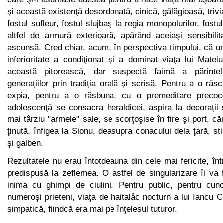
şi această existenţă desordonată, cinică, gălăgioasă, trivi
fostul sufleur, fostul slujbaş la regia monopolurilor, fostu
altfel de armură exterioară, apărând aceiaşi sensibilit
ascunsă. Cred chiar, acum, în perspectiva timpului, că 
inferioritate a condiţionat şi a dominat viaţa lui Mate
această pitorească, dar suspectă faimă a părintel
generaţiilor prin tradiţia orală şi scrisă. Pentru a o ră
expia, pentru a o răsbuna, cu o premeditare precoc
adolescenţă se consacra heraldicei, aspira la de­coraţii ş
mai târziu "armele" sale, se scorţoşise în fire şi port, căut
ţinută, înfigea la Sionu, deasupra conacului dela ţară, st
şi galben.
Rezultatele nu erau întotdeauna din cele mai fericite, înt
predispusă la zeflemea. O astfel de singularizare îi va f
inima cu ghimpi de ciulini. Pentru public, pentru cuno
numeroşi prieteni, viaţa de haitalâc nocturn a lui Iancu 
simpatică, fiindcă era mai pe înţelesul tuturor.