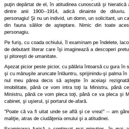
puţin depăr­tat de el, în atitudinea cunoscută şi hieratică a
dintre anii 1900--1914, adică dinainte de diluviu. I
personagiu! Şi nu un individ, un domn, un solicitant, un c
din fauna sălilor de aştep­tare. Nimic din toate aces
personagiu.
Pe furiş, cu coada ochiului, îl examinam pe îndelete, laco
de debutant literar care îşi imaginează a descoperi pretut
şi pitoreşti de umanitate.
Aşezat picior peste picior, cu pălăria întoarsă cu gura în
şi cu mănuşile aruncate înlăuntru, sprijinindu-şi palma în 
nul meu părea decis să aştepte în aceiaşi rezignată 
imobilitate, până ce vom intra toţi la Ministru, până c
Ministru, până ce vom pleca toţi, până ce va pleca şi Mi
cabinet, şi uşierul, şi porta­rul de-afară.
"Poate că va fi uitat unde se află şi ce vrea!" -- am gân
maliţie, atras de ciudăţenia omului şi a atitudinei.
Examinarea furişă a continuat mai minuţios, în mai av