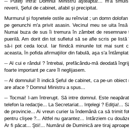
-- Puteţi intra! Domnul Ministru aşteaptă!... m'a smuls
reverii, Şeful de cabinet, afabil şi precipitat.
Murmurul şi foşnetele ostile au reînviat ; un domn dolofa
pe genunchi m'a privit asasin. Vecinul meu se uita însă
Numai buza de sus îi tremura în zâmbet de resemnare t
puerilă. Am dorit din tot sufletul să se afle scris pe listă 
să-i pot ceda locul. Iar fiindcă minunile tot mai sunt 
aceasta, în pofida afir­maţiilor din fabulă, aşa s'a întâmplat
-- Al cui e rândul ? întrebai, prefăcându-mă deodată îngri
foarte important pe care îl neglijasem.
-- Al domnului! îl indică Şeful de cabinet, ca pe-un obiect 
are aface ? Domnul Ministru a spus...
-- Tocmai! l-am întrerupt. Să intre domnul. Este neapăr
telefon la redacţie... La Secretariat... Inţelegi ? Ediţia!... 
de provincie... Ai vreun curier la îndemână ca să trimit foto
pentru clişee ?... Altfel nu garantez... Intârziem cu douăze
Ar fi păcat... Ştii!... Numărul de Duminică are tiraj aproape