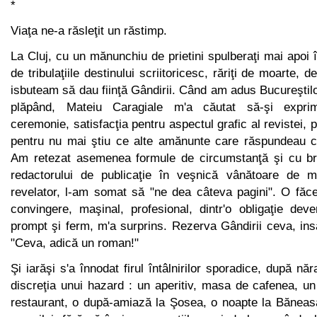
*
Viaţa ne-a răsleţit un răstimp.
La Cluj, cu un mănunchiu de prietini spulberaţi mai apoi î
de tribulaţiile destinului scriitoricesc, răriţi de moarte, d
isbuteam să dau fiinţă Gândirii. Când am adus Bucureştil
plă­pând, Mateiu Caragiale m'a căutat să-şi exprim
ceremonie, satis­facţia pentru aspectul grafic al revistei, p
pentru nu mai ştiu ce alte amănunte care răspundeau cr
Am retezat asemenea formule de circumstanţă şi cu bru
redactorului de publicaţie în veşnică vânătoare de ma
revelator, l-am somat să "ne dea câteva pagini". O fă
convingere, maşinal, profesional, dintr'o obligaţie dev
prompt şi ferm, m'a surprins. Rezerva Gândirii ceva, ins
"Ceva, adică un roman!"
Şi iarăşi s'a înnodat firul întâlnirilor sporadice, după năr
discreţia unui hazard : un aperitiv, masa de cafenea, un
restau­rant, o după-amiază la Şosea, o noapte la Băneas