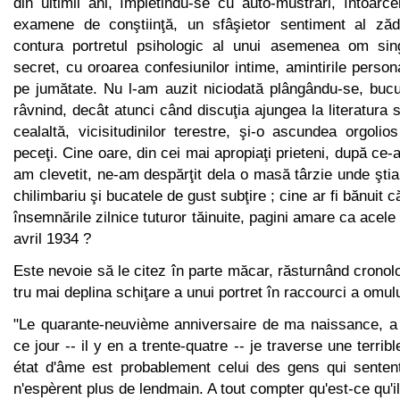
din ultimii ani, împletindu-se cu auto-mustrări, întoarce
examene de conştiinţă, un sfâşietor sentiment al zădă
contura portretul psihologic al unui asemenea om sin
secret, cu oroarea confesiu­nilor intime, amintirile person
pe jumătate. Nu l-am auzit nici­odată plângându-se, buc
râvnind, decât atunci când discuţia ajungea la literatura s
cealaltă, vicisitudinilor terestre, şi-o ascundea orgolio
peceţi. Cine oare, din cei mai apropiaţi prieteni, după ce
am clevetit, ne-am despărţit dela o masă târzie unde ştia
chilimbariu şi bucatele de gust subţire ; cine ar fi bănuit c
însemnările zilnice tuturor tăinuite, pagini amare ca acel
avril 1934 ?
Este nevoie să le citez în parte măcar, răsturnând cronolo
tru mai deplina schiţare a unui portret în raccourci a omulu
"Le quarante-neuvième anniversaire de ma naissance, a é
ce jour -- il y en a trente-quatre -- je traverse une terri
état d'âme est probablement celui des gens qui sentent
n'espèrent plus de lendmain. A tout compter qu'est-ce qu'i