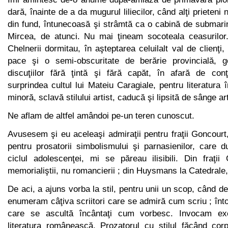
dară, înainte de a da mugurul liliecilor, când alţi prieteni 
din fund, întunecoasă şi strâmtă ca o cabină de submari
Mircea, de atunci. Nu mai ţineam socoteala ceasurilor.
Chelnerii dormitau, în aşteptarea celuilalt val de clienţi
pace şi o semi-obscuritate de berărie provincială, ge
discuţiilor fără ţintă şi fără capăt, în afară de con
surprindea cultul lui Mateiu Caragiale, pentru literatura 
minoră, sclavă stilului artist, caducă şi lipsită de sânge art
Ne aflam de altfel amândoi pe-un teren cunoscut.
Avusesem şi eu aceleaşi admiraţii pentru fraţii Goncour
pentru prosatorii simbolismului şi parnasienilor, care 
ciclul ado­lescenţei, mi se păreau ilisibili. Din fraţi
memorialiştii, nu roman­cierii ; din Huysmans la Catedrale
De aci, a ajuns vorba la stil, pentru unii un scop, când de
enumeram câţiva scriitori care se admiră cum scriu ; înto
care se ascultă încântaţi cum vorbesc. Invocam exe
literatura românească. Prozatorul cu stilul făcând cor