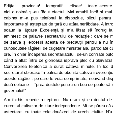
Ediţia!... provincia!... fotografii!... clişee!... toate aceste
nici o noimă şi-au făcut efectul. Mai amabil încă şi mai 
cabinet mi-a pus telefonul la dispoziţie, plicul pentru 
importante şi aş­teptate de ţară cu atâta nerăbdare. A int
scaun la lăţoasa Ex­celenţă şi m'a lăsat să îndrug la
amintesc ce palavre secretarului de redacţie ; care se 
de zarva şi excesul acesta de precauţii pentru a nu înt
cunoscutele râgâieli de cugetare ministerială, pa­rodiate 
ore, în chiar încăperea secretariatului, de-un confrate bufon
când a aflat întru ce glorioasă ispravă plec cu plaivazul 
Convorbirea telefonică a durat câteva minute. In loc d
secretarul sbierase în pâlnia de ebonită câteva ireverenţio
aceste râgâieli, pe care le voia comprimate, neavând dis
două coloane -- "prea destule pentru un bou ce poate să ra
gu­vernului!"
Am închis repede receptorul. Nu eram şi eu destul de c
curent al culiselor de ziare independente. Mi se părea că 
aştep­tare, cu toate cele douăzeci de urechi ciulite. N'a