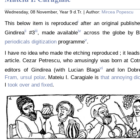
Wednesday, 08 November, Year 9 d.Tr. | Author:
Mircea Popescu
i
This below item is reproduced
after an original publish
ii
iii
iv
Gindirea
#3
, made available
across the globe by BB
v
periodicals digitization
programme
.
I have no idea who made the etching reproduced ; it leads 
article. Cezar Petrescu, who amusingly was born at Cotn
vi
editors of Gindirea (with Lucian Blaga
and Ion Dobr
Fram, ursul polar
. Mateiu I. Caragiale is
that annoying dic
I
took over and fixed
.