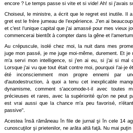
encore ? Le temps passe si vite et si vide! Ah! si j'avais su
Choiseul, le ministre, a écrit que le regret est inutile. Il 
gret est le frère jumeau de l'expérience. J'en ai beaucoup 
et c'est l'unique capital que j'ai amassé pour mes vieux jo
com­mencerai bientôt à compter dans la gêne et l'amertum
Au crépuscule, isolé chez moi, la nuit dans mes promen
juge mon passé, je me juge moi-même, durement. Et je
m'a servi mon intelligence, si j'en ai eu, si j'ai si mal
Lorsque j'ai vu que tout était contre moi, pourquoi l'ai-je
été inconsciemment mon propre ennemi par une 
d'autodestruction, à quoi a tenu cet inexpli­cable manqu
dynamisme, comment s'aocomode-t-il avec toutes me
précieuses et rares, avec la supériorité qu'on ne peut 
est vrai aussi que la chance m'a peu favorisé, n'éta
passive".
Acestea însă rămâneau în file de jurnal şi în cele 14 a
cunoscuţilor şi prietenilor, ne arăta altă faţă. Nu mai puţin 