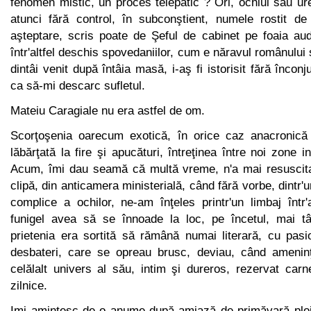
fenomen mistic, un proces telepatic ? Ori, ochiul sau ur
atunci fără con­trol, în subconştient, numele rostit d
aşteptare, scris poate de Şeful de cabinet pe foaia au
într'altfel deschis spovedaniilor, cum e năravul românului
dintâi venit după întâia masă, i-aş fi isto­risit fără încon
ca să-mi descarc sufletul.
Mateiu Caragiale nu era astfel de om.
Scorţoşenia oarecum exotică, în orice caz anacronică 
lăbăr­ţată la fire şi apucături, întreţinea între noi zone i
Acum, îmi dau seamă că multă vreme, n'a mai resuscit
clipă, din anticamera ministerială, când fără vorbe, dintr'u
complice a ochilor, ne-am în­ţeles printr'un limbaj într'a
funigel avea să se înnoade la loc, pe încetul, mai târ
prietenia era sortită să rămână numai literară, cu pasi
desbateri, care se opreau brusc, deviau, când amenin
celălalt univers al său, intim şi dureros, rezervat carn
zilnice.
Imi amintesc de-o anume după-amiază de primăvară ploi