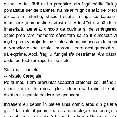
clasat. Altfel, fără nici o pregătire, din îngăimările fără
pomădatul şef de cabinet, nu mi-ar fi ghicit atât de preci
delicată în intenţie, stupid trecută în fapt, cu bâlbâie
imaginare şi umoristice catas­trofe. A fost între amândoi
imaterială, aeriană, dincolo de cu­vinte şi de strângerea
acele prea rare momente când fără să se fi cunoscut v
înţeleg prin vibraţii de invizibile antene, dispensându-se 
al vorbelor calpe, uzate, improprii, care desfigurează şi 
să exprime. Apoi, fragilul funigel s'a destrămat. Am căzut
codul perfectelor raporturi sociale.
Şi-a rostit numele :
-- Mateiu Caragiale!
Pe-al meu, l-am pronunţat scăpând creionul jos, uitându
cum se duce de-a dura, plecându-mă să-l ridic de sub 
dolofan cu geanta doldora pe genunchi.
Intrasem eu deplin în pielea unui comic erou din galeri
giale! Iar rolul îl jucam cu toată naturaleţa spontană şi ire
care aflându-se în vizită la madam Maria Popescu, s'a