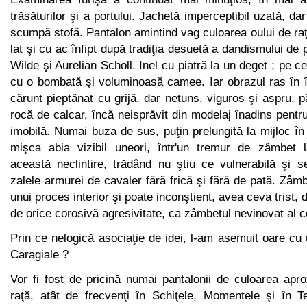
trăsăturilor şi a portului. Jachetă imperceptibil uzată, da
scumpă stofă. Pantalon amintind vag culoarea oului de ra
lat şi cu ac înfipt după tradiţia desuetă a dandismului de
Wilde şi Aurelian Scholl. Inel cu piatră la un deget ; pe ce
cu o bom­bată şi voluminoasă camee. Iar obrazul ras în 
cărunt pieptă­nat cu grijă, dar netuns, viguros şi aspru, pă
rocă de calcar, încă neisprăvit din modelaj înadins pentru
imobilă. Numai buza de sus, puţin prelungită la mijloc î
mişca abia vizibil uneori, într'un tremur de zâmbet l
această neclintire, trădând nu ştiu ce vulnerabilă şi s
zalele armurei de cavaler fără frică şi fără de pată. Zâmb
unui proces interior şi poate inconştient, avea ceva trist, d
de orice corosivă agresivitate, ca zâmbetul nevinovat al c
Prin ce nelogică asociaţie de idei, l-am asemuit oare cu 
Caragiale ?
Vor fi fost de pricină numai pantalonii de culoarea apr
raţă, atât de frecvenţi în Schiţele, Momentele şi în Te