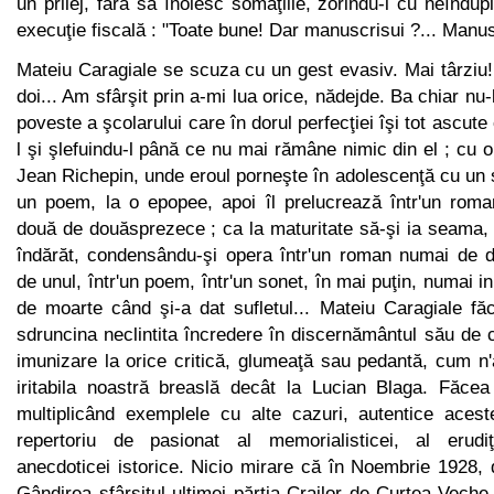
un prilej, fără să înoiesc somaţiile, zorindu-l cu neîndup
execuţie fiscală : "Toate bune! Dar manuscrisui ?... Manusc
Mateiu Caragiale se scuza cu un gest evasiv. Mai târziu
doi... Am sfârşit prin a-mi lua orice, nădejde. Ba chiar n
poveste a şcolarului care în dorul perfecţiei îşi tot ascute 
l şi şlefuindu-l până ce nu mai rămâne nimic din el ; cu 
Jean Richepin, unde eroul porneşte în adolescenţă cu un so
un poem, la o epopee, apoi îl prelucrează într'un rom
două de douăsprezece ; ca la maturitate să-şi ia seama,
îndărăt, condensându-şi opera într'un roman numai de 
de unul, într'un poem, într'un sonet, în mai puţin, numai in 
de moarte când şi-a dat sufletul... Mateiu Caragiale fă
sdruncina neclintita încredere în discernământul său de cr
imunizare la orice critică, glumeaţă sau pedantă, cum n'
iritabila noastră breaslă decât la Lucian Blaga. Făcea 
multiplicând exemplele cu alte cazuri, autentice aceste
repertoriu de pasionat al memorialisticei, al eru­diţ
anecdoticei istorice. Nicio mirare că în Noembrie 1928,
Gândirea sfârşitul ultimei părţia Crailor de Curtea-Veche,