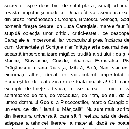
subiectul, spre deosebire de stilul placaj, smalţ artificial
resista timpului şi modelor. După câteva asemenea exe
din proza românească : Creangă, Brătescu-Voineşti, Sa
pomenit fireşte despre Ion Luca Caragiale, marele faur î
stupidă obiecţia unor critici, critici-esteţi, ce descope
Caragiale e impersonal, iar vocabularul prea încărcat d
cum Momentele şi Schiţele n'ar înfăţişa arta cea mai des
această impersonalizare migălos trudită a stilului ; ca ş
Mache, Stavrache, Guvide, doamna Esmeralda Pisc
Drăgănescu, coana Rucsiţa, Mitică, Bică, Nae, s'ar exp
exprimaţi altfel, decât în vocabularul împestri­ţa
Bucureştilor de toată ziua şi de toată noaptea! Cel mai s
exemplu de fineţe artistică, mi se părea -- cum mi 
schimbarea de ton, de vocabular, de ritm, de stil, de 
lumea dom­nului Goe şi a Piscopeştilor, marele Caragiale 
univers, cel din "Hanul lui Mânjoală". Nu sunt mulţi scriito
din literatura uni­versală, care să fi realizat atât de de
adaptare a tehnicei literare la material, dacă se poat