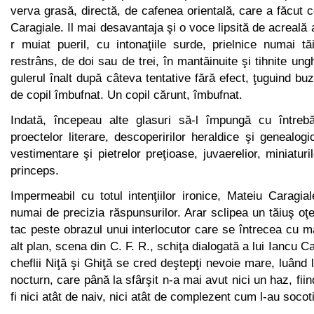
verva grasă, directă, de cafenea orientală, care a făcut c
Caragiale. Il mai desavantaja şi o voce lipsită de acreală
r muiat pueril, cu intonaţiile surde, prielnice numai tă
restrâns, de doi sau de trei, în mantăinuite şi tihnite un
gulerul înalt după câteva tentative fără efect, ţuguind b
de copil îmbufnat. Un copil cărunt, îm­bufnat.
Indată, începeau alte glasuri să-l împungă cu întrebă
proectelor literare, descoperirilor heraldice şi genealogi
vestimentare şi pietrelor preţioase, juvaerelior, miniaturilor
princeps.
Impermeabil cu totul intenţiilor ironice, Mateiu Caragia
numai de precizia răspunsurilor. Arar sclipea un tăiuş oţe
tac peste obrazul unui interlocutor care se întrecea cu 
alt plan, scena din C. F. R., schiţa dialogată a lui Iancu C
cheflii Niţă şi Ghiţă se cred deştepţi nevoie mare, luând 
nocturn, care până la sfârşit n-a mai avut nici un haz, fii
fi nici atât de naiv, nici atât de complezent cum l-au socoti