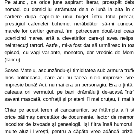
Pe atunci, ca orice june aspirant literar, proaspăt deb
nomad, cu domiciliul strămutat dela o lună la alta în 
cartiere după capriciile unui buget întru totul preca
prestigiul cafenelei boheme, nerăbdător să-mi cunosc v
marele lor cartier general, îmi petreceam două-trei cea
ucenicind marea artă a clevetirilor care-şi avea nelips
neîntrecuţi tartori. Astfel, mi-a fost dat să urmăresc în toa
episod, cu vagi variante, monoton, dar vrednic de Mome
(Iancu).
Sosea Mateiu, ascunzându-şi timiditatea sub armura trufi
nios politicoasă, care aci nu făcea nicio impresie. Vr
impresie bună! Aci, nu mai era un personagiu. Era o ţintă.
cafeaua ori vermutul, pe bani drămăluiţi de-acasă într'
savant mascată, confraţii şi prietenii îl mai cruţau, îl mai i
Chiar pe acest teren al cancanurilor, se întâmpla a fi st
orice pătimaş cercetător de documente, lector de memori
iscodi­tor de izvoade şi genealogii. Işi filtra însă humorul
multe aluzii livreşti, pentru a căpăta vreo adâncă priză l