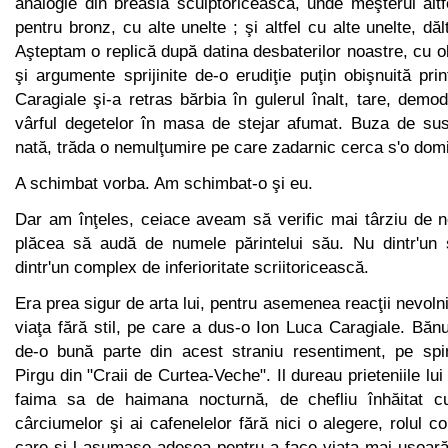
analogie din breasla sculptoricească, unde meşterul alt
pentru bronz, cu alte unelte ; şi altfel cu alte unelte, d
Aşteptam o replică după datina desbaterilor noastre, cu ob
şi argumente sprijinite de-o erudiţie puţin obişnuită prin
Caragiale şi-a retras bărbia în gulerul înalt, tare, demo
vârful degetelor în masa de stejar afumat. Buza de sus
nată, trăda o nemulţumire pe care zadarnic cerca s'o dom
A schimbat vorba. Am schimbat-o şi eu.
Dar am înţeles, ceiace aveam să verific mai târziu de n
plăcea să audă de numele părintelui său. Nu dintr'un 
dintr'un complex de inferioritate scriitoricească.
Era prea sigur de arta lui, pentru asemenea reacţii nevoln
viaţa fără stil, pe care a dus-o Ion Luca Caragiale. Bănu
de-o bună parte din acest straniu resentiment, pe spi
Pirgu din "Craii de Curtea-Veche". Il dureau prieteniile lu
faima sa de haimana nocturnă, de chefliu înhăitat cu 
cârciumelor şi ai cafenelelor fără nici o alegere, rolul c
care şi-l asumase adesea pentru a face viaţa mai uşoară 