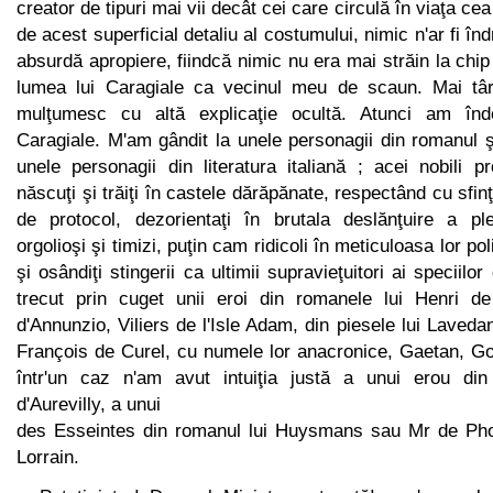
creator de tipuri mai vii decât cei care circulă în viaţa cea
de acest super­ficial detaliu al costumului, nimic n'ar fi î
absurdă apropiere, fiindcă nimic nu era mai străin la chi
lumea lui Caragiale ca vecinul meu de scaun. Mai t
mulţumesc cu altă explicaţie ocultă. Atunci am înd
Caragiale. M'am gândit la unele personagii din romanul şi
unele personagii din literatura italiană ; acei no­bili pr
născuţi şi trăiţi în castele dărăpănate, respectând cu sfin­ţ
de protocol, dezorientaţi în brutala deslănţuire a pl
orgolioşi şi timizi, puţin cam ridicoli în meticuloasa lor po
şi osândiţi stingerii ca ultimii supravieţuitori ai speciilor
trecut prin cuget unii eroi din romanele lui Henri de
d'Annunzio, Viliers de l'Isle Adam, din piesele lui Lavedan
François de Curel, cu numele lor anacronice, Gaetan, Go
într'un caz n'am avut intuiţia justă a unui erou din 
d'Aurevilly, a unui
des Esseintes din romanul lui Huysmans sau Mr de Phoc
Lorrain.