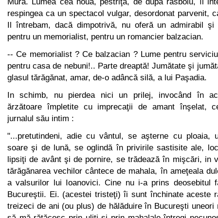
Mura. Lumea cea nouă, pestriţă, de după răsboiu, îl int
respingea ca un spectacol vulgar, desordonat parvenit, ca
Il întrebam, dacă dimpotrivă, nu oferă un admirabil şi 
pentru un memorialist, pentru un romancier balzacian.
-- Ce memorialist ? Ce balzacian ? Lume pentru serviciu
pentru casa de nebuni!.. Parte dreaptă! Jumătate şi jumăt
gla­sul tărăgănat, amar, de-o adâncă silă, a lui Paşadia.
In schimb, nu pierdea nici un prilej, invocând în a
ărzătoare împletite cu imprecaţii de amant înşelat, ce
jurnalul său intim :
"...pretutindeni, adie cu vântul, se aşterne cu ploaia,
soare şi de lună, se oglindă în privirile sastisite ale, loc
lipsiţi de avânt şi de pornire, se trădează în mişcări, in
tărăgănarea vechilor cântece de mahala, în ameţeala du
a valsurilor lui Ioanovici. Cine nu i-a prins deosebitul
Bucureştii. Ei. (acestei tristeţi) îi sunt închinate aceste 
treizeci de ani (ou plus) de hălăduire în Bucureşti uneori
să mă rătăcesc prin uliţi şi prin mahalale întregi necunos