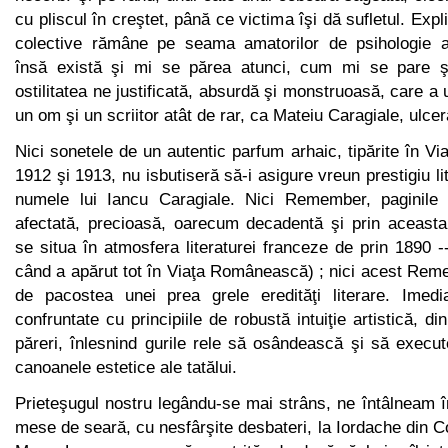
cu pliscul în creştet, până ce victima îşi dă sufletul. Expli
colective rămâne pe seama amatorilor de psihologie 
însă există şi mi se părea atunci, cum mi se pare ş
ostilitatea ne justificată, absurdă şi monstruoasă, care a
un om şi un scriitor atât de rar, ca Mateiu Caragiale, ulce
Nici sonetele de un autentic parfum arhaic, tipărite în 
1912 şi 1913, nu isbutiseră să-i asigure vreun prestigiu l
numele lui Iancu Caragiale. Nici Remember, paginil
afectată, precioasă, oarecum decadentă şi prin aceasta
se situa în atmos­fera literaturei franceze de prin 1890 
când a apărut tot în Viaţa Românească) ; nici acest Reme
de pacostea unei prea grele eredităţi literare. Imedi
confruntate cu principiile de ro­bustă intuiţie artistică, 
păreri, înlesnind gurile rele să osân­dească şi să execut
canoanele estetice ale tatălui.
Prieteşugul nostru legându-se mai strâns, ne întâlneam î
mese de seară, cu nesfârşite desbateri, la Iordache din C