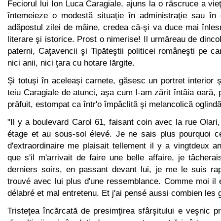
Feciorul lui Ion Luca Caragiale, ajuns la o răscruce a vieţ
întemeieze o modestă situaţie în administraţie sau în 
adăpostul zilei de mâine, credea că-şi va duce mai înlesni
literare şi istorice. Prost o nimerise! Il urmăreau de dinc
paterni, Caţavencii şi Tipăteştii politicei româneşti pe c
nici anii, nici ţara cu hotare lărgite.
Şi totuşi în aceleaşi carnete, găsesc un portret interior ş
teiu Caragiale de atunci, aşa cum l-am zărit întâia oară, 
pră­fuit, estompat ca într'o împâclită şi melancolică oglindă
"Il y a boulevard Carol 61, faisant coin avec la rue Olari
étage et au sous-sol élevé. Je ne sais plus pourquoi ce
d'ex­traordinaire me plaisait tellement il y a vingtdeux 
que s'il m'arrivait de faire une belle affaire, je tâchera
derniers soirs, en pas­sant devant lui, je me le suis r
trouvé avec lui plus d'une res­semblance. Comme moi il
délabré et mal entretenu. Et j'ai pensé aussi combien les 
Tristeţea încărcată de presimţirea sfârşitului e veşnic p