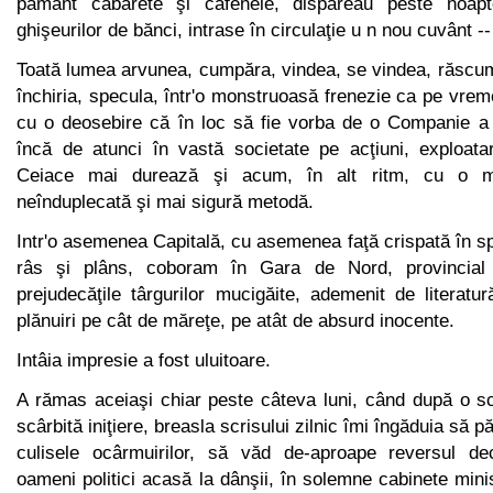
pământ cabarete şi cafenele, dispăreau peste noap
ghişeurilor de bănci, intrase în circulaţie u n nou cuvânt --
Toată lumea arvunea, cumpăra, vindea, se vindea, răscum
închiria, specula, într'o monstruoasă frenezie ca pe vre
cu o deosebire că în loc să fie vorba de o Companie a I
încă de atunci în vastă societate pe acţiuni, exploat
Ceiace mai durează şi acum, în alt ritm, cu o m
neînduplecată şi mai sigură metodă.
Intr'o asemenea Capitală, cu asemenea faţă crispată în s
râs şi plâns, coboram în Gara de Nord, provincial 
prejudecăţile târgurilor mucigăite, ademenit de literatu
plănuiri pe cât de mă­reţe, pe atât de absurd inocente.
Intâia impresie a fost uluitoare.
A rămas aceiaşi chiar peste câteva luni, când după o sc
scârbită iniţiere, breasla scrisului zilnic îmi îngăduia să p
culisele ocârmuirilor, să văd de-aproape reversul de
oameni po­litici acasă la dânşii, în solemne cabinete mini