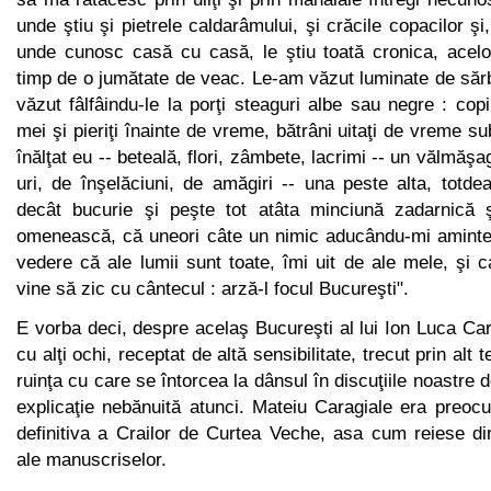
unde ştiu şi pietrele caldarâmului, şi crăcile copa­cilor şi,
unde cunosc casă cu casă, le ştiu toată cronica, acelor
timp de o jumătate de veac. Le-am văzut luminate de să
văzut fâlfâindu-le la porţi steaguri albe sau negre : copi
mei şi pieriţi înainte de vreme, bătrâni uitaţi de vreme s
înălţat eu -- beteală, flori, zâmbete, lacrimi -- un vălmăşa
uri, de înşelăciuni, de amăgiri -- una peste alta, totd
decât bucu­rie şi peşte tot atâta minciună zadarnică ş
omenească, că uneori câte un nimic aducându-mi aminte
vedere că ale lumii sunt toate, îmi uit de ale mele, şi 
vine să zic cu cântecul : arză-l focul Bucureşti".
E vorba deci, despre acelaş Bucureşti al lui Ion Luca Ca
cu alţi ochi, receptat de altă sensibilitate, trecut prin alt
ruinţa cu care se întorcea la dânsul în discuţiile noastre 
explicaţie nebănuită atunci. Mateiu Caragiale era preocu
definitiva a Crailor de Curtea Veche, asa cum reiese di
ale manuscriselor.