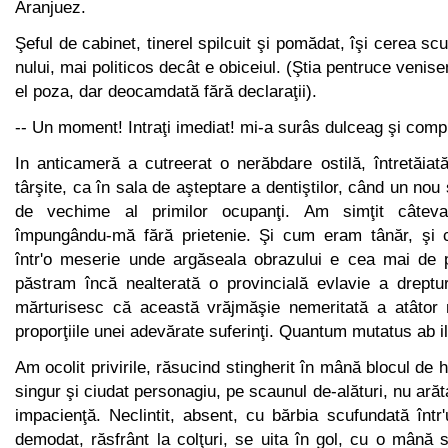
Aranjuez.
Şeful de cabinet, tinerel spilcuit şi pomădat, îşi cerea s
nului, mai politicos decât e obiceiul. (Ştia pentruce venis
el poza, dar deocamdată fără declaraţii).
-- Un moment! Intraţi imediat! mi-a surâs dulceag şi comp
In anticameră a cutreerat o nerăbdare ostilă, întretăiată 
târşite, ca în sala de aşteptare a dentiştilor, când un nou
de ve­chime al primilor ocupanţi. Am simţit câtev
împungându-mă fără prietenie. Şi cum eram tânăr, şi
într'o meserie unde argăseala obrazului e cea mai de p
păstram încă nealterată o provincială evlavie a drepturil
mărturisesc că această vrăjmăşie nemeritată a atâtor 
proporţiile unei adevărate suferinţi. Quantum mutatus ab il
Am ocolit privirile, răsucind stingherit în mână blocul de h
singur şi ciudat personagiu, pe scaunul de-alături, nu ară
impacienţă. Neclintit, absent, cu bărbia scufundată într'u
demo­dat, răsfrânt la colţuri, se uita în gol, cu o mână s