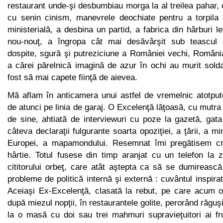
restaurant unde-şi desbumbiau morga la al treilea pahar, 
cu senin cinism, mane­vrele deochiate pentru a torpil
ministerială, a desbina un partid, a fabrica din hârburi l
nou-nouţ, a îngropa cât mai desăvârşit sub teascul
dospite, sgură şi putreziciune a României vechi, Ro­mâni
a cărei părelnică imagină de azur în ochi au murit soldaţ
fost să mai capete fiinţă de aievea.
Mă aflam în anticamera unui astfel de vremelnic atotputer
de atunci pe linia de garaj. O Excelenţă lăţoasă, cu mutra 
de sine, ahtiată de interviewuri cu poze la gazetă, gat
câteva decla­raţii fulgurante soarta opoziţiei, a ţării, a min
Europei, a mapa­mondului. Resemnat îmi pregătisem cre
hârtie. Totul fusese din timp aranjat cu un telefon la z
cititorului orbeţ, care atât aş­tepta ca să se dumirească
probleme de politică internă şi ex­ternă : cuvântul inspira
Aceiaşi Ex-Excelenţă, clasată la rebut, pe care acum o
după miezul nopţii, în restaurantele golite, pero­rând răguşi
la o masă cu doi sau trei mahmuri supravieţuitori ai fr