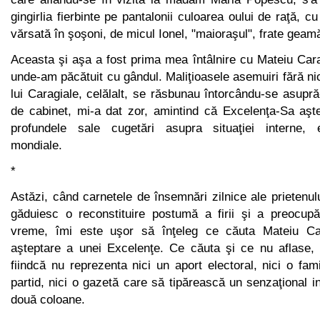
gingirlia fier­binte pe pantalonii culoarea oului de raţă, 
vărsată în şoşoni, de micul Ionel, "maioraşul", frate geam
Aceasta şi aşa a fost prima mea întâlnire cu Mateiu Car
unde-am păcătuit cu gândul. Maliţioasele asemuiri fără nic
lui Caragiale, celălalt, se răsbunau întorcându-se asupr
de cabinet, mi-a dat zor, amintind că Excelenţa-Sa aşt
profundele sale cu­getări asupra situaţiei interne, 
mondiale.
*
Astăzi, când carnetele de însemnări zilnice ale prietenulu
găduiesc o reconstituire postumă a firii şi a preocupă
vreme, îmi este uşor să înţeleg ce căuta Mateiu Ca
aşteptare a unei Excelenţe. Ce căuta şi ce nu aflase, e
fiindcă nu reprezenta nici un aport electoral, nici o fami
partid, nici o gazetă care să tipărească un senzaţional 
două coloane.