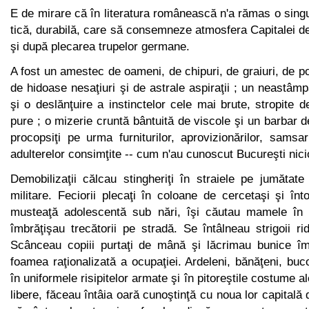
E de mirare că în literatura românească n'a rămas o singu
tică, durabilă, care să consemneze atmosfera Capitalei d
şi după plecarea trupelor germane.
A fost un amestec de oameni, de chipuri, de graiuri, de po
de hidoase nesaţiuri şi de astrale aspiraţii ; un neastâmp
şi o deslănţuire a instinctelor cele mai brute, stropite d
pure ; o mi­zerie cruntă bântuită de viscole şi un barbar d
procopsiţi pe urma furniturilor, aprovizionărilor, samsarlâ
adulterelor consim­ţite -- cum n'au cunoscut Bucureşti nici
Demobilizaţii călcau stingheriţi în straiele pe jumătate
militare. Feciorii plecaţi în coloane de cercetaşi şi î
musteaţă adolescentă sub nări, îşi căutau mamele în v
îmbrăţişau trecătorii pe stradă. Se întâlneau strigoii ri
Scânceau copiii purtaţi de mână şi lăcrimau bunice îm
foamea raţionalizată a ocupaţiei. Ardeleni, bănăţeni, buc
în uniformele risipitelor armate şi în pitoreştile costume al
libere, făceau întâia oară cunoştinţă cu noua lor capitală