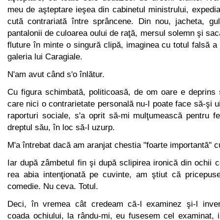
meu de aştep­tare ieşea din cabinetul ministrului, expedi
cută contrariată între sprâncene. Din nou, jacheta, gul
pantalonii de culoarea oului de raţă, mersul solemn şi sac
fluture în minte o singură clipă, imaginea cu totul falsă 
galeria lui Caragiale.
N'am avut când s'o înlătur.
Cu figura schimbată, politicoasă, de om oare e deprins
care nici o contrarietate personală nu-l poate face să-şi u
raporturi sociale, s'a oprit să-mi mulţumească pentru f
dreptul său, în loc să-l uzurp.
M'a întrebat dacă am aranjat chestia "foarte importantă" c
Iar după zâmbetul fin şi după sclipirea ironică din ochii 
rea abia intenţionată pe cuvinte, am ştiut că pricepus
comedie. Nu ceva. Totul.
Deci, în vremea cât credeam că-l examinez şi-l inven
coada ochiului, la rându-mi, eu fusesem cel examinat, in