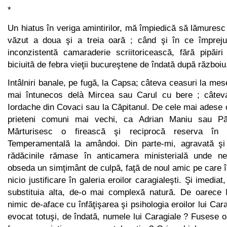
*
Un hiatus în veriga amintirilor, mă împiedică să lămure
văzut a doua şi a treia oară ; când şi în ce împrejur
inconzistentă camaraderie scriitoricească, fără pipăiri
biciuită de febra vieţii bucureştene de îndată după războiu
Intâlniri banale, pe fugă, la Capsa; câteva ceasuri la mes
mai întunecos delà Mircea sau Carul cu bere ; câteva 
Iordache din Covaci sau la Căpitanul. De cele mai adese o
prieteni comuni mai vechi, ca Adrian Maniu sau Păs
Mărturisesc o firească şi reciprocă reserva în a
Temperamentală la amândoi. Din parte-mi, agravată şi 
rădăcinile rămase în anticamera ministerială unde 
obseda un simţimânt de culpă, faţă de noul amic pe care îl
nicio justificare în galeria eroilor caragialeşti. Şi imediat
substituia alta, de-o mai complexă natură. De oarece 
nimic de-aface cu înfăţişarea şi psihologia eroilor lui Ca
evo­cat totuşi, de îndată, numele lui Caragiale ? Fusese o