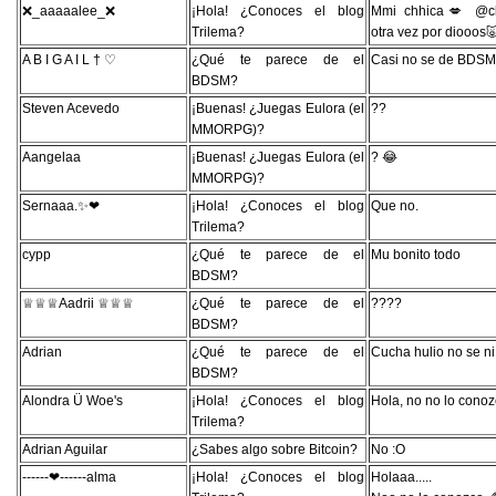
❌_aaaaalee_❌
¡Hola! ¿Conoces el blog
Mmi chhica💋 @cl
Trilema?
otra vez por diooos
A B I G A I L † ♡
¿Qué te parece de el
Casi no se de BDSM
BDSM?
Steven Acevedo
¡Buenas! ¿Juegas Eulora (el
??
MMORPG)?
Aangelaa
¡Buenas! ¿Juegas Eulora (el
? 😂
MMORPG)?
Sernaaa.✨❤
¡Hola! ¿Conoces el blog
Que no.
Trilema?
cypp
¿Qué te parece de el
Mu bonito todo
BDSM?
♕♕♕Aadrii ♕♕♕
¿Qué te parece de el
????
BDSM?
Adrian
¿Qué te parece de el
Cucha hulio no se ni
BDSM?
Alondra Ü Woe's
¡Hola! ¿Conoces el blog
Hola, no no lo cono
Trilema?
Adrian Aguilar
¿Sabes algo sobre Bitcoin?
No :O
------❤------alma
¡Hola! ¿Conoces el blog
Holaaa.....