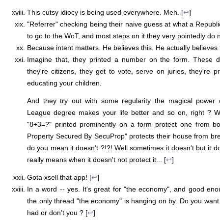
This cutsy idiocy is being used everywhere. Meh. [
↩
]
"Referrer" checking being their naive guess at what a Republi
to go to the WoT, and most steps on it they very pointedly do n
Because intent matters. He believes this. He actually believes t
Imagine that, they printed a number on the form. These dor
they're citizens, they get to vote, serve on juries, they're 
educating your children.
And they try out with some regularity the magical power 
League degree makes your life better and so on, right ? Wh
"8+3=?" printed prominently on a form protect one from bo
Property Secured By SecuProp" protects their house from br
do you mean it doesn't ?!?! Well sometimes it doesn't but it 
really means when it doesn't not protect it... [
↩
]
Gota xsell that app! [
↩
]
In a word -- yes. It's great for "the economy", and good enoug
the only thread "the economy" is hanging on by. Do you want
had or don't you ? [
↩
]