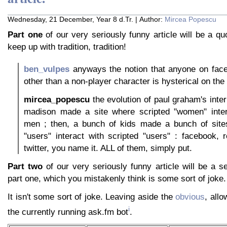
Wednesday, 21 December, Year 8 d.Tr. | Author:
Mircea Popescu
Part one
of our very seriously funny article will be a qu
keep up with tradition, tradition!
ben_vulpes
anyways the notion that anyone on face
other than a non-player character is hysterical on the
mircea_popescu
the evolution of paul graham's intern
madison made a site where scripted "women" inter
men ; then, a bunch of kids made a bunch of site
"users" interact with scripted "users" : facebook, r
twitter, you name it. ALL of them, simply put.
Part two
of our very seriously funny article will be a s
part one, which you mistakenly think is some sort of joke.
It isn't some sort of joke. Leaving aside the
obvious
, all
i
the currently running ask.fm bot
.