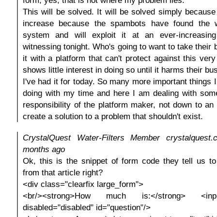
This will be solved. It will be solved simply because
increase because the spambots have found the 
system and will exploit it at an ever-increasin
witnessing tonight. Who's going to want to take their
it with a platform that can't protect against this ver
shows little interest in doing so until it harms their b
I've had it for today. So many more important things 
doing with my time and here I am dealing with some
responsibility of the platform maker, not down to an
create a solution to a problem that shouldn't exist.
CrystalQuest Water-Filters Member crystalquest
months ago
Ok, this is the snippet of form code they tell us t
from that article right?
<div class="clearfix large_form">
<br/><strong>How much is:</strong> <inpu
disabled="disabled" id="question"/>