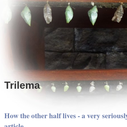
Trilema
How the other half lives - a very serious
article.