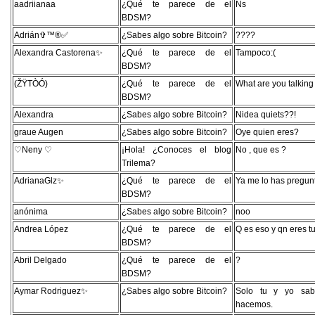
aadriianaa
¿Qué te parece de el
Ns
BDSM?
Adrián✞™®✅
¿Sabes algo sobre Bitcoin?
????
Alexandra Castorena✨
¿Qué te parece de el
Tampoco:(
BDSM?
(ŽŸTÒÓ)
¿Qué te parece de el
What are you talking
BDSM?
Alexandra
¿Sabes algo sobre Bitcoin?
Nidea quiets??!
graue Augen
¿Sabes algo sobre Bitcoin?
Oye quien eres?
♡Neny ♡
¡Hola! ¿Conoces el blog
No , que es ?
Trilema?
AdrianaGlz✨
¿Qué te parece de el
Ya me lo has pregun
BDSM?
anónima
¿Sabes algo sobre Bitcoin?
noo
Andrea López
¿Qué te parece de el
Q es eso y qn eres t
BDSM?
Abril Delgado
¿Qué te parece de el
?
BDSM?
Aymar Rodriguez✨
¿Sabes algo sobre Bitcoin?
Solo tu y yo sab
hacemos.