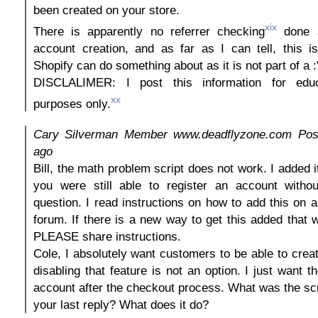
been created on your store.
xix
There is apparently no referrer checking
done a
account creation, and as far as I can tell, this i
Shopify can do something about as it is not part of a 
DISCLALIMER: I post this information for educ
xx
purposes only.
Cary Silverman Member www.deadflyzone.com Pos
ago
Bill, the math problem script does not work. I added 
you were still able to register an account witho
question. I read instructions on how to add this on a
forum. If there is a new way to get this added that w
PLEASE share instructions.
Cole, I absolutely want customers to be able to crea
disabling that feature is not an option. I just want 
account after the checkout process. What was the scr
your last reply? What does it do?