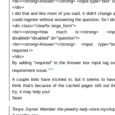
<br/><strong>Answer:*</strong> <input type="text" i
</div>
I did that and like most of you said, it didn't change
could register without answering the question. So I did 
<div class="clearfix large_form">
<br/><strong>How much is:</strong> <inpu
disabled="disabled" id="question"/>
<br/><strong>Answer:*</strong> <input type="te
required />
</div>
By adding "required" to the Answer box input tag s
xxix
requirement issue.
A couple bots have trickled in, but it seems to ha
think that's because of the cached pages still out th
try, it may help you!
Sean
Tonya Joyner Member the-jewelry-lady-store.myshop