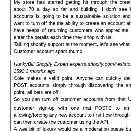
My store has started getting hit through the crea
about 70 a day so far and building. I don't see 
accounts is going to be a sustainable solution and 
want to turn off the the ability to create an account 
have heaps of returning customers who appreciate n
enter the details each time they shop with us.
Talking shopify support at the moment, let's see what 
Customer account spam thumb
HunkyBill Shopify Expert experts.shopify.com/resisto
3590 3 months ago
Cole makes a valid point. Anyone can quickly de
POST accounts simply through discovering the sh
point, all bets are off.
So you can turn off customer accounts from that 
customer sign-up with one that POSTS to an 
allowing/forcing any new account to first flow throug
can then create the customer using the API.
A wee bit of luxury would be a moderation queue buil