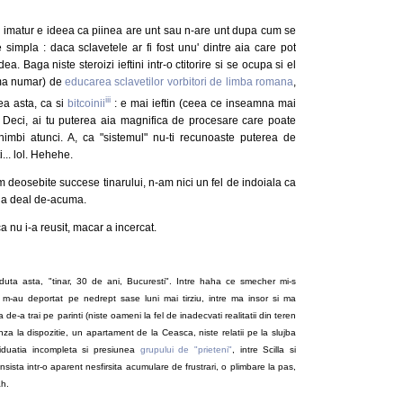
-i imatur e ideea ca piinea are unt sau n-are unt dupa cum se
 simpla : daca sclavetele ar fi fost unu' dintre aia care pot
ea. Baga niste steroizi ieftini intr-o ctitorire si se ocupa si el
u ma numar) de
educarea sclavetilor vorbitori de limba romana
,
iii
mea asta, ca si
bitcoinii
: e mai ieftin (ceea ce inseamna mai
'. Deci, ai tu puterea aia magnifica de procesare care poate
mbi atunci. A, ca "sistemul" nu-ti recunoaste puterea de
... lol. Hehehe.
 deosebite succese tinarului, n-am nici un fel de indoiala ca
 la deal de-acuma.
a nu i-a reusit, macar a incercat.
duta asta, "tinar, 30 de ani, Bucuresti". Intre haha ce smecher mi-s
leu m-au deportat pe nedrept sase luni mai tirziu, intre ma insor si ma
 de-a trai pe parinti (niste oameni la fel de inadecvati realitatii din teren
inza la dispozitie, un apartament de la Ceasca, niste relatii pe la slujba
ividuatia incompleta si presiunea
grupului de "prieteni"
, intre Scilla si
nsista intr-o aparent nesfirsita acumulare de frustrari, o plimbare la pas,
ah.