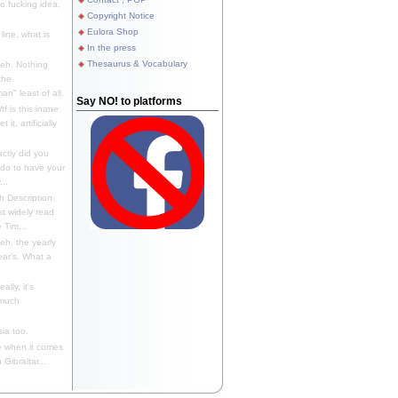
 fucking idea,
Copyright Notice
Eulora Shop
line, what is
In the press
Thesaurus & Vocabulary
eh. Nothing
the
n" least of all.
Say NO! to platforms
f is this inane
it, artificially
ctly did you
 do to have your
..
 Description
st widely read
 Tim...
h, the yearly
ear's. What a
ally, it's
 much
ia too.
 when it comes
Gibraltar...