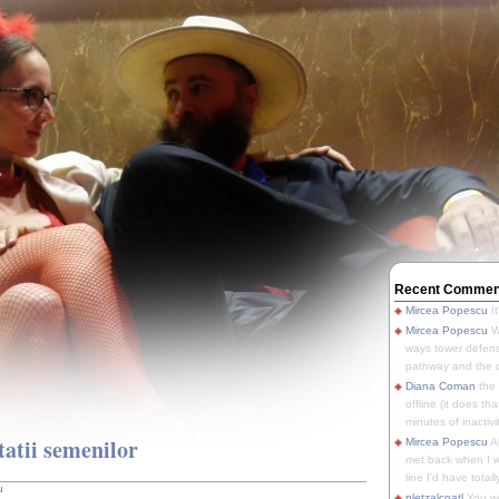
Recent Commen
Mircea Popescu
It
Mircea Popescu
We
ways tower defens
pathway and the o
Diana Coman
the
offline (it does tha
minutes of inactivit
tatii semenilor
Mircea Popescu
A
met back when I wa
line I'd have totally
u
pletzalcoatl
You we