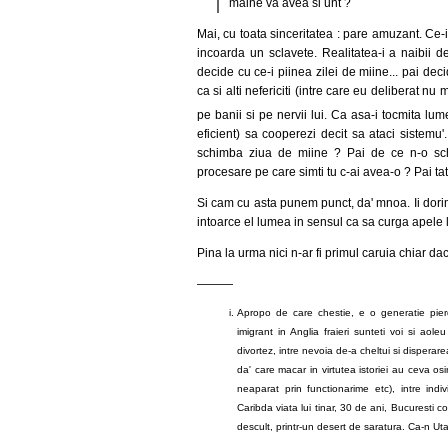
maine va avea si unt ?
Mai, cu toata sinceritatea : pare amuzant. Ce
incoarda un sclavete. Realitatea-i a naibii de
decide cu ce-i piinea zilei de miine... pai decid
ca si alti nefericiti (intre care eu deliberat n
pe banii si pe nervii lui. Ca asa-i tocmita lu
eficient) sa cooperezi decit sa ataci sistemu
schimba ziua de miine ? Pai de ce n-o schi
procesare pe care simti tu c-ai avea-o ? Pai tati
Si cam cu asta punem punct, da' mnoa. Ii dorim
intoarce el lumea in sensul ca sa curga apele
Pina la urma nici n-ar fi primul caruia chiar dac
———
Apropo de care chestie, e o generatie pier
imigrant in Anglia fraieri sunteti voi si ao
divortez, intre nevoia de-a cheltui si disperarea
da' care macar in virtutea istoriei au ceva os
neaparat prin functionarime etc), intre ind
Caribda viata lui tinar, 30 de ani, Bucuresti co
descult, printr-un desert de saratura. Ca-n Ut