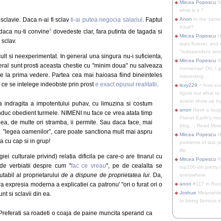
Mircea Popescu
No
what is it ?
e sclavie. Daca n-ai fi sclav
ti-ai putea negocia salariul
. Faptul
Anon
In the same 
Intuit?
ii
i daca nu-ti convine
dovedeste clar, fara putinta de tagada si
Mircea Popescu
H
 sclav.
lasts forever, and 
"independent woma
cult si neexperimentat. In general una singura nu-i suficienta,
Mircea Popescu
Wt
al sunt prosti aceasta chestie cu "minim doua" nu salveaza
nonsense! Oh, I get 
rede la prima vedere. Partea cea mai haioasa fiind bineinteles
interesting...
ce se intelege indeobste prin prost
e exact opusul realitatii
.
lexy229
> how exa
figure out what to
avatar show up by.
ca indragita a impotentului puhav, cu limuzina si costum
anon
Have a laugh
conduc obedient turmele. NIMENI nu face ce vrea atata timp
Planet Earth's mo
gea, de multe ori stramba, ii permite. Sau daca face, mai
blog.... Read More
… ”legea oamenilor”, care poate sanctiona mult mai aspru
Mircea Popescu
He
a cu cap si in grup!
problems of last y
life.
i culturale privind) relatia dificila pe care-o are tinarul cu
Mircea Popescu
Re
de verbiatii despre cum "
fac ce vreau
", pe de cealalta se
top100-ish pretty
tabil al proprietarului
de a dispune de proprietatea lui
. Da,
everywhere.
 era expresia moderna a explicatiei ca patronu' "ori o furat ori o
anon
#117 in Russ
Joshue
Meanwhile
nt si sclavii din ea.
to being famous in 
? Preferati sa roadeti o coaja de paine muncita sperand ca