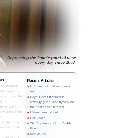
Repressing the female point of view
every day since 2008.
ts
Recent Articles
's baaaaack!!!
N & I (meaning H) went to M
ll, it's a both-
and...
e, you build the
Royal Revolt II complete
p...
strategy guide, also by very far
 game went
the best on the Internet.
t after five or so
L'altra metà del cielo
y...
Hoe Jokes
hahaha. If we
The Apprenticeship of Duddy
s still in that
Kravitz
...
Moe Jokes
re thinking a