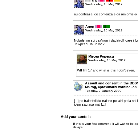
mihai b
Wednesday, 16 May 2012
nu conteaza. ce conteaza e ca am omis-o 
Anon
Wednesday, 16 May 2012
Nubule, nu stii ca Anon ii dadatroll, care ii
Jewpescu la un loc?
Mircea Popescu
Wednesday, 16 May 2012
Wtf I'm 17 and what is this I don't even.
Assault and consent in the BDSM
Ma rog, aproximativ vorbind. on 
Tuesday, 7 January 2020
[...] pe fraieristii de traiesc pe-aici pe la n
idem sau asa mai [...]
Add your cents!
»
If this is your first comment, it will wait to
delayed.