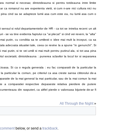
ra normal si necesar, dintotdeauna si pentru totdeauna intre limite
doar ca romanul nu are experienta vietii, si cum n-are nici cultura nici nu
a pina cind sa se adapteze lumii asa cum este ea, nu lumii asa cum o
a-i sensul si rolul departamentelor de HR - ca tot se intreba recent un alt
 - se va tine evidenta faptului ca "ai plecat" si cind vei reveni, la "alta"
 mai putin, cu conditia sa te umilesti o idee mai mult la inceput, ca sa
tala adecvata situatiei tale, ceea ce revine la a spune "in genunchi". Si
i mai putin, si te vei umili si mai mult pentru putinul ala, si tot asa pina
olul societatii, dintotdeauna : punerea sclavilor la locul lor si separarea
ctoasa. Si ca o regula generala : eu fac comparatii de la particular la
 particular la comun, pe criteriul ca asa creste sansa cititorului de-a
omparatie de la mai general la mai particular, sau de la mai comun la mai
te a comparatiei respective depaseste relativa pierdere de putere
documenteaza din rasputeri, ca altfel pierde o valoroasa bijuterie de-ar fi
All Through the Night
»
comment
below, or send a
trackback
.