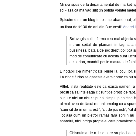
Mi s-a spus de la departamentul de marketin
scl - asa ca ma vad silit (in pofida vointei mele!)
Spicuim dintr-un blog intre timp abandonat, p
i
un tinar de fo' 30 de ani din Bucuresti
,
Andrei I
Sclavagismul in forma cea mai abjecta s
intr-un spital de plamani in tagma anga
bussiness, bataia de joc drept politica s
mod de comunicare cu acesta sunt lucruri 
de carton, mandrii peste masura de falnice
E notabil c-a nimerit toate i-urile la locul lor,
La cit de furios se gaseste avem noroc ca nu ne
Altfel, trista realitate este ca exista oameni
prosti ca sa inteleaga cit sunt de prosti de fap
si nu e nici un abuz : pur si simplu pina cind f
ai mai avea de facut (enunt omolog cu a spune 
"cam cit de in urma esti", "cit de jos esti", "ci
Tot asa cum un pietroi ramas fara sprijin nu po
soarelui, nici intriga proptelei care pravalesc 
Obisnuinta de a ti se cere sa pleci daca