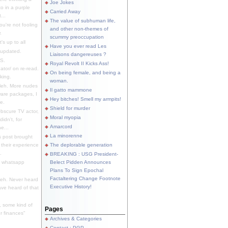
Joe Jokes
o in a purple
Carried Away
...
The value of subhuman life,
u're not fooling
and other non-themes of
.
scummy preoccupation
s up to all
Have you ever read Les
updated.
Liaisons dangereuses ?
S.
Royal Revolt II Kicks Ass!
dator/ on re-read.
On being female, and being a
king.
woman.
eh. More nudes
Il gatto mammone
ware packages, I
Hey bitches! Smell my armpits!
e.
Shield for murder
bscure TV actor,
Moral myopia
didn't, for
Amarcord
e...
La minorenne
s post brought
 their experience
The deplorable generation
.
BREAKING : USG President-
e whatsapp
Belect Pidden Announces
Plans To Sign Epochal
Factaltering Change Footnote
eh. Never heard
Executive History!
have heard of that
, some kind of
Pages
r finances"
Archives & Categories
Contact ; PGP