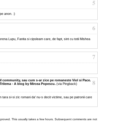
5
pe anon. :)
6
 Lorena Lupu, Fanita si cipsleam care, de fapt, sint cu totii Mishea
7
 community, sau cum s-ar zice pe romaneste Viol si Pace.
8
Trilema - A blog by Mircea Popescu.
(via Pingback)
oi in tara si-si zic romani da' nu-s decit victime, sau pe patronii care
 be approved. This usually takes a few hours. Subsequent comments are not