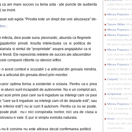
g ca am mare succes cu tema asta - jde puncte de audienta
pallid Danny DeVit
crushed velvet suit
 sa insist.
Mircea Popescu
Yo
lasat sub egida "Prostia este un drept dar unii abuzeaza" de-
anyone, you know
Tyrone White
What'
frim
:
Mircea Popescu
&
Mircea Popescu
P
i infecta, desi poate suna pleonastic, abunda ca flegmele
s/undertaker/liqui
jatorilor privati. Insulta intelectuala ca si politica de
Nfi what I was thin
alariala si simtul de “proprietate” asupra angajatului ca si
Mircea Popescu
M
firesti. Ele reprezinta retetele de succes ale afaceristilor
less obscure soft
don't watsup or w/
le companii ctitorite cu steroizi ieftini.
Mircea Popescu
O
 si-n acest context e scuzabil c-a articulat din gresala mindria.
plenty of those. (I 
instance, review th
-a articulat din gresala direct prin monitor.
CarpraC
Since thi
 a caror optima forma a existentei e sclavia. Pentru ca-s prea
up ancient actors,
and quality, what..
t, si-atunci sunt incapabili de autonomie. Nu e un complot aici,
temptease
call m
aci acei primi pasi care sa-ti ingaduie sa intelegi cam ce pasi
+79910404425
"care sa-ti ingaduie sa intelegi cam cit de departe esti", sau
Mircea Popescu
H
t de inferior esti") nu ai cum fi autonom. Pentru ca nu se poate.
of it. (I however 
ate pluti : nu-i nici conspiratia norilor, nici ura de clasa a
kinda posturing,...
bolovanu-n vale. E pur si simplu evolutia naturala.
Anon
I don't know
"help you with you
scam/online...
 nu-ti convine nu este altceva decat confirmarea politicii