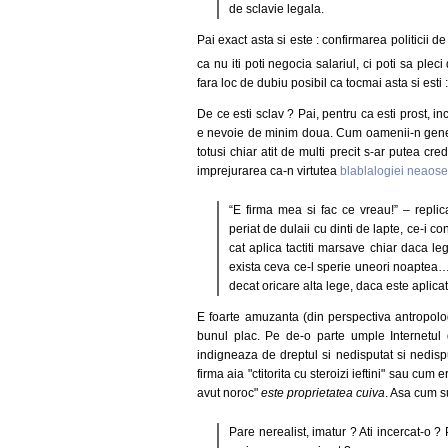
de sclavie legala.
Pai exact asta si este : confirmarea politicii d
ca nu iti poti negocia salariul, ci poti sa plec
fara loc de dubiu posibil ca tocmai asta si esti :
De ce esti sclav ? Pai, pentru ca esti prost, in
e nevoie de minim doua. Cum oamenii-n gener
totusi chiar atit de multi precit s-ar putea c
imprejurarea ca-n virtutea
blablalogiei neaose
“E firma mea si fac ce vreau!” – repli
periat de dulaii cu dinti de lapte, ce-i 
cat aplica tactiti marsave chiar daca le
exista ceva ce-l sperie uneori noaptea
decat oricare alta lege, daca este aplicat
E foarte amuzanta (din perspectiva antropologie
bunul plac. Pe de-o parte umple Internetul 
indigneaza de dreptul si nedisputat si nedispu
firma aia "ctitorita cu steroizi ieftini" sau cum
avut noroc"
este proprietatea cuiva
. Asa cum su
Pare nerealist, imatur ? Ati incercat-o 