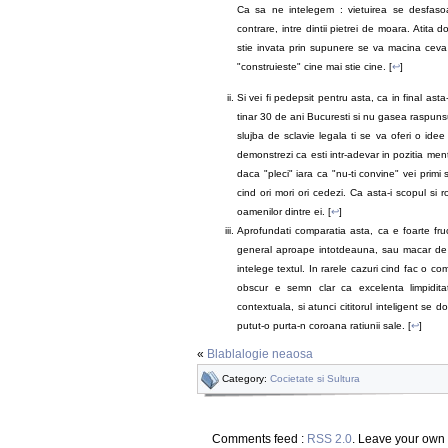
Ca sa ne intelegem : vietuirea se desfasoa
contrare, intre dintii pietrei de moara. Atita 
stie invata prin supunere se va macina cev
"construieste" cine mai stie cine. [
↩
]
Si vei fi pedepsit pentru asta, ca in final ast
tinar 30 de ani Bucuresti si nu gasea raspunsuri
slujba de sclavie legala ti se va oferi o idee
demonstrezi ca esti intr-adevar in pozitia men
daca "pleci" iara ca "nu-ti convine" vei primi s
cind ori mori ori cedezi. Ca asta-i scopul si r
oamenilor dintre ei. [
↩
]
Aprofundati comparatia asta, ca e foarte fru
general aproape intotdeauna, sau macar de la
intelege textul. In rarele cazuri cind fac o c
obscur e semn clar ca excelenta limpidita
contextuala, si atunci cititorul inteligent se 
putut-o purta-n coroana ratiunii sale. [
↩
]
«
Blablalogie neaosa
Category:
Cocietate si Sultura
Comments feed :
RSS 2.0
. Leave your own