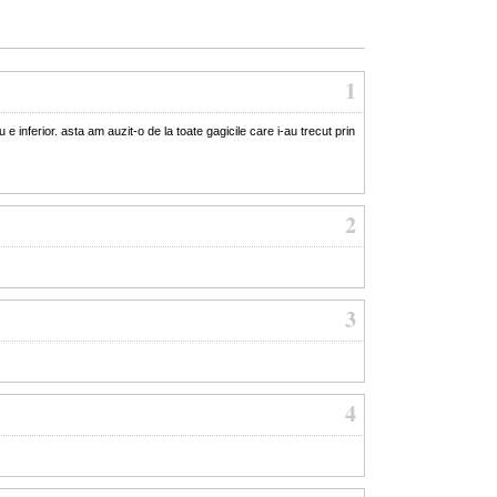
1
e inferior. asta am auzit-o de la toate gagicile care i-au trecut prin
2
3
4