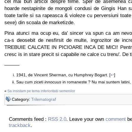
cel mai bun articol despre filme. Sper de asemenea ca-
hoarde nestapinite de mongoli condusi de Gingis Han s
toate tarile si sa rapeasca & violeze cu perversiuni toat
sexe) din scoala de marketizde.
Pina atunci ma ocup eu, da' sincer va spun ca am nevoi
ca-s deosebit de nesfirsit de multe, ingrozitor de incr
TREBUIE CALCATE IN PICIOARE INCA DE MICI! Pentru c
cresc is in stare precit si capabile ne calce cu trenu'. De t
———
1941, de Vincent Sherman, cu Humphrey Bogart. [
↩
]
Sau cum ziceti
innocuus
in romaneste ? Nu mai suntem latini, 
«
Sa insistam pe tema inferioritatii semenilor
Category:
Trilematograf
Comments feed :
RSS 2.0
. Leave your own
comment
be
trackback
.