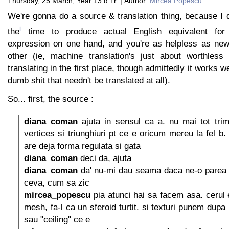
Thursday, 25 March, Year 13 d.Tr. | Author:
Mircea Popescu
We're gonna do a source & translation thing, because I do
i
the
time to produce actual English equivalent for 
expression on one hand, and you're as helpless as new
other (ie, machine translation's just about worthless
translating in the first place, though admittedly it works we
dumb shit that needn't be translated at all).
So... first, the source :
diana_coman
ajuta in sensul ca a. nu mai tot trimi
vertices si triunghiuri pt ce e oricum mereu la fel b
are deja forma regulata si gata
diana_coman
deci da, ajuta
diana_coman
da' nu-mi dau seama daca ne-o parea 
ceva, cum sa zic
mircea_popescu
pia atunci hai sa facem asa. cerul
mesh, fa-l ca un sferoid turtit. si texturi punem dupa 
sau "ceiling" ce e