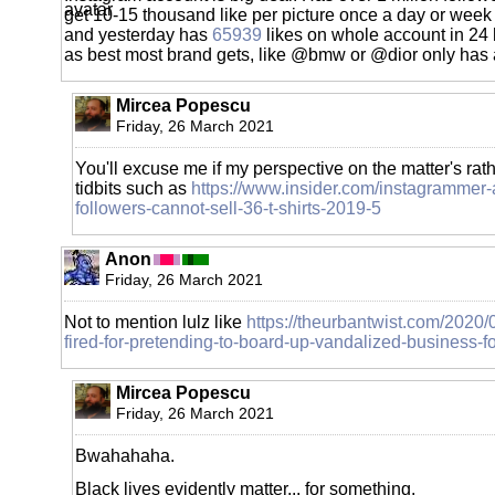
get 10-15 thousand like per picture once a day or week
and yesterday has
65939
likes on whole account in 24
as best most brand gets, like @bmw or @dior only has
Mircea Popescu
Friday, 26 March 2021
You'll excuse me if my perspective on the matter's rat
tidbits such as
https://www.insider.com/instagrammer-ar
followers-cannot-sell-36-t-shirts-2019-5
Anon
Friday, 26 March 2021
Not to mention lulz like
https://theurbantwist.com/2020/0
fired-for-pretending-to-board-up-vandalized-business-fo
Mircea Popescu
Friday, 26 March 2021
Bwahahaha.
Black lives evidently matter... for something.