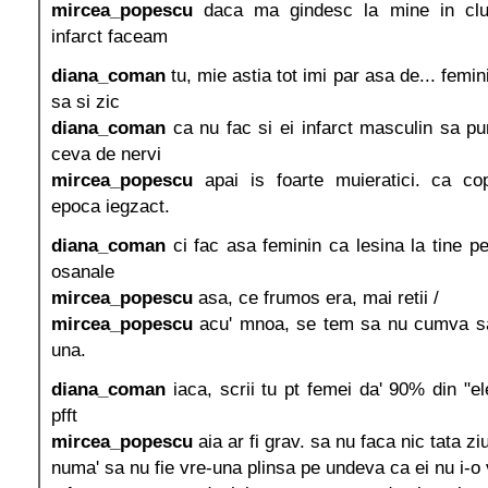
mircea_popescu
daca ma gindesc la mine in cluj
infarct faceam
diana_coman
tu, mie astia tot imi par asa de... femi
sa si zic
diana_coman
ca nu fac si ei infarct masculin sa p
ceva de nervi
mircea_popescu
apai is foarte muieratici. ca copc
epoca iegzact.
diana_coman
ci fac asa feminin ca lesina la tine pe
osanale
mircea_popescu
asa, ce frumos era, mai retii /
mircea_popescu
acu' mnoa, se tem sa nu cumva sa
una.
diana_coman
iaca, scrii tu pt femei da' 90% din "el
pfft
mircea_popescu
aia ar fi grav. sa nu faca nic tata z
numa' sa nu fie vre-una plinsa pe undeva ca ei nu i-o 