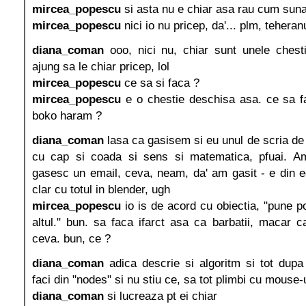
mircea_popescu
si asta nu e chiar asa rau cum sun
mircea_popescu
nici io nu pricep, da'... plm, teheranu'
diana_coman
ooo, nici nu, chiar sunt unele chest
ajung sa le chiar pricep, lol
mircea_popescu
ce sa si faca ?
mircea_popescu
e o chestie deschisa asa. ce sa f
boko haram ?
diana_coman
lasa ca gasisem si eu unul de scria de 
cu cap si coada si sens si matematica, pfuai. Am
gasesc un email, ceva, neam, da' am gasit - e din egi
clar cu totul in blender, ugh
mircea_popescu
io is de acord cu obiectia, "pune p
altul." bun. sa faca ifarct asa ca barbatii, macar ca
ceva. bun, ce ?
diana_coman
adica descrie si algoritm si tot dup
faci din "nodes" si nu stiu ce, sa tot plimbi cu mouse-
diana_coman
si lucreaza pt ei chiar