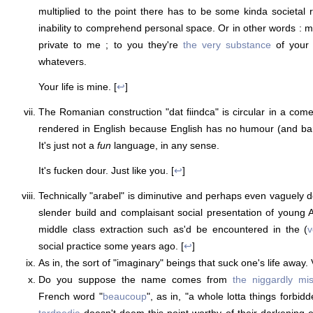
multiplied to the point there has to be some kinda societal 
inability to comprehend personal space. Or in other words : m
private to me ; to you they're
the very substance
of your d
whatevers.
Your life is mine. [
↩
]
The Romanian construction "dat fiindca" is circular in a come
rendered in English because English has no humour (and bar
It's just not a
fun
language, in any sense.
It's fucken dour. Just like you. [
↩
]
Technically "arabel" is diminutive and perhaps even vaguely d
slender build and complaisant social presentation of young 
middle class extraction such as'd be encountered in the (
v
social practice some years ago. [
↩
]
As in, the sort of "imaginary" beings that suck one's life away.
Do you suppose the name comes from
the niggardly mi
French word "
beaucoup
", as in, "a whole lotta things forbid