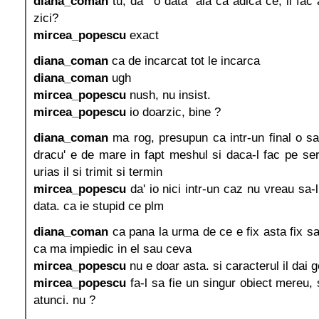
diana_coman
tu, da' "o data" ala ca adica ce, ii fa
zici?
mircea_popescu
exact
diana_coman
ca de incarcat tot le incarca
diana_coman
ugh
mircea_popescu
nush, nu insist.
mircea_popescu
io doarzic, bine ?
diana_coman
ma rog, presupun ca intr-un final o sa
dracu' e de mare in fapt meshul si daca-l fac pe se
urias il si trimit si termin
mircea_popescu
da' io nici intr-un caz nu vreau sa-l 
data. ca ie stupid ce plm
diana_coman
ca pana la urma de ce e fix asta fix s
ca ma impiedic in el sau ceva
mircea_popescu
nu e doar asta. si caracterul il dai 
mircea_popescu
fa-l sa fie un singur obiect mereu, si
atunci. nu ?