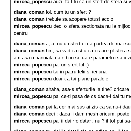
mircea_popescu
auzi, fa-l tu ca un sfert de sfera si v
diana_coman
lol, cum tu un sfert ?
diana_coman
trebuie sa acopere totusi acolo
mircea_popescu
deci o sfera sectionata nu la mijloc,
centru
diana_coman
a, a, nu un sfert ci ca partea de mai su
diana_coman
hm, sa vad ca stiu ca cs are pt sfera s
am asa o banuiala ca e bou si n-are parametru sa ii zi
mircea_popescu
pai un sfert lol :)
mircea_popescu
tai in patru felii si iei una
mircea_popescu
doar ca tai plane paralele
diana_coman
ahaha, asa-s sferturile la tine? oricare 
mircea_popescu
pai ce-ti pasa de cs daca-i dai tu 
diana_coman
pai la cer mai sus ai zis ca sa nu-i dau
diana_coman
deci : daca ii dam mesh oricum, poate f
mircea_popescu
pai ii dai ~o data~. nu ? il tot pui sa