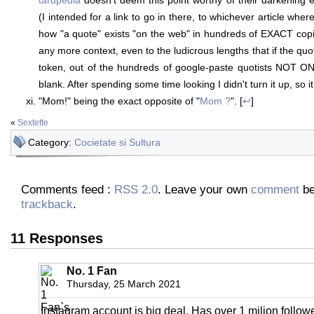
tardpedia
doesn't deem this point worthy of their darkening e
(I intended for a link to go in there, to whichever article where
how "a quote" exists "on the web" in hundreds of EXACT cop
any more context, even to the ludicrous lengths that if the quot
token, out of the hundreds of google-paste quotists NOT ONE 
blank. After spending some time looking I didn't turn it up, so it 
"Mom!" being the exact opposite of "
Mom ?
". [
↩
]
«
Sextette
Category:
Cocietate si Sultura
Comments feed :
RSS 2.0
. Leave your own
comment
be
trackback
.
11 Responses
No. 1 Fan
Thursday, 25 March 2021
Instagram account is big deal. Has over 1 milion followe