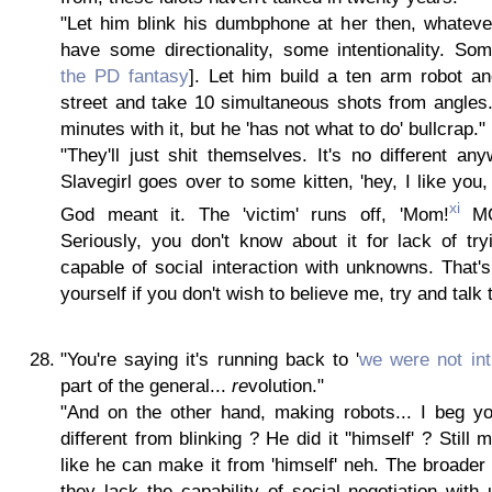
"Let him blink his dumbphone at her then, whatever
have some directionality, some intentionality. Som
the PD fantasy
]. Let him build a ten arm robot an
street and take 10 simultaneous shots from angles.
minutes with it, but he 'has not what to do' bullcrap."
"They'll just shit themselves. It's no different an
Slavegirl goes over to some kitten, 'hey, I like you,
xi
God meant it. The 'victim' runs off, 'Mom!
MOM
Seriously, you don't know about it for lack of try
capable of social interaction with unknowns. That'
yourself if you don't wish to believe me, try and talk 
"You're saying it's running back to '
we were not in
part of the general...
re
volution."
"And on the other hand, making robots... I beg yo
different from blinking ? He did it ''himself' ? Still
like he can make it from 'himself' neh. The broader i
they lack the capability of social negotiation with