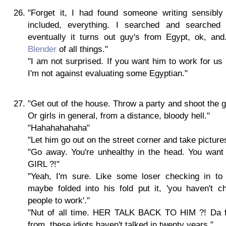
"Forget it, I had found someone writing sensibly
included, everything. I searched and searched
eventually it turns out guy's from Egypt, ok, and.
Blender
of all things."
"I am not surprised. If you want him to work for u
I'm not against evaluating some Egyptian."
"Get out of the house. Throw a party and shoot the gi
Or girls in general, from a distance, bloody hell."
"Hahahahahaha"
"Let him go out on the street corner and take picture
"Go away. You're unhealthy in the head. You wan
GIRL ?!"
"Yeah, I'm sure. Like some loser checking in to
maybe folded into his fold put it, 'you haven't ch
people to work'."
"Nut of all time. HER TALK BACK TO HIM ?! Da f
from, these idiots haven't talked in twenty years."