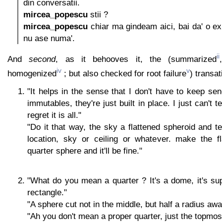
din conversatii.
mircea_popescu
stii ?
mircea_popescu
chiar ma gindeam aici, bai da' o exp
nu ase numa'.
ii
And
second
, as it behooves it, the (summarized
iv
v
homogenized
; but also checked for root failure
) transat
"It helps in the sense that I don't have to keep sen
immutables, they're just built in place. I just can't te
regret it is all."
"Do it that way, the sky a flattened spheroid and te
location, sky or ceiling or whatever. make the f
quarter sphere and it'll be fine."
"What do you mean a quarter ? It's a dome, it's su
rectangle."
"A sphere cut not in the middle, but half a radius awa
"Ah you don't mean a proper quarter, just the topmos