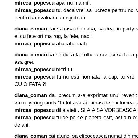
mircea_popescu
apai nu ma mir.
mircea_popescu
tu, daca vrei sa lucreze pentru noi v
pentru sa evaluam un egiptean
diana_coman
pai sa iasa din casa, sa dea un party s
el cu fete ori ma rog, la fete, nabii
mircea_popescu
ahahahahaah
diana_coman
sa se duca la coltul strazii si sa faca
asa greu
mircea_popescu
meri tu
mircea_popescu
tu nu esti normala la cap. tu vr
CU O FATA ?!
diana_coman
da, precum s-a exprimat unu' revenit 
vazut younghands "tu tot asa ai ramas de pui lumea l
mircea_popescu
dilia vietii, SI AIA SA VORBEASCA
mircea_popescu
tu de pe ce planeta esit, astia n-or
de ani.
diana_coman
pai atunci sa clipoceasca numai din mobi