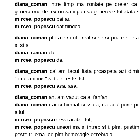
diana_coman
intre timp ma rontaie pe creier ca 
generatorul de texturi sa ii pun sa genereze totodata
mircea_popescu
pai ar.
mircea_popescu
dat fiindca
diana_coman
pt ca e si util real si se si poate si e 
si si si
diana_coman
da
mircea_popescu
da.
diana_coman
da' am facut lista proaspata azi dimi
"nu era nimic" si tot creste, lol
mircea_popescu
asa, asa.
diana_coman
ah, am vazut ca ai fanfan
diana_coman
i-ai schimbat si viata, ca acu' pune p
altul
mircea_popescu
ceva arabel lol,
mircea_popescu
uneori ma si intreb stii, plm, pusti
peste trilema. ce plm hemoragie cerebrala