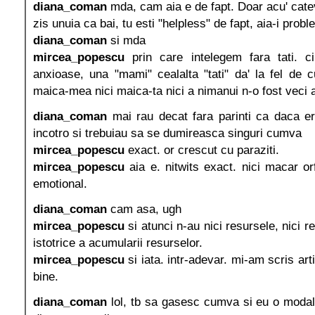
diana_coman
mda, cam aia e de fapt. Doar acu' catev
zis unuia ca bai, tu esti "helpless" de fapt, aia-i prob
diana_coman
si mda
mircea_popescu
prin care intelegem fara tati. c
anxioase, una "mami" cealalta "tati" da' la fel de c
maica-mea nici maica-ta nici a nimanui n-o fost veci 
diana_coman
mai rau decat fara parinti ca daca er
incotro si trebuiau sa se dumireasca singuri cumva
mircea_popescu
exact. or crescut cu paraziti.
mircea_popescu
aia e. nitwits exact. nici macar orf
emotional.
diana_coman
cam asa, ugh
mircea_popescu
si atunci n-au nici resursele, nici re
istotrice a acumularii resurselor.
mircea_popescu
si iata. intr-adevar. mi-am scris art
bine.
diana_coman
lol, tb sa gasesc cumva si eu o modal