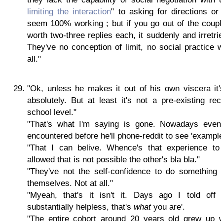
limiting the interaction
" to asking for directions o
seem 100% working ; but if you go out of the coupl
worth two-three replies each, it suddenly and irretr
They've no conception of limit, no social practice 
all."
"Ok, unless he makes it out of his own viscera it'
absolutely. But at least it's not a pre-existing r
school level."
"That's what I'm saying is gone. Nowadays even
encountered before he'll phone-reddit to see 'example
"That I can belive. Whence's that experience to
allowed that is not possible the other's bla bla."
"They've not the self-confidence to do something
themselves. Not at all."
"Myeah, that's it isn't it. Days ago I told off 
substantially helpless, that's
what
you are'.
"The entire cohort around 20 years old grew up w