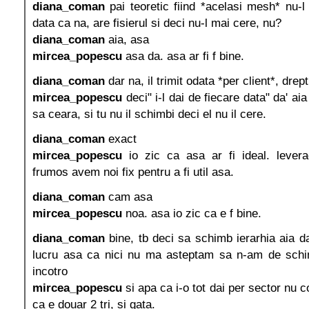
diana_coman
pai teoretic fiind *acelasi mesh* nu-l 
data ca na, are fisierul si deci nu-l mai cere, nu?
diana_coman
aia, asa
mircea_popescu
asa da. asa ar fi f bine.
diana_coman
dar na, il trimit odata *per client*, drept
mircea_popescu
deci" i-l dai de fiecare data" da' ai
sa ceara, si tu nu il schimbi deci el nu il cere.
diana_coman
exact
mircea_popescu
io zic ca asa ar fi ideal. lever
frumos avem noi fix pentru a fi util asa.
diana_coman
cam asa
mircea_popescu
noa. asa io zic ca e f bine.
diana_coman
bine, tb deci sa schimb ierarhia aia da
lucru asa ca nici nu ma asteptam sa n-am de schi
incotro
mircea_popescu
si apa ca i-o tot dai per sector nu 
ca e douar 2 tri, si gata.