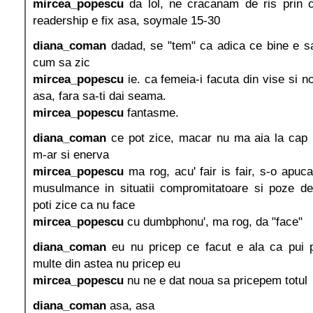
mircea_popescu
da lol, ne cracanam de ris prin 
readership e fix asa, soymale 15-30
diana_coman
dadad, se "tem" ca adica ce bine e sa
cum sa zic
mircea_popescu
ie. ca femeia-i facuta din vise si no
asa, fara sa-ti dai seama.
mircea_popescu
fantasme.
diana_coman
ce pot zice, macar nu ma aia la cap 
m-ar si enerva
mircea_popescu
ma rog, acu' fair is fair, s-o apuca
musulmance in situatii compromitatoare si poze de 
poti zice ca nu face
mircea_popescu
cu dumbphonu', ma rog, da "face"
diana_coman
eu nu pricep ce facut e ala ca pui po
multe din astea nu pricep eu
mircea_popescu
nu ne e dat noua sa pricepem totul
diana_coman
asa, asa