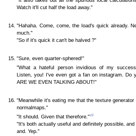
"It also takes out all the spurious local calculation
Watch it'll cut half the load away."
"Hahaha. Come, come, the load's quick already. Ne
much."
"So if it's quick it can't be halved ?"
"Sure, even quarter-sphered!"
"What a hateful person invidious of my succes
Listen, you! I've even got a fan on instagram. D
ARE WE EVEN TALKING ABOUT!"
"Meanwhile it's eating me that the texture generator 
normalmaps."
vii
"It should. Given that therefore."
"It's both actually useful and definitely possible, an
and. Yep."