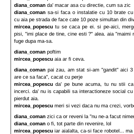
diana_coman
da' macar asa cu directie, cum sa zic
diana_coman
sa-si faca o instalatie cu 10 brate c
cu aia pe strada de face cate 10 poze simultan din di
mircea_popescu
tu se caca pe ei. si pe-aici, merg
pisi, "imi place de tine, cine esti ?" alea. aia "maimi
fuge dupa ma-sa.
diana_coman
poftim
mircea_popescu
aia ar fi ceva.
diana_coman
pai zau, am stat si-am "gandit" aici 3 
are ce sa faca", cacat cu perje
mircea_popescu
da' pe bune acuma, tu nu stii ca
incerci. da' nu is capabili sa interactioneze social c
pierdut aia.
mircea_popescu
meri si vezi daca nu ma crezi, vorb
diana_coman
zici ca or reveni la "nu ne-a facut nime
diana_coman
o fi, tot parte din revenire, lol
mircea_popescu
iar aialalta, ca-si face robotel... ma