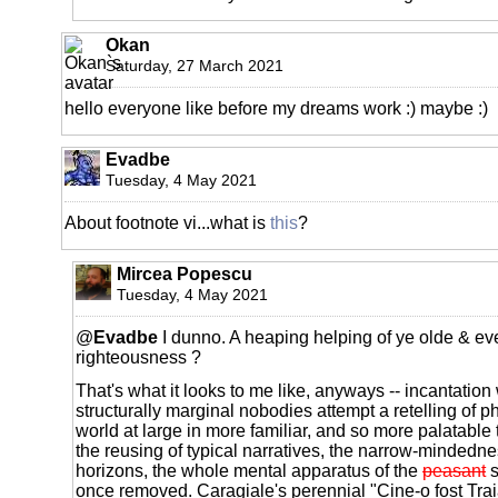
Okan
Saturday, 27 March 2021
hello everyone like before my dreams work :) maybe :)
Evadbe
Tuesday, 4 May 2021
About footnote vi...what is
this
?
Mircea Popescu
Tuesday, 4 May 2021
@
Evadbe
I dunno. A heaping helping of ye olde & eve
righteousness ?
That's what it looks to me like, anyways -- incantatio
structurally marginal nobodies attempt a retelling of
world at large in more familiar, and so more palatable te
the reusing of typical narratives, the narrow-mindedne
horizons, the whole mental apparatus of the
peasant
s
once removed. Caragiale's perennial "Cine-o fost Tra