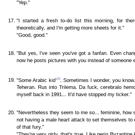
"Yep."
"I started a fresh to-do list this morning, for ther
theoretically, and I'm getting more sheets for it."
"Good, good."
"But yes, I've seen you've got a fanfan. Even chang
now he posts pictures with you instead of someone e
viii
"Some Arabic kid
. Sometimes I wonder, you know..
Teheran. Rus into Trilema. Da fuck, cerebralo hemor
myself back in 1991... It'd have stopped my ticker."
"Nevertheless they seem to me so... feminine, how sha
not having a male heart attack to set themselves to
of that fury."
"They're very girly, that's true. Like perio Byzantin