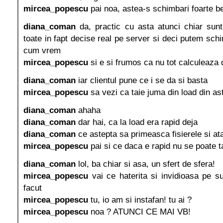
mircea_popescu
pai noa, astea-s schimbari foarte b
diana_coman
da, practic cu asta atunci chiar sunt 
toate in fapt decise real pe server si deci putem sch
cum vrem
mircea_popescu
si e si frumos ca nu tot calculeaza 
diana_coman
iar clientul pune ce i se da si basta
mircea_popescu
sa vezi ca taie juma din load din as
diana_coman
ahaha
diana_coman
dar hai, ca la load era rapid deja
diana_coman
ce astepta sa primeasca fisierele si at
mircea_popescu
pai si ce daca e rapid nu se poate t
diana_coman
lol, ba chiar si asa, un sfert de sfera!
mircea_popescu
vai ce haterita si invidioasa pe s
facut
mircea_popescu
tu, io am si instafan! tu ai ?
mircea_popescu
noa ? ATUNCI CE MAI VB!