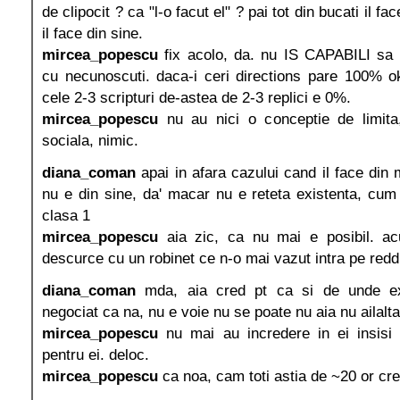
de clipocit ? ca "l-o facut el" ? pai tot din bucati il f
il face din sine.
mircea_popescu
fix acolo, da. nu IS CAPABILI sa 
cu necunoscuti. daca-i ceri directions pare 100% ok
cele 2-3 scripturi de-astea de 2-3 replici e 0%.
mircea_popescu
nu au nici o conceptie de limita,
sociala, nimic.
diana_coman
apai in afara cazului cand il face din m
nu e din sine, da' macar nu e reteta existenta, cum
clasa 1
mircea_popescu
aia zic, ca nu mai e posibil. a
descurce cu un robinet ce n-o mai vazut intra pe redd
diana_coman
mda, aia cred pt ca si de unde ex
negociat ca na, nu e voie nu se poate nu aia nu ailalta
mircea_popescu
nu mai au incredere in ei insisi
pentru ei. deloc.
mircea_popescu
ca noa, cam toti astia de ~20 or cres