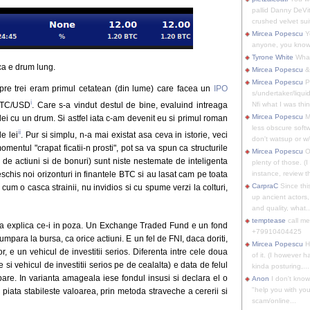
pallid Danny DeVit
crushed velvet suit
Mircea Popescu
Yo
anyone, you know
Tyrone White
What'
ca e drum lung.
Mircea Popescu
&
Mircea Popescu
P
re trei eram primul cetatean (din lume) care facea un
IPO
s/undertaker/liqui
i
 BTC/USD
. Care s-a vindut destul de bine, evaluind intreaga
Nfi what I was thin
Mircea Popescu
M
lei cu un drum. Si astfel iata c-am devenit eu si primul roman
less obscure soft
ii
e lei
. Pur si simplu, n-a mai existat asa ceva in istorie, veci
don't watsup or w/
entul "crapat ficatii-n prosti", pot sa va spun ca structurile
Mircea Popescu
O
 de actiuni si de bonuri) sunt niste nestemate de inteligenta
plenty of those. (I 
schis noi orizonturi in finantele BTC si au lasat cam pe toata
instance, review th
CarpraC
Since thi
um o casca strainii, nu invidios si cu spume verzi la colturi,
up ancient actors,
and quality, what..
temptease
call m
a a explica ce-i in poza. Un Exchange Traded Fund e un fond
+79910404425
 cumpara la bursa, ca orice actiuni. E un fel de FNI, daca doriti,
Mircea Popescu
H
r, e un vehicul de investitii serios. Diferenta intre cele doua
of it. (I however 
 si vehicul de investitii serios pe de cealalta) e data de felul
kinda posturing,...
ipare. In varianta amageala iese fondul insusi si declara el o
Anon
I don't know
"help you with you
s piata stabileste valoarea, prin metoda straveche a cererii si
scam/online...