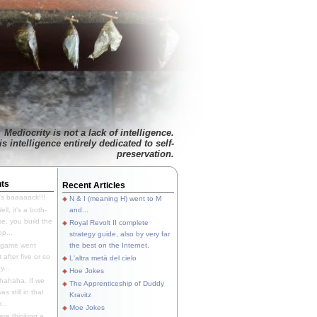
Mediocrity is not a lack of intelligence.
is intelligence entirely dedicated to self-
preservation.
ts
Recent Articles
's baaaaack!!!
N & I (meaning H) went to M
ll, it's a both-
and...
e, you build the
Royal Revolt II complete
p...
strategy guide, also by very far
 game went
the best on the Internet.
t after five or so
L'altra metà del cielo
y...
Hoe Jokes
hahaha. If we
The Apprenticeship of Duddy
s still in that
Kravitz
...
Moe Jokes
re thinking a