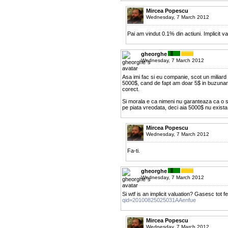
Mircea Popescu
Wednesday, 7 March 2012
Pai am vindut 0.1% din actiuni. Implicit v
gheorghe
Wednesday, 7 March 2012
Asa imi fac si eu companie, scot un miliard
5000$, cand de fapt am doar 5$ in buzuna
corect.
Si morala e ca nimeni nu garanteaza ca o sa
pe piata vreodata, deci aia 5000$ nu exista
Mircea Popescu
Wednesday, 7 March 2012
Fa-ti.
gheorghe
Wednesday, 7 March 2012
Si wtf is an implicit valuation? Gasesc tot fe
qid=20100825025031AAenfue
Mircea Popescu
Wednesday, 7 March 2012