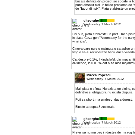
bucata definita din proiect se scoate la lic
pune absolut nici un fel de problema de "
de "facut din pix". Piata stabileste un pret
gheorghe
Wednesday, 7 March 2012
Pai bun, piata stabileste un pret. Daca pia
in piata. Ceva gen "A company for the carr
what it is".
Cineva care nu e o maimuta o sa aplice un m
timp o sa-si recupereze banii, daca vreoda
Cat despre 0.1%, I kinda lol'd, dar macar it
dividende, la 0.0...% cat o sa aiba majoritat
Mircea Popescu
Wednesday, 7 March 2012
Mai, piata e sfinta. Nu exista ce zici tu, c
definitive si obligatorii, nu exista dispute.
Poti sa short, ma gindesc, daca doresti.
Bitcoin accepta 8 zecimale.
gheorghe
Wednesday, 7 March 2012
Prefer sa nu ma bag in dastea de ma rog la z