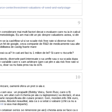
urce-center/investment-valuations-of-seed-and-earlystage-
9
in considerare mai multi factori decat o evaluare care nu ia in calcul
g metodologia. Eu am mai citit un pic despre valuations astea, si din
 se ia cashflow-ul si se scade risk free rate si diverse riscuri
ai un fel de google, ceva companie de R&D de medicamente sau alte
ibilitatea de castig foarte mare
i ca ai? In cati ani faci tu 1 milion de lei? Si care-s riscurile?
iectiv, diversele parti interesate o sa umfle sau o sa scada dupa
 variabile care-s cam arbitrare (gen cat plm e ala risk free rate si
eu, doar sa nu bata prea rau la ochi.
10
inzare, oamenii ofera un pret si ala e.
 cam asa : un prapadit (Bobby Voicu, Sorin Rusi, care-o fi)
a, am uitat cum il chema pe ala cu laptopnews) sa declare, el asa
 parte nespecificata din cutare proiect. Gen, monden.info 30k euro,
ea. Absolut neauditat, iata ca s-a setat o valoare (chit ca nu a
ntit
si asa mai departe).
un cetatean serios se nimereste pe-aici) chestia asta se face ca o