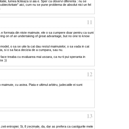
itatie, lumea liciteaza si aia e. Sper ca observi diferenta : nu se
subiectivitate" aici, cum nu se pune problema de absolut nici un fel
.
11
ta e formata din niste maimute, ele o sa cumpere doar pentru ca sunt
ying on of an undertaking of great advantage, but no one to know
odel, o sa se uite la cat dau restul maimutelor, o sa vada in cat
ta, si o sa faca decizia de a cumpara, sau nu.
i face treaba cu evaluarea mai usoara, ca nu-ti pui speranta in
ea :))
12
u maimute, cu astea. Piata e ultimul arbitru, judecatile ei sunt
13
eii entropiei. Si, 8 zecimale, da, dar as prefera ca castigurile mele