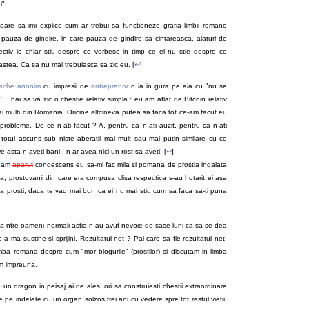
i".
oare sa imi explice cum ar trebui sa functioneze grafia limbii romane
o pauza de gindire, in care pauza de gindire sa cintareasca, alaturi de
espectiv io chiar stiu despre ce vorbesc in timp ce el nu stie despre ce
e-astea. Ca sa nu mai trebuiasca sa zic eu. [
↩
]
lache anonim
cu impresii de
antreprenor
o ia in gura pe aia cu "nu se
.. hai sa va zic o chestie relativ simpla : eu am aflat de Bitcoin relativ
 mai multi din Romania. Oricine altcineva putea sa faca tot ce-am facut eu
 probleme. De ce n-ati facut ? A, pentru ca n-ati auzit, pentru ca n-ati
i, totul ascuns sub niste aberatii mai mult sau mai putin similare cu ce
asta n-aveti bani : n-ar avea nici un rost sa aveti. [
↩
]
nd am
aparut
condescens eu sa-mi fac mila si pomana de prostia ingalata
na, prostovanii din care era compusa clisa respectiva s-au hotarit ei asa
a prosti, daca te vad mai bun ca ei nu mai stiu cum sa faca sa-ti puna
da-ntre oameni normali astia n-au avut nevoie de sase luni ca sa se dea
a ma sustine si sprijini. Rezultatul net ? Pai care sa fie rezultatul net,
limba romana despre cum "mor blogurile" (prostilor) si discutam in limba
m impreuna.
un dragon in peisaj ai de ales, ori sa construiesti chestii extraordinare
ze pe indelete cu un organ solzos trei ani cu vedere spre tot restul vietii.