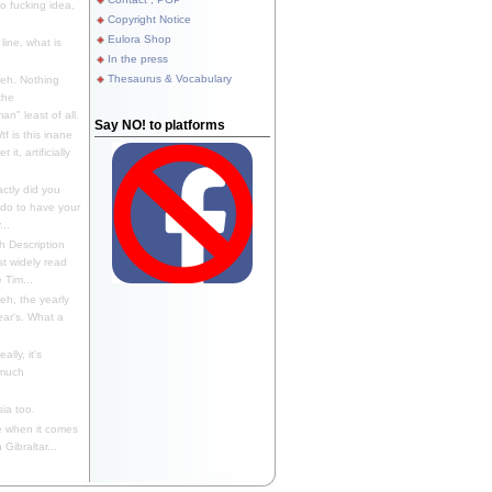
 fucking idea,
Copyright Notice
Eulora Shop
line, what is
In the press
Thesaurus & Vocabulary
eh. Nothing
the
n" least of all.
Say NO! to platforms
f is this inane
it, artificially
ctly did you
 do to have your
..
 Description
st widely read
 Tim...
h, the yearly
ear's. What a
ally, it's
 much
ia too.
 when it comes
Gibraltar...