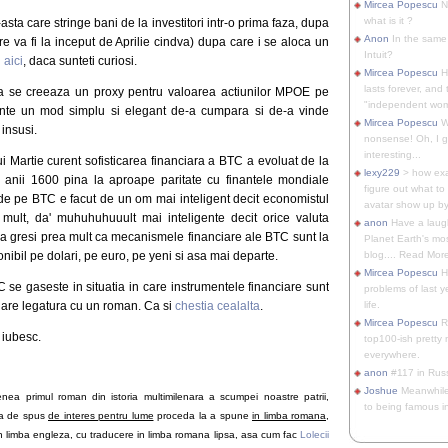
Mircea Popescu
No
what is it ?
asta care stringe bani de la investitori intr-o prima faza, dupa
Anon
In the same 
e va fi la inceput de Aprilie cindva) dupa care i se aloca un
Intuit?
i
aici
, daca sunteti curiosi.
Mircea Popescu
H
lasts forever, and 
 ca se creeaza un proxy pentru valoarea actiunilor MPOE pe
"independent woma
inte un mod simplu si elegant de-a cumpara si de-a vinde
Mircea Popescu
Wt
insusi.
nonsense! Oh, I get 
interesting...
lui Martie curent sofisticarea financiara a BTC a evoluat de la
lexy229
> how exa
n anii 1600 pina la aproape paritate cu finantele mondiale
figure out what to
a de pe BTC e facut de un om mai inteligent decit economistul
avatar show up by.
ult, da' muhuhuhuuult mai inteligente decit orice valuta
anon
Have a laugh
a gresi prea mult ca mecanismele financiare ale BTC sunt la
Planet Earth's mo
onibil pe dolari, pe euro, pe yeni si asa mai departe.
blog.... Read More
Mircea Popescu
He
 se gaseste in situatia in care instrumentele financiare sunt
problems of last y
a are legatura cu un roman. Ca si
chestia cealalta
.
life.
Mircea Popescu
Re
 iubesc.
top100-ish pretty
everywhere.
anon
#117 in Russ
Joshue
Meanwhile
a primul roman din istoria multimilenara a scumpei noastre patrii,
to being famous in 
va de spus
de interes pentru lume
proceda la a spune
in limba romana
,
n limba engleza, cu traducere in limba romana lipsa, asa cum fac
Lolecii