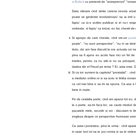
si Bolecii
cu pretentii de "antreprenori" "roman
Data viitoare cind simte careva nevoia arzat
poate se gindeste revolutionaru' sa ia intii 
faptu' ca io-s scriitor publicat si el nu-i r
vorbeste, si faptu' ca totusi, eu fac chestii d
Si apropo de care chestie, cind vre-un
putu
poate", "nu sunt perspective", "nu ni se deie".
tirziu, da' am fara discutii la ora actuala cei
pina sa fi ajuns eu acolo fara nici un fel de
inteles, pentru ca nu stiti si nu va pricepet
dadea din el Freud pe tema ? Ei, asta este. De-
Si ca tot suntem la capitolul "prostalaii" : ci
a mediului online.ro si sa scriu in limba roma
ca cel mai bine e sa mi se opuna. Ca asa e l
bete in roate.
Pe de cealalta parte, cind am aparut tot eu, 
la o parte, sa-mi faca loc, sa caute moduri de-
pacatele mele, socotiti si voi : discutam in 
engleza despre ce perspective frumoase ave
Ca asta-i povestea, pina la urma : cind apare 
in sase luni ori sa te pui contra si sa te viole