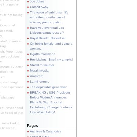
Joe Jokes
o in a purple
Carried Away
...
The value of subhuman life,
u're not fooling
and other non-themes of
.
scummy preoccupation
s up to all
Have you ever read Les
updated.
Liaisons dangereuses ?
S.
Royal Revolt II Kicks Ass!
dator/ on re-read.
On being female, and being a
king.
woman.
eh. More nudes
Il gatto mammone
ware packages, I
Hey bitches! Smell my armpits!
e.
Shield for murder
bscure TV actor,
Moral myopia
didn't, for
Amarcord
e...
La minorenne
s post brought
 their experience
The deplorable generation
.
BREAKING : USG President-
e whatsapp
Belect Pidden Announces
Plans To Sign Epochal
Factaltering Change Footnote
eh. Never heard
Executive History!
have heard of that
, some kind of
Pages
r finances"
Archives & Categories
Contact ; PGP