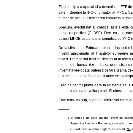
Ei, si-un tip s-a apucat si-a deschis un ETF de-
care ii depune la IPO-ul urmator al MPOE (car
numar de actiuni. Descrierea completa o gasit
Si-acum, efectul net al chestiei asteia este
bursa respectiva (GLBSE). Deci cu alte cuv
actiuni MPOE fara a te mai complica cu MPOE 
De la sfirsitul lui Februarie pina la inceputul 
nivelul aproximativ al finantelor europene i
astazi. De fapt dat fiind ca design-ul la aste
mediu din lumea
fiat
in baza unor sisteme m
inventata vre-odata putem zice fara teama de-
ora actuala mai rafinate decit orice exista disp
Cred ca pentru prima oara in existenta sa BTC
un pas inaintea nevoilor pietei. Si chestia ast
Cam asta. Va pup, si pe unii dintre voi chiar va
———
Si apropo de care chestie, eram de asemene
Republica Umorista Romania, care avind ce
cu traducere in limba engleza dedesubt.
Nu
i