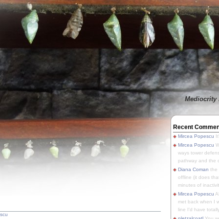
Mediocrity 
Recent Commen
Mircea Popescu
It
Mircea Popescu
We
ways tower defens
pathway and the o
Diana Coman
the
offline (it does tha
minutes of inactivit
Mircea Popescu
A
met back when I wa
line I'd have totally
escu
pletzalcoatl
You we