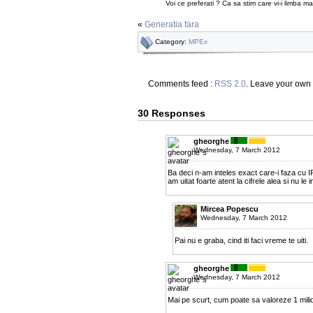
Voi ce preferati ? Ca sa stim care vi-i limba ma
«
Generatia fara
Category:
MPEx
Comments feed :
RSS 2.0
. Leave your own
30 Responses
gheorghe
Wednesday, 7 March 2012
Ba deci n-am inteles exact care-i faza cu IP
am uitat foarte atent la cifrele alea si nu le
Mircea Popescu
Wednesday, 7 March 2012
Pai nu e graba, cind iti faci vreme te uiti.
gheorghe
Wednesday, 7 March 2012
Mai pe scurt, cum poate sa valoreze 1 milio