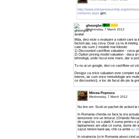
http://www.entrepreneurship.org/en/reso
ventures.aspx
gen.
gheorghe
Wednesday, 7 March 2012
Mda, deci este o evaluare a valorii care ia 
factorii aia, sau ceva. Doar ca nu iti intele
cate stiu sunt 2 modele mai folosite:
1) Discounted cashflow valuation - ceva gen
2) Option pricing model valuation - daca 
tehnologii, unde riscul este mare, dar si pos
Tu nu ai un google, deci ce cashflow-uri zicea
Desigur ca orice valuation este complet sub
interes, iar cum orice metodologie are multe
ce discountezi), e loc de facut din pix la gr
Mircea Popescu
Wednesday, 7 March 2012
Nu bre om. Scoti un pachet de actiuni la v
In Romania chestia se face la ora actuala
lamureste vre-un timuruc (Orlando Nicoar
de capul lui, ca o platit X suma pentru o
laptopnews am uitat ce suma, dume de-ast
vazut nimeni banii aia, chit ca ambii
au mi
In strainezia (si in Romania atunci cind 