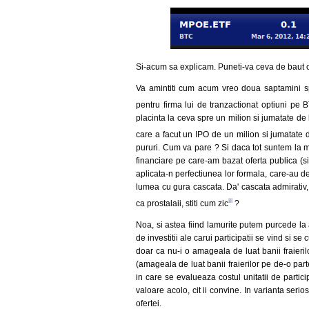
Si-acum sa explicam. Puneti-va ceva de baut 
Va amintiti cum acum vreo doua saptamini sp
pentru firma lui de tranzactionat optiuni pe
placinta la ceva spre un milion si jumatate de 
care a facut un IPO de un milion si jumatate d
pururi. Cum va pare ? Si daca tot suntem la mom
financiare pe care-am bazat oferta publica (si
aplicata-n perfectiunea lor formala, care-au de
lumea cu gura cascata. Da' cascata admirativ, c
iii
ca prostalaii, stiti cum zic
?
Noa, si astea fiind lamurite putem purcede l
de investitii ale carui participatii se vind si se
doar ca nu-i o amageala de luat banii fraierilo
(amageala de luat banii fraierilor pe de-o parte
in care se evalueaza costul unitatii de partic
valoare acolo, cit ii convine. In varianta serio
ofertei.