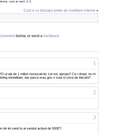
terna, cum ar veni. [
↩
]
Cum e cu blocajul pietei de creditare interne
»
comment
below, or send a
trackback
.
1
O-ul ala de 1 milion nustucati lei. Lei noi, apropo? Ce-i drept, nu m-
 inteleg intotalitate, dar parca erau gen o suta si ceva de bitcoini?
2
3
n de lei cand tu ai vandut actiuni de 500E?