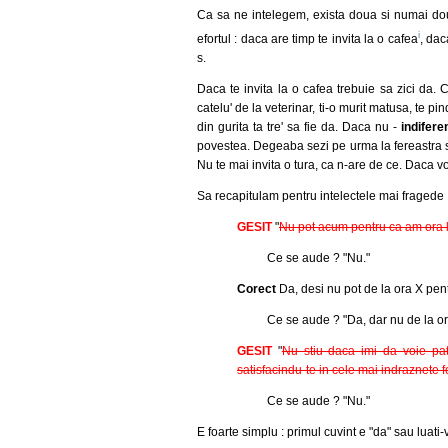
Ca sa ne intelegem, exista doua si numai dou
i
efortul : daca are timp te invita la o cafea
, dac
s.
Daca te invita la o cafea trebuie sa zici da. Ch
catelu' de la veterinar, ti-o murit matusa, te p
din gurita ta tre' sa fie da. Daca nu -
indiferen
povestea. Degeaba sezi pe urma la fereastra sa t
Nu te mai invita o tura, ca n-are de ce. Daca vo
Sa recapitulam pentru intelectele mai fragede 
GESIT
"
Nu pot acum pentru ca am ora la
Ce se aude ? "Nu."
Corect
Da, desi nu pot de la ora X pent
Ce se aude ? "Da, dar nu de la or
GESIT
"
Nu stiu daca imi da voie patr
satisfacindu-te in cele mai indraznete f
Ce se aude ? "Nu."
E foarte simplu : primul cuvint e "da" sau luati-