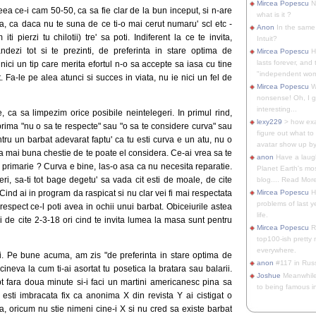
Mircea Popescu
No
eea ce-i cam 50-50, ca sa fie clar de la bun inceput, si n-are
what is it ?
, ca daca nu te suna de ce ti-o mai cerut numaru' scl etc -
Anon
In the same 
iti pierzi tu chilotii) tre' sa poti. Indiferent la ce te invita,
Intuit?
ndezi tot si te prezinti, de preferinta in stare optima de
Mircea Popescu
H
lasts forever, and 
nici un tip care merita efortul n-o sa accepte sa iasa cu tine
"independent woma
. Fa-le pe alea atunci si succes in viata, nu ie nici un fel de
Mircea Popescu
Wt
nonsense! Oh, I get 
interesting...
, ca sa limpezim orice posibile neintelegeri. In primul rind,
lexy229
> how exa
ima "nu o sa te respecte" sau "o sa te considere curva" sau
figure out what to
tru un barbat adevarat faptu' ca tu esti curva e un atu, nu o
avatar show up by.
ea mai buna chestie de te poate el considera. Ce-ai vrea sa te
anon
Have a laugh
a primarie ? Curva e bine, las-o asa ca nu necesita reparatie.
Planet Earth's mo
seri, sa-ti tot bage degetu' sa vada cit esti de moale, de cite
blog.... Read More
. Cind ai in program da raspicat si nu clar vei fi mai respectata
Mircea Popescu
He
problems of last y
espect ce-l poti avea in ochii unui barbat. Obiceiurile astea
life.
zi de cite 2-3-18 ori cind te invita lumea la masa sunt pentru
Mircea Popescu
Re
top100-ish pretty
everywhere.
ti. Pe bune acuma, am zis "de preferinta in stare optima de
anon
#117 in Russ
ineva la cum ti-ai asortat tu posetica la bratara sau balarii.
Joshue
Meanwhile
opt fara doua minute si-i faci un martini americanesc pina sa
to being famous in 
esti imbracata fix ca anonima X din revista Y ai cistigat o
, oricum nu stie nimeni cine-i X si nu cred sa existe barbat