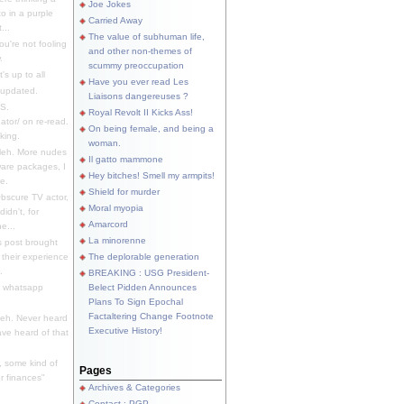
Joe Jokes
o in a purple
Carried Away
...
The value of subhuman life,
u're not fooling
and other non-themes of
.
scummy preoccupation
s up to all
Have you ever read Les
updated.
Liaisons dangereuses ?
S.
Royal Revolt II Kicks Ass!
dator/ on re-read.
On being female, and being a
king.
woman.
eh. More nudes
Il gatto mammone
ware packages, I
Hey bitches! Smell my armpits!
e.
Shield for murder
bscure TV actor,
Moral myopia
didn't, for
Amarcord
e...
La minorenne
s post brought
 their experience
The deplorable generation
.
BREAKING : USG President-
e whatsapp
Belect Pidden Announces
Plans To Sign Epochal
Factaltering Change Footnote
eh. Never heard
Executive History!
have heard of that
, some kind of
Pages
r finances"
Archives & Categories
Contact ; PGP