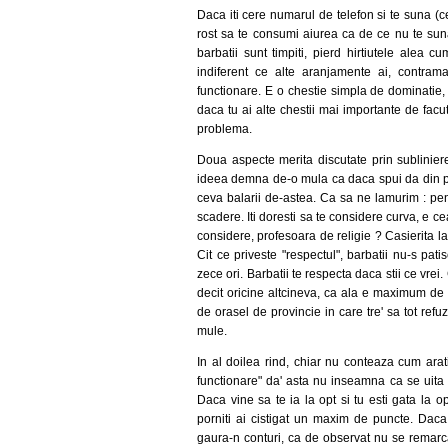
Daca iti cere numarul de telefon si te suna (c
rost sa te consumi aiurea ca de ce nu te suna
barbatii sunt timpiti, pierd hirtiutele alea cum 
indiferent ce alte aranjamente ai, contrama
functionare. E o chestie simpla de dominatie, 
daca tu ai alte chestii mai importante de facut
problema.
Doua aspecte merita discutate prin subliniere
ideea demna de-o mula ca daca spui da din pr
ceva balarii de-astea. Ca sa ne lamurim : pen
scadere. Iti doresti sa te considere curva, e c
considere, profesoara de religie ? Casierita l
Cit ce priveste "respectul", barbatii nu-s pati
zece ori. Barbatii te respecta daca stii ce vrei
decit oricine altcineva, ca ala e maximum de r
de orasel de provincie in care tre' sa tot refu
mule.
In al doilea rind, chiar nu conteaza cum ara
functionare" da' asta nu inseamna ca se uita c
Daca vine sa te ia la opt si tu esti gata la 
porniti ai cistigat un maxim de puncte. Daca 
gaura-n conturi, ca de observat nu se remarca