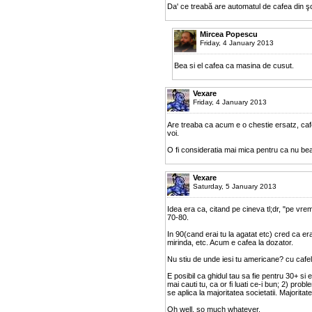
Da' ce treabă are automatul de cafea din ş
Mircea Popescu
Friday, 4 January 2013
Bea si el cafea ca masina de cusut.
Vexare
Friday, 4 January 2013
Are treaba ca acum e o chestie ersatz, cafe
voi.
O fi consideratia mai mica pentru ca nu be
Vexare
Saturday, 5 January 2013
Idea era ca, citand pe cineva tl;dr, "pe v
70-80.
In 90(cand erai tu la agatat etc) cred ca era
mirinda, etc. Acum e cafea la dozator.
Nu stiu de unde iesi tu americane? cu cafel
E posibil ca ghidul tau sa fie pentru 30+ si
mai cauti tu, ca or fi luati ce-i bun; 2) pro
se aplica la majoritatea societatii. Majorita
Oh well, so much whatever.