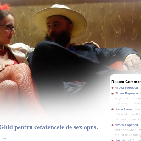
Recent Commen
Mircea Popescu
It
Mircea Popescu
We
ways tower defens
pathway and the o
Diana Coman
the
offline (it does tha
minutes of inactivit
Ghid pentru cetatencele de sex opus.
Mircea Popescu
A
met back when I wa
line I'd have totally
opescu
pletzalcoatl
You we