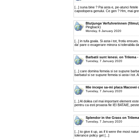
[...] suna bine ? Pai asta e, pe-atunci fetele
capodopera genului. Ce gen ? Hm, mai greu 
Blutjunge Verfuhrerinnen (filmul
Pingback)
Monday, 6 January 2020
[...] in tufa goala. Si asta-i tot, frotiu e
da' pare o exagerare minora si tolerabila d
Barbatii sunt lenesi. on Trilema
Tuesday, 7 January 2020
[...] care domina femeia si se supune barbat
barbatul si se supune femeia si asta-i tot. Al
Mie incepe sa-mi placa Macovei 
Tuesday, 7 January 2020
[...] Al doilea cel mai important element este
pentru ca esti proasta fie IEI BATAIE, peste
Splendor in the Grass on Trilem
Tuesday, 7 January 2020
[...] to give it up, as if it were the most na
tolerance policy get [...]