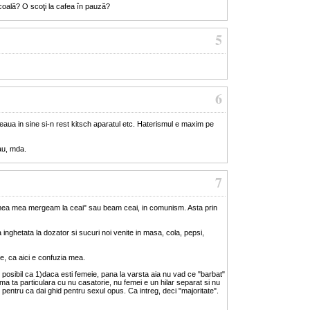
coală? O scoţi la cafea în pauză?
5
6
aua in sine si-n rest kitsch aparatul etc. Haterismul e maxim pe
au, mda.
7
remea mea mergeam la ceai" sau beam ceai, in comunism. Asta prin
 inghetata la dozator si sucuri noi venite in masa, cola, pepsi,
e, ca aici e confuzia mea.
 e posibil ca 1)daca esti femeie, pana la varsta aia nu vad ce "barbat"
blema ta particulara cu nu casatorie, nu femei e un hilar separat si nu
te pentru ca dai ghid pentru sexul opus. Ca intreg, deci "majoritate".