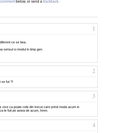
comment
below, or send a
trackback
.
1
ndiferent ce se bea.
ba sensul si modul in timp gen.
2
 se fut ?!
3
s zice ca poate cele din trecut care prind moda acum in
 ca le futi pe astea de acum, hmm.
4