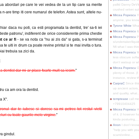
a abordari pe care le vei vedea de la un tip care sa merite
pallid Danny DeVit
crushed velvet suit
a n-are timp iti cere numarul de telefon. Astea sunt, altele nu-
Mircea Popescu
Yo
anyone, you know
Tyrone White
What'
iar daca nu poti, ca esti programata la dentist, tre' sa-ti iei
Mircea Popescu
&
indeste patronu', indiferent de orice considerente prima chestie
Mircea Popescu
P
t ce ar fi
- se va nota ca "nu ai zis da" si gata, s-a terminat
s/undertaker/liqui
e uiti in drum ca poate revine printul si te mai invita o tura.
Nfi what I was thin
iai trebuia sa zici da.
Mircea Popescu
M
less obscure soft
:
don't watsup or w/
Mircea Popescu
O
 dentist dar mi-ar place foarte mult sa iesim.
"
plenty of those. (I 
instance, review th
CarpraC
Since thi
up ancient actors,
ru ca am ora la dentist.
and quality, what..
a X".
temptease
call m
+79910404425
onul dar te iubesc si doresc sa-mi petrec tot restul vietii
Mircea Popescu
H
eluri cu toate gaurile mele virgine.
"
of it. (I however 
kinda posturing,...
Anon
I don't know
"help you with you
va gindul.
scam/online...