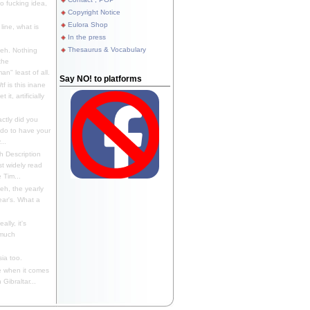
 fucking idea,
Copyright Notice
Eulora Shop
line, what is
In the press
Thesaurus & Vocabulary
eh. Nothing
the
n" least of all.
Say NO! to platforms
f is this inane
it, artificially
ctly did you
 do to have your
..
 Description
st widely read
 Tim...
h, the yearly
ear's. What a
ally, it's
 much
ia too.
 when it comes
Gibraltar...