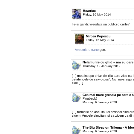
Beatrice
Friday, 16 May 2014
Te-ai gandit vreodata sa publici o carte?
Mircea Popescu
Friday, 16 May 2014
Am scris o carte
gen.
Nelamurire cu ghid – am eu oare 
Thursday, 19 January 2012
[...] mea incepe chiar din titlu care zice 
cetatencele de sex-o-pus“. Nici nu-s sigura
zice [...]
Cea mai mare gresala pe care o f
Pingback)
Monday, 6 January 2020
[...] formatie ce ascultau ei amindoi cind erau
zicem. Ambele simultan, si sa zicem ca din 
The Big Sleep on Trilema - A bl
Monday, 6 January 2020