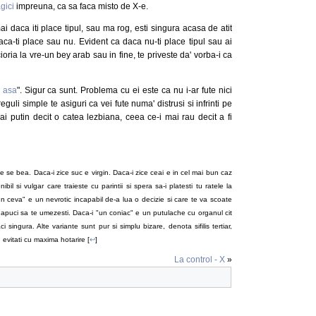
gici
impreuna, ca sa faca misto de X-e.
i daca iti place tipul, sau ma rog, esti singura acasa de atit
ca-ti place sau nu. Evident ca daca nu-ti place tipul sau ai
ecioria la vre-un bey arab sau in fine, te priveste da' vorba-i ca
a asa
". Sigur ca sunt. Problema cu ei este ca nu i-ar fute nici
eguli simple te asiguri ca vei fute numa' distrusi si infrinti pe
mai putin decit o catea lezbiana, ceea ce-i mai rau decit a fi
ce se bea. Daca-i zice suc e virgin. Daca-i zice ceai e in cel mai bun caz
il si vulgar care traieste cu parintii si spera sa-i platesti tu ratele la
n ceva" e un nevrotic incapabil de-a lua o decizie si care te va scoate
 apuci sa te umezesti. Daca-i "un coniac" e un putulache cu organul cit
 singura. Alte variante sunt pur si simplu bizare, denota sifilis tertiar,
, evitati cu maxima hotarire [
↩
]
La control - X
»