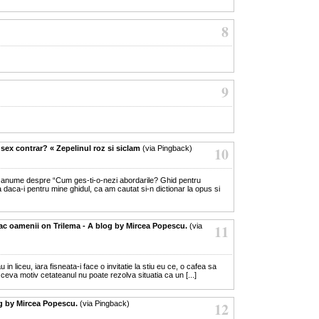
8
9
sex contrar? « Zepelinul roz si siclam
(via Pingback)
10
ca-i anume despre “Cum ges-ti-o-nezi abordarile? Ghid pentru
 daca-i pentru mine ghidul, ca am cautat si-n dictionar la opus si
ac oamenii on Trilema - A blog by Mircea Popescu.
(via
11
 in liceu, iara fisneata-i face o invitatie la stiu eu ce, o cafea sa
ceva motiv cetateanul nu poate rezolva situatia ca un [...]
og by Mircea Popescu.
(via Pingback)
12