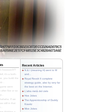
024776FFD3CBD21C872ECCD26AD078C5
BA0586E2E57CF68515E3C4828A673A6E
ts
Recent Articles
's baaaaack!!!
N & I (meaning H) went to M
ll, it's a both-
and...
e, you build the
Royal Revolt II complete
p...
strategy guide, also by very far
 game went
the best on the Internet.
t after five or so
L'altra metà del cielo
y...
Hoe Jokes
hahaha. If we
The Apprenticeship of Duddy
s still in that
Kravitz
...
Moe Jokes
re thinking a