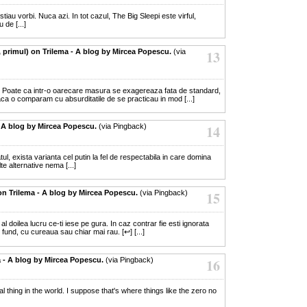
 stiau vorbi. Nuca azi. In tot cazul, The Big Sleepi este virful,
de [...]
, primul) on Trilema - A blog by Mircea Popescu.
(via
13
nsues. Poate ca intr-o oarecare masura se exagereaza fata de standard,
aca o comparam cu absurditatile de se practicau in mod [...]
 - A blog by Mircea Popescu.
(via Pingback)
14
ul, exista varianta cel putin la fel de respectabila in care domina
te alternative nema [...]
on Trilema - A blog by Mircea Popescu.
(via Pingback)
15
 al doilea lucru ce-ti iese pe gura. In caz contrar fie esti ignorata
 fund, cu cureaua sau chiar mai rau. [↩] [...]
a - A blog by Mircea Popescu.
(via Pingback)
16
tural thing in the world. I suppose that's where things like the zero no