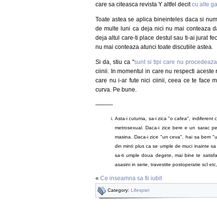
care sa citeasca revista Y altfel decit
cu alte ga
Toate astea se aplica bineinteles daca si numa
de multe luni ca deja nici nu mai conteaza da
deja altul care-ti place destul sau ti-ai jurat f
nu mai conteaza atunci toate discutiile astea.
Si da, stiu ca "
sunt si tipi care nu procedeaz
ciinii. In momentul in care nu respecti aceste r
care nu i-ar fute nici ciinii, ceea ce te face 
curva. Pe bune.
———
Asta-i cutuma, sa-i zica "o cafea", indiferent 
metrosexual. Daca-i zice bere e un sarac penib
masina. Daca-i zice "un ceva", hai sa bem "u
din minti plus ca se umple de muci inainte sa
sa-ti umple doua degete, mai bine te satisfaci
asasini in serie, travestite postoperatie scl etc
«
Ce inseamna sa fii iubit
Category:
Lifespiel