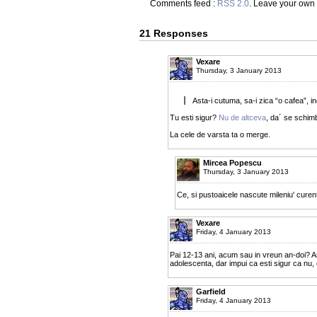
Comments feed :
RSS 2.0
. Leave your own
21 Responses
Vexare
Thursday, 3 January 2013
Asta-i cutuma, sa-i zica “o cafea”, i
Tu esti sigur?
Nu de altceva
, da´ se schim
La cele de varsta ta o merge.
Mircea Popescu
Thursday, 3 January 2013
Ce, si pustoaicele nascute mileniu' curent
Vexare
Friday, 4 January 2013
Pai 12-13 ani, acum sau in vreun an-doi? A
adolescenta, dar impui ca esti sigur ca nu,
Garfield
Friday, 4 January 2013