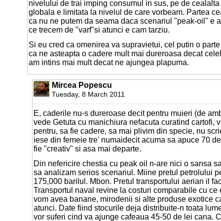
nivelului de trai imping consumul in sus, pe de cealalta
globala e limitata la nivelul de care vorbeam. Partea c
ca nu ne putem da seama daca scenariul "peak-oil" e 
ce trecem de "varf"si atunci e cam tarziu.
Si eu cred ca omenirea va supravietui, cel putin o parte
ca ne asteapta o cadere mult mai dureroasa decat celel
am intins mai mult decat ne ajungea plapuma.
Mircea Popescu
Tuesday, 8 March 2011
E, caderile nu-s dureroase decit pentru muieri (de amb
vede Getuta cu manichiura nefacuta curatind cartofi, va
pentru, sa fie cadere, sa mai plivim din specie, nu scrie
iese din femeie tre' numaidecit acuma sa apuce 70 de
fie "creativ" si asa mai departe.
Din nefericire chestia cu peak oil n-are nici o sansa sa
sa analizam serios scenariul. Miine pretul petrolului p
175,000 barilul. Mbon. Pretul transportului aerian il fac
Transportul naval revine la costuri comparabile cu ce 
vom avea banane, mirodenii si alte produse exotice c
atunci. Date fiind stocurile deja distribuite-n toata lum
vor suferi cind va ajunge cafeaua 45-50 de lei cana. Ca