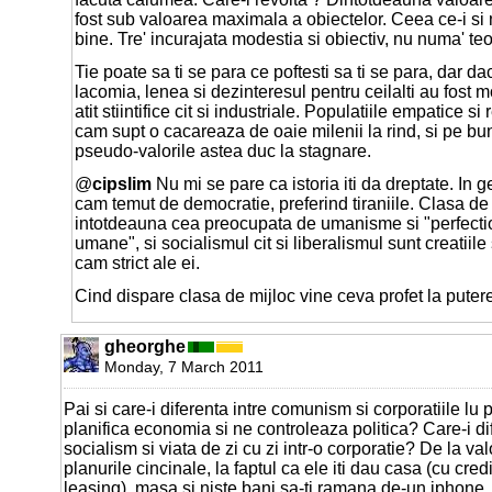
fost sub valoarea maximala a obiectelor. Ceea ce-i si n
bine. Tre' incurajata modestia si obiectiv, nu numa' teo
Tie poate sa ti se para ce poftesti sa ti se para, dar daca
lacomia, lenea si dezinteresul pentru ceilalti au fost m
atit stiintifice cit si industriale. Populatiile empatice 
cam supt o cacareaza de oaie milenii la rind, si pe bu
pseudo-valorile astea duc la stagnare.
@
cipslim
Nu mi se pare ca istoria iti da dreptate. In
cam temut de democratie, preferind tiraniile. Clasa de 
intotdeauna cea preocupata de umanisme si "perfecti
umane", si socialismul cit si liberalismul sunt creatiile 
cam strict ale ei.
Cind dispare clasa de mijloc vine ceva profet la puter
gheorghe
Monday, 7 March 2011
Pai si care-i diferenta intre comunism si corporatiile lu
planifica economia si ne controleaza politica? Care-i dif
socialism si viata de zi cu zi intr-o corporatie? De la va
planurile cincinale, la faptul ca ele iti dau casa (cu cred
leasing), masa si niste bani sa-ti ramana de-un iphone. 