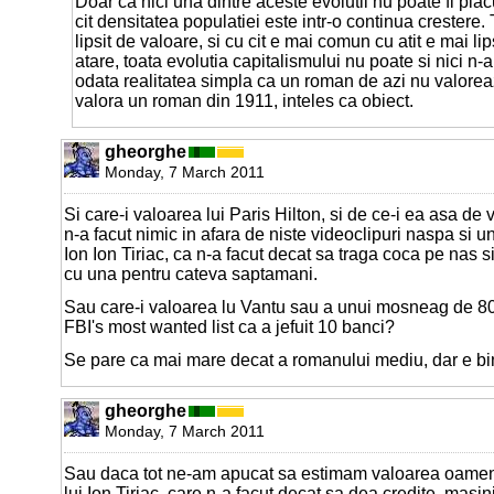
Doar ca nici una dintre aceste evolutii nu poate fi plac
cit densitatea populatiei este intr-o continua crestere.
lipsit de valoare, si cu cit e mai comun cu atit e mai li
atare, toata evolutia capitalismului nu poate si nici n-
odata realitatea simpla ca un roman de azi nu valoreaz
valora un roman din 1911, inteles ca obiect.
gheorghe
Monday, 7 March 2011
Si care-i valoarea lui Paris Hilton, si de ce-i ea asa d
n-a facut nimic in afara de niste videoclipuri naspa si u
Ion Ion Tiriac, ca n-a facut decat sa traga coca pe nas 
cu una pentru cateva saptamani.
Sau care-i valoarea lu Vantu sau a unui mosneag de 80
FBI's most wanted list ca a jefuit 10 banci?
Se pare ca mai mare decat a romanului mediu, dar e b
gheorghe
Monday, 7 March 2011
Sau daca tot ne-am apucat sa estimam valoarea oamenil
lui Ion Tiriac, care n-a facut decat sa dea credite, masini