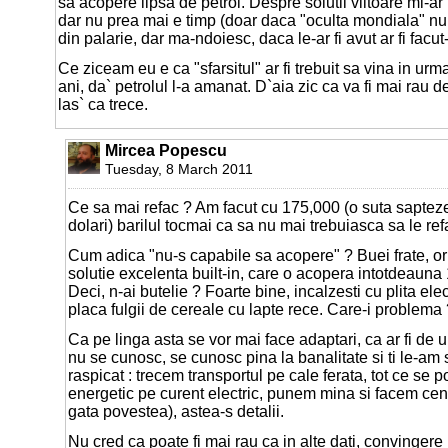
sa acopere lipsa de petrol. Despre solutii viitoare mi-a
dar nu prea mai e timp (doar daca "oculta mondiala" nu
din palarie, dar ma-ndoiesc, daca le-ar fi avut ar fi fac
Ce ziceam eu e ca "sfarsitul" ar fi trebuit sa vina in ur
ani, da` petrolul l-a amanat. D`aia zic ca va fi mai rau de
las` ca trece.
Mircea Popescu
Tuesday, 8 March 2011
Ce sa mai refac ? Am facut cu 175,000 (o suta saptezec
dolari) barilul tocmai ca sa nu mai trebuiasca sa le ref
Cum adica "nu-s capabile sa acopere" ? Buei frate, ori
solutie excelenta built-in, care o acopera intotdeauna 
Deci, n-ai butelie ? Foarte bine, incalzesti cu plita elec
placa fulgii de cereale cu lapte rece. Care-i problema
Ca pe linga asta se vor mai face adaptari, ca ar fi de 
nu se cunosc, se cunosc pina la banalitate si ti le-am s
raspicat : trecem transportul pe cale ferata, tot ce se
energetic pe curent electric, punem mina si facem cen
gata povestea), astea-s detalii.
Nu cred ca poate fi mai rau ca in alte dati, convingere