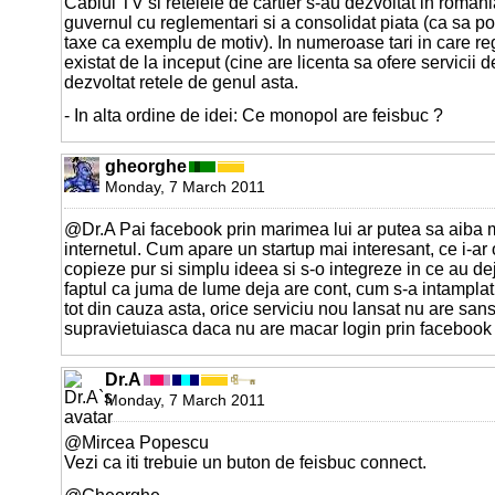
Cablul TV si retelele de cartier s-au dezvoltat in romani
guvernul cu reglementari si a consolidat piata (ca sa p
taxe ca exemplu de motiv). In numeroase tari in care r
existat de la inceput (cine are licenta sa ofere servicii d
dezvoltat retele de genul asta.
- In alta ordine de idei: Ce monopol are feisbuc ?
gheorghe
Monday, 7 March 2011
@Dr.A Pai facebook prin marimea lui ar putea sa aiba m
internetul. Cum apare un startup mai interesant, ce i-ar
copieze pur si simplu ideea si s-o integreze in ce au de
faptul ca juma de lume deja are cont, cum s-a intampla
tot din cauza asta, orice serviciu nou lansat nu are san
supravietuiasca daca nu are macar login prin facebook
Dr.A
Monday, 7 March 2011
@Mircea Popescu
Vezi ca iti trebuie un buton de feisbuc connect.