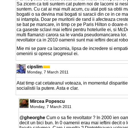
Sa zicem ca toti suntem cat putem noi de lacomi si nesi
suntem. Cu cat ai mai mult acum, cu atat poti sa obtii mai
bogatii o sa devina mai bogati si saracii din ce in ce ma
si intampla. Doar pe muritorii de rand ii afecteaza crest
se bat pe mancare, in timp ce pe Paris Hilton o doare-n
ca gaseste sclavi mai ieftini pentru hotelurile ei, si Mc
multi flamanzi carora sa le vanda pseudomancarea lor. 
revoltator ca in 2010 oamenii sunt mai ieftini decat roboti
Mie mi se pare ca lacomia, lipsa de incredere si empati
omenirii si opresc progresul ei.
cipslim
Monday, 7 March 2011
Atat timp cat cetateanul voteaza, in momentul disparitiei
socialistii la putere. Asta e clar.
Mircea Popescu
Monday, 7 March 2011
@
gheorghe
Cum o sa fie revoltator ? In 2000 ien oame
decit un bici bun. In 0 oamenii erau mai ieftini decit o
facuta calumea. Care-i revolta ? Dintotdeauna valoar