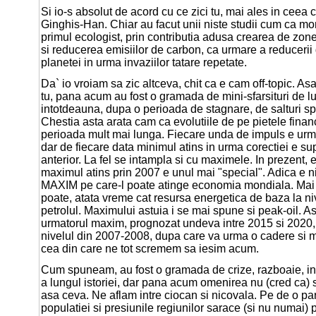
Si io-s absolut de acord cu ce zici tu, mai ales in ceea c
Ginghis-Han. Chiar au facut unii niste studii cum ca mo
primul ecologist, prin contributia adusa crearea de zon
si reducerea emisiilor de carbon, ca urmare a reducerii 
planetei in urma invaziilor tatare repetate.
Da` io vroiam sa zic altceva, chit ca e cam off-topic. As
tu, pana acum au fost o gramada de mini-sfarsituri de 
intotdeauna, dupa o perioada de stagnare, de salturi s
Chestia asta arata cam ca evolutiile de pe pietele finan
perioada mult mai lunga. Fiecare unda de impuls e urm
dar de fiecare data minimul atins in urma corectiei e su
anterior. La fel se intampla si cu maximele. In prezent, 
maximul atins prin 2007 e unul mai "special". Adica e n
MAXIM pe care-l poate atinge economia mondiala. Mai 
poate, atata vreme cat resursa energetica de baza la n
petrolul. Maximului astuia i se mai spune si peak-oil. A
urmatorul maxim, prognozat undeva intre 2015 si 2020, 
nivelul din 2007-2008, dupa care va urma o cadere si 
cea din care ne tot scremem sa iesim acum.
Cum spuneam, au fost o gramada de crize, razboaie, inv
a lungul istoriei, dar pana acum omenirea nu (cred ca) 
asa ceva. Ne aflam intre ciocan si nicovala. Pe de o pa
populatiei si presiunile regiunilor sarace (si nu numai) 