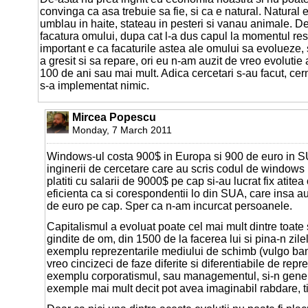
convinga ca asa trebuie sa fie, si ca e natural. Natural
umblau in haite, stateau in pesteri si vanau animale. De 
facatura omului, dupa cat l-a dus capul la momentul res
important e ca facaturile astea ale omului sa evolueze
a gresit si sa repare, ori eu n-am auzit de vreo evolutie
100 de ani sau mai mult. Adica cercetari s-au facut, cer
s-a implementat nimic.
Mircea Popescu
Monday, 7 March 2011
Windows-ul costa 900$ in Europa si 900 de euro in S
inginerii de cercetare care au scris codul de windows
platiti cu salarii de 9000$ pe cap si-au lucrat fix atitea
eficienta ca si corespondentii lo din SUA, care insa au 
de euro pe cap. Sper ca n-am incurcat persoanele.
Capitalismul a evoluat poate cel mai mult dintre toate 
gindite de om, din 1500 de la facerea lui si pina-n zil
exemplu reprezentarile mediului de schimb (vulgo bani
vreo cincizeci de faze diferite si diferentiabile de repr
exemplu corporatismul, sau managementul, si-n general
exemple mai mult decit pot avea imaginabil rabdare, t