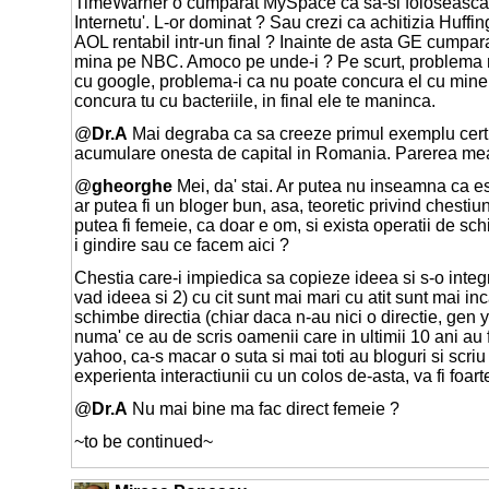
TimeWarner o cumparat MySpace ca sa-si foloseasca
Internetu'. L-or dominat ? Sau crezi ca achitizia Huffi
AOL rentabil intr-un final ? Inainte de asta GE cump
mina pe NBC. Amoco pe unde-i ? Pe scurt, problema 
cu google, problema-i ca nu poate concura el cu mine,
concura tu cu bacteriile, in final ele te maninca.
@
Dr.A
Mai degraba ca sa creeze primul exemplu cert 
acumulare onesta de capital in Romania. Parerea me
@
gheorghe
Mei, da' stai. Ar putea nu inseamna ca es
ar putea fi un bloger bun, asa, teoretic privind chesti
putea fi femeie, ca doar e om, si exista operatii de sc
i gindire sau ce facem aici ?
Chestia care-i impiedica sa copieze ideea si s-o integ
vad ideea si 2) cu cit sunt mai mari cu atit sunt mai inc
schimbe directia (chiar daca n-au nici o directie, gen 
numa' ce au de scris oamenii care in ultimii 10 ani au
yahoo, ca-s macar o suta si mai toti au bloguri si scri
experienta interactiunii cu un colos de-asta, va fi foarte
@
Dr.A
Nu mai bine ma fac direct femeie ?
~to be continued~