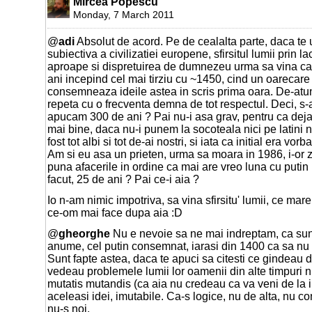
Mircea Popescu
Monday, 7 March 2011
@
adi
Absolut de acord. Pe de cealalta parte, daca te uit
subiectiva a civilizatiei europene, sfirsitul lumii prin 
aproape si dispretuirea de dumnezeu urma sa vina ca
ani incepind cel mai tirziu cu ~1450, cind un oarecare
consemneaza ideile astea in scris prima oara. De-atunc
repeta cu o frecventa demna de tot respectul. Deci, s-
apucam 300 de ani ? Pai nu-i asa grav, pentru ca dej
mai bine, daca nu-i punem la socoteala nici pe latini ni
fost tot albi si tot de-ai nostri, si iata ca initial era vo
Am si eu asa un prieten, urma sa moara in 1986, i-or zi
puna afacerile in ordine ca mai are vreo luna cu putin
facut, 25 de ani ? Pai ce-i aia ?
Io n-am nimic impotriva, sa vina sfirsitu' lumii, ce ma
ce-om mai face dupa aia :D
@
gheorghe
Nu e nevoie sa ne mai indreptam, ca sun
anume, cel putin consemnat, iarasi din 1400 ca sa nu 
Sunt fapte astea, daca te apuci sa citesti ce gindeau d
vedeau problemele lumii lor oamenii din alte timpuri n
mutatis mutandis (ca aia nu credeau ca va veni de la 
aceleasi idei, imutabile. Ca-s logice, nu de alta, nu co
nu-s noi.