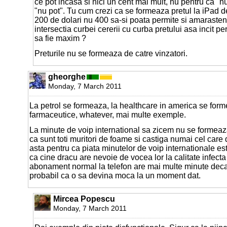
ce pot incasa si nici un cent mai mult, nu pentru ca "nu
"nu pot". Tu cum crezi ca se formeaza pretul la iPad d
200 de dolari nu 400 sa-si poata permite si amarasteni
intersectia curbei cererii cu curba pretului asa incit per
sa fie maxim ?
Preturile nu se formeaza de catre vinzatori.
gheorghe
Monday, 7 March 2011
La petrol se formeaza, la healthcare in america se form
farmaceutice, whatever, mai multe exemple.
La minute de voip international sa zicem nu se formeaz
ca sunt toti muritori de foame si castiga numai cel care 
asta pentru ca piata minutelor de voip internationale es
ca cine dracu are nevoie de vocea lor la calitate infect
abonament normal la telefon are mai multe minute decat 
probabil ca o sa devina moca la un moment dat.
Mircea Popescu
Monday, 7 March 2011