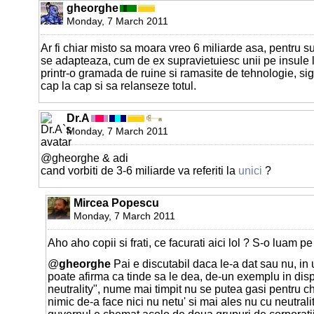
gheorghe
Monday, 7 March 2011
Ar fi chiar misto sa moara vreo 6 miliarde asa, pentru su
se adapteaza, cum de ex supravietuiesc unii pe insule lun
printr-o gramada de ruine si ramasite de tehnologie, si
cap la cap si sa relanseze totul.
Dr.A
Monday, 7 March 2011
@gheorghe & adi
cand vorbiti de 3-6 miliarde va referiti la
unici
?
Mircea Popescu
Monday, 7 March 2011
Aho aho copii si frati, ce facurati aici lol ? S-o luam pe
@
gheorghe
Pai e discutabil daca le-a dat sau nu, in
poate afirma ca tinde sa le dea, de-un exemplu in dis
neutrality", nume mai timpit nu se putea gasi pentru ch
nimic de-a face nici nu netu' si mai ales nu cu neutrali