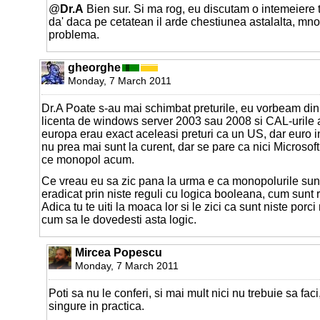
@
Dr.A
Bien sur. Si ma rog, eu discutam o intemeiere te
da' daca pe cetatean il arde chestiunea astalalta, mno
problema.
gheorghe
Monday, 7 March 2011
Dr.A Poate s-au mai schimbat preturile, eu vorbeam din 
licenta de windows server 2003 sau 2008 si CAL-urile a
europa erau exact aceleasi preturi ca un US, dar euro i
nu prea mai sunt la curent, dar se pare ca nici Microsoft
ce monopol acum.
Ce vreau eu sa zic pana la urma e ca monopolurile sun
eradicat prin niste reguli cu logica booleana, cum sunt 
Adica tu te uiti la moaca lor si le zici ca sunt niste porci 
cum sa le dovedesti asta logic.
Mircea Popescu
Monday, 7 March 2011
Poti sa nu le conferi, si mai mult nici nu trebuie sa fac
singure in practica.