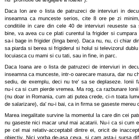
Daca Ion are o lista de patruzeci de interviuri in decu
inseamna ca munceste serios, cite 8 ore pe zi minim
conditiile in care din cele 40 de interviuri reuseste sa
bine, va avea cu ce plati curentul la frigider si cumpar
sa-i bage in frigider (linga bere). Daca nu, nu, ci chiar d
sa piarda si berea si frigiderul si holul si televizorul dubl
locuiasca cu mami si cu tati, sau in fine, in parc.
Daca Ioana are o lista de patruzeci de interviuri in dec
inseamna ca munceste, intr-o oarecare masura, dar nu chia
sediu, de exemplu, deci nu tre' sa se deplaseze. Ionii 
nu-i ca si cum pierde vremea. Ma rog, ca razbunare Ionii
(nu doar in Romania, cum ati putea crede, ci-n toata lumea
de salarizare), da' nu-i bai, ca in firma se gaseste mereu 
Marea inegalitate survine la momentul la care din cei pat
nu gaseste nici macar unul mai acatarii. Nu-i ca si cum e 
pe cel mai relativ-acceptabil dintre ei, oricit de inaccep
obiectiv. Nici vorba de-asa ceva, si cam asta-i sursa dif