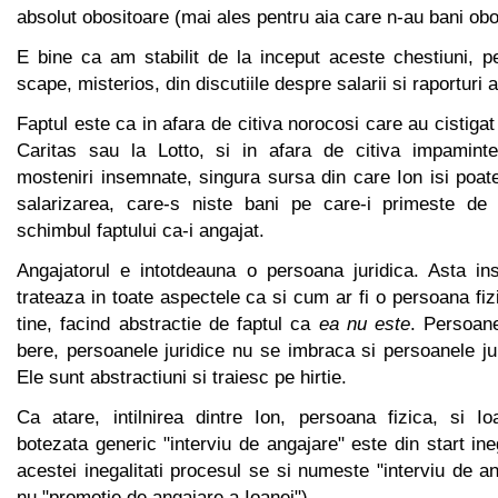
absolut obositoare (mai ales pentru aia care n-au bani obo
E bine ca am stabilit de la inceput aceste chestiuni, p
scape, misterios, din discutiile despre salarii si raporturi 
Faptul este ca in afara de citiva norocosi care au cistiga
Caritas sau la Lotto, si in afara de citiva impaminte
mosteniri insemnate, singura sursa din care Ion isi poat
salarizarea, care-s niste bani pe care-i primeste de 
schimbul faptului ca-i angajat.
Angajatorul e intotdeauna o persoana juridica. Asta i
trateaza in toate aspectele ca si cum ar fi o persoana fi
tine, facind abstractie de faptul ca
ea nu este
. Persoane
bere, persoanele juridice nu se imbraca si persoanele j
Ele sunt abstractiuni si traiesc pe hirtie.
Ca atare, intilnirea dintre Ion, persoana fizica, si Ioa
botezata generic "interviu de angajare" este din start in
acestei inegalitati procesul se si numeste "interviu de an
nu "promotie de angajare a Ioanei").