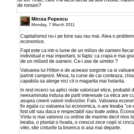
de romani?
Mircea Popescu
Monday, 7 March 2011
Capitalismul nu-i pe bine sau rau mai. Alea-s problem
economice.
Fapt este ca intr-o lume de un milion de oameni fieca
individual e mai important, si faptu' ca crapa e mai gra
de un miliard de oameni. Ce-i ase de uimitor ?
Valoarea lui Hilton e de aceeasi sorginte ca si valoar
parinti campioni. Mnoa, la curse de cai conteaza, chia
capabila sa alerge nici cit o magarita mai hotarita.
In rest incerci sa aplici niste valorizari etice, probabi
neexaminata indusa de parti interesate ca etica are
asupra creerii valorii indivizilor. Fals. Valoarea econo
fix egala cu valoarea lui economica, n-are treaba "ce-
fost util sau daca e respectabil sau toate astea. Econ
Vintu is mai valorosi cu ordine de marime decit mos Io
treaba, o plantat o livada, o crescut zece copii si cinc
vitei, stie cinturile la biserica si asa mai departe.