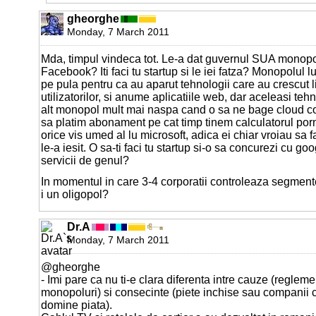
gheorghe
Monday, 7 March 2011
Mda, timpul vindeca tot. Le-a dat guvernul SUA monopol
Facebook? Iti faci tu startup si le iei fatza? Monopolul l
pe pula pentru ca au aparut tehnologii care au crescut l
utilizatorilor, si anume aplicatiile web, dar aceleasi teh
alt monopol mult mai naspa cand o sa ne bage cloud co
sa platim abonament pe cat timp tinem calculatorul porn
orice vis umed al lu microsoft, adica ei chiar vroiau sa 
le-a iesit. O sa-ti faci tu startup si-o sa concurezi cu go
servicii de genul?
In momentul in care 3-4 corporatii controleaza segmente
i un oligopol?
Dr.A
Monday, 7 March 2011
@gheorghe
- Imi pare ca nu ti-e clara diferenta intre cauze (reglem
monopoluri) si consecinte (piete inchise sau companii 
domine piata).