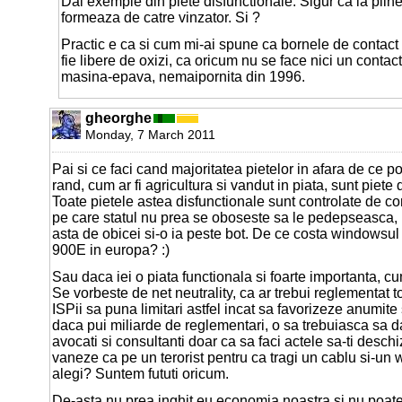
Dai exemple din piete disfunctionale. Sigur ca la pii
formeaza de catre vinzator. Si ?
Practic e ca si cum mi-ai spune ca bornele de contact 
fie libere de oxizi, ca oricum nu se face nici un contac
masina-epava, nemaipornita din 1996.
gheorghe
Monday, 7 March 2011
Pai si ce faci cand majoritatea pietelor in afara de ce p
rand, cum ar fi agricultura si vandut in piata, sunt piete
Toate pietele astea disfunctionale sunt controlate de cor
pe care statul nu prea se oboseste sa le pedepseasca, 
asta de obicei si-o ia peste bot. De ce costa windowsul
900E in europa? :)
Sau daca iei o piata functionala si foarte importanta, cum
Se vorbeste de net neutrality, ca ar trebui reglementat t
ISPii sa puna limitari astfel incat sa favorizeze anumite s
daca pui miliarde de reglementari, o sa trebuiasca sa d
avocati si consultanti doar ca sa faci actele sa-ti deschi
vaneze ca pe un terorist pentru ca tragi un cablu si-un 
alegi? Suntem fututi oricum.
De-asta nu prea inghit eu economia noastra si nu poat