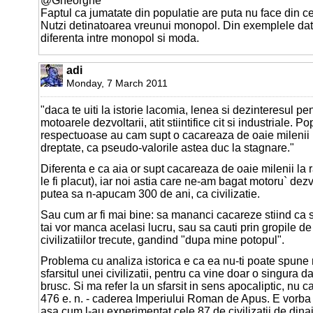
@Gheorghe
Faptul ca jumatate din populatie are puta nu face din 
Nutzi detinatoarea vreunui monopol. Din exemplele date
diferenta intre monopol si moda.
adi
Monday, 7 March 2011
"daca te uiti la istorie lacomia, lenea si dezinteresul pent
motoarele dezvoltarii, atit stiintifice cit si industriale. P
respectuoase au cam supt o cacareaza de oaie milenii l
dreptate, ca pseudo-valorile astea duc la stagnare."
Diferenta e ca aia or supt cacareaza de oaie milenii la r
le fi placut), iar noi astia care ne-am bagat motoru` dezvol
putea sa n-apucam 300 de ani, ca civilizatie.
Sau cum ar fi mai bine: sa mananci cacareze stiind ca s
tai vor manca acelasi lucru, sau sa cauti prin gropile de
civilizatiilor trecute, gandind "dupa mine potopul".
Problema cu analiza istorica e ca ea nu-ti poate spune
sfarsitul unei civilizatii, pentru ca vine doar o singura d
brusc. Si ma refer la un sfarsit in sens apocaliptic, nu 
476 e. n. - caderea Imperiului Roman de Apus. E vorba d
asa cum l-au experimentat cele 87 de civilizatii de dinai