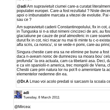
@
adi
Am supravietuit ciumei care-a curatat literalment
populatiei europei. Care-a fost rezultatul ? Niste decen
apoi o imbunatatire marcata a vitezei de evolutie. Pai
sau ce ?
Am supravietuit caderii Constantinopolului, fix in cot, 
in Tunguska si n-a stiut nimeni cincizeci de ani, au fost
glaciatiune pe cauze de praf atmosferic in care soarele
durut fix in cot, nici macar nu mai tii minte tu c-o exista
afla scris, ca norocu', si se vede-n pomi, care-au prins
Singura chestie care era sa ne elimine pe bune a fost
daca n-aveam noroc de dumnezeu sa moara bou' cela 
profunda" la ora actuala, cam ca tibetanii asa. Deci, d
e ca vin spaniolii-n america, trec mongolii de Viena, c
Chestii care prin natura lor nu pot fi o amenintare la a
elementelor nedemne din ea.
@
Dr.A
Lmao voi acolo predati si sarcasm la scoala c
adi
Tuesday, 8 March 2011
@Mircea: