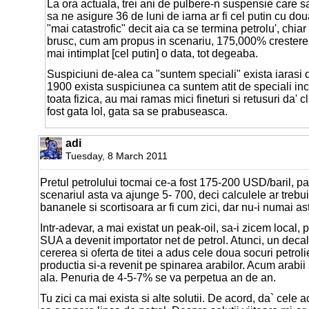
La ora actuala, trei ani de pulbere-n suspensie care s
sa ne asigure 36 de luni de iarna ar fi cel putin cu d
"mai catastrofic" decit aia ca se termina petrolu', chiar
brusc, cum am propus in scenariu, 175,000% crestere d
mai intimplat [cel putin] o data, tot degeaba.
Suspiciuni de-alea ca "suntem speciali" exista iarasi 
1900 exista suspiciunea ca suntem atit de speciali inc
toata fizica, au mai ramas mici fineturi si retusuri da' c
fost gata lol, gata sa se prabuseasca.
adi
Tuesday, 8 March 2011
Pretul petrolului tocmai ce-a fost 175-200 USD/baril, pa
scenariul asta va ajunge 5- 700, deci calculele ar trebu
bananele si scortisoara ar fi cum zici, dar nu-i numai as
Intr-adevar, a mai existat un peak-oil, sa-i zicem local, p
SUA a devenit importator net de petrol. Atunci, un decal
cererea si oferta de titei a adus cele doua socuri petrolie
productia si-a revenit pe spinarea arabilor. Acum arabii
ala. Penuria de 4-5-7% se va perpetua an de an.
Tu zici ca mai exista si alte solutii. De acord, da` cele 