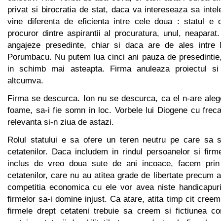
privat si birocratia de stat, daca va intereseaza sa inte
vine diferenta de eficienta intre cele doua : statul e 
procuror dintre aspirantii al procuratura, unul, neaparat.
angajeze presedinte, chiar si daca are de ales intre 
Porumbacu. Nu putem lua cinci ani pauza de presedintie,
in schimb mai asteapta. Firma anuleaza proiectul si
altcumva.
Firma se descurca. Ion nu se descurca, ca el n-are aleg
foame, sa-i fie somn in loc. Vorbele lui Diogene cu freca
relevanta si-n ziua de astazi.
Rolul statului e sa ofere un teren neutru pe care sa 
cetatenilor. Daca includem in rindul persoanelor si fir
inclus de vreo doua sute de ani incoace, facem prin
cetatenilor, care nu au atitea grade de libertate precum a
competitia economica cu ele vor avea niste handicapuri
firmelor sa-i domine injust. Ca atare, atita timp cit creem
firmele drept cetateni trebuie sa creem si fictiunea c