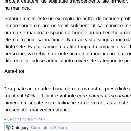
proteja cetatenii de abilitatile transcendente ale firmelor,
nu maninca.
Salariul minim este un exemplu de astfel de fictiune prote
in care orice om are un venit suficient cit sa manince in v
om nu se mai poate spune ca firmele au un beneficiu nec
ele nu trebuie sa manince. Nu-i aceasta singura metoda
dintre ele. Faptul ramine ca atita timp cit companiile vor
persoane, va trebui sa existe un cod al muncii care sa 
diferentelor induse artificial intre diversele categorii de p
Asta-i tot.
---------
* si poate ar fi o idee buna de reforma asta : presedinte 
a obtinut 50% + 1 dintre voturile
care puteau fi exprimate
nimeni nu scoate zece milioane si de voturi, asta este,
presedinte, mai vedem atunci.
«
Ce comemoram miine ?
Category:
Cocietate si Sultura