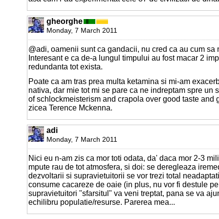
gheorghe
Monday, 7 March 2011
@adi, oamenii sunt ca gandacii, nu cred ca au cum sa m
Interesant e ca de-a lungul timpului au fost macar 2 imp
redundanta tot exista.
Poate ca am tras prea multa ketamina si mi-am exacer
nativa, dar mie tot mi se pare ca ne indreptam spre un 
of schlockmeisterism and crapola over good taste and
zicea Terence Mckenna.
adi
Monday, 7 March 2011
Nici eu n-am zis ca mor toti odata, da' daca mor 2-3 mili
mpute rau de tot atmosfera, si doi: se deregleaza ireme
dezvoltarii si supravietuitorii se vor trezi total neadaptat
consume cacareze de oaie (in plus, nu vor fi destule pen
supravietuitori "sfarsitul" va veni treptat, pana se va aj
echilibru populatie/resurse. Parerea mea...