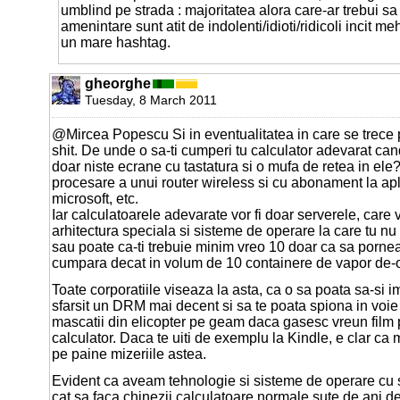
umblind pe strada : majoritatea alora care-ar trebui sa
amenintare sunt atit de indolenti/idioti/ridicoli incit me
un mare hashtag.
gheorghe
Tuesday, 8 March 2011
@Mircea Popescu Si in eventualitatea in care se trece
shit. De unde o sa-ti cumperi tu calculator adevarat ca
doar niste ecrane cu tastatura si o mufa de retea in el
procesare a unui router wireless si cu abonament la apli
microsoft, etc.
Iar calculatoarele adevarate vor fi doar serverele, care 
arhitectura speciala si sisteme de operare la care tu nu
sau poate ca-ti trebuie minim vreo 10 doar ca sa porneas
cumpara decat in volum de 10 containere de vapor de-
Toate corporatiile viseaza la asta, ca o sa poata sa-si 
sfarsit un DRM mai decent si sa te poata spiona in voie s
mascatii din elicopter pe geam daca gasesc vreun film pi
calculator. Daca te uiti de exemplu la Kindle, e clar c
pe paine mizeriile astea.
Evident ca aveam tehnologie si sisteme de operare cu s
cat sa faca chinezii calculatoare normale sute de ani d