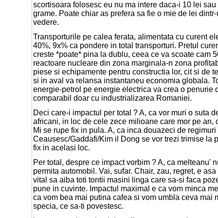
scortisoara folosesc eu nu ma intere daca-i 10 lei sau 
grame. Poate chiar as prefera sa fie o mie de lei dint
vedere.
Transporturile pe calea ferata, alimentata cu curent el
40%, 9x% ca pondere in total transporturi. Pretul curen
creste *poate* pina la dublu, ceea ce va scoate cam 5
reactoare nucleare din zona marginala-n zona profita
piese si echipamente pentru constructia lor, cit si de 
si in aval va relansa instantaneu economia globala. Tot
energie-petrol pe energie electrica va crea o penurie 
comparabil doar cu industrializarea Romaniei.
Deci care-i impactul per total ? A, ca vor muri o suta 
africani, in loc de cele zece milioane care mor pe an,
Mi se rupe fix in pula. A, ca inca douazeci de regimuri d
Ceausesc/Gaddafi/Kim il Dong se vor trezi trimise la 
fix in acelasi loc.
Per total, despre ce impact vorbim ? A, ca melteanu' n
permita automobil. Vai, sufar. Chair, zau, regret, e as
vital sa aiba toti tontii masini linga care sa-si faca po
pune in cuvinte. Impactul maximal e ca vom minca me
ca vom bea mai putina cafea si vom umbla ceva mai m
specia, ce sa-ti povestesc.