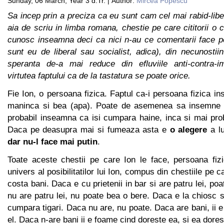
Sunday, 06 March, Year 3 d.Tr. | Author:
Mircea Popescu
Sa incep prin a preciza ca eu sunt cam cel mai rabid-liber
aia de scriu in limba romana, chestie pe care cititorii o 
cunosc inseamna deci ca nici n-au ce comentarii face p
sunt eu de liberal sau socialist, adica), din necunostii
speranta de-a mai reduce din efluviile anti-contra-i
virtutea faptului ca de la tastatura se poate orice.
Fie Ion, o persoana fizica. Faptul ca-i persoana fizica 
maninca si bea (apa). Poate de asemenea sa insemne c
probabil inseamna ca isi cumpara haine, inca si mai pro
Daca pe deasupra mai si fumeaza asta e
o alegere
a lu
dar nu-l face mai putin
.
Toate aceste chestii pe care Ion le face, persoana fizic
univers al posibilitatilor lui Ion, compus din chestiile pe c
costa bani. Daca e cu prietenii in bar si are patru lei, p
nu are patru lei, nu poate bea o bere. Daca e la chiosc s
cumpara tigari. Daca nu are, nu poate. Daca are bani, ii 
el. Daca n-are bani ii e foame cind doreste ea, si ea dores