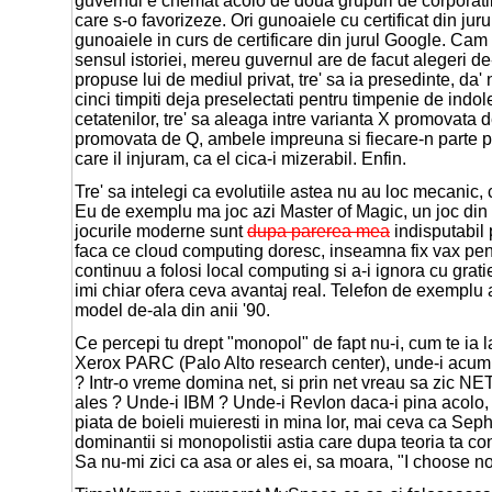
guvernul e chemat acolo de doua grupuri de corporati
care s-o favorizeze. Ori gunoaiele cu certificat din ju
gunoaiele in curs de certificare din jurul Google. Cam a
sensul istoriei, mereu guvernul are de facut alegeri de
propuse lui de mediul privat, tre' sa ia presedinte, da'
cinci timpiti deja preselectati pentru timpenie de indo
cetatenilor, tre' sa aleaga intre varianta X promovata d
promovata de Q, ambele impreuna si fiecare-n parte p
care il injuram, ca el cica-i mizerabil. Enfin.
Tre' sa intelegi ca evolutiile astea nu au loc mecanic, c
Eu de exemplu ma joc azi Master of Magic, un joc din
jocurile moderne sunt
dupa parerea mea
indisputabil 
faca ce cloud computing doresc, inseamna fix vax pe
continuu a folosi local computing si a-i ignora cu grati
imi chiar ofera ceva avantaj real. Telefon de exemplu
model de-ala din anii '90.
Ce percepi tu drept "monopol" de fapt nu-i, cum te ia la
Xerox PARC (Palo Alto research center), unde-i acum
? Intr-o vreme domina net, si prin net vreau sa zic NET
ales ? Unde-i IBM ? Unde-i Revlon daca-i pina acolo, 
piata de boieli muieresti in mina lor, mai ceva ca Seph
dominantii si monopolistii astia care dupa teoria ta c
Sa nu-mi zici ca asa or ales ei, sa moara, "I choose not 