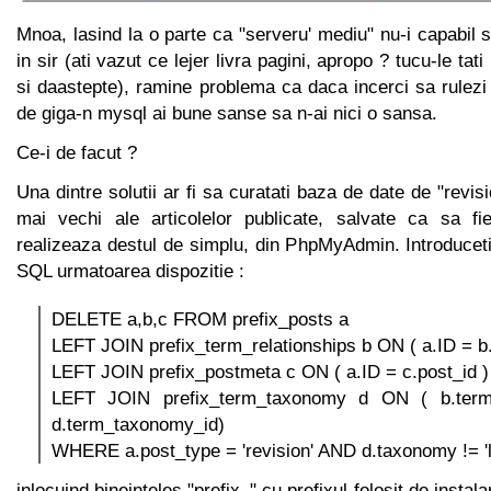
Mnoa, lasind la o parte ca "serveru' mediu" nu-i capabil
in sir (ati vazut ce lejer livra pagini, apropo ? tucu-le t
si daastepte), ramine problema ca daca incerci sa rulez
de giga-n mysql ai bune sanse sa n-ai nici o sansa.
Ce-i de facut ?
Una dintre solutii ar fi sa curatati baza de date de "revis
mai vechi ale articolelor publicate, salvate ca sa fi
realizeaza destul de simplu, din PhpMyAdmin. Introduceti 
SQL urmatoarea dispozitie :
DELETE a,b,c FROM prefix_posts a
LEFT JOIN prefix_term_relationships b ON ( a.ID = b.
LEFT JOIN prefix_postmeta c ON ( a.ID = c.post_id )
LEFT JOIN prefix_term_taxonomy d ON ( b.term
d.term_taxonomy_id)
WHERE a.post_type = 'revision' AND d.taxonomy != 'l
inlocuind bineinteles "prefix_" cu prefixul folosit de instal