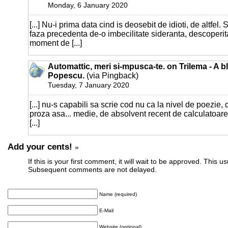
Monday, 6 January 2020
[...] Nu-i prima data cind is deosebit de idioti, de altfel
faza precedenta de-o imbecilitate sideranta, descoperita
moment de [...]
Automattic, meri si-mpusca-te. on Trilema - A b
Popescu.
(via Pingback)
Tuesday, 7 January 2020
[...] nu-s capabili sa scrie cod nu ca la nivel de poezie,
proza asa... medie, de absolvent recent de calculatoare
[...]
Add your cents!
»
If this is your first comment, it will wait to be approved. This u
Subsequent comments are not delayed.
Name (required)
E-Mail
Website (optional)