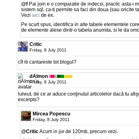
@
f
Pai join e o comparatie de indecsi, practic asta-i m
sistem sql, ca-ti permite sa faci din doua (sau oricite 
Vezi
aici
de ex.
Pe scurt spus, identifica in alte tabele elementele co
de elemente alese dintr-o tabela anumita, si le da omo
Critic
Friday, 8 July 2011
cît iti cantareste tot blogul?
dAImon
Friday, 8 July 2011
lulwut, de ce ar aduce conţinutul articolelor dacă tu afişe
excerpts?
Mircea Popescu
Friday, 8 July 2011
@
Critic
Acum in jur de 120mb, precum vezi.