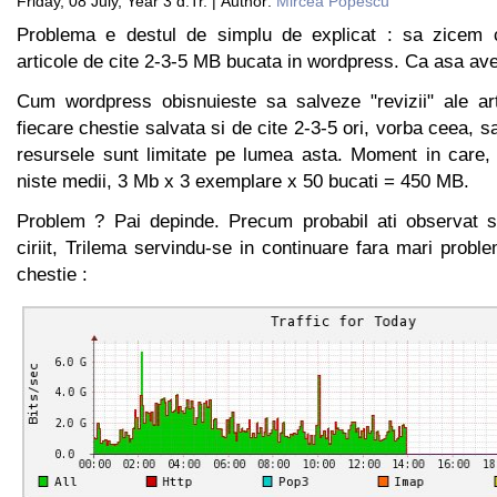
Friday, 08 July, Year 3 d.Tr. | Author:
Mircea Popescu
Problema e destul de simplu de explicat : sa zicem
articole de cite 2-3-5 MB bucata in wordpress. Ca asa av
Cum wordpress obisnuieste sa salveze "revizii" ale ar
fiecare chestie salvata si de cite 2-3-5 ori, vorba ceea, s
resursele sunt limitate pe lumea asta. Moment in care, 
niste medii, 3 Mb x 3 exemplare x 50 bucati = 450 MB.
Problem ? Pai depinde. Precum probabil ati observat s
ciriit, Trilema servindu-se in continuare fara mari prob
chestie :