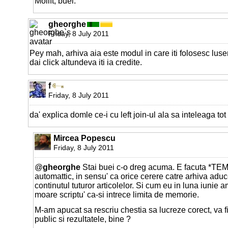
Molift, buei.
gheorghe
Friday, 8 July 2011
Pey mah, arhiva aia este modul in care iti folosesc luser
dai click altundeva iti ia credite.
f
Friday, 8 July 2011
da' explica domle ce-i cu left join-ul ala sa inteleaga tot
Mircea Popescu
Friday, 8 July 2011
@
gheorghe
Stai buei c-o dreg acuma. E facuta *TE
automattic, in sensu' ca orice cerere catre arhiva aduc
continutul tuturor articolelor. Si cum eu in luna iunie
moare scriptu' ca-si intrece limita de memorie.
M-am apucat sa rescriu chestia sa lucreze corect, va f
public si rezultatele, bine ?