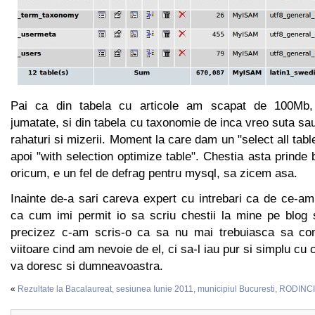
Pai ca din tabela cu articole am scapat de 100Mb, 
jumatate, si din tabela cu taxonomie de inca vreo suta sa
rahaturi si mizerii. Moment la care dam un "select all tab
apoi "with selection optimize table". Chestia asta prinde 
oricum, e un fel de defrag pentru mysql, sa zicem asa.
Inainte de-a sari careva expert cu intrebari ca de ce-am
ca cum imi permit io sa scriu chestii la mine pe blog 
precizez c-am scris-o ca sa nu mai trebuiasca sa co
viitoare cind am nevoie de el, ci sa-l iau pur si simplu c
va doresc si dumneavoastra.
«
Rezultate la Bacalaureat, sesiunea Iunie 2011, municipiul Bucuresti, RODIN