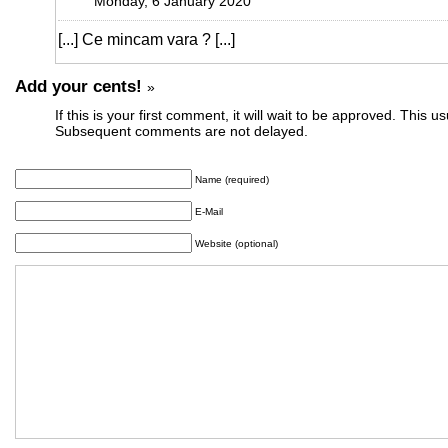
Monday, 6 January 2020
[...] Ce mincam vara ? [...]
Add your cents!
»
If this is your first comment, it will wait to be approved. This u
Subsequent comments are not delayed.
Name (required)
E-Mail
Website (optional)