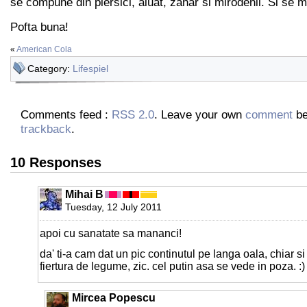
se compune din piersici, aluat, zahar si mirodenii. Si se m
Pofta buna!
«
American Cola
Category:
Lifespiel
Comments feed :
RSS 2.0
. Leave your own
comment
be
trackback
.
10 Responses
Mihai B
Tuesday, 12 July 2011
apoi cu sanatate sa mananci!
da' ti-a cam dat un pic continutul pe langa oala, chiar si l
fiertura de legume, zic. cel putin asa se vede in poza. :)
Mircea Popescu