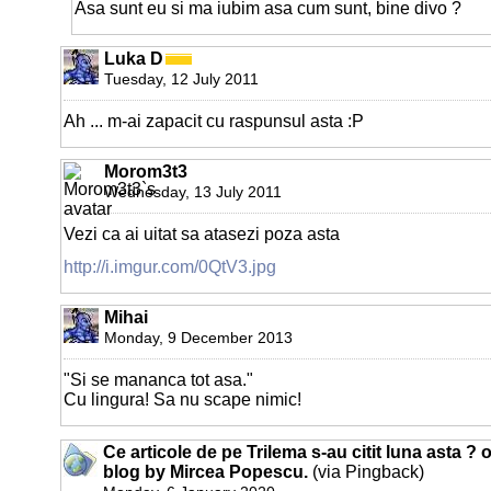
Asa sunt eu si ma iubim asa cum sunt, bine divo ?
Luka D
Tuesday, 12 July 2011
Ah ... m-ai zapacit cu raspunsul asta :P
Morom3t3
Wednesday, 13 July 2011
Vezi ca ai uitat sa atasezi poza asta
http://i.imgur.com/0QtV3.jpg
Mihai
Monday, 9 December 2013
"Si se mananca tot asa."
Cu lingura! Sa nu scape nimic!
Ce articole de pe Trilema s-au citit luna asta ? 
blog by Mircea Popescu.
(via Pingback)