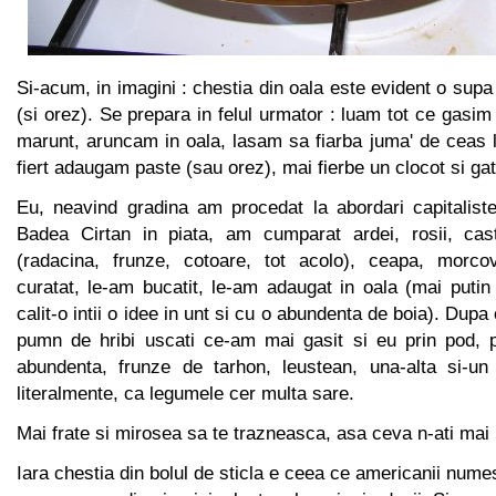
Si-acum, in imagini : chestia din oala este evident o supa
(si orez). Se prepara in felul urmator : luam tot ce gasim
marunt, aruncam in oala, lasam sa fiarba juma' de ceas la
fiert adaugam paste (sau orez), mai fierbe un clocot si gat
Eu, neavind gradina am procedat la abordari capitalis
Badea Cirtan in piata, am cumparat ardei, rosii, castra
(radacina, frunze, cotoare, tot acolo), ceapa, morcov
curatat, le-am bucatit, le-am adaugat in oala (mai puti
calit-o intii o idee in unt si cu o abundenta de boia). Du
pumn de hribi uscati ce-am mai gasit si eu prin pod, 
abundenta, frunze de tarhon, leustean, una-alta si-un
literalmente, ca legumele cer multa sare.
Mai frate si mirosea sa te trazneasca, asa ceva n-ati mai
Iara chestia din bolul de sticla e ceea ce americanii num