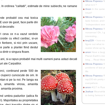
Mircea Popescu
No
what is it ?
In ordinea "calitatii", estimate de mine subiectiv, ne ramane
Anon
In the same 
Intuit?
Mircea Popescu
H
este probabil cea mai toxica
lasts forever, and 
E usor de gasit, face parte din
"independent woma
t decorativ.
Mircea Popescu
Wt
nonsense! Oh, I get 
vuri ceva ce n-a vazut verdele
interesting...
coside cu efect cardiac, si-un
lexy229
> how exa
 fierbere, si nici prin uscare,
figure out what to
 parte a plantei fiind destul
avatar show up by.
 dintr-o singura floare.
anon
Have a laugh
Planet Earth's mo
 ani, si-a rapus probabil mai multi oameni pana astazi decati
blog.... Read More
ri ale Carpatilor.
Mircea Popescu
He
problems of last y
rci, continand peste 500 de
life.
 ciuperci cunoscute de om. In
Mircea Popescu
Re
ntan si pe la noi. Pe langa ea
top100-ish pretty
everywhere.
s, amanita virosa, amanita
anon
#117 in Russ
i amanita proxima.
Joshue
Meanwhile
to being famous in 
and umbra padurilor (adica fix
i). Majoritatea au proprietatea
e, deci tranzitia dintre vis si