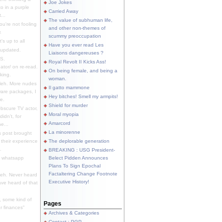
Joe Jokes
o in a purple
Carried Away
...
The value of subhuman life,
u're not fooling
and other non-themes of
.
scummy preoccupation
s up to all
Have you ever read Les
updated.
Liaisons dangereuses ?
S.
Royal Revolt II Kicks Ass!
dator/ on re-read.
On being female, and being a
king.
woman.
eh. More nudes
Il gatto mammone
ware packages, I
Hey bitches! Smell my armpits!
e.
Shield for murder
bscure TV actor,
Moral myopia
didn't, for
Amarcord
e...
La minorenne
s post brought
 their experience
The deplorable generation
.
BREAKING : USG President-
e whatsapp
Belect Pidden Announces
Plans To Sign Epochal
Factaltering Change Footnote
eh. Never heard
Executive History!
have heard of that
, some kind of
Pages
r finances"
Archives & Categories
Contact ; PGP