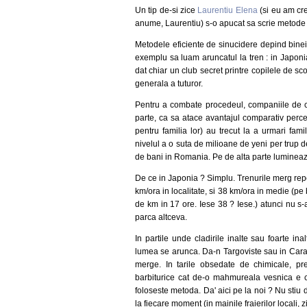
Un tip de-si zice
Laurentiu Elena
(si eu am crez
anume, Laurentiu) s-o apucat sa scrie metode d
Metodele eficiente de sinucidere depind bineint
exemplu sa luam aruncatul la tren : in Japonia
dat chiar un club secret printre copilele de sco
generala a tuturor.
Pentru a combate procedeul, companiile de cai
parte, ca sa atace avantajul comparativ perc
pentru familia lor) au trecut la a urmari famil
nivelul a o suta de milioane de yeni per trup
de bani in Romania. Pe de alta parte lumineaza 
De ce in Japonia ? Simplu. Trenurile merg rep
km/ora in localitate, si 38 km/ora in medie (pe
de km in 17 ore. Iese 38 ? Iese.) atunci nu s
parca altceva.
In partile unde cladirile inalte sau foarte ina
lumea se arunca. Da-n Targoviste sau in Carac
merge. In tarile obsedate de chimicale, p
barbiturice cat de-o mahmureala vesnica e c
foloseste metoda. Da' aici pe la noi ? Nu stiu
la fiecare moment (in mainile fraierilor locali, zi