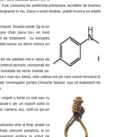
. A se consuma de preferinta primavara, recoltele de toamna
kilograme in viu. Daca n-aveti destule, puteti incerca sa slabiti
rmacie. Dozele peste 5g la un
care chiar daca nu-i un mod
el de tratament - cu exceptia
xista sanse sa strice cineva un
-60 de tablete) intr-o sitcla de
 continut alcoolic consumati de
i bunatate de venin inainte sa-
de ce-i mai rau, totusi, cele cateva ore pe care vrand-nevrand le
ul de convingator pentru chinurile Iadului, sau un tratament de
a.
: ungeti o funie cu ulei sau cu
tasati-o de un suport solid (o
in camera nu), suiti-va pe-un
salvarea vine la timp, poate ca
chele, precum paralizia, si un
aventuri erotice la azilul de