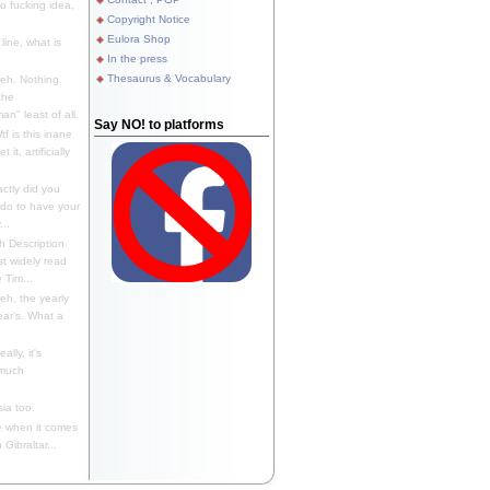
 fucking idea,
Copyright Notice
Eulora Shop
line, what is
In the press
Thesaurus & Vocabulary
eh. Nothing
the
n" least of all.
Say NO! to platforms
f is this inane
it, artificially
ctly did you
 do to have your
..
 Description
st widely read
 Tim...
h, the yearly
ear's. What a
ally, it's
 much
ia too.
 when it comes
Gibraltar...