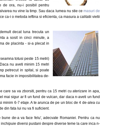
e de ora, nu-i posibil pentru
alvarea nu vine la timp. Sau daca lumea nu stie ce
masuri de
ce ca-i o metoda ieftina si eficienta, ca masura a calitatii vietii
emult decat luna trecuta un
ta a sosit in cinci minute, a
a de placinta - si-a plecat in
inseamna totusi peste 15 metri)
. Daca nu aveti minim 15 metri
p petrecut in spital, si poate
rima facie in imposibilitatea de-
e care sa va zborsiti, pentru ca 15 metri cu aterizare in apa,
i. Cel mai sigur ar fi un fund de vulcan, dar daca n-aveti un fund
 si minim 6-7 etaje. A te arunca de pe un bloc de 4 de-alea cu
din fata lui nu va fi suficient.
 bune de-a va face felu', adecvate Romaniei. Pentru ca nu
-si inchipuie diversi pustani despre diverse teme la care inca n-