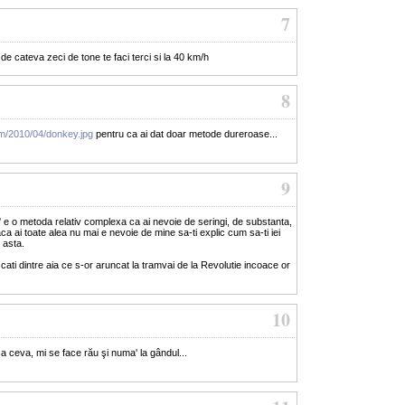
7
' de cateva zeci de tone te faci terci si la 40 km/h
8
om/2010/04/donkey.jpg
pentru ca ai dat doar metode dureroase...
9
' e o metoda relativ complexa ca ai nevoie de seringi, de substanta,
ca ai toate alea nu mai e nevoie de mine sa-ti explic cum sa-ti iei
' asta.
u cati dintre aia ce s-or aruncat la tramvai de la Revolutie incoace or
10
 ceva, mi se face rău şi numa' la gândul...