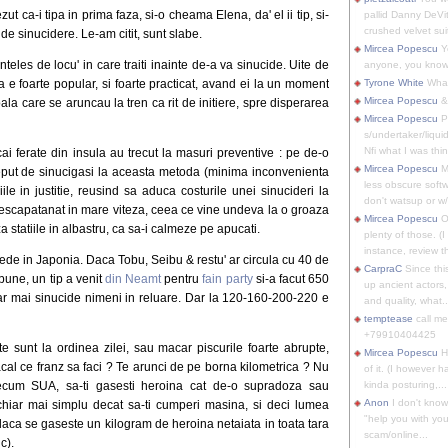
ut ca-i tipa in prima faza, si-o cheama Elena, da' el ii tip, si-
pallid Danny DeVit
crushed velvet suit
e sinucidere. Le-am citit, sunt slabe.
Mircea Popescu
Yo
eles de locu' in care traiti inainte de-a va sinucide. Uite de
anyone, you know
 e foarte popular, si foarte practicat, avand ei la un moment
Tyrone White
What'
Mircea Popescu
&
ala care se aruncau la tren ca rit de initiere, spre disperarea
Mircea Popescu
P
s/undertaker/liqui
Nfi what I was thin
 ferate din insula au trecut la masuri preventive : pe de-o
Mircea Popescu
M
eput de sinucigasi la aceasta metoda (minima inconvenienta
less obscure soft
iile in justitie, reusind sa aduca costurile unei sinucideri la
don't watsup or w/
 descapatanat in mare viteza, ceea ce vine undeva la o groaza
Mircea Popescu
O
statiile in albastru, ca sa-i calmeze pe apucati.
plenty of those. (I 
instance, review th
ede in Japonia. Daca Tobu, Seibu & restu' ar circula cu 40 de
CarpraC
Since thi
 bune, un tip a venit
din Neamt
pentru
fain party
si-a facut 650
up ancient actors,
-ar mai sinucide nimeni in reluare. Dar la 120-160-200-220 e
and quality, what..
temptease
call m
+79910404425
lte sunt la ordinea zilei, sau macar piscurile foarte abrupte,
Mircea Popescu
H
al ce franz sa faci ? Te arunci de pe borna kilometrica ? Nu
of it. (I however 
recum SUA, sa-ti gasesti heroina cat de-o supradoza sau
kinda posturing,...
Anon
I don't know
hiar mai simplu decat sa-ti cumperi masina, si deci lumea
"help you with you
 daca se gaseste un kilogram de heroina netaiata in toata tara
scam/online...
c).