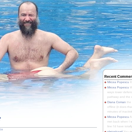
Recent Commen
Mircea Popescu
It
Mircea Popescu
We
ways tower defens
pathway and the o
Diana Coman
the
offline (it does tha
minutes of inactivit
?
Mircea Popescu
A
met back when I wa
line I'd have totally
cu
pletzalcoatl
You we