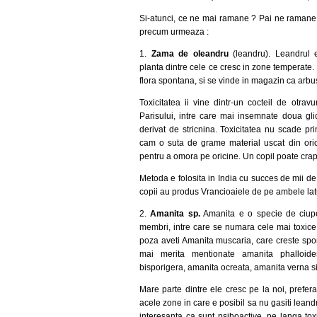
Si-atunci, ce ne mai ramane ? Pai ne ramane. 
precum urmeaza :
1.
Zama de oleandru
(leandru). Leandrul 
planta dintre cele ce cresc in zone temperate. 
flora spontana, si se vinde in magazin ca arbus
Toxicitatea ii vine dintr-un cocteil de otra
Parisului, intre care mai insemnate doua gli
derivat de stricnina. Toxicitatea nu scade prin
cam o suta de grame material uscat din orice
pentru a omora pe oricine. Un copil poate crapa
Metoda e folosita in India cu succes de mii de
copii au produs Vrancioaiele de pe ambele latu
2.
Amanita sp.
Amanita e o specie de ciupe
membri, intre care se numara cele mai toxice
poza aveti Amanita muscaria, care creste spo
mai merita mentionate amanita phalloide
bisporigera, amanita ocreata, amanita verna s
Mare parte dintre ele cresc pe la noi, prefer
acele zone in care e posibil sa nu gasiti leandr
interesanta ca sunt psihoactive, pe langa toxic