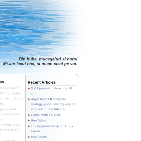
Din bube, mucegaiuri si noroi
Mi-am facut bici, si m-am cicat pe voi.
ts
Recent Articles
's baaaaack!!!
N & I (meaning H) went to M
ll, it's a both-
and...
e, you build the
Royal Revolt II complete
p...
strategy guide, also by very far
 game went
the best on the Internet.
t after five or so
L'altra metà del cielo
y...
Hoe Jokes
hahaha. If we
The Apprenticeship of Duddy
s still in that
Kravitz
...
Moe Jokes
re thinking a