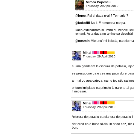
Mircea Popescu
Thursday, 29 April 2010
@
Ionut
Pai si daca n-ai ? Te mariti ?
@
kokofifi
Nu-i. E o metoda naspa.
Daca esti barbata si umblii cu venele, iei 
romanii. Asta daca nu te tine sa deschizi
@
cosmin
Mie unu' mi-i ciuda, ca stiu ma
Mihai
Thursday, 29 April 2010
eu ma gandeam la cianura de potasiu, injec
se presupune ca e cea mai putin dureroas
ar mai cu apa cateva, ca nu toti stiu sa inoat
oricum imi place ca primele la care te-ai ga
fi necesar.
Mihai
Thursday, 29 April 2010
*clorura de potasiu ca cianura de potasiu i
dar cred ca e buna si aia. in orice caz, din 
bun.