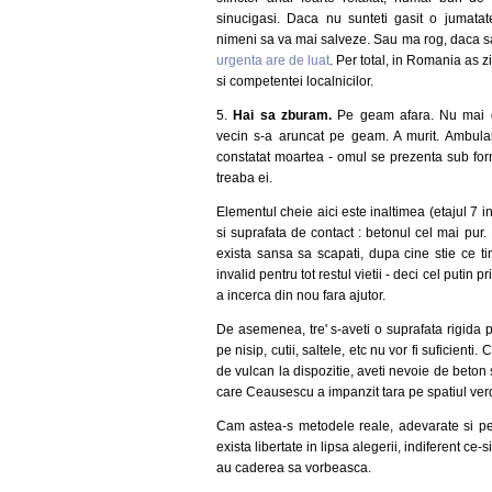
sinucigasi. Daca nu sunteti gasit o jumatat
nimeni sa va mai salveze. Sau ma rog, daca s
urgenta are de luat
. Per total, in Romania as zi
si competentei localnicilor.
5.
Hai sa zburam.
Pe geam afara. Nu mai d
vecin s-a aruncat pe geam. A murit. Ambulan
constatat moartea - omul se prezenta sub form
treaba ei.
Elementul cheie aici este inaltimea (etajul 7 
si suprafata de contact : betonul cel mai pur
exista sansa sa scapati, dupa cine stie ce tim
invalid pentru tot restul vietii - deci cel putin p
a incerca din nou fara ajutor.
De asemenea, tre' s-aveti o suprafata rigida p
pe nisip, cutii, saltele, etc nu vor fi suficient
de vulcan la dispozitie, aveti nevoie de beton
care Ceausescu a impanzit tara pe spatiul verde 
Cam astea-s metodele reale, adevarate si pe
exista libertate in lipsa alegerii, indiferent ce
au caderea sa vorbeasca.