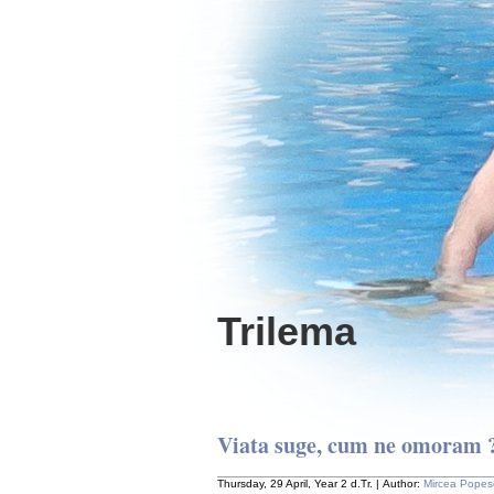
Trilema
Viata suge, cum ne omoram 
Thursday, 29 April, Year 2 d.Tr. | Author:
Mircea Popes