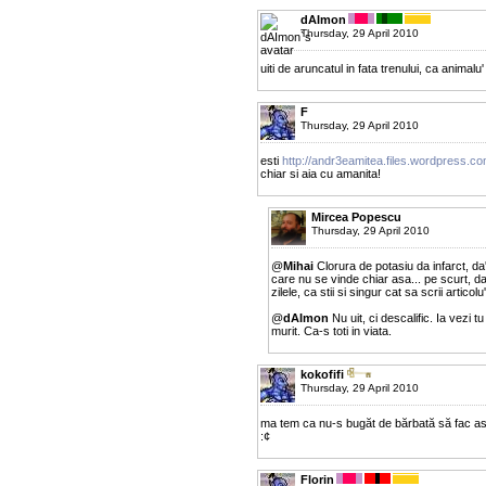
dAImon
Thursday, 29 April 2010
uiti de aruncatul in fata trenului, ca animalu
F
Thursday, 29 April 2010
esti
http://andr3eamitea.files.wordpress.c
chiar si aia cu amanita!
Mircea Popescu
Thursday, 29 April 2010
@
Mihai
Clorura de potasiu da infarct, da
care nu se vinde chiar asa... pe scurt, da
zilele, ca stii si singur cat sa scrii articolu
@
dAImon
Nu uit, ci descalific. Ia vezi t
murit. Ca-s toti in viata.
kokofifi
Thursday, 29 April 2010
ma tem ca nu-s bugăt de bărbată să fac asa
:¢
Florin