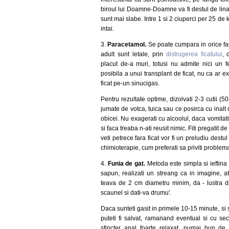
biroul lui Doamne-Doamne va fi destul de lina
sunt mai slabe. Intre 1 si 2 ciuperci per 25 de 
intai.
3.
Paracetamol.
Se poate cumpara in orice fa
adult sunt letale, prin
distrugerea ficatului
, 
placut de-a muri, totusi nu admite nici un f
posibila a unui transplant de ficat, nu ca ar e
ficat pe-un sinucigas.
Pentru rezultate optime, dizolvati 2-3 cutii (50
jumate de votca, tuica sau ce posirca cu inalt
obicei. Nu exagerati cu alcoolul, daca vomitat
si faca treaba n-ati reusit nimic. Fiti pregatit 
veti petrece fara ficat vor fi un preludiu dest
chimioterapie, cum preferati sa priviti problem
4.
Funia de gat.
Metoda este simpla si ieftina 
sapun, realizati un streang ca in imagine, a
teava de 2 cm diametru minim, da - lustra d
scaunel si dati-va drumu'.
Daca sunteti gasit in primele 10-15 minute, si 
puteti fi salvat, ramanand eventual si cu se
sfincter anal foarte relaxat, numai bun de 