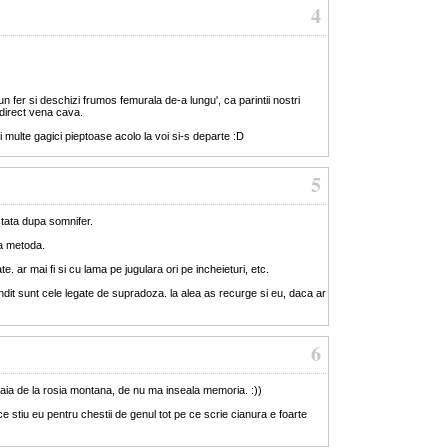
4
un fer si deschizi frumos femurala de-a lungu', ca parintii nostri
 direct vena cava.
i multe gagici pieptoase acolo la voi si-s departe :D
5
tata dupa somnifer.
a metoda.
e. ar mai fi si cu lama pe jugulara ori pe incheieturi, etc.
ndit sunt cele legate de supradoza. la alea as recurge si eu, daca ar
6
i aia de la rosia montana, de nu ma inseala memoria. :))
ce stiu eu pentru chestii de genul tot pe ce scrie cianura e foarte