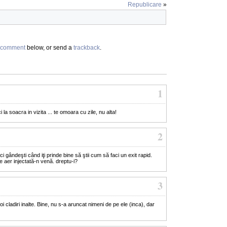
Republicare
»
comment
below, or send a
trackback
.
1
 la soacra in vizita ... te omoara cu zile, nu alta!
2
i gândeşti când iţi prinde bine să ştii cum să faci un exit rapid.
de aer injectată-n venă. dreptu-i?
3
 cladiri inalte. Bine, nu s-a aruncat nimeni de pe ele (inca), dar