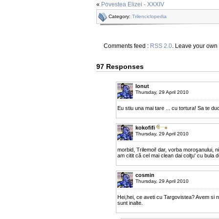
«
Povestea Elizei - XXXIV
Category:
Trilenciclopedia
Comments feed :
RSS 2.0
. Leave your own
97 Responses
Ionut
Thursday, 29 April 2010
Eu stiu una mai tare ... cu tortura! Sa te duci
kokofifi
Thursday, 29 April 2010
morbid, Trilemoi! dar, vorba moroşanului, nic
am citit că cel mai clean dai colţu' cu bula 
cosmin
Thursday, 29 April 2010
Hei,hei, ce aveti cu Targovistea? Avem si noi
sunt inalte.