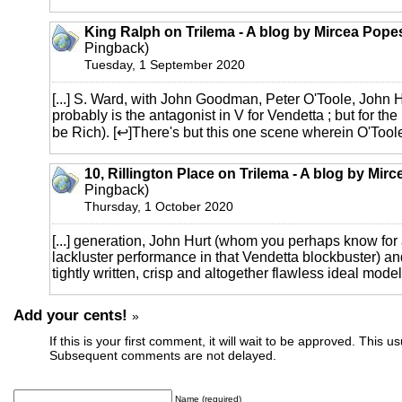
King Ralph on Trilema - A blog by Mircea Pope
Pingback)
Tuesday, 1 September 2020
[...] S. Ward, with John Goodman, Peter O'Toole, John H
probably is the antagonist in V for Vendetta ; but for th
be Rich). [↩]There's but this one scene wherein O'Toole 
10, Rillington Place on Trilema - A blog by Mir
Pingback)
Thursday, 1 October 2020
[...] generation, John Hurt (whom you perhaps know for
lackluster performance in that Vendetta blockbuster) a
tightly written, crisp and altogether flawless ideal models 
Add your cents!
»
If this is your first comment, it will wait to be approved. This u
Subsequent comments are not delayed.
Name (required)