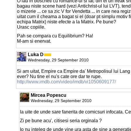
O iau in boscheti cu romance-ul si fac din el un freak 
bagau niste scene hard (vezi Antichrist-ul lui LVT), tendin
o mizerie ... ce sa zic V for Vendetta ... in care nea regi
uitat cum il cheama a bagat si el (doar pt simplu motiv fi
echipa Matrix) niste efecte a la Matrix. Pe bune?
Urasc copiile.
Pah se compara cu Equilibrium? Ha!
M-am si enervat.
Luka D
Wednesday, 29 September 2010
Si am uitat, Empire ca Empire da' Metropolisul lui Lang
ever? Nu tine el nu's cate ore dar te rupe.
http://www.imdb.com/video/imdb/vi1050609177/
Mircea Popescu
Wednesday, 29 September 2010
Ia uite de unde sare fanerita de comicsuri infocata. Ce
Zi pe bune acu', citisesi seria orginala ?
Io nu inteleg de unde vine ura asta de sine a generatie