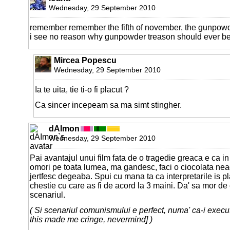
Wednesday, 29 September 2010
remember remember the fifth of november, the gunpowd
i see no reason why gunpowder treason should ever be 
Mircea Popescu
Wednesday, 29 September 2010
Ia te uita, tie ti-o fi placut ?
Ca sincer incepeam sa ma simt stingher.
dAImon
Wednesday, 29 September 2010
Pai avantajul unui film fata de o tragedie greaca e ca in
omori pe toata lumea, ma gandesc, faci o ciocolata neag
jertfesc degeaba. Spui cu mana ta ca interpretarile is p
chestie cu care as fi de acord la 3 maini. Da' sa mor de 
scenariul.
( Si scenariul comunismului e perfect, numa' ca-i execut
this made me cringe, nevermind] )