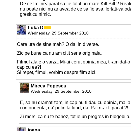
De ce tre' neaparat sa fie totul un mare Kill Bill ? Reali
nu poate nici nu ar avea de ce sa fie asa. Iertati-va oda
gresit cu nimic.
Luka D
Wednesday, 29 September 2010
Care ura de sine mah? O dai in diverse.
Zic pe bune ca nu am citit seria originala.
Filmul ala e o varza. Mi-ai cerut opinia mea, ti-am dat-o
cap cu ea?!
Si repet, filmul, vorbim despre film aici.
Mircea Popescu
Wednesday, 29 September 2010
E, sa nu dramatizam, in cap nu-ti dau cu opinia, mai a
contondenta, da' putin la fund, da. Pai n-ar fi pacat ?!
Zi mersi ca nu te banez, tot ie un progres in blogobila.
ioana