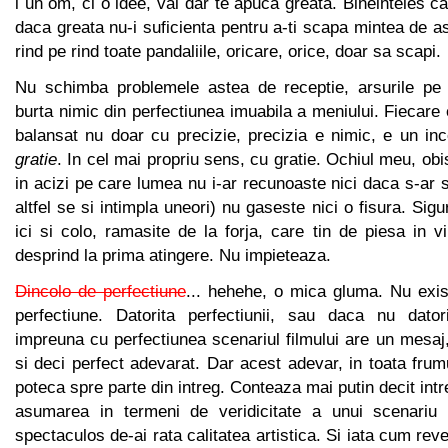
i un om, ci o idee, vai dar te apuca greata. Bineinteles c
daca greata nu-i suficienta pentru a-ti scapa mintea de as
rind pe rind toate pandaliile, oricare, orice, doar sa scapi.
Nu schimba problemele astea de receptie, arsurile pe 
burta nimic din perfectiunea imuabila a meniului. Fiecare 
balansat nu doar cu precizie, precizia e nimic, e un inc
gratie
. In cel mai propriu sens, cu gratie. Ochiul meu, obi
in acizi pe care lumea nu i-ar recunoaste nici daca s-ar 
altfel se si intimpla uneori) nu gaseste nici o fisura. Sig
ici si colo, ramasite de la forja, care tin de piesa in vi
desprind la prima atingere. Nu impieteaza.
Dincolo de perfectiune
... hehehe, o mica gluma. Nu exis
perfectiune. Datorita perfectiunii, sau daca nu dator
impreuna cu perfectiunea scenariul filmului are un mesaj, 
si deci perfect adevarat. Dar acest adevar, in toata frum
poteca spre parte din intreg. Conteaza mai putin decit intr
asumarea in termeni de veridicitate a unui scenari
spectaculos de-ai rata calitatea artistica. Si iata cum rev