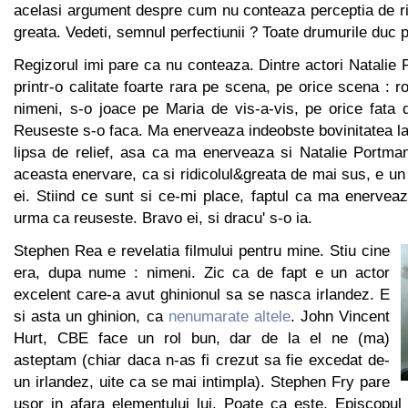
acelasi argument despre cum nu conteaza perceptia de ri
greata. Vedeti, semnul perfectiunii ? Toate drumurile duc p
Regizorul imi pare ca nu conteaza. Dintre actori Natali
printr-o calitate foarte rara pe scena, pe orice scena : r
nimeni, s-o joace pe Maria de vis-a-vis, pe orice fata 
Reuseste s-o faca. Ma enerveaza indeobste bovinitatea la 
lipsa de relief, asa ca ma enerveaza si Natalie Portman
aceasta enervare, ca si ridicolul&greata de mai sus, e u
ei. Stiind ce sunt si ce-mi place, faptul ca ma enervea
urma ca reuseste. Bravo ei, si dracu' s-o ia.
Stephen Rea e revelatia filmului pentru mine. Stiu cine
era, dupa nume : nimeni. Zic ca de fapt e un actor
excelent care-a avut ghinionul sa se nasca irlandez. E
si asta un ghinion, ca
nenumarate altele
. John Vincent
Hurt, CBE face un rol bun, dar de la el ne (ma)
asteptam (chiar daca n-as fi crezut sa fie excedat de-
un irlandez, uite ca se mai intimpla). Stephen Fry pare
usor in afara elementului lui. Poate ca este. Episcopul 