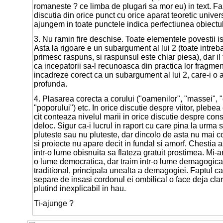
romaneste ? ce limba de plugari sa mor eu) in text. Fa
discutia din orice punct cu orice aparat teoretic univ
ajungem in toate punctele indica perfectiunea obiectul
3. Nu ramin fire deschise. Toate elementele povestii i
Asta la rigoare e un subargument al lui 2 (toate intreba
primesc raspuns, si raspunsul este chiar piesa), dar il
ca incepatorii sa-l recunoasca din practica lor fragmenta
incadreze corect ca un subargument al lui 2, care-i o
profunda.
4. Plasarea corecta a corului ("oamenilor", "massei", "
"poporului") etc. In orice discutie despre viitor, plebea
cit conteaza nivelul marii in orice discutie despre cons
deloc. Sigur ca-i lucrul in raport cu care pina la urma s
pluteste sau nu pluteste, dar dincolo de asta nu mai c
si proiecte nu apare decit in fundal si amorf. Chestia a
intr-o lume obisnuita sa flateza gratuit prostimea. Mi-ar
o lume democratica, dar traim intr-o lume demagogica, s
traditional, principala unealta a demagogiei. Faptul c
separe de insasi cordonul ei ombilical o face deja clar 
plutind inexplicabil in hau.
Ti-ajunge ?