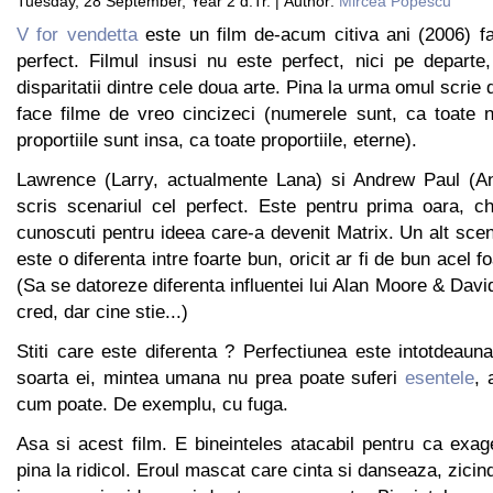
Tuesday, 28 September, Year 2 d.Tr. | Author:
Mircea Popescu
V for vendetta
este un film de-acum citiva ani (2006) f
perfect. Filmul insusi nu este perfect, nici pe depart
disparitatii dintre cele doua arte. Pina la urma omul scrie d
face filme de vreo cincizeci (numerele sunt, ca toate n
proportiile sunt insa, ca toate proportiile, eterne).
Lawrence (Larry, actualmente Lana) si Andrew Paul (
scris scenariul cel perfect. Este pentru prima oara, c
cunoscuti pentru ideea care-a devenit Matrix. Un alt scen
este o diferenta intre foarte bun, oricit ar fi de bun acel f
(Sa se datoreze diferenta influentei lui Alan Moore & Davi
cred, dar cine stie...)
Stiti care este diferenta ? Perfectiunea este intotdeauna
soarta ei, mintea umana nu prea poate suferi
esentele
, 
cum poate. De exemplu, cu fuga.
Asa si acest film. E bineinteles atacabil pentru ca exa
pina la ridicol. Eroul mascat care cinta si danseaza, zici