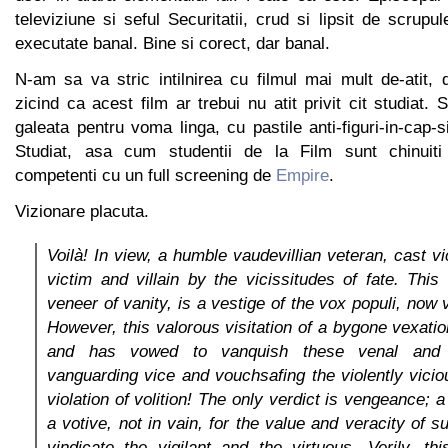
televiziune si seful Securitatii, crud si lipsit de scrupu
executate banal. Bine si corect, dar banal.
N-am sa va stric intilnirea cu filmul mai mult de-atit,
zicind ca acest film ar trebui nu atit privit cit studiat. 
galeata pentru voma linga, cu pastile anti-figuri-in-cap-si
Studiat, asa cum studentii de la Film sunt chinuiti
competenti cu un full screening de
Empire
.
Vizionare placuta.
Voilà! In view, a humble vaudevillian veteran, cast v
victim and villain by the vicissitudes of fate. Thi
veneer of vanity, is a vestige of the vox populi, now
However, this valorous visitation of a bygone vexatio
and has vowed to vanquish these venal and v
vanguarding vice and vouchsafing the violently vici
violation of volition! The only verdict is vengeance; 
a votive, not in vain, for the value and veracity of 
vindicate the vigilant and the virtuous. Verily, th