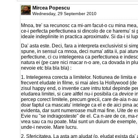
Mircea Popescu
Wednesday, 29 September 2010
Mnoa, tre' sa recunosc ca mi-am facut-o cu mina mea, 
ce-i perfecta perfectiunea si dincolo de ce haremu' si
ideale indeplinite in practica aproximativ. Si da-i si lup
Da' asta este. Deci, fara a interpreta exclusivist si sim
spune, in sensul ca mnoa, deci numa' atita ii, pai atunc
perfectiune, ci cu intelegerea ca perfectiunea e indescr
natura ei (pe care nici macar n-o are, ca dovada in pl
nevoie etc bla bla bla) :
1. Intelegerea corecta a limitelor. Notiunea de limita e
frecvent eludate in filme, si mai ales la Hollywood (de
zisul happy end, o inventie care intru totul depinde pe
eludarea limitei, si care altfel nu-i posibila ca
device
i
percep corect limitele, precum grecii, care de-aia n-a
doar faptul ca mascatu' intelege ca el e de aici pina aco
evidenta, dar sunt numeroase mult mai fine. Uite de e
Evie nu "se indragosteste" de el. Ca n-are de ce, ma-
vrea sau ca nu poate. Mai sunt un duium de exemple, 
unde-i nevoie. Mare lucru.
2. Sfericitatea. La asta am aludat (o, eludat exista da' 