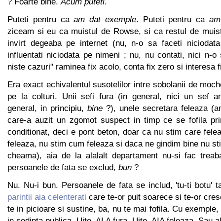
? Foarte bine.
Acum puteti
.
Puteti pentru ca
am dat exemple
. Puteti pentru ca
am
ziceam si eu ca muistul de Rowse, si ca restul de muist
invirt degeaba pe internet (nu, n-o sa faceti niciodat
influentati niciodata pe nimeni ; nu, nu contati, nici n-o
niste cazuri" raminea fix acolo, conta fix zero si interesa 
Era exact echivalentul susotelilor intre sobolanii de moche
pe la colturi. Unii sefi fura (in general, nici un sef 
general, in principiu,
bine
?), unele secretara feleaza (a
care-a auzit un zgomot suspect in timp ce se fofila pri
conditionat, deci e pont beton, doar ca nu stim care fele
feleaza, nu stim cum feleaza si daca ne gindim bine nu st
cheama), aia de la alalalt departament nu-si fac treab
persoanele de fata se exclud,
bun
?
Nu. Nu-i bun. Persoanele de fata se includ, 'tu-ti botu' 
parintii aia celenterati
care te-or puit soarece si te-or cres
te in picioare si sustine, ba, nu te mai fofila. Cu exemple,
in sedinta publica. Uite, ALA fura. Uite, AIA feleaza. Sau alt