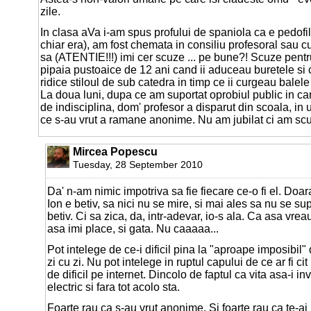
zile.
In clasa aVa i-am spus profului de spaniola ca e pedofil 
chiar era), am fost chemata in consiliu profesoral sau
sa (ATENTIE!!!) imi cer scuze ... pe bune?! Scuze pent
pipaia pustoaice de 12 ani cand ii aduceau buretele si 
ridice stiloul de sub catedra in timp ce ii curgeau balel
La doua luni, dupa ce am suportat oprobiul public in car
de indisciplina, dom' profesor a disparut din scoala, in
ce s-au vrut a ramane anonime. Nu am jubilat ci am scu
Mircea Popescu
Tuesday, 28 September 2010
Da' n-am nimic impotriva sa fie fiecare ce-o fi el. Doar
Ion e betiv, sa nici nu se mire, si mai ales sa nu se su
betiv. Ci sa zica, da, intr-adevar, io-s ala. Ca asa vre
asa imi place, si gata. Nu caaaaa...
Pot intelege de ce-i dificil pina la "aproape imposibil" 
zi cu zi. Nu pot intelege in ruptul capului de ce ar fi c
de dificil pe internet. Dincolo de faptul ca vita asa-i in
electric si fara tot acolo sta.
Foarte rau ca s-au vrut anonime. Si foarte rau ca te-ai