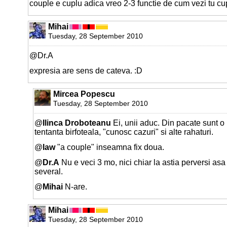
couple e cuplu adica vreo 2-3 functie de cum vezi tu cu
Mihai
Tuesday, 28 September 2010
@Dr.A
expresia are sens de cateva. :D
Mircea Popescu
Tuesday, 28 September 2010
@
Ilinca Droboteanu
Ei, unii aduc. Din pacate sunt o 
tentanta birfoteala, "cunosc cazuri" si alte rahaturi.
@
law
"a couple" inseamna fix doua.
@
Dr.A
Nu e veci 3 mo, nici chiar la astia perversi asa
several.
@
Mihai
N-are.
Mihai
Tuesday, 28 September 2010