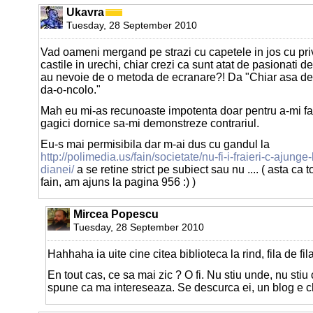
Ukavra
Tuesday, 28 September 2010
Vad oameni mergand pe strazi cu capetele in jos cu priv
castile in urechi, chiar crezi ca sunt atat de pasionati 
au nevoie de o metoda de ecranare?! Da "Chiar asa de 
da-o-ncolo."
Mah eu mi-as recunoaste impotenta doar pentru a-mi f
gagici dornice sa-mi demonstreze contrariul.
Eu-s mai permisibila dar m-ai dus cu gandul la
http://polimedia.us/fain/societate/nu-fi-i-fraieri-c-ajunge
dianei/
a se retine strict pe subiect sau nu .... ( asta ca t
fain, am ajuns la pagina 956 :) )
Mircea Popescu
Tuesday, 28 September 2010
Hahhaha ia uite cine citea biblioteca la rind, fila de fil
En tout cas, ce sa mai zic ? O fi. Nu stiu unde, nu stiu 
spune ca ma intereseaza. Se descurca ei, un blog e ch