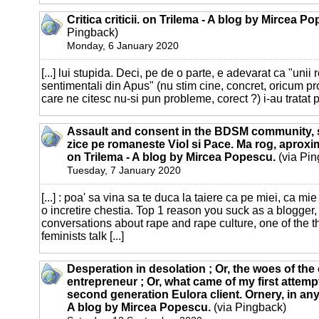
Critica criticii. on Trilema - A blog by Mircea P
Pingback)
Monday, 6 January 2020
[...] lui stupida. Deci, pe de o parte, e adevarat ca "unii 
sentimentali din Apus" (nu stim cine, concret, oricum pr
care ne citesc nu-si pun probleme, corect ?) i-au tratat pe
Assault and consent in the BDSM community, 
zice pe romaneste Viol si Pace. Ma rog, aproxi
on Trilema - A blog by Mircea Popescu.
(via Pin
Tuesday, 7 January 2020
[...] : poa' sa vina sa te duca la taiere ca pe miei, ca m
o incretire chestia. Top 1 reason you suck as a blogger, 
conversations about rape and rape culture, one of the t
feminists talk [...]
Desperation in desolation ; Or, the woes of th
entrepreneur ; Or, what came of my first attemp
second generation Eulora client. Ornery, in any
A blog by Mircea Popescu.
(via Pingback)