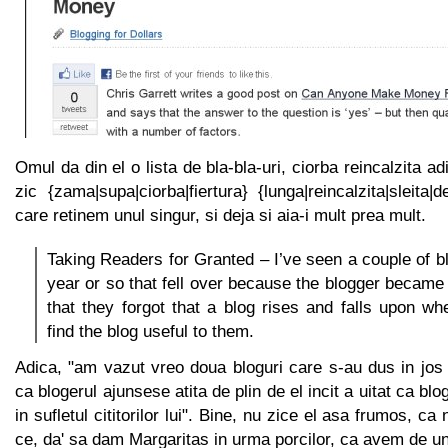
Omul da din el o lista de bla-bla-uri, ciorba reincalzita 
zic {zama|supa|ciorba|fiertura} {lunga|reincalzita|sleita|
care retinem unul singur, si deja si aia-i mult prea mult.
Taking Readers for Granted – I’ve seen a couple of bl
year or so that fell over because the blogger became 
that they forgot that a blog rises and falls upon whe
find the blog useful to them.
Adica, "am vazut vreo doua bloguri care s-au dus in jos 
ca blogerul ajunsese atita de plin de el incit a uitat ca blo
in sufletul cititorilor lui". Bine, nu zice el asa frumos, ca
ce, da' sa dam Margaritas in urma porcilor, ca avem de u