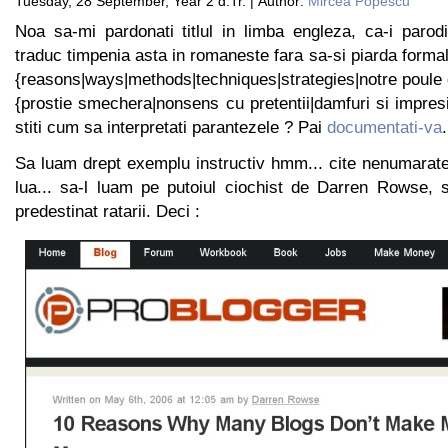
Tuesday, 28 September, Year 2 d.Tr. | Author:
Mircea Popescu
Noa sa-mi pardonati titlul in limba engleza, ca-i paro
traduc timpenia asta in romaneste fara sa-si piarda formal
{reasons|ways|methods|techniques|strategies|notre poule 
{prostie smechera|nonsens cu pretentii|damfuri si impresii
stiti cum sa interpretati parantezele ? Pai
documentati-va
.
Sa luam drept exemplu instructiv hmm... cite nenumara
lua... sa-l luam pe putoiul ciochist de Darren Rowse,
predestinat ratarii. Deci :