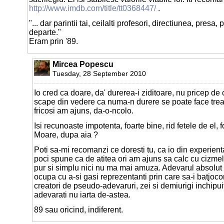
http://www.imdb.com/title/tt0368447/
.
"... dar parintii tai, ceilalti profesori, directiunea, presa, 
departe."
Eram prin '89.
Mircea Popescu
Tuesday, 28 September 2010
Io cred ca doare, da' durerea-i ziditoare, nu pricep de
scape din vedere ca numa-n durere se poate face tre
fricosi am ajuns, da-o-ncolo.
Isi recunoaste impotenta, foarte bine, rid fetele de el, f
Moare, dupa aia ?
Poti sa-mi recomanzi ce doresti tu, ca io din experient
poci spune ca de atitea ori am ajuns sa calc cu cizmel
pur si simplu nici nu ma mai amuza. Adevarul absolut 
ocupa cu a-si gasi reprezentanti prin care sa-i batjoc
creatori de pseudo-adevaruri, zei si demiurigi inchipuiti
adevarati nu iarta de-astea.
89 sau oricind, indiferent.