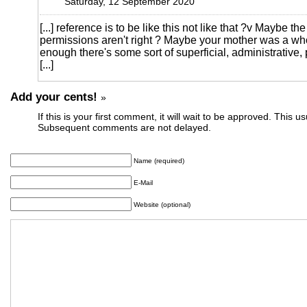
Saturday, 12 September 2020
[...] reference is to be like this not like that ?v Maybe the
permissions aren't right ? Maybe your mother was a wh
enough there's some sort of superficial, administrative,
[...]
Add your cents!
»
If this is your first comment, it will wait to be approved. This u
Subsequent comments are not delayed.
Name (required)
E-Mail
Website (optional)