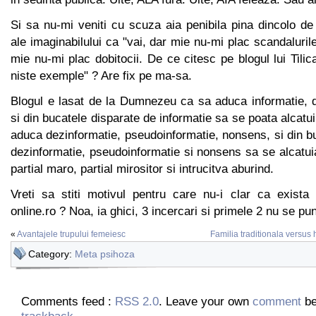
Si sa nu-mi veniti cu scuza aia penibila pina dincolo de 
ale imaginabilului ca "vai, dar mie nu-mi plac scandaluril
mie nu-mi plac dobitocii. De ce citesc pe blogul lui Tilic
niste exemple" ? Are fix pe ma-sa.
Blogul e lasat de la Dumnezeu ca sa aduca informatie, d
si din bucatele disparate de informatie sa se poata alcatu
aduca dezinformatie, pseudoinformatie, nonsens, si din b
dezinformatie, pseudoinformatie si nonsens sa se alcatu
partial maro, partial mirositor si intrucitva aburind.
Vreti sa stiti motivul pentru care nu-i clar ca exista 
online.ro ? Noa, ia ghici, 3 incercari si primele 2 nu se pun
«
Avantajele trupului femeiesc
Familia traditionala versus
Category:
Meta psihoza
Comments feed :
RSS 2.0
. Leave your own
comment
be
trackback
.