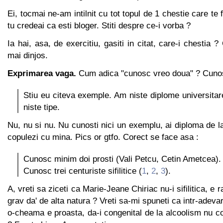
Ei, tocmai ne-am intilnit cu tot topul de 1 chestie care t
tu credeai ca esti bloger. Stiti despre ce-i vorba ?
Ia hai, asa, de exercitiu, gasiti in citat, care-i chestia
mai dinjos.
Exprimarea vaga.
Cum adica "cunosc vreo doua" ? Cunost
Stiu eu citeva exemple. Am niste diplome universita
niste tipe.
Nu, nu si nu. Nu cunosti nici un exemplu, ai diploma de la
copulezi cu mina. Pics or gtfo. Corect se face asa :
Cunosc minim doi prosti (Vali Petcu, Cetin Ametcea).
Cunosc trei centuriste sifilitice (
1
,
2
,
3
).
A, vreti sa ziceti ca Marie-Jeane Chiriac nu-i sifilitica, e r
grav da' de alta natura ? Vreti sa-mi spuneti ca intr-adev
o-cheama e proasta, da-i congenital de la alcoolism nu con