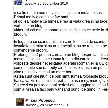
Tuesday, 28 September 2010
o sa fiu eu din nou elevul silitor si cu manuta pe sus:
Primul motiv e ca nu se fac bani
al doilea motiv e ca lumea e rea si viata grea si nu face
vorbeste un bloger
ultimul si cel mai important e ca se discuta ce scrie in z
bloguri.
In legatura cu scandalul... aia care le e frica de scanda
instalatie ori mint si nu au principii si nu se respecta pe
convingerile proprii.
Prefer (sincer) pe unu care are un blog despre faptul c
mason si se scuipa cu toata lumea din cauza asta deca
vorbeste despre necesitatea aderarii Romaniei la UE c
comentariile sau da reply cu " hm, este si asta un punc
vine unu si-i zice ca-i un mare bou.
Astea sunt chestiuni de bun simt, lumea foloseste blog
hai ca va zic eu cum sta treaba, nu asa mey, muie guver
Sa crezi ca poti face bani seriosi din blogging in limb
cum ai vrea sa faci bani vanzand pungi de gunoi in Fere
Mircea Popescu
Tuesday, 28 September 2010