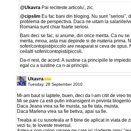
@
Ukavra
Pai reciteste articolu', zic.
@
cipslim
Eu fac bani din bloging. Nu sunt "seriosi", d
problema de perspectiva. Daca ne uitam la salariile/ve
Romania sunt chiar foarte seriosi.
Bani deci se fac, si anume, din orice merita. Ca nu se 
merita, mnoa, asta mai depinde si de materia prima. N
sofer/contopist/piccolo are neaparat si ceva de spus. 
ceilalti soferi/contopisti/piccoli.
Da-n rest, de acord. A sustine ca principiile te impiedi
egal cu a sustine ca n-ai principii.
Ukavra
Tuesday, 28 September 2010
Mi-am baut si laptele, buen, deci da l-am citit de vreo tre
Mi se pare ca esti putin intransigent in privinta blogerilo
Daca Jeana vrea sa fie muista, sa fie tata, muista.
Daca Marlena vrea sa fie betiva, apai sa fie.
Treaba ai cu susoteala ar fi bine de aplicat in viata de z
vezi tu, te loveste reversul.
Astea-s non-valori umane pe care isi cladeste omu' "evo