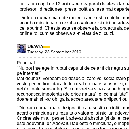
tu, ca un copil de 12 ani n-are neaparat de ales, dar pari
profesori, directiunea, presa, politia si asa mai departe
Dintr-un numar mare de ipocriti care sustin cutotii i
acord o minciuna nu rezulta o valoare, si nici un adev
cel aburind. Chestia asta se observa la ora actuala des
online.ro, cum se observa si-n viata de zi cu zi.
Ukavra
Tuesday, 28 September 2010
Punctual ...
"Nu pot intelege in ruptul capului de ce ar fi cit negru su
pe internet."
Mai deunazi vorbeam de desocializare vs. socializare p
veste pentru tine, daca tu futi real (in toate sensurile), un
net (in toate sensurile). Si cum vrei sa vina ala pe blogul
recunoasca impotenta (de orice natura), el ce mai fute
doare mah si l-ar obliga la acceptarea tarelor/lipsurilor.
"Dintr-un numar mare de ipocriti care sustin cu totii i
acord o minciuna nu rezulta o valoare, si nici un adevar.
Oricine stie mitul pesterii, adevarul absolut (si da, ei c
este adevarul lor. Adevarul tau este o minciuna, o inept
sacrilegiu. Ei isi stabilesc valorile viabile lor. Iti reco