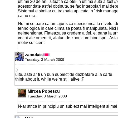
ultimii 20 de ani, situatia calotei in ultima suta a fost
in
acestor date astfel obtinute, se fac interpolari mai depa
Sistemul e similar cu traznaia aplicata in "risk manag
ca nu era.
Nu mi se pare ca am ajuns ca specie inca la nivelul d
tehnologica in care clima sa poata fi manipulata. Nici i
neintentionat. Flateaza sa credem altfel, e, pana la ur
vechi ale omenirii, alaturi de zbor, cum bine spui. Asta 
motiv suficient.
zamolxis
Tuesday, 3 March 2009
:)
uite, asta ar fi un bun subiect de dezbatare a la carte
think about it. while we're still alive :P
Mircea Popescu
Tuesday, 3 March 2009
N-ar strica in principiu un subiect mai inteligent si mai