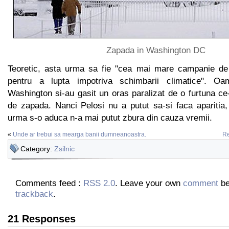
Zapada in Washington DC
Teoretic, asta urma sa fie "cea mai mare campanie de 
pentru a lupta impotriva schimbarii climatice". Oa
Washington si-au gasit un oras paralizat de o furtuna 
de zapada. Nanci Pelosi nu a putut sa-si faca aparitia,
urma s-o aduca n-a mai putut zbura din cauza vremii.
«
Unde ar trebui sa mearga banii dumneanoastra.
Re
Category:
Zsilnic
Comments feed :
RSS 2.0
. Leave your own
comment
be
trackback
.
21 Responses