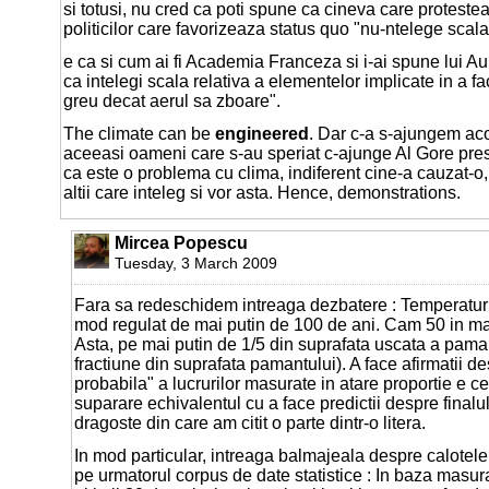
si totusi, nu cred ca poti spune ca cineva care proteste
politicilor care favorizeaza status quo "nu-ntelege scala
e ca si cum ai fi Academia Franceza si i-ai spune lui Au
ca intelegi scala relativa a elementelor implicate in a f
greu decat aerul sa zboare".
The climate can be
engineered
. Dar c-a s-ajungem aco
aceeasi oameni care s-au speriat c-ajunge Al Gore pre
ca este o problema cu clima, indiferent cine-a cauzat-o, 
altii care inteleg si vor asta. Hence, demonstrations.
Mircea Popescu
Tuesday, 3 March 2009
Fara sa redeschidem intreaga dezbatere : Temperatur
mod regulat de mai putin de 100 de ani. Cam 50 in maj
Asta, pe mai putin de 1/5 din suprafata uscata a paman
fractiune din suprafata pamantului). A face afirmatii de
probabila" a lucrurilor masurate in atare proportie e ce
suparare echivalentul cu a face predictii despre final
dragoste din care am citit o parte dintr-o litera.
In mod particular, intreaga balmajeala despre calotel
pe urmatorul corpus de date statistice : In baza masura