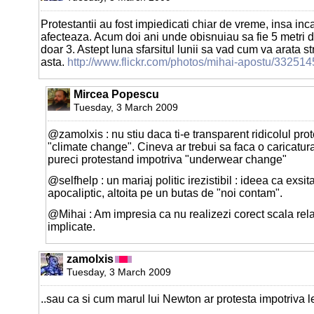
Protestantii au fost impiedicati chiar de vreme, insa inc
afecteaza. Acum doi ani unde obisnuiau sa fie 5 metri
doar 3. Astept luna sfarsitul lunii sa vad cum va arata 
asta.
http://www.flickr.com/photos/mihai-apostu/33251
Mircea Popescu
Tuesday, 3 March 2009
@zamolxis : nu stiu daca ti-e transparent ridicolul prot
"climate change". Cineva ar trebui sa faca o caricatur
pureci protestand impotriva "underwear change"
@selfhelp : un mariaj politic irezistibil : ideea ca exsit
apocaliptic, altoita pe un butas de "noi contam".
@Mihai : Am impresia ca nu realizezi corect scala rel
implicate.
zamolxis
Tuesday, 3 March 2009
..sau ca si cum marul lui Newton ar protesta impotriva leg