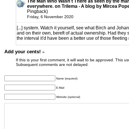
The Man Who Wasn't There as seen by the ma
everywhere. on Trilema - A blog by Mircea Pop
Pingback)
Friday, 6 November 2020
[...] system. Watch it yourself, see what Birch and Jo
and on their own, bereft of actual ownership. Had they 
the interval it'd have been a better use of those fleeting 
Add your cents!
»
If this is your first comment, it will wait to be approved. This u
Subsequent comments are not delayed.
Name (required)
E-Mail
Website (optional)