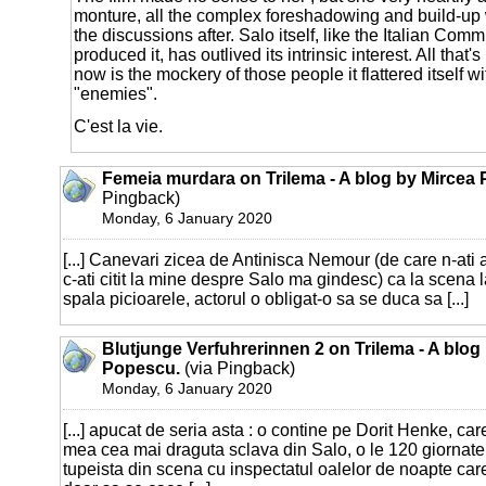
monture, all the complex foreshadowing and build-up w
the discussions after. Salo itself, like the Italian Com
produced it, has outlived its intrinsic interest. All that's
now is the mockery of those people it flattered itself w
"enemies".
C'est la vie.
Femeia murdara on Trilema - A blog by Mircea
Pingback)
Monday, 6 January 2020
[...] Canevari zicea de Antinisca Nemour (de care n-ati 
c-ati citit la mine despre Salo ma gindesc) ca la scena la
spala picioarele, actorul o obligat-o sa se duca sa [...]
Blutjunge Verfuhrerinnen 2 on Trilema - A blog
Popescu.
(via Pingback)
Monday, 6 January 2020
[...] apucat de seria asta : o contine pe Dorit Henke, ca
mea cea mai draguta sclava din Salo, o le 120 giornat
tupeista din scena cu inspectatul oalelor de noapte car