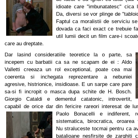
idioate care "imbunatatesc" cica l
Da, diversi se vor plinge de "tabloi
Faptul ca moralistii de serviciu se 
dovada ca faci exact ce trebuie fa
util lumii decit un film care-i scoa
care au dreptate.
Dar lasind consideratiile teoretice la o parte, sa
incepem cu barbatii ca sa ne scapam de ei : Aldo
Valletti creeaza un rol exceptional, poate cea mai
coerenta si inchegata reprezentare a nebuniei
agresive, histrionice, insidioase. E un sarpe care pare
sa-si fi incropit o masca dupa schite de H. Bosch.
Giorgio Cataldi e dementul catatonic, introvertit,
capabil de orice dar din fericire rareori interesat de l
Paolo Bonacelli e indiferent, 
sistematica, birocratica, oroarea 
Nu straluceste tocmai pentru ca av
batalioane nesfirsite de zarghiti 