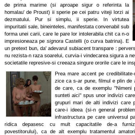
de prima marime (si aproape sigur o referinta la
homalau' de Proust) ii sperie pe cei patru viteji lorzi ai
dezmatului. Pur si simplu, ii sperie. In virtutea
impuritatii sale, bineinteles, manifestata convenabil sub
forma unei carii, care le pare lor intolerabila chit ca n-o
impresioneaza pe
signora
Castelli (o curva batrina). E
un pretext bun, da' adevarul subiacent transpare : perver
nu rezista-n raza soarelui, curvia-i vindecarea sigura a n
societatile represive-si creeaza singure ororile care le ins
Prea mare accent pe credibilitate
zice ca s-ar pune, filmul e plin de 
de care, ca de exemplu "Nimeni 
sunteti aici" spus unor indivizi care
grupuri mari de alti indivizi care
care-i ideea (si-n general problem
infrastructura pe care universul pa
ridica depasesc cu mult capacitatile de-a furni
povestitorului), ca de alt exemplu tratamentul amatoris