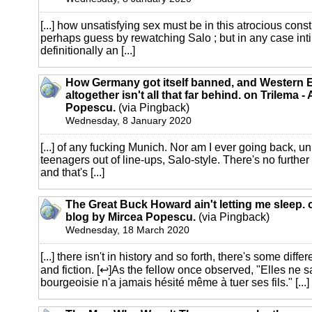
[...] how unsatisfying sex must be in this atrocious cons
perhaps guess by rewatching Salo ; but in any case int
definitionally an [...]
How Germany got itself banned, and Western 
altogether isn't all that far behind. on Trilema -
Popescu.
(via Pingback)
Wednesday, 8 January 2020
[...] of any fucking Munich. Nor am I ever going back, unl
teenagers out of line-ups, Salo-style. There's no furthe
and that's [...]
The Great Buck Howard ain't letting me sleep. o
blog by Mircea Popescu.
(via Pingback)
Wednesday, 18 March 2020
[...] there isn't in history and so forth, there's some dif
and fiction. [↩]As the fellow once observed, "Elles ne 
bourgeoisie n'a jamais hésité même à tuer ses fils." [...]