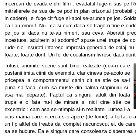
incercari de evadare din film : evadatul fuge-n sus pe Re
mitralierele de sus de pe pod in plan orizontal (probabil 
in cadere), el fuge cit fuge si-apoi se-arunca pe jos. Solda
ca l-au omorit. Nu-i ca si cum daca se trage-n tine e o id
pe jos si daca nu te-au nimerit sau ceva. Aberatii pr
incestuos, adulterin si sodomic" spuse unei trupe de co
rude nici insurati intaresc impresia generala de colaj nu 
foarte, foarte dorit. Un fel de cocalarism livresc daca dorit
Totusi, anumite scene sunt bine realizate (cea-n care
pustanii imita ciinii de exemplu, clar cineva pe-acolo se
pricepea la comportamentul canin cit sa stie ce sa-i
puna sa faca, cum sa muste din palma stapinului si-
asa mai departe). Faptul ca singurul adult din toata
trupa e o fata nu-i de mirare si nici cine stie ce
excentric : cam asa se-ntimpla si-n realitate. Lumea i-a
ucis mama care incerca s-o apere (de lume), a fortat-o 
un tip altfel de treaba da' complet necunoscut ei, de care
sa se bucure. Ea e singura care consoleaza disperarea s