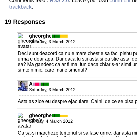
Comments feed :
RSS 2.0
. Leave your own
comment
be
trackback
.
19 Responses
gheorghe
Saturday, 3 March 2012
Deci sunt deacord ca nu e mare chestie sa faci pishu pe
urma e doar apa. Dar daca tu stii asta si ea stie asta, d
ea? Ma gandesc ca ar fi mai fun daca chiar s-ar simti um
simte nimic, care mai e smenul?
A
Saturday, 3 March 2012
Asta as zice eu despre ejaculare. Cainii de ce se pisa
gheorghe
Sunday, 4 March 2012
Ca sa-si marcheze teritoriul si sa lase urme, dar asta 