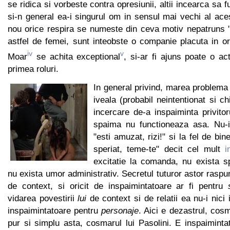
se ridica si vorbeste contra opresiunii, altii incearca sa f
si-n general ea-i singurul om in sensul mai vechi al ac
nou orice respira se numeste din ceva motiv nepatruns
astfel de femei, sunt inteobste o companie placuta in or
iv
v
Moar
se achita exceptional
, si-ar fi ajuns poate o a
primea roluri.
In general privind, marea problema
iveala (probabil neintentionat si ch
incercare de-a inspaiminta privitor
spaima nu functioneaza asa. Nu-i
"esti amuzat, rizi!" si la fel de bine
speriat, teme-te" decit cel mult
i
excitatie la comanda, nu exista sp
nu exista umor administrativ. Secretul tuturor astor raspu
de context, si oricit de inspaimintatoare ar fi pentru
vidarea povestirii
lui
de context si de relatii ea nu-i nici 
inspaimintatoare pentru
personaje
. Aici e dezastrul, cosm
pur si simplu asta, cosmarul lui Pasolini. E inspaimintat