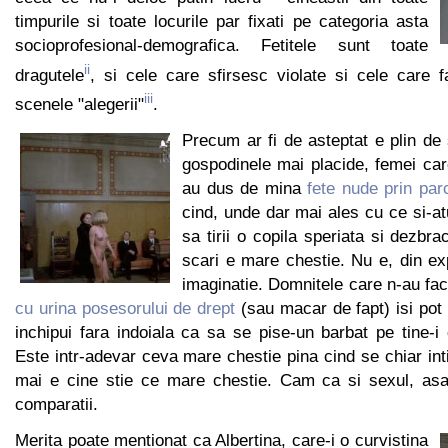
timpurile si toate locurile par fixati pe categoria asta
socioprofesional-demografica. Fetitele sunt toate
ii
dragutele
, si cele care sfirsesc violate si cele care f
iii
scenele "alegerii"
.
Precum ar fi de asteptat e plin de
gospodinele mai placide, femei ca
au dus de mina
fete nude prin par
cind, unde dar mai ales cu ce si-atu
sa tirii o copila speriata si dezbra
scari e mare chestie. Nu e, din ex
imaginatie. Domnitele care n-au fa
cu urina posesorului de drept
(sau macar de fapt) isi pot i
inchipui fara indoiala ca sa se pise-un barbat pe tine-
Este intr-adevar ceva mare chestie pina cind se chiar in
mai e cine stie ce mare chestie. Cam ca si sexul, as
comparatii.
Merita poate mentionat ca Albertina, care-i o curvistina