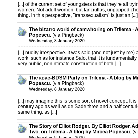
[...] of the current set of youngsters is that they're all tr
women. Not adult women, but fanciullas, unpopped cherr
thing. In this perspective, "transsexualism" is just an [...]
The bizarro world of camwhoring on Trilema - 
Popescu.
(via Pingback)
Wednesday, 8 January 2020
[...] nudity irrespective. It was said (and not just by me)
work, such as for instance Salo, that it is fundamentally 
very public, nonintimate construction of both [...]
The квас-BDSM Party on Trilema - A blog by M
Popescu.
(via Pingback)
Wednesday, 8 January 2020
[...] may imagine this is some sort of novel concept. It is
century ago as well as de Sade three and a half centur
same thing, as [...]
The Story of Elliot Rodger. By Elliot Rodger. A
Two. on Trilema - A blog by Mircea Popescu.
(v
Wednesday, 8 January 2020