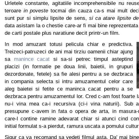
Urletele constante, agitatiile incomprehensibile nu reu
teroare
in poveste
tocmai din cauza ca-s mai mult decit
sunt pur si simplu lipsite de sens,
si ca atare lipsite de
data asistam la o chestie care-ar fi mai bine reprezentata
de carti postale plus naratiune decit printr-un film.
In mod amuzant totusi pelicula chiar e predictiva.
Treizeci-patruzeci de ani mai tirziu oamenii chiar ajung
sa
manince cacat
si sa-si petrec timpul asteptind
placizi (in formatie pe doua linii, baietii, in grupuri
dezordonate, fetele) sa fie alesi pentru a se dezbraca
in compania selecta si intru amuzamentul celor care
aleg baietei si fetite ce maninca cacat pentru a se
dezbraca pentru amuzamentul lor. Cred c-am fost foarte l
nu-i vina mea ca-i recursiva (ci-i vina naturii). Sub
presupune c-avem in fata o opera de arta, in masura-
care-l contine ramine adevarat chiar si atunci cind con
initial formulat s-a pierdut, ramura uscata a pomului culturi
Sigur ca va recomand sa vedeti filmul asta. Da' mai bine 