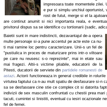
impresoara toate momentele zilei. 
e pur si simplu unchiul oportunist, vi
rost de futut, merge si el la ajutoa
are continut anumit si nici importanta reala, e eventua
privitorul dispus sa se identifice cu tortionarii (sadic, adic
Baietii sunt in mare indistincti, dezavantajul de-a opera
multe personaje si-a pune accentul pe acte este ca nu-
ti mai ramine loc pentru caracterizare. Unii-s un fel de
"pustiulica in proces de maturizare prins intr-o viltoare
pe care nu reusesc s-o reprezinte", mai in etate sau
mai fragezi. Altii-s victime pliabile, educatorii de la
Pitesti, ducatorii de serviete din
partidele romanesti de
astazi
. Actorii functioneaza in general credibile in rolurile 
virtutea faptului ca n-au mult spatiu de desfasurare si-n ca
sa se desfasoare cine stie ce complex cit si datorita faptu
indivizii de sex masculin confruntati cu chestii prea mari
tacuti, cumintei si linistiti, eventual cu iesiri ocazionale 
fel de femei.