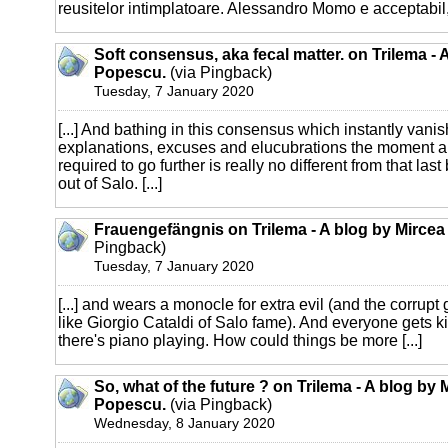
reusitelor intimplatoare. Alessandro Momo e acceptabil, 
Soft consensus, aka fecal matter. on Trilema - 
Popescu.
(via Pingback)
Tuesday, 7 January 2020
[...] And bathing in this consensus which instantly vanis
explanations, excuses and elucubrations the moment a 
required to go further is really no different from that last
out of Salo. [...]
Frauengefängnis on Trilema - A blog by Mirce
Pingback)
Tuesday, 7 January 2020
[...] and wears a monocle for extra evil (and the corrupt 
like Giorgio Cataldi of Salo fame). And everyone gets ki
there's piano playing. How could things be more [...]
So, what of the future ? on Trilema - A blog by 
Popescu.
(via Pingback)
Wednesday, 8 January 2020