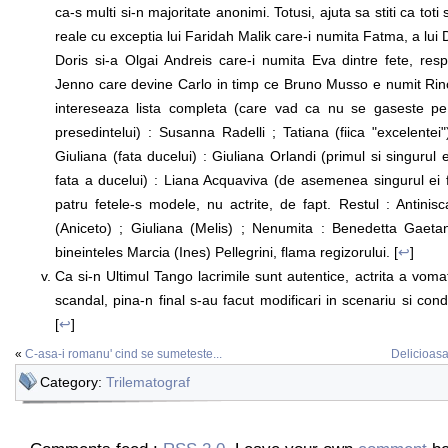
ca-s multi si-n majoritate anonimi. Totusi, ajuta sa stiti ca tot
reale cu exceptia lui Faridah Malik care-i numita Fatma, a lui
Doris si-a Olgai Andreis care-i numita Eva dintre fete, res
Jenno care devine Carlo in timp ce Bruno Musso e numit Rino
intereseaza lista completa (care vad ca nu se gaseste pe 
presedintelui) : Susanna Radelli ; Tatiana (fiica "excelentei
Giuliana (fata ducelui) : Giuliana Orlandi (primul si singurul e
fata a ducelui) : Liana Acquaviva (de asemenea singurul ei f
patru fetele-s modele, nu actrite, de fapt. Restul : Antinis
(Aniceto) ; Giuliana (Melis) ; Nenumita : Benedetta Gaet
bineinteles Marcia (Ines) Pellegrini, flama regizorului. [
↩
]
Ca si-n Ultimul Tango lacrimile sunt autentice, actrita a vomat
scandal, pina-n final s-au facut modificari in scenariu si condi
[
↩
]
«
C-asa-i romanu' cind se sumeteste...
Delicioasa 
Category:
Trilematograf