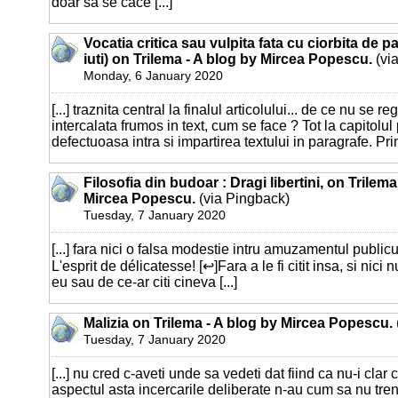
doar sa se cace [...]
Vocatia critica sau vulpita fata cu ciorbita de p
iuti) on Trilema - A blog by Mircea Popescu.
(vi
Monday, 6 January 2020
[...] traznita central la finalul articolului... de ce nu se r
intercalata frumos in text, cum se face ? Tot la capitolul
defectuoasa intra si impartirea textului in paragrafe. Prim
Filosofia din budoar : Dragi libertini, on Trilema
Mircea Popescu.
(via Pingback)
Tuesday, 7 January 2020
[...] fara nici o falsa modestie intru amuzamentul publi
L'esprit de délicatesse! [↩]Fara a le fi citit insa, si nici 
eu sau de ce-ar citi cineva [...]
Malizia on Trilema - A blog by Mircea Popescu.
Tuesday, 7 January 2020
[...] nu cred c-aveti unde sa vedeti dat fiind ca nu-i clar 
aspectul asta incercarile deliberate n-au cum sa nu tr