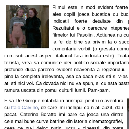
Filmul este in mod evident foarte 
ales copiii joaca bucatica cu buc
indicatii foarte detaliate din p
Rezultatul e o oarecare intepenea
filmelor lui Pasolini. Actiunea nu c
la fel de bine sa privim la o su
comentariu vorbit (o gresala comun
cum sub acest aspect italianul fara indoiala este). Toata
tezista, vrea sa comunice idei politico-sociale important
profunde dupa parerea evident neavenita a regizorului. 
pina la completa irelevanta, asa ca daca n-as sti si v-a
ati sti nici voi. Ca dovada nici nu va spun, si cu asta bast
ramura uscata din pomul culturii lumii. Pam-pam.
Elsa De Giorgi e notabila in principal pentru o aventura
cu
Italo Calvino
, de care imi inchipui ca n-ati auzit, da-i
pacat. Caterina Boratto imi pare ca joaca una dintre
cele mai bune curve batrine din istoria cinematografiei,
ceea ce nu-i deloc putin lucru - cineastii din toate