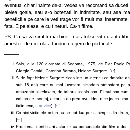
eventual chiar inainte de-al vedea va recomand sa duceti o
pielea goala, sau s-o botezati in intimitate, sau asa ma
beneficiile pe care le veti trage vor fi mult mai insemnate. 
fata. E pe alese, e cu fineturi. Ca-n filme.
PS. Ca sa va simtiti mai bine : cacatul servit cu atita li
amestec de ciocolata fondue cu gem de portocale.
———
Salo, o le 120 giornate di Sodoma, 1975, de Pier Paolo Paso
Giorgio Cataldi, Caterina Boratto, Helene Surgere. [
↩
]
Si de fapt Helene Surgere zicea intr-un interviu ca datorita ab
sub 18 ani) care nu mai jucasera niciodata atmosfera pe 
amuzanta si relaxata, de tabara liceala asa. Filmul asa cum 
cabina de montaj, actorii n-au prea avut idee-n ce joaca pina la
italienesc,
s-ar zice
). [
↩
]
Ca nici victimele astea nu se pot lua pur si simplu din drum, t
[
↩
]
Problema identificarii actorilor cu personajele din film e dest