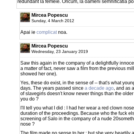
redundant la femeie. Oricum, la oameni semnificatia po
Mircea Popescu
Sunday, 4 March 2012
Apai ie
complicat
noa.
Mircea Popescu
Wednesday, 23 January 2019
Saw this again in the company of a delightfully innoce
a matter of fact, never saw a film from the previous mi
showed her one).
Yes, these do exist, in the sense of -- that's what you
days. The years passed since
a decade ago
, and as 
of slavegirls doesn't know newer things than the olde
you do ?
I'll tell you what I did : I had her wear a red clown nose
duration of the proceedings. Because who the fuck els
screening of Salo in the company of a nude 20somet
nose ?
The film made no sense to her ; but she very heartily 