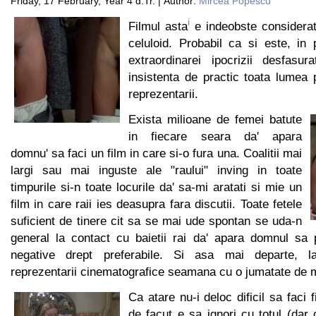
Friday, 17 February, Year 4 d.Tr. | Author:
Mircea Popescu
i
Filmul asta
e indeobste considerat 
celuloid. Probabil ca si este, in p
extraordinarei ipocrizii desfasu
insistenta de practic toata lumea
reprezentarii.
Exista milioane de femei batute
in fiecare seara da' apara
domnu' sa faci un film in care si-o fura una. Coalitii mai
largi sau mai inguste ale "raului" inving in toate
timpurile si-n toate locurile da' sa-mi aratati si mie un
film in care raii ies deasupra fara discutii. Toate fetele
suficient de tinere cit sa se mai ude spontan se uda-n
general la contact cu baietii rai da' apara domnul sa p
negative drept preferabile. Si asa mai departe, la 
reprezentarii cinematografice seamana cu o jumatate de 
Ca atare nu-i deloc dificil sa faci 
de facut e sa ignori cu totul (dar c