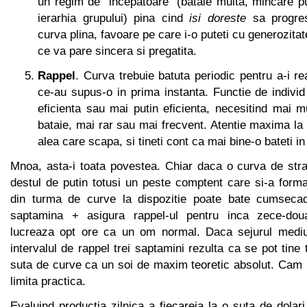
un regim de "incepatoare" (bataie multa, mincare puti
ierarhia grupului) pina cind
isi doreste
sa progres
curva plina, favoare pe care i-o puteti cu generozita
ce va pare sincera si pregatita.
Rappel
. Curva trebuie batuta periodic pentru a-i 
ce-au supus-o in prima instanta. Functie de indivi
eficienta sau mai putin eficienta, necesitind mai 
bataie, mai rar sau mai frecvent. Atentie maxima l
alea care scapa, si tineti cont ca mai bine-o bateti in
Mnoa, asta-i toata povestea. Chiar daca o curva de stra
destul de putin totusi un peste comptent care si-a forma
din turma de curve la dispozitie poate bate cumseca
saptamina + asigura rappel-ul pentru inca zece-dou
lucreaza opt ore ca un om normal. Daca sejurul mediu
intervalul de rappel trei saptamini rezulta ca se pot tine
suta de curve ca un soi de maxim teoretic absolut. Cam i
limita practica.
Evaluind productia zilnica a fiecareia la o suta de dolari