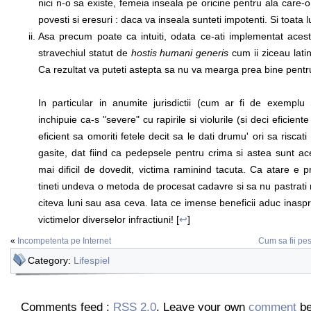
nici n-o sa existe, femeia inseala pe oricine pentru ala care-o f
povesti si eresuri : daca va inseala sunteti impotenti. Si toata l
Asa precum poate ca intuiti, odata ce-ati implementat acest 
stravechiul statut de
hostis humani generis
cum ii ziceau latini
Ca rezultat va puteti astepta sa nu va mearga prea bine pent
In particular in anumite jurisdictii (cum ar fi de exemplu 
inchipuie ca-s "severe" cu rapirile si violurile (si deci eficien
eficient sa omoriti fetele decit sa le dati drumu' ori sa riscat
gasite, dat fiind ca pedepsele pentru crima si astea sunt ace
mai dificil de dovedit, victima raminind tacuta. Ca atare e 
tineti undeva o metoda de procesat cadavre si sa nu pastrati 
citeva luni sau asa ceva. Iata ce imense beneficii aduc inasp
victimelor diverselor infractiuni! [
↩
]
«
Incompetenta pe Internet
Cum sa fii pes
Category:
Lifespiel
Comments feed :
RSS 2.0
. Leave your own
comment
be