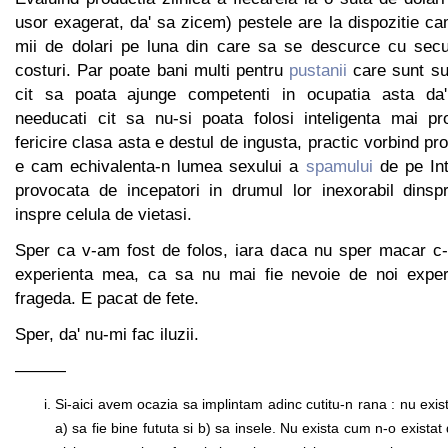
usor exagerat, da' sa zicem) pestele are la dispozitie c
mii de dolari pe luna din care sa se descurce cu secur
costuri. Par poate bani multi pentru
pustanii
care sunt suf
cit sa poata ajunge competenti in ocupatia asta da'
needucati cit sa nu-si poata folosi inteligenta mai pro
fericire clasa asta e destul de ingusta, practic vorbind pros
e cam echivalenta-n lumea sexului a
spamului
de pe Int
provocata de incepatori in drumul lor inexorabil dins
inspre celula de vietasi.
Sper ca v-am fost de folos, iara daca nu sper macar c-a
experienta mea, ca sa nu mai fie nevoie de noi exper
frageda. E pacat de fete.
Sper, da' nu-mi fac iluzii.
———
Si-aici avem ocazia sa implintam adinc cutitu-n rana : nu exi
a) sa fie bine fututa si b) sa insele. Nu exista cum n-o existat