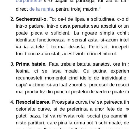
corporatiste
si-o bagati la portbagaj tot aia e. La
ii
direct
de la nunta
, pentru trolaj maxim.
Sechestrati-o.
Tot ce-i de lipsa e solitudinea, c-o d
intr-o padure, intr-o casa parasita sau absolut oriun
poate pleca e suficient. La rigoare simpla confi
identitate functioneaza in sensul asta, si-acum intel
va ia actele : tocmai de-asta. Felicitari, incepet
functioneaza un stat, acest viol cu incetinitorul.
Prima bataie.
Fata trebuie batuta sanatos, ore in 
lesina, ci se lasa moale. Cu putina experien
recunoasteti momentul cind ideile de individuatie 
capu' victimei si-au luat zborul si procesul de resoc
mai productiv din punctul pestelui de vedere poate i
Resocializarea.
Proaspata curva tre' sa petreaca ti
celorlalte curve, si de preferinta a unor fete de 
puteti baza. Isi va reinvata rolul social (ca oamenii
niste partituri, care pina la urma pot fi schimbate, de