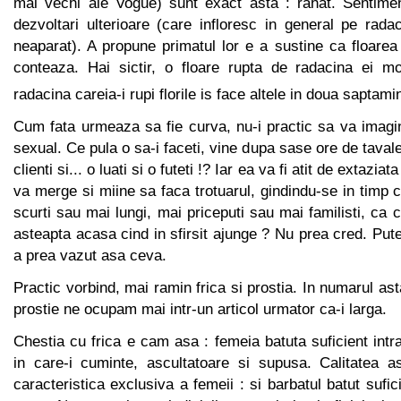
mai vechi ale Vogue) sunt exact asta : rahat. Sentimen
dezvoltari ulterioare (care infloresc in general pe rada
neaparat). A propune primatul lor e a sustine ca floarea
conteaza. Hai sictir, o floare rupta de radacina ei m
radacina careia-i rupi florile is face altele in doua saptamin
Cum fata urmeaza sa fie curva, nu-i practic sa va imagi
sexual. Ce pula o sa-i faceti, vine dupa sase ore de tava
clienti si... o luati si o futeti !? Iar ea va fi atit de extaziat
va merge si miine sa faca trotuarul, gindindu-se in timp c
scurti sau mai lungi, mai priceputi sau mai familisti, ca 
asteapta acasa cind in sfirsit ajunge ? Nu prea cred. Pute
a prea vazut asa ceva.
Practic vorbind, mai ramin frica si prostia. In numarul as
prostie ne ocupam mai intr-un articol urmator ca-i larga.
Chestia cu frica e cam asa : femeia batuta suficient intra
in care-i cuminte, ascultatoare si supusa. Calitatea as
caracteristica exclusiva a femeii : si barbatul batut sufic