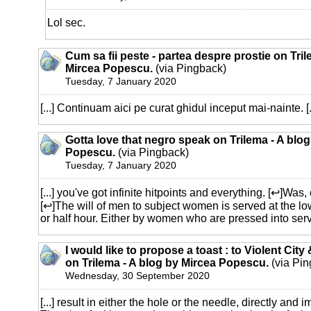
Lol sec.
Cum sa fii peste - partea despre prostie on Tril
Mircea Popescu.
(via Pingback)
Tuesday, 7 January 2020
[...] Continuam aici pe curat ghidul inceput mai-nainte. [..
Gotta love that negro speak on Trilema - A blo
Popescu.
(via Pingback)
Tuesday, 7 January 2020
[...] you've got infinite hitpoints and everything. [↩]Was
[↩]The will of men to subject women is served at the lo
or half hour. Either by women who are pressed into servic
I would like to propose a toast : to Violent City
on Trilema - A blog by Mircea Popescu.
(via Pin
Wednesday, 30 September 2020
[...] result in either the hole or the needle, directly and 