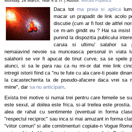
Monday, 26 March, Year 4 d.Tr. | Author:
Mircea Popescu
Daca tot
ma preia si aplica
lume
macar un prapadit de link acolo pe
discutie (cum ar fi fost de altfel no
ce m-am gindit eu ? Hai sa insist 
punind la dispozitia publicului inte
caruia si ultimu' salahor sa 
nemaiavind nevoie sa munceasca personal in viata lu
salahorii se vor fi apucat de tinut curve, sa se spele p
atunci, si sa le para rau ca nu mi-or dat mie link cin
intregii istorii fiind ca "nu te fute cu ala care-ti poate dina
la cacastecherita ta de pseudo-afacere daca vrei sa m
miine", dar
sa nu anticipam
.
Exista trei motive si numai trei pentru care femeile se su
este sexul, al doilea este frica, si-al treilea este prostia.
alea de rahat cu sentimente (eventual in forma clase
"respectul reciproc" sau inca si mai amuzant in forma cla
"viitor comun" si alte comitmenturi copiate-n Vogue Roman