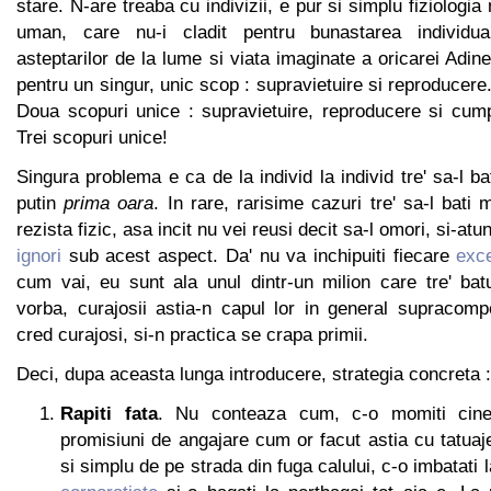
stare. N-are treaba cu indivizii, e pur si simplu fiziologia
uman, care nu-i cladit pentru bunastarea individua
asteptarilor de la lume si viata imaginate a oricarei Adine
pentru un singur, unic scop : supravietuire si reproducere
Doua scopuri unice : supravietuire, reproducere si cump
Trei scopuri unice!
Singura problema e ca de la individ la individ tre' sa-l b
putin
prima oara
. In rare, rarisime cazuri tre' sa-l bati
rezista fizic, asa incit nu vei reusi decit sa-l omori, si-atu
ignori
sub acest aspect. Da' nu va inchipuiti fiecare
exc
cum vai, eu sunt ala unul dintr-un milion care tre' bat
vorba, curajosii astia-n capul lor in general supracom
cred curajosi, si-n practica se crapa primii.
Deci, dupa aceasta lunga introducere, strategia concreta :
Rapiti fata
. Nu conteaza cum, c-o momiti cin
promisiuni de angajare cum or facut astia cu tatuaje
si simplu de pe strada din fuga calului, c-o imbatati