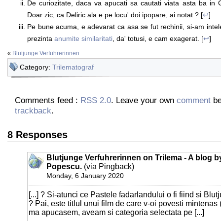
De curiozitate, daca va apucati sa cautati viata asta ba in
Doar zic, ca Deliric ala e pe locu' doi ipopare, ai notat ? [
↩
]
Pe bune acuma, e adevarat ca asa se fut rechinii, si-am intel
prezinta
anumite similaritati
, da' totusi, e cam exagerat. [
↩
]
«
Blutjunge Verfuhrerinnen
Category:
Trilematograf
Comments feed :
RSS 2.0
. Leave your own
comment
be
trackback
.
8 Responses
Blutjunge Verfuhrerinnen on Trilema - A blog b
Popescu.
(via Pingback)
Monday, 6 January 2020
[...] ? Si-atunci ce Pastele fadarlandului o fi fiind si Bl
? Pai, este titlul unui film de care v-oi povesti mintenas
ma apucasem, aveam si categoria selectata pe [...]