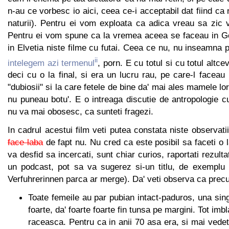
n-au ce vorbesc io aici, ceea ce-i acceptabil dat fiind ca n
naturii). Pentru ei vom exploata ca adica vreau sa zic
Pentru ei vom spune ca la vremea aceea se faceau in G
in Elvetia niste filme cu futai. Ceea ce nu, nu inseamna 
ii
intelegem azi termenul
, porn. E cu totul si cu totul alt
deci cu o la final, si era un lucru rau, pe care-l faceau 
"dubiosii" si la care fetele de bine da' mai ales mamele lo
nu puneau botu'. E o intreaga discutie de antropologie cu
nu va mai obosesc, ca sunteti fragezi.
In cadrul acestui film veti putea constata niste observati
face laba
de fapt nu. Nu cred ca este posibil sa faceti o l
va desfid sa incercati, sunt chiar curios, raportati rezulta
un podcast, pot sa va sugerez si-un titlu, de exemplu
Verfuhrerinnen parca ar merge). Da' veti observa ca pre
Toate femeile au par pubian intact-paduros, una sing
foarte, da' foarte foarte fin tunsa pe margini. Tot imbl
raceasca. Pentru ca in anii 70 asa era, si mai vedeti