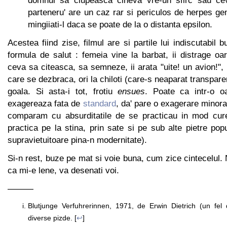
domnul sa ciupeasca cineva vre-un sfirc sau ceva
parteneru' are un caz rar si periculos de herpes gen
mingiiati-l daca se poate de la o distanta epsilon.
Acestea fiind zise, filmul are si partile lui indiscutabil
formula de salut : femeia vine la barbat, ii distrage oa
ceva sa citeasca, sa semneze, ii arata "uite! un avion!"
care se dezbraca, ori la chiloti (care-s neaparat transparent
goala. Si asta-i tot, frotiu
ensues
. Poate ca intr-o 
exagereaza fata de
standard
, da' pare o exagerare minora
comparam cu absurditatile de se practicau in mod cure
practica pe la stina, prin sate si pe sub alte pietre pop
supravietuitoare pina-n modernitate).
Si-n rest, buze pe mat si voie buna, cum zice cintecelul
ca mi-e lene, va desenati voi.
———
Blutjunge Verfuhrerinnen, 1971, de Erwin Dietrich (un fe
diverse pizde. [
↩
]