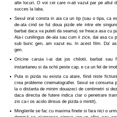
alte locuri. O voi cei care n-ati vazut par pe altul 
succes la laba.
Sexul oral consta in aia ca un tip (sau o tipa, ca e
de-ala cind se fut doua pizde ele intre ele singur
barbat daca va puteti da seama) se freaca asa cu par
Ala-i cunilingus de-ala sau cum ii zice, dai asa cu p
sub buric gen, am vazut eu. In acest film. Da' a
gen.
Oricine caruia i-ai dat jos chilotii, barbat sau 
instantaneu si da ochii peste cap, e ca un fel de imob
Pula si pizda nu exista ca atare, fiind niste fictiun
crea probleme cinematografiei. Sexul se consuma prin
la o distanta de minim douazeci de centimetri si d
daca directia de futere indica clar o penetrare tra
zis ca-i os acolo dinsus de pizda o mintit).
Mingiierile se fac cu maxima finete si fara nici o ur