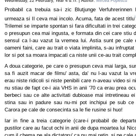
Wednesday, 22 February, Year 4 d.Tr. | Author:
Mircea Popescu
Probabil ca trebuia sa-i zic Blutjunge Verfuhrerinnen 
i
urmeaza si II ceva mai incolo. Acuma, fata de acest titlu
Trilemei se imparte spontan si fara dificultati in trei categ
o presupun cea mai ingusta, e formata din cei care stiu 
sensul ca l-au vazut la vremea lui. Astia sunt pe cale 
oameni faini, care au trait o viata implinita, s-au infruptat
lor si pot sa moara impacati ca niste unii ce-au trait comp
A doua categorie, pe care o presupun ceva mai larga, sun
sa fi auzit macar de filmu' asta, da' nu l-au vazut la v
erau niste ridicoli si niste penibili care n-aveau video si n
nu stiau de fapt ce-i aia VHS in anii '70 ca erau prea ocu
berbeci sau ce alte activitati dubioase mai intretineau ei
stina sau in padure sau nu-mi pot inchipui pe sub ce pi
Carora pe cale de consecinta sa le fie rusine si huo!
Iar in fine a treia categorie (care-i probabil de depar
pustilor care au facut ochi in anii de dupa moartea lui N
cum il chema pe ala dictatoru' ca nu mai retin, si pe cale