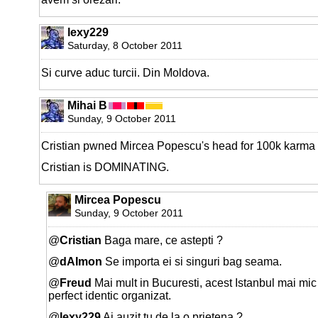
lexy229
Saturday, 8 October 2011
Si curve aduc turcii. Din Moldova.
Mihai B
Sunday, 9 October 2011
Cristian pwned Mircea Popescu's head for 100k karma 
Cristian is DOMINATING.
Mircea Popescu
Sunday, 9 October 2011
@
Cristian
Baga mare, ce astepti ?
@
dAImon
Se importa ei si singuri bag seama.
@
Freud
Mai mult in Bucuresti, acest Istanbul mai mic
perfect identic organizat.
@
lexy229
Ai auzit tu de la o prietena ?