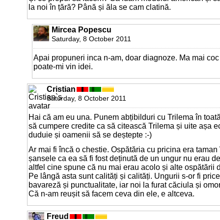
la noi în țără? Până și ăla se cam clatină.
Mircea Popescu
Saturday, 8 October 2011
Apai propuneri inca n-am, doar diagnoze. Ma mai coc s
poate-mi vin idei.
Cristian
Saturday, 8 October 2011
Hai că am eu una. Punem abțibilduri cu Trilema în toată
să cumpere credite ca să citească Trilema și uite așa 
duduie și oamenii să se deștepte :-)
Ar mai fi încă o chestie. Ospătăria cu pricina era taman 
șansele ca ea să fi fost deținută de un ungur nu erau de
altfel cine spune că nu mai erau acolo și alte ospătării 
Pe lângă asta sunt calități și calități. Ungurii s-or fi pri
bavareză și punctualitate, iar noi la furat căciula și omo
Că n-am reușit să facem ceva din ele, e altceva.
Freud