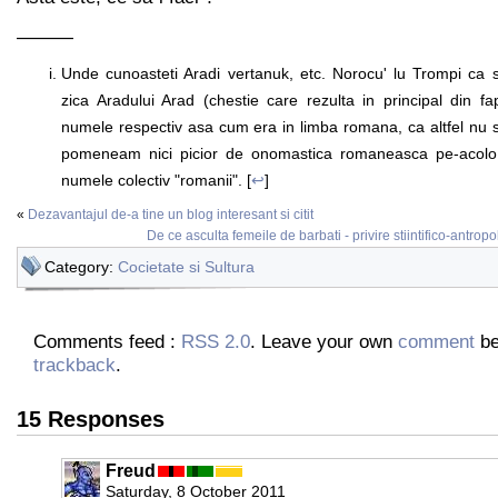
———
Unde cunoasteti Aradi vertanuk, etc. Norocu' lu Trompi ca s-
zica Aradului Arad (chestie care rezulta in principal din f
numele respectiv asa cum era in limba romana, ca altfel nu s
pomeneam nici picior de onomastica romaneasca pe-acolo 
numele colectiv "romanii". [
↩
]
«
Dezavantajul de-a tine un blog interesant si citit
De ce asculta femeile de barbati - privire stiintifico-antropo
Category:
Cocietate si Sultura
Comments feed :
RSS 2.0
. Leave your own
comment
be
trackback
.
15 Responses
Freud
Saturday, 8 October 2011