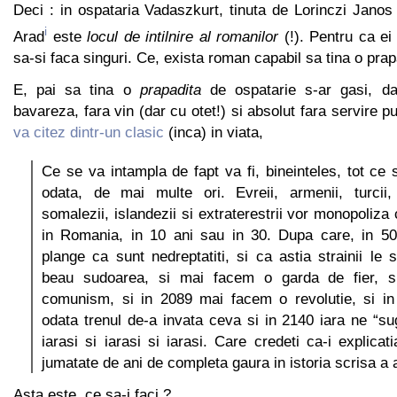
Deci : in ospataria Vadaszkurt, tinuta de Lorinczi Janos
i
Arad
este
locul de intilnire al romanilor
(!). Pentru ca ei
sa-si faca singuri. Ce, exista roman capabil sa tina o prap
E, pai sa tina o
prapadita
de ospatarie s-ar gasi, da
bavareza, fara vin (dar cu otet!) si absolut fara servire 
va citez dintr-un clasic
(inca) in viata,
Ce se va intampla de fapt va fi, bineinteles, tot ce 
odata, de mai multe ori. Evreii, armenii, turcii, 
somalezii, islandezii si extraterestrii vor monopoliz
in Romania, in 10 ani sau in 30. Dupa care, in 50
plange ca sunt nedreptatiti, si ca astia strainii le 
beau sudoarea, si mai facem o garda de fier, 
comunism, si in 2089 mai facem o revolutie, si i
odata trenul de-a invata ceva si in 2140 iara ne “sug
iarasi si iarasi si iarasi. Care credeti ca-i explicat
jumatate de ani de completa gaura in istoria scrisa a a
Asta este, ce sa-i faci ?