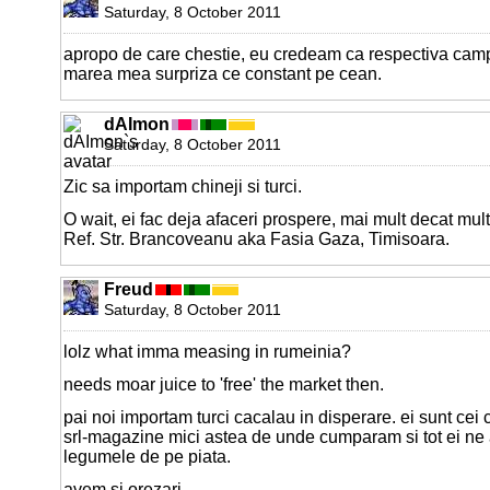
Saturday, 8 October 2011
apropo de care chestie, eu credeam ca respectiva camp
marea mea surpriza ce constant pe cean.
dAImon
Saturday, 8 October 2011
Zic sa importam chineji si turci.
O wait, ei fac deja afaceri prospere, mai mult decat mul
Ref. Str. Brancoveanu aka Fasia Gaza, Timisoara.
Freud
Saturday, 8 October 2011
lolz what imma measing in rumeinia?
needs moar juice to 'free' the market then.
pai noi importam turci cacalau in disperare. ei sunt cei
srl-magazine mici astea de unde cumparam si tot ei ne
legumele de pe piata.
avem si orezari.