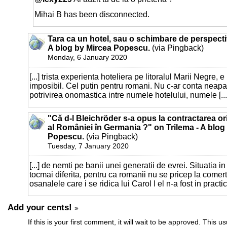
Mihai B has been disconnected.
Tara ca un hotel, sau o schimbare de perspecti
A blog by Mircea Popescu.
(via Pingback)
Monday, 6 January 2020
[...] trista experienta hoteliera pe litoralul Marii Negre, e
imposibil. Cel putin pentru romani. Nu c-ar conta neapar
potrivirea onomastica intre numele hotelului, numele [...
"Că d-l Bleichröder s-a opus la contractarea o
al României în Germania ?" on Trilema - A blog
Popescu.
(via Pingback)
Tuesday, 7 January 2020
[...] de nemti pe banii unei generatii de evrei. Situatia 
tocmai diferita, pentru ca romanii nu se pricep la comert
osanalele care i se ridica lui Carol I el n-a fost in practica
Add your cents!
»
If this is your first comment, it will wait to be approved. This u