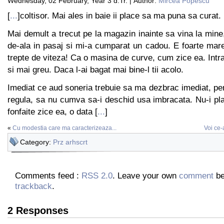
Wednesday, 02 February, Year 3 d.Tr. | Author:
Mircea Popescu
[
...
]coltisor. Mai ales in baie ii place sa ma puna sa curat.
Mai demult a trecut pe la magazin inainte sa vina la mi
de-ala in pasaj si mi-a cumparat un cadou. E foarte mar
trepte de viteza! Ca o masina de curve, cum zice ea. Intra
si mai greu. Daca l-ai bagat mai bine-l tii acolo.
Imediat ce aud soneria trebuie sa ma dezbrac imediat, pe
regula, sa nu cumva sa-i deschid usa imbracata. Nu-i pl
fonfaite zice ea, o data [
...
]
«
Cu modestia care ma caracterizeaza...
Voi ce-a
Category:
Prz arhscrt
Comments feed :
RSS 2.0
. Leave your own
comment
be
trackback
.
2 Responses