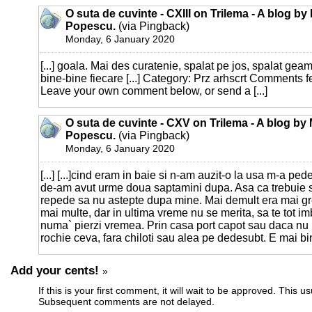
O suta de cuvinte - CXIII on Trilema - A blog by
Popescu.
(via Pingback)
Monday, 6 January 2020
[...] goala. Mai des curatenie, spalat pe jos, spalat geam
bine-bine fiecare [...] Category: Prz arhscrt Comments 
Leave your own comment below, or send a [...]
O suta de cuvinte - CXV on Trilema - A blog by
Popescu.
(via Pingback)
Monday, 6 January 2020
[...] [...]cind eram in baie si n-am auzit-o la usa m-a ped
de-am avut urme doua saptamini dupa. Asa ca trebuie
repede sa nu astepte dupa mine. Mai demult era mai gr
mai multe, dar in ultima vreme nu se merita, sa te tot im
numa` pierzi vremea. Prin casa port capot sau daca nu 
rochie ceva, fara chiloti sau alea pe dedesubt. E mai bine
Add your cents!
»
If this is your first comment, it will wait to be approved. This u
Subsequent comments are not delayed.