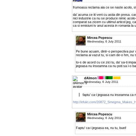
frumoasa reclama aia ce se naste acolo, s
da' acuma ce iti veni cu astia din presa. ca
nici industrie ca nu se produce nimic acolo-
comparat sa zicem cu ultimul articol jeg, ca
ca si emisiuni tv anul acesta in romania la 
Mircea Popescu
Wednesday, 6 July 2011
Pe bune acuam, dintr-o perspectiva pur v
reclama ai vazut tu, si cam de-o hm, nu sti
Io-s de acord cu ce zici tu, da' sa-ti imp
jegoasa nu inseamna ca nu poti sa i-o bag
dAImon
Wednesday, 6 July 2011
faptu’ ca-i jegoasa nu inseamna ca nu
http://efukt.com/20872_Smegma_Makes_
Mircea Popescu
Wednesday, 6 July 2011
Faptu' ca-i jegoasa ea, nu tu, buei!