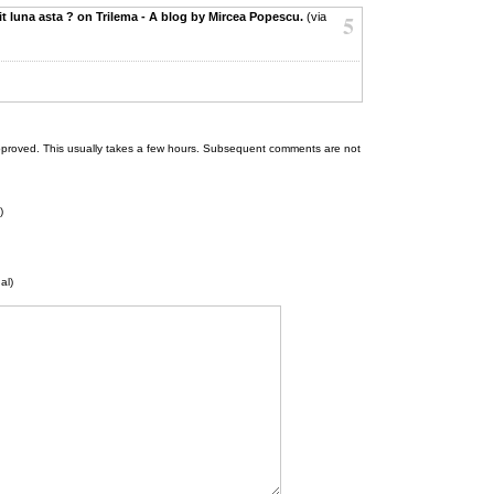
tit luna asta ? on Trilema - A blog by Mircea Popescu.
(via
5
 be approved. This usually takes a few hours. Subsequent comments are not
)
al)