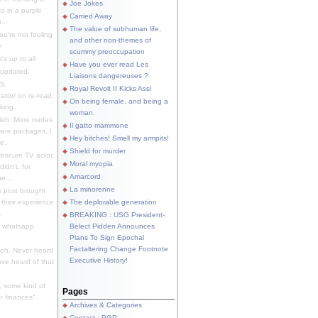
Joe Jokes
o in a purple
Carried Away
...
The value of subhuman life,
u're not fooling
and other non-themes of
.
scummy preoccupation
s up to all
Have you ever read Les
updated.
Liaisons dangereuses ?
S.
Royal Revolt II Kicks Ass!
dator/ on re-read.
On being female, and being a
king.
woman.
eh. More nudes
Il gatto mammone
ware packages, I
Hey bitches! Smell my armpits!
e.
Shield for murder
bscure TV actor,
Moral myopia
didn't, for
Amarcord
e...
La minorenne
s post brought
 their experience
The deplorable generation
.
BREAKING : USG President-
e whatsapp
Belect Pidden Announces
Plans To Sign Epochal
Factaltering Change Footnote
eh. Never heard
Executive History!
have heard of that
, some kind of
Pages
r finances"
Archives & Categories
Contact ; PGP