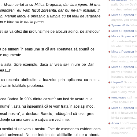
o
: M-am certat si cu Mitica Dragomir, dar fara jigniri. El m-a
pallid Danny DeVit
crushed velvet suit
 oligofren, eu l-am facut zdreanta, dar nu ne-am insultat. In
Mircea Popescu
Yo
b, Marian Iancu e obraznic si umbla cu tot felul de jargoane
anyone, you know
nu e bine sa le dai la presa.
Tyrone White
What'
Mircea Popescu
&
i sa va citez din profunzimile pe alocuri adinci, pe altelocuri
Mircea Popescu
P
s/undertaker/liqui
Nfi what I was thin
a pe nimeni în emisiune și că are libertatea să spună ce
Mircea Popescu
M
pe argumente.
less obscure soft
don't watsup or w/
ea asta. Spre exemplu, dacă ar vrea să-l înjure pe Dan
Mircea Popescu
O
.[...]"
plenty of those. (I 
instance, review th
 ca recenta abrihtulire a loazelor prin aplicarea cu sete a
CarpraC
Since thi
vat in totalitate problema.
up ancient actors,
and quality, what..
temptease
call m
A
rcea Badea, în 90% dintre cazuri
am fost de acord cu el.
+79910404425
B
omunte
, asta nu înseamnă că le vom trata în același mod.
Mircea Popescu
H
of it. (I however 
rsul nostru”, a declarat Banciu, adăugând că este greu
kinda posturing,...
diențe cu una care are câțiva ani vechime.
Anon
I don't know
"help you with you
em mediul si universul nostru. Este de asemenea evident cam
scam/online...
alel universul. Nu ne indoim de abilitatile lui de-a aborda