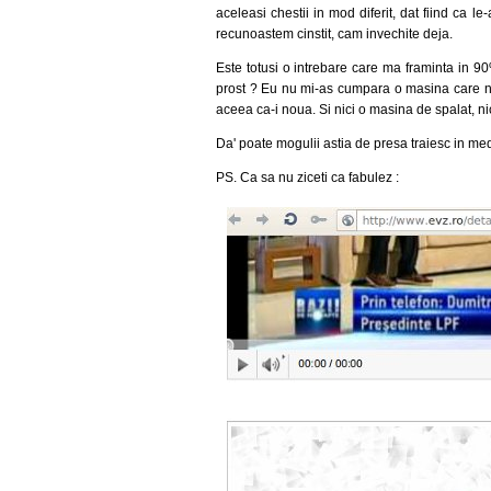
aceleasi chestii in mod diferit, dat fiind ca l
recunoastem cinstit, cam invechite deja.
Este totusi o intrebare care ma framinta in 90
prost ? Eu nu mi-as cumpara o masina care nu
aceea ca-i noua. Si nici o masina de spalat, ni
Da' poate mogulii astia de presa traiesc in medi
PS. Ca sa nu ziceti ca fabulez :