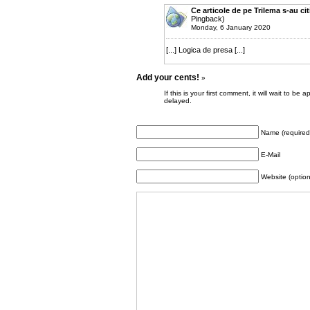
Ce articole de pe Trilema s-au ci
Pingback)
Monday, 6 January 2020
[...] Logica de presa [...]
Add your cents!
»
If this is your first comment, it will wait to
delayed.
Name (required
E-Mail
Website (option