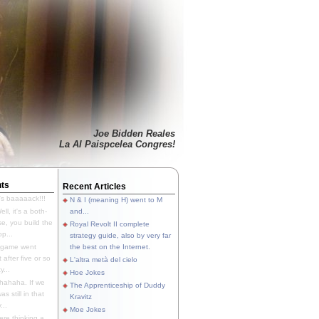
Joe Bidden Reales
La Al Paispcelea Congres!
ts
Recent Articles
's baaaaack!!!
N & I (meaning H) went to M
ll, it's a both-
and...
e, you build the
Royal Revolt II complete
p...
strategy guide, also by very far
 game went
the best on the Internet.
t after five or so
L'altra metà del cielo
y...
Hoe Jokes
hahaha. If we
The Apprenticeship of Duddy
s still in that
Kravitz
...
Moe Jokes
re thinking a