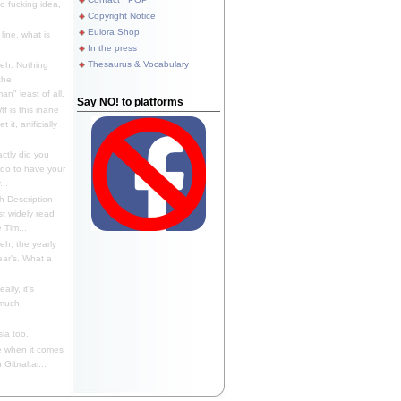
 fucking idea,
Copyright Notice
Eulora Shop
line, what is
In the press
Thesaurus & Vocabulary
eh. Nothing
the
n" least of all.
Say NO! to platforms
f is this inane
it, artificially
ctly did you
 do to have your
..
 Description
st widely read
 Tim...
h, the yearly
ear's. What a
ally, it's
 much
ia too.
 when it comes
Gibraltar...