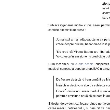
Mott
facut
schim
care 
Sub acest generos motto-i curva, sa-mi permitet
confuze ale mintii de presa :
Jurnalistul a mai adăugat că nu va peri
crede despre oricine, bazându-se însă 
"Nu cred că Mircea Badea are libertat
Voiculescu în emisiune nu cred că ar putea
Cum ziceam si
cu o alta ocazie
, suspectez
maciucii cunoscuta popular drept BAC n-a rezol
De fiecare dată când l-am urmărit pe Mi
Însă chiar dacă vom aborda subiecte c
C
Ficare
dintre noi avem mediul și unive
pentru o emisiune nouă să se bată în au
E destul de evident ca fiecare dintre noi av
care-i mediul cetateanului, si cam cit de par