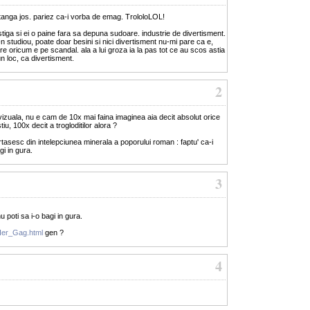
tanga jos. pariez ca-i vorba de emag. TrololoLOL!
stiga si ei o paine fara sa depuna sudoare. industrie de divertisment.
n studiou, poate doar besini si nici divertisment nu-mi pare ca e,
re oricum e pe scandal. ala a lui groza ia la pas tot ce au scos astia
un loc, ca divertisment.
2
izuala, nu e cam de 10x mai faina imaginea aia decit absolut orice
u, 100x decit a trogloditilor alora ?
artasesc din intelepciunea minerala a poporului roman : faptu' ca-i
i in gura.
3
 poti sa i-o bagi in gura.
Her_Gag.html
gen ?
4