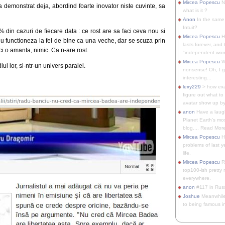
Mircea Popescu
No
e-a demonstrat deja, abordind foarte inovator niste cuvinte, sa
what is it ?
Anon
In the same 
Intuit?
% din cazuri de fiecare data : ce rost are sa faci ceva nou si
Mircea Popescu
H
 functioneza la fel de bine ca una veche, dar se scuza prin
lasts forever, and 
ci o amanta, nimic. Ca n-are rost.
"independent woma
Mircea Popescu
Wt
ul lor, si-ntr-un univers paralel.
nonsense! Oh, I get 
interesting...
lexy229
> how exa
figure out what to
avatar show up by.
anon
Have a laugh
Planet Earth's mo
blog.... Read More
Mircea Popescu
He
problems of last y
life.
Mircea Popescu
Re
top100-ish pretty
everywhere.
anon
#117 in Russ
Joshue
Meanwhile
to being famous in 