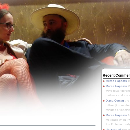
Recent Commen
Mircea Popescu
It
Mircea Popescu
We
ways tower defens
pathway and the o
Diana Coman
the
offline (it does tha
minutes of inactivit
Mircea Popescu
A
met back when I wa
line I'd have totally
u
pletzalcoatl
You we