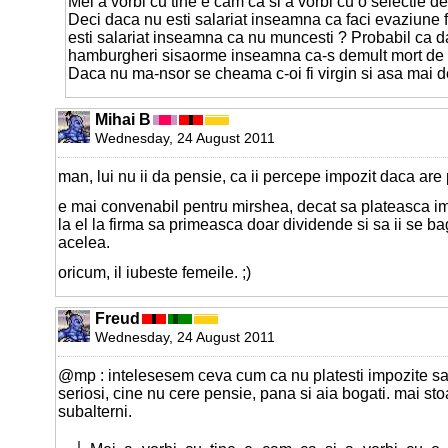
Mei a vorbi cu tine e cam ca si a vorbi cu o selectie de
Deci daca nu esti salariat inseamna ca faci evaziune 
esti salariat inseamna ca nu muncesti ? Probabil ca 
hamburgheri sisaorme inseamna ca-s demult mort de 
Daca nu ma-nsor se cheama c-oi fi virgin si asa mai d
Mihai B
Wednesday, 24 August 2011
man, lui nu ii da pensie, ca ii percepe impozit daca are p
e mai convenabil pentru mirshea, decat sa plateasca im
la el la firma sa primeasca doar dividende si sa ii se b
acelea.
oricum, il iubeste femeile. ;)
Freud
Wednesday, 24 August 2011
@mp : intelesesem ceva cum ca nu platesti impozite sa
seriosi, cine nu cere pensie, pana si aia bogati. mai st
subalterni.