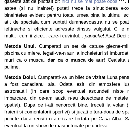
gaseste atit de plictisit cit
nici nu se mai poate obosi
***. 
astea (si nu inainte!) puteti trece la sinuciderea exot
bineinteles evident pentru toata lumea pina la ultimul s
atit de speciala cum sunteti dumneavoastra nu se poate
ieftinache si eficiente adresate dinsus vulgului. Ci e
mult... cum ii zice... care-i cuvintul...
panache
! Asa! Deci 
Metoda Unul.
Cumparati un set de catuse glezne-mi
piscina cu miere, legati-va-n aur la incheieturi si imburdat
muri ca o musca,
dar ca o musca de aur
! Cealalta 
pulime.
Metoda Doiul.
Cumparati-va un bilet de vizitat Luna pen
a fost canadianul ala. Odata iesiti din atmosfera lua
astronautii (in care scop eventual ascundeti niste m
imbarcare, din ce-am auzit n-au detectoare de metale 
spatial). Dupa ce i-ati nenorocit bine, treceti la volan
fraierii si comentatorii sportivi) si jucati o tura-doua de 
puncte daca reusiti o aterizare fortata pe Casa Alba. 
eventual la un show de masini tunate pe undeva.