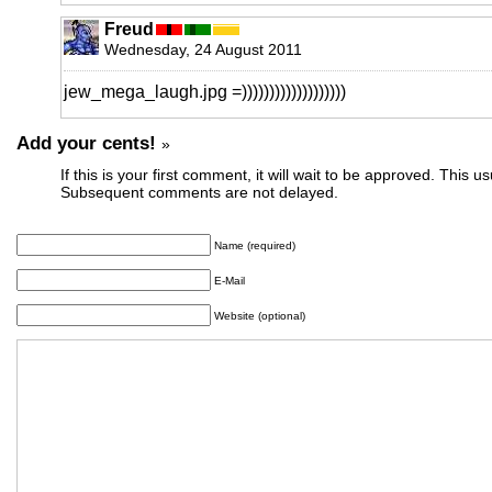
Freud
Wednesday, 24 August 2011
jew_mega_laugh.jpg =)))))))))))))))))))
Add your cents!
»
If this is your first comment, it will wait to be approved. This u
Subsequent comments are not delayed.
Name (required)
E-Mail
Website (optional)