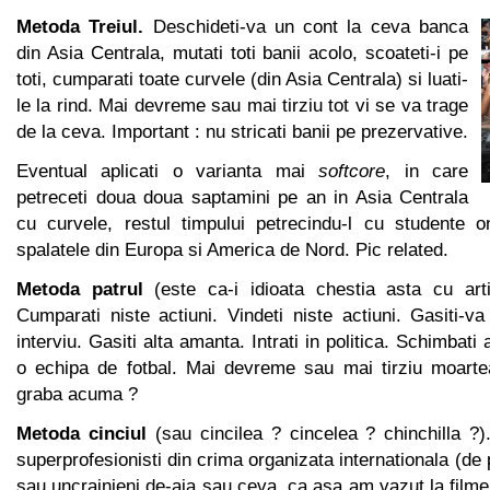
Metoda Treiul.
Deschideti-va un cont la ceva banca
din Asia Centrala, mutati toti banii acolo, scoateti-i pe
toti, cumparati toate curvele (din Asia Centrala) si luati-
le la rind. Mai devreme sau mai tirziu tot vi se va trage
de la ceva. Important : nu stricati banii pe prezervative.
Eventual aplicati o varianta mai
softcore
, in care
petreceti doua doua saptamini pe an in Asia Centrala
cu curvele, restul timpului petrecindu-l cu studente 
spalatele din Europa si America de Nord. Pic related.
Metoda patrul
(este ca-i idioata chestia asta cu art
Cumparati niste actiuni. Vindeti niste actiuni. Gasiti-
interviu. Gasiti alta amanta. Intrati in politica. Schimbat
o echipa de fotbal. Mai devreme sau mai tirziu moarte
graba acuma ?
Metoda cinciul
(sau cincilea ? cincelea ? chinchilla ?).
superprofesionisti din crima organizata internationala (de p
sau uncrainieni de-aia sau ceva, ca asa am vazut la filme 