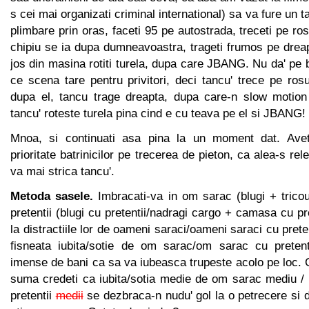
s cei mai organizati criminal international) sa va fure un ta
plimbare prin oras, faceti 95 pe autostrada, treceti pe ro
chipiu se ia dupa dumneavoastra, trageti frumos pe dreap
jos din masina rotiti turela, dupa care JBANG. Nu da' pe
ce scena tare pentru privitori, deci tancu' trece pe ros
dupa el, tancu trage dreapta, dupa care-n slow motion
tancu' roteste turela pina cind e cu teava pe el si JBANG!
Mnoa, si continuati asa pina la un moment dat. Aveti
prioritate batrinicilor pe trecerea de pieton, ca alea-s rel
va mai strica tancu'.
Metoda sasele.
Imbracati-va in om sarac (blugi + tric
pretentii (blugi cu pretentii/nadragi cargo + camasa cu pret
la distractiile lor de oameni saraci/oameni saraci cu prete
fisneata iubita/sotie de om sarac/om sarac cu pretenti
imense de bani ca sa va iubeasca trupeste acolo pe loc. 
suma credeti ca iubita/sotia medie de om sarac mediu 
pretentii
medii
se dezbraca-n nudu' gol la o petrecere si 