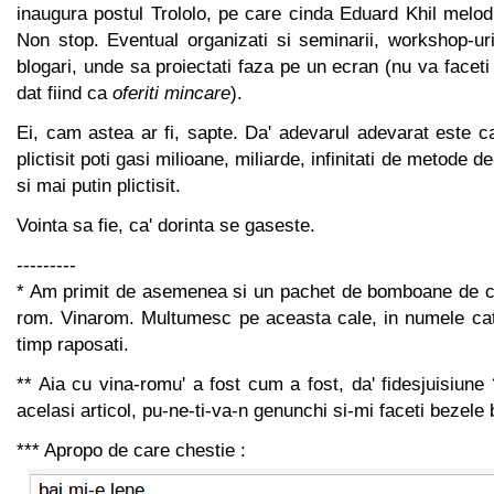
inaugura postul Trololo, pe care cinda Eduard Khil melod
Non stop. Eventual organizati si seminarii, workshop-uri 
blogari, unde sa proiectati faza pe un ecran (nu va faceti
dat fiind ca
oferiti mincare
).
Ei, cam astea ar fi, sapte. Da' adevarul adevarat este c
plictisit poti gasi milioane, miliarde, infinitati de metode d
si mai putin plictisit.
Vointa sa fie, ca' dorinta se gaseste.
---------
* Am primit de asemenea si un pachet de bomboane de c
rom. Vinarom. Multumesc pe aceasta cale, in numele catei
timp raposati.
** Aia cu vina-romu' a fost cum a fost, da' fidesjuisiune
acelasi articol, pu-ne-ti-va-n genunchi si-mi faceti bezele
*** Apropo de care chestie :