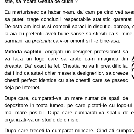
stie, sa moara Getuta de ciuda ?
Eu marturisesc ca habar n-am, da' cam pe cind veti avea
sa puteti trage concluzii respectabile statistic garant
De-asta am inclus si oamenii saraci in discutie, apropo, d
la aia cu pretentii aveti bune sanse sa sfirsiti ca si mine
sarmanii au
pretentia
ca v-or omorit si li-e bine-asa.
Metoda saptele.
Angajati un designer profesionist sa
va faca un logo care sa arate ca-n imaginea din
dreapta. Da' exact la fel. Chestia nu va fi prea dificila,
dat fiind ca asta-i chiar meseria designerilor, sa creeze
chestii perfect identice cu alte chestii care se gasesc
deja pe Internet.
Dupa care, cumparati-va un mare numar de spatii de
depozitare in toata lumea, pe care pictati-le cu logo-u
mai mare posibil. Dupa care cumparati-va spatiu de em
organizati-va un studio de emisie.
Dupa care treceti la cumparat mincare. Cind ati cumpara