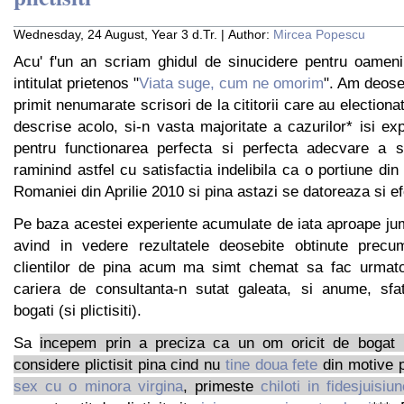
Wednesday, 24 August, Year 3 d.Tr. | Author:
Mircea Popescu
Acu' f'un an scriam ghidul de sinucidere pentru oameni 
intitulat prietenos "
Viata suge, cum ne omorim
". Am deoseb
primit nenumarate scrisori de la cititorii care au election
descrise acolo, si-n vasta majoritate a cazurilor* isi ex
pentru functionarea perfecta si perfecta adecvare a s
raminind astfel cu satisfactia indelibila ca o portiune di
Romaniei din Aprilie 2010 si pina astazi se datoreaza si ef
Pe baza acestei experiente acumulate de iata aproape juma
avind in vedere rezultatele deosebite obtinute precu
clientilor de pina acum ma simt chemat sa fac urmato
cariera de consultanta-n sutat galeata, si anume, sfa
bogati (si plictisiti).
Sa
incepem prin a preciza ca un om oricit de bogat 
considere plictisit pina cind nu
tine doua fete
din motive 
sex cu o minora virgina
, primeste
chiloti in fidesjuisiu