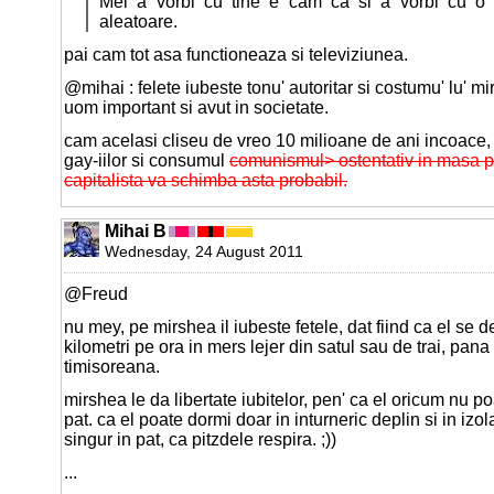
Mei a vorbi cu tine e cam ca si a vorbi cu o s
aleatoare.
pai cam tot asa functioneaza si televiziunea.
@mihai : felete iubeste tonu' autoritar si costumu' lu' m
uom important si avut in societate.
cam acelasi cliseu de vreo 10 milioane de ani incoace, 
gay-iilor si consumul
comunismul> ostentativ in masa 
capitalista va schimba asta probabil.
Mihai B
Wednesday, 24 August 2011
@Freud
nu mey, pe mirshea il iubeste fetele, dat fiind ca el se
kilometri pe ora in mers lejer din satul sau de trai, pana
timisoreana.
mirshea le da libertate iubitelor, pen' ca el oricum nu p
pat. ca el poate dormi doar in inturneric deplin si in izola
singur in pat, ca pitzdele respira. ;))
...