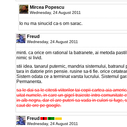
Mircea Popescu
Wednesday, 24 August 2011
Io nu ma sinucid ca-s om sarac.
Freud
Wednesday, 24 August 2011
minti. ca orice om rational la batranete, ai metoda pasti
nimic si livid.
stii idea. tanarul puternic, mandria sistemului, batranul p
tara in datorie prin pensie. rusine sa-ti fie. orice cetate
Sistem odata ce a terminat varsta lucrului. Sistemul gar
Permanenta.
sa le dai sa le citesti viitorilor tai copii cartea aia amer
uitat numele, in care un gigel traieste intro comunitate
in alb negru, dar el are puteri sa vada in culori si fuge,
caut de ore pe google.
Freud
Wednesday, 24 August 2011