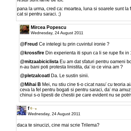
pana la urma, cred ca: moartea, luna si soarele sunt la f
cat si pentru saraci. ;)
Mircea Popescu
Wednesday, 24 August 2011
@
Freud
Ce intelegi tu prin cuvintul ironie ?
@
krossfire
Din experienta iti spun ca li se rupe fix in 
@
mitzaabiciclista
Eu am dat sfaturi pentru oameni bo
n-au bani poti protesta linistita, da' io ce vina am ?
@
pletzalcoatl
Da. Le sustin sinii.
@
Mihai B
Mei, nu stiu cine ti-o cicat nasu' cu teoria a
ceva la fel pentru bogati si pentru saraci, da' ma amu
chinui s-o lipesti de chestii pe care evident nu se potri
f
Wednesday, 24 August 2011
daca te sinucizi, cine mai scrie Trilema?