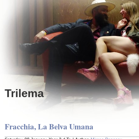
Trilema
Fracchia, La Belva Umana