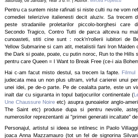
Saturday, 08 January, Year 3 d.Tr. | Author:
Mircea Popescu
Pentru ca suntem niste rafinati si niste culti nu ne vom ref
comediei telerizive italienesti decit aluziv. Sa trecem d
peste stradaniile proletarilor piccolo-borghesi care d
Secondo Tragico, Contro Tutti de parca altceva nu mai
cunoasteti, stiti cine sunt : rock'n'rollerii iubitori de
Yellow Submarine si cam atit, metalistii fani Iron Maiden
the Dark si poate, poate, cu putin noroc, Run to the Hills
pentru care Queen = I Want to Break Free (ce-i aia Bohe
Hai c-am facut misto destul, sa trecem la fapte.
Filmul
judecata mea un non plus ultram, virful carierei unui pers
unei idei, pe de-o parte. Pe de cealalta parte, este un vi
inalt dar cu siguranta in topul batjocurilor continentale (
L
Une Chaussure Noire
etc) asupra gunoaielor anglo-amer
The Saint etc) produse dupa si pentru nevoile, astepta
numerosilor reprezentanti ai "primei generatii incaltate" d
Personajul, artistul si ideea se intilnesc in Paolo Villagg
joaca Anna Mazzamauro (tot un fel de signorina Silvani