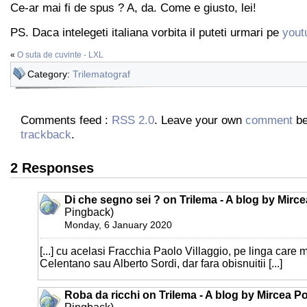
Ce-ar mai fi de spus ? A, da. Come e giusto, lei!
PS. Daca intelegeti italiana vorbita il puteti urmari pe
yout
«
O suta de cuvinte - LXL
Category:
Trilematograf
Comments feed :
RSS 2.0
. Leave your own
comment
be
trackback
.
2 Responses
Di che segno sei ? on Trilema - A blog by Mirc
Pingback)
Monday, 6 January 2020
[...] cu acelasi Fracchia Paolo Villaggio, pe linga care
Celentano sau Alberto Sordi, dar fara obisnuitii [...]
Roba da ricchi on Trilema - A blog by Mircea P