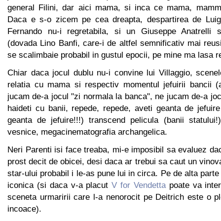
general Filini, dar aici mama, si inca ce mama, mam
Daca e s-o zicem pe cea dreapta, despartirea de Luigi
Fernando nu-i regretabila, si un Giuseppe Anatrelli 
(dovada Lino Banfi, care-i de altfel semnificativ mai reus
se scalimbaie probabil in gustul epocii, pe mine ma lasa r
Chiar daca jocul dublu nu-i convine lui Villaggio, scene
relatia cu mama si respectiv momentul jefuirii bancii
jucam de-a jocul "zi normala la banca", ne jucam de-a jocu
haideti cu banii, repede, repede, aveti geanta de jefui
geanta de jefuire!!!) transcend pelicula (banii statului!
vesnice, megacinematografia archangelica.
Neri Parenti isi face treaba, mi-e imposibil sa evaluez d
prost decit de obicei, desi daca ar trebui sa caut un vinovat
star-ului probabil i le-as pune lui in circa. Pe de alta part
iconica (si daca v-a placut
V for Vendetta
poate va inter
sceneta urmaririi care l-a nenorocit pe Deitrich este o p
incoace).