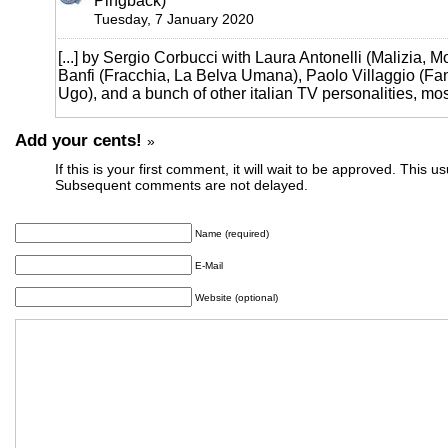
Pingback)
Tuesday, 7 January 2020
[...] by Sergio Corbucci with Laura Antonelli (Malizia, 
Banfi (Fracchia, La Belva Umana), Paolo Villaggio (Fan
Ugo), and a bunch of other italian TV personalities, mostl
Add your cents!
»
If this is your first comment, it will wait to be approved. This u
Subsequent comments are not delayed.
Name (required)
E-Mail
Website (optional)