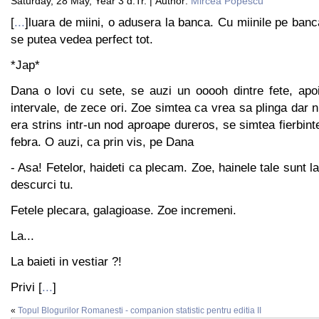
Saturday, 28 May, Year 3 d.Tr. | Author:
Mircea Popescu
[
...
]luara de miini, o adusera la banca. Cu miinile pe banc
se putea vedea perfect tot.
*Jap*
Dana o lovi cu sete, se auzi un ooooh dintre fete, apoi 
intervale, de zece ori. Zoe simtea ca vrea sa plinga dar n
era strins intr-un nod aproape dureros, se simtea fierbin
febra. O auzi, ca prin vis, pe Dana
- Asa! Fetelor, haideti ca plecam. Zoe, hainele tale sunt la 
descurci tu.
Fetele plecara, galagioase. Zoe incremeni.
La...
La baieti in vestiar ?!
Privi [
...
]
«
Topul Blogurilor Romanesti - companion statistic pentru editia II