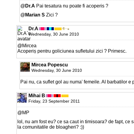
@
Dr.A
Pai tesatura nu poate fi acoperis ?
@
Marian S
Zici ?
Dr.A
Wednesday, 30 June 2010
@Mircea
Acoperiș pentru goliciunea sufletului zici ? Primesc.
Mircea Popescu
Wednesday, 30 June 2010
Pai nu, ca suflet gol au numa' femeile. Al barbatilor e 
Mihai B
Friday, 23 September 2011
@MP
lol, nu am fost eu? ce sa caut in timisoara? de fapt, ce 
la comunitatile de bloagheri? :))