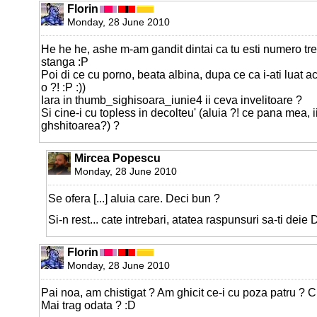
Florin
Monday, 28 June 2010
He he he, ashe m-am gandit dintai ca tu esti numero trei
stanga :P
Poi di ce cu porno, beata albina, dupa ce ca i-ati luat acu
o ?! :P :))
Iara in thumb_sighisoara_iunie4 ii ceva invelitoare ?
Si cine-i cu topless in decolteu' (aluia ?! ce pana mea, 
ghshitoarea?) ?
Mircea Popescu
Monday, 28 June 2010
Se ofera [...] aluia care. Deci bun ?
Si-n rest... cate intrebari, atatea raspunsuri sa-ti dei
Florin
Monday, 28 June 2010
Pai noa, am chistigat ? Am ghicit ce-i cu poza patru ? Ci
Mai trag odata ? :D