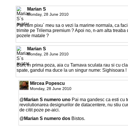
Marian S
Monday, 28 June 2010
Pai cum pixu` meu sa o vezi la marime normala, ca faci 
trimite pe Trilema premium ? Apoi no, n-am alta treaba 
pozele matale ?
Marian S
Monday, 28 June 2010
Bun, in prima poza, aia cu Tarnava sculata rau si cu cla
spate, gandul ma duce la un singur nume: Sighisoara !
Mircea Popescu
Monday, 28 June 2010
@
Marian S numero uno
Pai ma gandesc ca esti cu t
revolutionarea designurilor de datacentere, nu stiu cu
de citit poze pe-aici.
@
Marian S numero dos
Bistos.