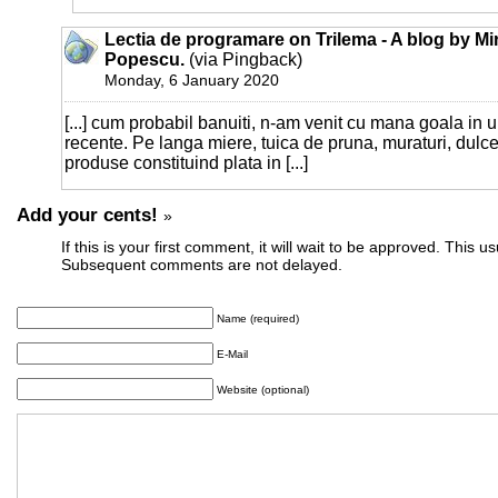
Lectia de programare on Trilema - A blog by Mi
Popescu.
(via Pingback)
Monday, 6 January 2020
[...] cum probabil banuiti, n-am venit cu mana goala in u
recente. Pe langa miere, tuica de pruna, muraturi, dulcet
produse constituind plata in [...]
Add your cents!
»
If this is your first comment, it will wait to be approved. This u
Subsequent comments are not delayed.
Name (required)
E-Mail
Website (optional)