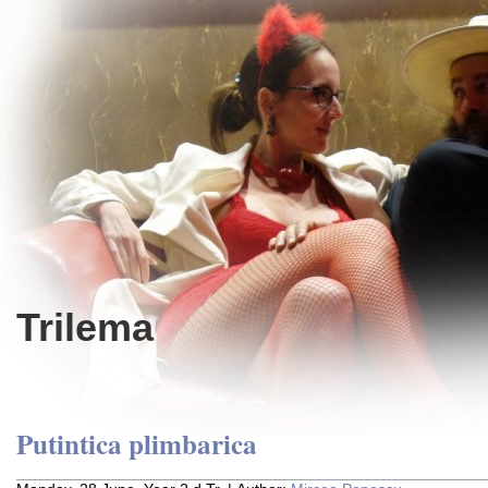
Trilema
Putintica plimbarica