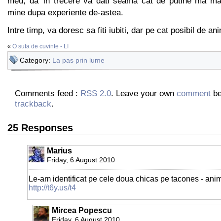
meu, da' in trecere va dati seama cat de putine ma ma
mine dupa experiente de-astea.
Intre timp, va doresc sa fiti iubiti, dar pe cat posibil de a
«
O suta de cuvinte - LI
Category:
La pas prin lume
Comments feed :
RSS 2.0
. Leave your own
comment
be
trackback
.
25 Responses
Marius
Friday, 6 August 2010
Le-am identificat pe cele doua chicas pe tacones - ani
http://t6y.us/t4
Mircea Popescu
Friday, 6 August 2010