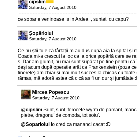
cipslim
Saturday, 7 August 2010
ce soparle veninoase is in Ardeal , sunteti cu capu?
Șopârloiul
Saturday, 7 August 2010
Ce nu știi tu e că fârtații m-au dus după aia la spital și 
Coada mi-a crescut la loc ca la orice șopârlă care se r
s. Dar am glumit, nu mai sunt supărat pe tine pentru că în
deși acum după operație arăt ca Frankenstein (poza ce 
tinerețe) am chiar și mai mult succes la chicas cu toate 
rămas, mă adoră astea că cică aș fi un dur și jumătate 
Mircea Popescu
Saturday, 7 August 2010
@
cipslim
Sunt, sunt, ferocele wyrm de pamant, manc
pietre, dragonu' de comoda, tot soiu'.
@
Soparloiul
Io cred ca mananci cacat :D