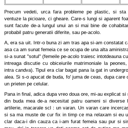
Precum vedeti, urca fara probleme pe plastic, si sta 
ventuze la picioare, ci gheare. Care-s lungi si aparent fo
sunt facute de-a lungul unui an si mai bine de cohabitare
probabil patru generatii diferite, sau pe-acolo.
A, era sa uit. Intr-o buna zi am tras apa si-am constatat 
asa ca am sunat femeia ce se ocupa de una alta aministra
si-a sunat "sotul" (femeile pe-acolo traiesc intotdeauna c
intreaga discutie cu obiceiurile matrimoniale la peones
intra candva). Tipul era clar bagat pana la gat in undergr
alea. Si s-o apucat de buda, fo' juma de ceas, dupa care 
un prieten pe celular.
Pana in final, adica dupa vreo doua ore, mi-au explicat si
din buda mea de-a necesitat patru oameni si diverse 
artilerie, macarale scl : un varan. Un varan care incerca
si sa ma muste de cur fix in timp ce ma relaxam si eu
clar daca-i din cauza ca i-am furat femeia sau pur si si