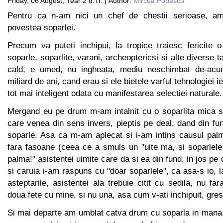
Friday, 06 August, Year 2 d.Tr. | Author:
Mircea Popescu
Pentru ca n-am nici un chef de chestii serioase, a
povestea soparlei.
Precum va puteti inchipui, la tropice traiesc fericite 
soparle, soparlite, varani, archeoptericsi si alte diverse ta
cald, e umed, nu ingheata, mediu neschimbat de-acu
miliard de ani, cand erau si ele bietele varful tehnologiei i
tot mai inteligent odata cu manifestarea selectiei naturale.
Mergand eu pe drum m-am intalnit cu o soparlita mica si
care venea din sens invers, pieptis pe deal, dand din fu
soparle. Asa ca m-am aplecat si i-am intins causul palm
fara fasoane (ceea ce a smuls un "uite ma, si soparlele
palma!" asistentei uimite care da si ea din fund, in jos pe 
si caruia i-am raspuns cu "doar soparlele", ca asa-s io, l
asteptarile, asistentei ala trebuie citit cu sedila, nu f
doua fete cu mine, si nu una, asa cum v-ati inchipuit, gre
Si mai departe am umblat catva drum cu soparla in mana,