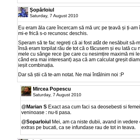
Șopârloiul
Saturday, 7 August 2010
Eu eram ăla care încercam să mă urc pe țeavă și ți-am 
mi-e frică s-o recunosc deschis.
Speram să te fac regreți că ai fost atât de nesăbuit să-mi
însă eram torpilat rău de tot că o făcusem și eu lată cu 
mele cu sânge rece (pe care cu nesimțire maximă mi le-a
când era mai interesant) așa că am calculat greșit diamet
ieșit combinația.
Dar să știi că te-am notat. Ne mai întâlnim noi :P
Mircea Popescu
Saturday, 7 August 2010
@
Marian S
Exact asa cum faci sa deosebesti si femei
veninoase : nu-ti pasa.
@
Soparloiul
Mei, am ca niste dubii, avand in vedere 
extras pe bucati, ca se infundase rau de tot in teava.