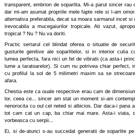
transparent, embrion de soparlita. Mi-a parut sincer rau 
dar mi-am asumat propriile mele fapte rele si l-am omora
alternativa preferabila, decat sa moara sarmanul incet si 
irevocabila a mucegaiurilor tropicale. Ati vazut, aprop
tropical ? Nu ? Nu va doriti.
Practic sertarul cel blindat oferea o situatie de secur
gusturile genitive ale soparlitelor, si in interior cutia c
lumea perfecta, fara nici un fel de vibratii (ca asta-i prin
lume a taratoarelor). Si cum nu potrivea chiar perfect, 
cu profilul la sol de 5 milimetri maxim sa se strecoare
afara.
Chestia este ca ouale respective erau cam de dimensiu
lor, ceea ce... sincer am stat un moment si-am contempla
nenorocita cu oul cel neted si albicios. Dar daca-i pana a
tot cam cat un cap, ba chiar mai mare. Asta-i viata, d
vorbeasca cu serpii...
Ei, si de-atunci s-au succedat generatii de soparlite p