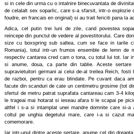
si in cele din urma cu o intalnire binecuvantata de divinita
de celalalt sex soparlic, care s-a sfarsit, intr-o explozi
foudre, en francais en original) si au trait fericiti pana la a
Adica, cel putin trei luni de zile, cand povestea sopa
reincepe din punctul de vedere al povestitorului. Care dor
size cu boxspring sub saltea, cum se face in tarile civ
Romania), totul intr-un frumos ensemble de lemn de 
respectiv cantarea cred cam o tona, cu totul lui tot. Iar i
si anume, doua, ca parte din tablie. Aceste sertare
supravietuitori germani ai celui de-al treilea Reich, fosti l
de razboi, pentru ca erau blindate. Pe cuvant daca am
facute din scanduri de cate un centimetru grosime (tot d
sfertul de metru patrat suprafata cantareau cam 3-4 kil
le trageai mai hotarat si ieseau afara ti le scapai pe pic
altfel i s-a si intamplat unei mandre domnite care si-a a
coltul pe unghia degetului mare, care i-a si cazut m
comemorare.
Iar intr-unul dintre aceste sertare, anume cel din dreapt