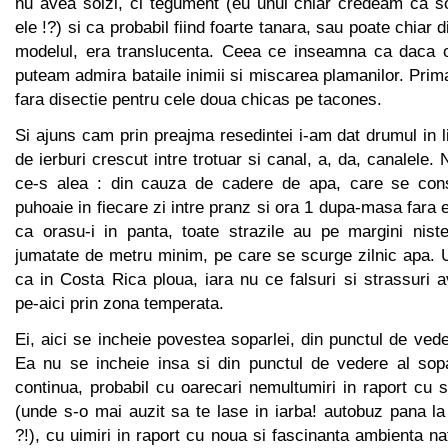
nu avea solzi, ci tegument (eu unul chiar credeam ca so
ele !?) si ca probabil fiind foarte tanara, sau poate chiar
modelul, era translucenta. Ceea ce inseamna ca daca o
puteam admira bataile inimii si miscarea plamanilor. Prim
fara disectie pentru cele doua chicas pe tacones.
Si ajuns cam prin preajma resedintei i-am dat drumul in 
de ierburi crescut intre trotuar si canal, a, da, canalele. 
ce-s alea : din cauza de cadere de apa, care se const
puhoaie in fiecare zi intre pranz si ora 1 dupa-masa fara 
ca orasu-i in panta, toate strazile au pe margini nist
jumatate de metru minim, pe care se scurge zilnic apa. 
ca in Costa Rica ploua, iara nu ce falsuri si strassuri
pe-aici prin zona temperata.
Ei, aici se incheie povestea soparlei, din punctul de vede
Ea nu se incheie insa si din punctul de vedere al sopar
continua, probabil cu oarecari nemultumiri in raport cu s
(unde s-o mai auzit sa te lase in iarba! autobuz pana la
?!), cu uimiri in raport cu noua si fascinanta ambienta n