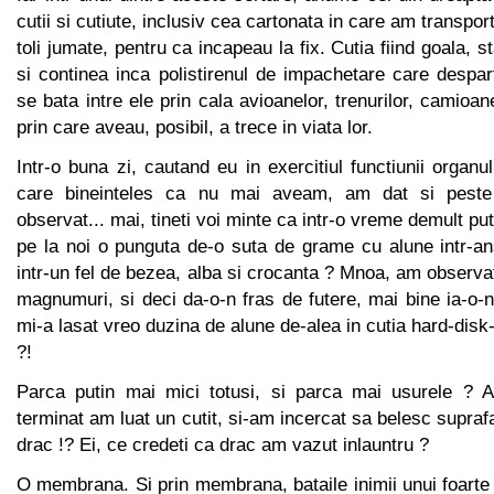
cutii si cutiute, inclusiv cea cartonata in care am transpor
toli jumate, pentru ca incapeau la fix. Cutia fiind goala, 
si continea inca polistirenul de impachetare care despar
se bata intre ele prin cala avioanelor, trenurilor, camioa
prin care aveau, posibil, a trece in viata lor.
Intr-o buna zi, cautand eu in exercitiul functiunii organu
care bineinteles ca nu mai aveam, am dat si peste 
observat... mai, tineti voi minte ca intr-o vreme demult p
pe la noi o punguta de-o suta de grame cu alune intr-an
intr-un fel de bezea, alba si crocanta ? Mnoa, am observ
magnumuri, si deci da-o-n fras de futere, mai bine ia-o-n
mi-a lasat vreo duzina de alune de-alea in cutia hard-disk
?!
Parca putin mai mici totusi, si parca mai usurele ?
terminat am luat un cutit, si-am incercat sa belesc supraf
drac !? Ei, ce credeti ca drac am vazut inlauntru ?
O membrana. Si prin membrana, bataile inimii unui foarte 