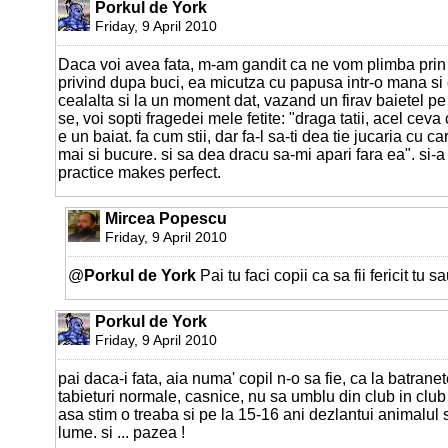
Porkul de York
Friday, 9 April 2010
Daca voi avea fata, m-am gandit ca ne vom plimba prin
privind dupa buci, ea micutza cu papusa intr-o mana si
cealalta si la un moment dat, vazand un firav baietel p
se, voi sopti fragedei mele fetite: "draga tatii, acel ce
e un baiat. fa cum stii, dar fa-l sa-ti dea tie jucaria cu c
mai si bucure. si sa dea dracu sa-mi apari fara ea". si-a 
practice makes perfect.
Mircea Popescu
Friday, 9 April 2010
@
Porkul de York
Pai tu faci copii ca sa fii fericit tu sa
Porkul de York
Friday, 9 April 2010
pai daca-i fata, aia numa' copil n-o sa fie, ca la batran
tabieturi normale, casnice, nu sa umblu din club in clu
asa stim o treaba si pe la 15-16 ani dezlantui animalul 
lume. si ... pazea !