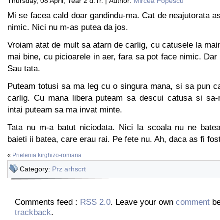
Thursday, 08 April, Year 2 d.Tr. | Author:
Mircea Popescu
Mi se facea cald doar gandindu-ma. Cat de neajutorata as
nimic. Nici nu m-as putea da jos.
Vroiam atat de mult sa atarn de carlig, cu catusele la main
mai bine, cu picioarele in aer, fara sa pot face nimic. Da
Sau tata.
Puteam totusi sa ma leg cu o singura mana, si sa pun ca
carlig. Cu mana libera puteam sa descui catusa si sa-
intai puteam sa ma invat minte.
Tata nu m-a batut niciodata. Nici la scoala nu ne bate
baieti ii batea, care erau rai. Pe fete nu. Ah, daca as fi fost
«
Prietenia kirghizo-romana
Category:
Prz arhscrt
Comments feed :
RSS 2.0
. Leave your own
comment
be
trackback
.