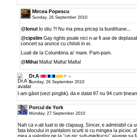
Mircea Popescu
Sunday, 26 September 2010
@
Ionut
Io stiu ?! Nu ma prea pricep la burdihane...
@
cipslim
Gay rights poate nici n-ar fi ase de deplasat
concert sa arunce cu chiloti in ei.
Luati de la Columbina ai' mare. Pam-pam.
@
Mihai
Mafia! Mafia! Mafia!
Dr.A
Sunday, 26 September 2010
l-am găsit (vezi pingbk). da e datat 97 nu 94 cum ținea
Porcul de York
Monday, 27 September 2010
Nah ca v-ati luat si de clapaug. Sincer, e admirabil ca u
fata blocului in pantaloni scurti si cu mingea la picior, 
mea a valorilor pe la "un pic sub-mediucru" ajunge sa 