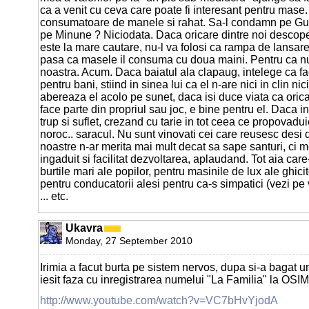
ca a venit cu ceva care poate fi interesant pentru mase
consumatoare de manele si rahat. Sa-l condamn pe Gu
pe Minune ? Niciodata. Daca oricare dintre noi descop
este la mare cautare, nu-l va folosi ca rampa de lansare
pasa ca masele il consuma cu doua maini. Pentru ca n
noastra. Acum. Daca baiatul ala clapaug, intelege ca f
pentru bani, stiind in sinea lui ca el n-are nici in clin n
abereaza el acolo pe sunet, daca isi duce viata ca oric
face parte din propriul sau joc, e bine pentru el. Daca i
trup si suflet, crezand cu tarie in tot ceea ce propovadui
noroc.. saracul. Nu sunt vinovati cei care reusesc desi
noastre n-ar merita mai mult decat sa sape santuri, ci m
ingaduit si facilitat dezvoltarea, aplaudand. Tot aia care
burtile mari ale popilor, pentru masinile de lux ale ghicit
pentru conducatorii alesi pentru ca-s simpatici (vezi p
... etc.
Ukavra
Monday, 27 September 2010
Irimia a facut burta pe sistem nervos, dupa si-a bagat un
iesit faza cu inregistrarea numelui "La Familia" la OSIM
http://www.youtube.com/watch?v=VC7bHvYjodA