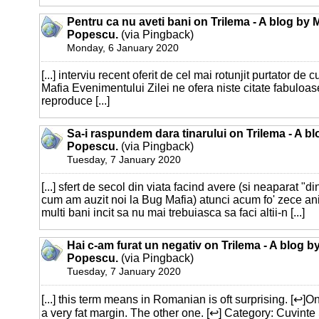
Pentru ca nu aveti bani on Trilema - A blog by 
Popescu.
(via Pingback)
Monday, 6 January 2020
[...] interviu recent oferit de cel mai rotunjit purtator de
Mafia Evenimentului Zilei ne ofera niste citate fabuloas
reproduce [...]
Sa-i raspundem dara tinarului on Trilema - A b
Popescu.
(via Pingback)
Tuesday, 7 January 2020
[...] sfert de secol din viata facind avere (si neaparat "din
cum am auzit noi la Bug Mafia) atunci acum fo' zece ani
multi bani incit sa nu mai trebuiasca sa faci altii-n [...]
Hai c-am furat un negativ on Trilema - A blog b
Popescu.
(via Pingback)
Tuesday, 7 January 2020
[...] this term means in Romanian is oft surprising. [↩]On
a very fat margin. The other one. [↩] Category: Cuvint