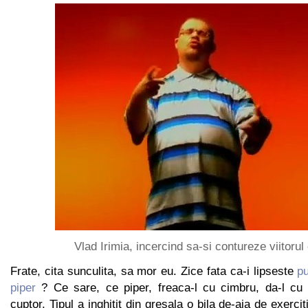
Vlad Irimia, incercind sa-si contureze viitoru
Frate, cita sunculita, sa mor eu. Zice fata ca-i lipseste
pu
piper
? Ce sare, ce piper, freaca-l cu cimbru, da-l cu 
cuptor. Tipul a inghitit din gresala o bila de-aia de exercit