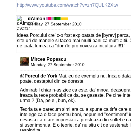
http://www.youtube.com/watch?v=zh7QULK2Xtw
dAImon
Monday, 27 September 2010
Ideea Porcului cre' c-o fost exploatata de [byrev] parca
site-uri de manele si facea mai multi bani ca multi altii. 
de toata lumea ca "dom'le promoveaza incultura !!!1".
Mircea Popescu
Monday, 27 September 2010
@
Porcul de York
Mai, eu de exemplu nu. Inca o data,
poate, desteptul din ce doreste.
Admirabil chiar n-as zice ca este, da' mnoa, deasupra c
freaca la rece probabil ca da, se gaseste. Pe cine int
urma ? (Da, pe ei, bun, ok).
Teoria ta e oarecum similara cu a spune ca tirfa care 
intelege ca o face pentru bani, nepunind "sentiment" i
nevasta care are impresia ca presteaza din suflet e c
si usor imorala. E o teorie, da' nu stiu cit de sustenabil
raspindita.