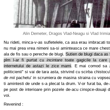
Alin Demeter, Dragos Vlad-Neagu si Vlad Irimia
Nu rideti, minca-v-as sufletelele, ca asa erau imbracati toti
nu mai prea vrea nimeni sa-si aminteasca ce mare chest
ala de fis sau o pereche de blugi.
Sutien de blugi daca as f
plm l-ar fi purtat cu
incintare
toate gagicile la care 
internetului de astazi le zice mami
. E mai comod sa zi
politicienii" si vai de tara asta, strivind cu scirba chistoc
de mii
pachetu' in scrumiera de masina straina cu vopsea 
ti amintesti de unde s-a plecat la drum. V-or furat ba, de-
pe post de interioare prin pozele de-acu cinspce-douaji 
voi.
Revenind :