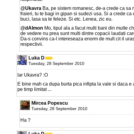
@
Ukavra
Ba, pe sistem romanesc, de-a crede ca sa m
fraieri, tu te bagi in gipan si sudezi usa. Si a crede ca
buci, lasa sa te feleze. Si etc. Lenea, zic eu.
@
dAImon
Mo, tipul ala a facut multi bani din multe ch
de vedere nu prea sunt multi dintre copacii laudati care
Da-s convins ca-l intereseaza enorm de mult cit il urasc
respectivii.
Luka D
Tuesday, 28 September 2010
Iar Ukavra? :O
E bine mah ca dupa burta pica infipta la vale si daca e 
pe timp limitat ...
Mircea Popescu
Tuesday, 28 September 2010
Ha ?
Luka D