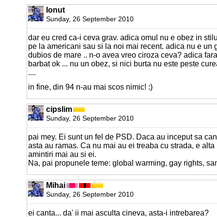
Ionut
Sunday, 26 September 2010
dar eu cred ca-i ceva grav. adica omul nu e obez in sti
pe la americani sau si la noi mai recent. adica nu e un g
dubios de mare .. n-o avea vreo ciroza ceva? adica fara
barbat ok ... nu un obez, si nici burta nu este peste cur
....
in fine, din 94 n-au mai scos nimic! :)
cipslim
Sunday, 26 September 2010
pai mey. Ei sunt un fel de PSD. Daca au inceput sa can
asta au ramas. Ca nu mai au ei treaba cu strada, e alta
amintiri mai au si ei.
Na, pai propunele teme: global warming, gay rights, sa
Mihai
Sunday, 26 September 2010
ei canta... da' ii mai asculta cineva, asta-i intrebarea?