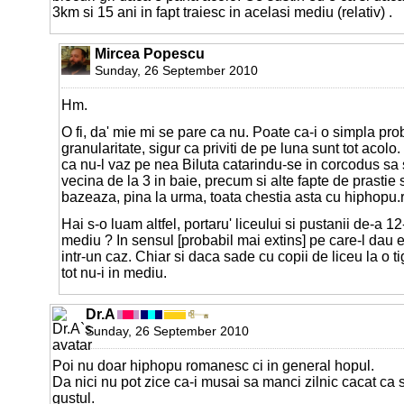
3km si 15 ani in fapt traiesc in acelasi mediu (relativ) .
Mircea Popescu
Sunday, 26 September 2010
Hm.
O fi, da' mie mi se pare ca nu. Poate ca-i o simpla pr
granularitate, sigur ca priviti de pe luna sunt tot acolo.
ca nu-l vaz pe nea Biluta catarindu-se in corcodus sa
vecina de la 3 in baie, precum si alte fapte de prastie 
bazeaza, pina la urma, toata chestia asta cu hiphopu.
Hai s-o luam altfel, portaru' liceului si pustanii de-a 12
mediu ? In sensul [probabil mai extins] pe care-l dau e
intr-un caz. Chiar si daca sade cu copii de liceu la o ti
tot nu-i in mediu.
Dr.A
Sunday, 26 September 2010
Poi nu doar hiphopu romanesc ci in general hopul.
Da nici nu pot zice ca-i musai sa manci zilnic cacat ca s
gustul.