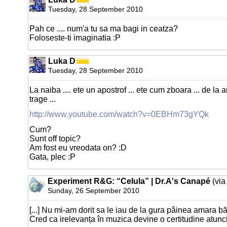
Tuesday, 28 September 2010
Pah ce .... num'a tu sa ma bagi in ceatza?
Foloseste-ti imaginatia :P
Luka D
Tuesday, 28 September 2010
La naiba .... ete un apostrof ... ete cum zboara ... de la
trage ...
http://www.youtube.com/watch?v=0EBHm73gYQk
Cum?
Sunt off topic?
Am fost eu vreodata on? :D
Gata, plec :P
Experiment R&G: “Celula” | Dr.A's Canapé
(via
Sunday, 26 September 2010
[...] Nu mi-am dorit sa le iau de la gura pâinea amara băi
Cred ca irelevanța în muzica devine o certitudine atunci