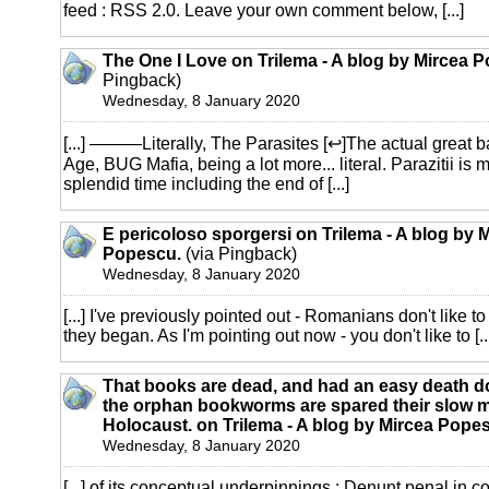
feed : RSS 2.0. Leave your own comment below, [...]
The One I Love on Trilema - A blog by Mircea 
Pingback)
Wednesday, 8 January 2020
[...] ———Literally, The Parasites [↩]The actual great 
Age, BUG Mafia, being a lot more... literal. Parazitii is 
splendid time including the end of [...]
E pericoloso sporgersi on Trilema - A blog by 
Popescu.
(via Pingback)
Wednesday, 8 January 2020
[...] I've previously pointed out - Romanians don't like
they began. As I'm pointing out now - you don't like to [..
That books are dead, and had an easy death 
the orphan bookworms are spared their slow 
Holocaust. on Trilema - A blog by Mircea Pope
Wednesday, 8 January 2020
[...] of its conceptual underpinnings ; Denunt penal in c