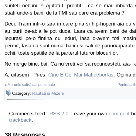
sunteti nebuni ?! Ajutati-l, proptiti-l ca se mai imburd
stiati unde-s banii de la FMI sau care era problema ?
Deci. Traim intr-o tara in care pina si hip-hoperii aia cu v
au burti de-abia le pot duce. Lasa ca avem bani de da
iepurasi pe-o fintina cu leduri, lasa c-avem toti masi
permit, lasa ca sunt numa' banci si sali de pariuri/aparate
ochii, toate spatiile de la parterul tuturor blocurilor.
Ne merge bine, bai. Ca nu vreti voi sa recunoasteti, aia-i 
A, uitasem : Pi-es.
Cine E Cel Mai Mafiot/borfas
. Opinia 
«
Marunte satisfactii personale
Pentru psih
Category:
Rautati si Mizerii
Comments feed :
RSS 2.0
. Leave your own
comment
be
trackback
.
38 Responses