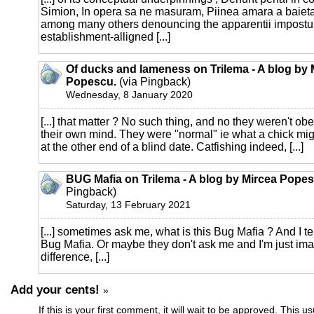
Simion, In opera sa ne masuram, Piinea amara a baietas
among many others denouncing the apparentii impostur
establishment-alligned [...]
Of ducks and lameness on Trilema - A blog by 
Popescu.
(via Pingback)
Wednesday, 8 January 2020
[...] that matter ? No such thing, and no they weren't obe
their own mind. They were "normal" ie what a chick migh
at the other end of a blind date. Catfishing indeed, [...]
BUG Mafia on Trilema - A blog by Mircea Popes
Pingback)
Saturday, 13 February 2021
[...] sometimes ask me, what is this Bug Mafia ? And I tel
Bug Mafia. Or maybe they don't ask me and I'm just im
difference, [...]
Add your cents!
»
If this is your first comment, it will wait to be approved. This u