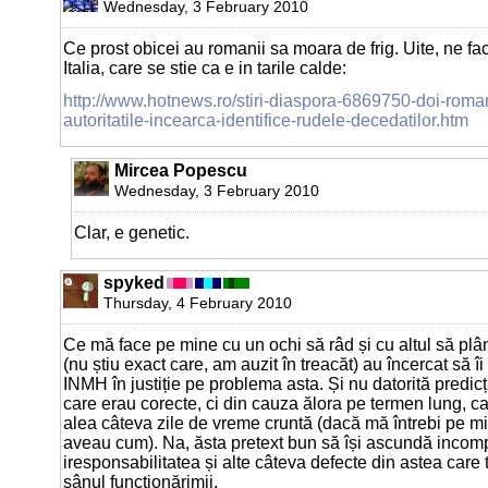
Wednesday, 3 February 2010
Ce prost obicei au romanii sa moara de frig. Uite, ne fac 
Italia, care se stie ca e in tarile calde:
http://www.hotnews.ro/stiri-diaspora-6869750-doi-romani-
autoritatile-incearca-identifice-rudele-decedatilor.htm
Mircea Popescu
Wednesday, 3 February 2010
Clar, e genetic.
spyked
Thursday, 4 February 2010
Ce mă face pe mine cu un ochi să râd și cu altul să plân
(nu știu exact care, am auzit în treacăt) au încercat să î
INMH în justiție pe problema asta. Și nu datorită predicț
care erau corecte, ci din cauza ălora pe termen lung, 
alea câteva zile de vreme cruntă (dacă mă întrebi pe mi
aveau cum). Na, ăsta pretext bun să își ascundă incom
iresponsabilitatea și alte câteva defecte din astea care 
sânul funcționărimii.