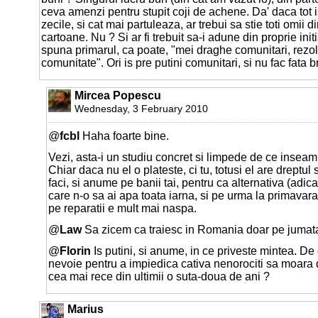
ceva amenzi pentru stupit coji de achene. Da' daca tot i
zecile, si cat mai partuleaza, ar trebui sa stie toti omii 
cartoane. Nu ? Si ar fi trebuit sa-i adune din proprie initi
spuna primarul, ca poate, "mei draghe comunitari, rez
comunitate". Ori is pre putini comunitari, si nu fac fata 
Mircea Popescu
Wednesday, 3 February 2010
@
fcbl
Haha foarte bine.
Vezi, asta-i un studiu concret si limpede de ce inseam
Chiar daca nu el o plateste, ci tu, totusi el are dreptul 
faci, si anume pe banii tai, pentru ca alternativa (adic
care n-o sa ai apa toata iarna, si pe urma la primavara
pe reparatii e mult mai naspa.
@
Law
Sa zicem ca traiesc in Romania doar pe jumata
@
Florin
Is putini, si anume, in ce priveste mintea. De 
nevoie pentru a impiedica cativa nenorociti sa moara 
cea mai rece din ultimii o suta-doua de ani ?
Marius