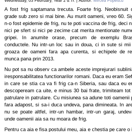
Wednesday, 03 February, Year 2 d.Tr. | Author:
Mircea Popescu
A fost frig saptamana trecuta. Foarte frig. Neobisnuit 
grade sub zero si mai bine. Au murit oameni, vreo 60. Si
n-o fost epidemie de frig, nu te poti vaccina de frig, deci 
nici pe sfert si nici pe zecime cat merita mentionate num
gripei. In anumite orase, precum de exemplu Bras
conductele. Nu intr-un loc sau in doua, ci in sute si mii
groaza de oameni fara apa curenta, si echipele de rep
munca pana prin 2013.
Nu pot sa nu observ ca ambele aceste imprejurari sublini
iresponsabilitatea functionarilor romani. Daca eu eram Sefu
in care se stia ca va fi frig ca-n Siberia, sau daca eu er
descopeream ca uite, e minus 30 bai frate, trimiteam tot 
patrulare in patrulare. Cu misiunea sa adune toti oamenii
fara adapost, si sa-i duca undeva, pana dimineata. In ar
nu se poate altfel, intr-un hambar, intr-un garaj, unde
unde oamenii aia sa nu moara de frig.
Pentru ca aia e fisa postului meu, aia e chestia pe care o