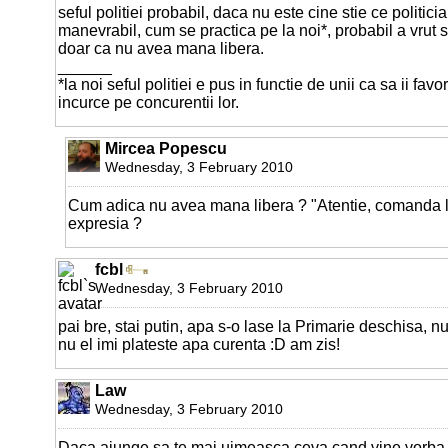
seful politiei probabil, daca nu este cine stie ce politic
manevrabil, cum se practica pe la noi*, probabil a vrut sa
doar ca nu avea mana libera.
______
*la noi seful politiei e pus in functie de unii ca sa ii favo
incurce pe concurentii lor.
Mircea Popescu
Wednesday, 3 February 2010
Cum adica nu avea mana libera ? "Atentie, comanda l
expresia ?
fcbl
Wednesday, 3 February 2010
pai bre, stai putin, apa s-o lase la Primarie deschisa, n
nu el imi plateste apa curenta :D am zis!
Law
Wednesday, 3 February 2010
Daca ajunge sa te mai uimeasca ceva cand vine vorba