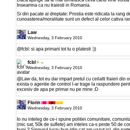
Inseamna ca nu traiesti in Romania.
Si din pacate ai dreptate: Prostia este ridicata la rang de 
cunoasterea/moralitate sunt un defect al celor cativa r
Law
Wednesday, 3 February 2010
@fcbl: si apa primarii tot tu o platesti :))
fcbl
Wednesday, 3 February 2010
@Law da, tot eu dar impart pretul cu ceilalti fraieri din o
exista o agentie de control l-ar trage la raspundere pe
excesiv de apa pe primar nu pe mine :D
Florin
Wednesday, 3 February 2010
Io nu inteleg de ce-i spune politiei comunitare, comunita
(mic sat, 50k de suflete) am inteles ca-s peste 50 de co
buni ? Singurul lucru bun (din cat am vazut io), din parte