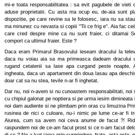
mi-e toata responsabilitatea : sa evit pagubele de vieti
aduse proprietatii. Cu asta ma ocup eu, de-aia sunt pla
dispozitie, pe care revine sa le folosesc, iara nu sa st
ma minunez cu nevasta si copiii "Tii ce frig e". Aia fac ceila
care cred despre mine ca nu sunt fraier, ci ditamai Se
comport ca ultimul fraier. Este ?
Daca eram Primarul Brasovului ieseam dracului la telev
daca nu voiau aia sa ma primeasca dadeam dracului u
rugand cetatenii sa lase apa curgand peste noapte.
ingheata, daca un apartament din doua lasau apa deschi
doar cat sa nu stea, tevile n-ar fi inghetat.
Dar nu, noi n-avem si nu cunoastem responsabilitati, no
cu chipiul galonat pe noptiera si pe urma iesim dimineata
noi dam audiente si ne plimbam prin oras cu limuzina Pr
rusinea de nici o culoare, nu-i nimic pe lume ce-ar fi t
Aiurea, cum sa avem noi ceva anume de facut ?! Rid
raspundem noi de ce-am facut prost si ce n-am facut delo
di ce ? Ne-a luat iarna prin surprindere, frate, asta este,