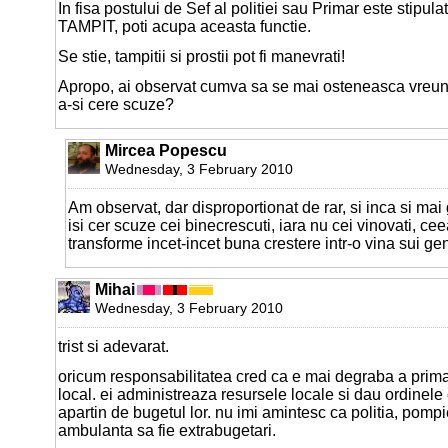
In fisa postului de Sef al politiei sau Primar este stipu
TAMPIT, poti acupa aceasta functie.
Se stie, tampitii si prostii pot fi manevrati!
Apropo, ai observat cumva sa se mai osteneasca vreun 
a-si cere scuze?
Mircea Popescu
Wednesday, 3 February 2010
Am observat, dar disproportionat de rar, si inca si mai
isi cer scuze cei binecrescuti, iara nu cei vinovati, ce
transforme incet-incet buna crestere intr-o vina sui gen
Mihai
Wednesday, 3 February 2010
trist si adevarat.
oricum responsabilitatea cred ca e mai degraba a primari
local. ei administreaza resursele locale si dau ordinele 
apartin de bugetul lor. nu imi amintesc ca politia, pompie
ambulanta sa fie extrabugetari.