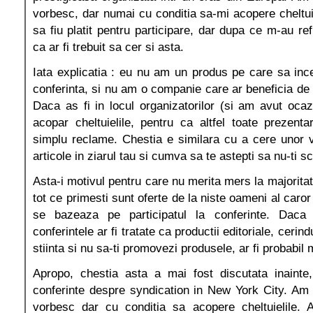
vorbesc, dar numai cu conditia sa-mi acopere cheltui
sa fiu platit pentru participare, dar dupa ce m-au re
ca ar fi trebuit sa cer si asta.
Iata explicatia : eu nu am un produs pe care sa ince
conferinta, si nu am o companie care ar beneficia de
Daca as fi in locul organizatorilor (si am avut ocaz
acopar cheltuielile, pentru ca altfel toate prezentar
simplu reclame. Chestia e similara cu a cere unor v
articole in ziarul tau si cumva sa te astepti sa nu-ti s
Asta-i motivul pentru care nu merita mers la majoritat
tot ce primesti sunt oferte de la niste oameni al caro
se bazeaza pe participatul la conferinte. Daca
conferintele ar fi tratate ca productii editoriale, cerind
stiinta si nu sa-ti promovezi produsele, ar fi probabil 
Apropo, chestia asta a mai fost discutata inainte
conferinte despre syndication in New York City. Am
vorbesc dar cu conditia sa acopere cheltuielile. 