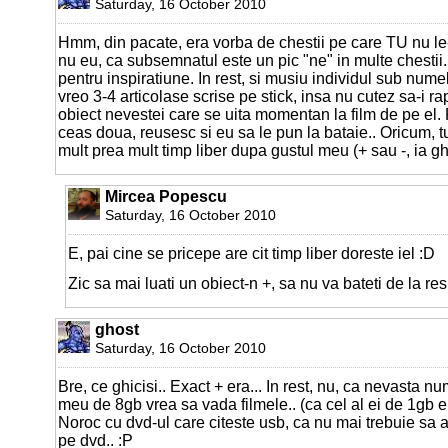
Saturday, 16 October 2010
Hmm, din pacate, era vorba de chestii pe care TU nu le-
nu eu, ca subsemnatul este un pic "ne" in multe chestii.
pentru inspiratiune. In rest, si musiu individul sub num
vreo 3-4 articolase scrise pe stick, insa nu cutez sa-i 
obiect nevestei care se uita momentan la film de pe el.
ceas doua, reusesc si eu sa le pun la bataie.. Oricum, t
mult prea mult timp liber dupa gustul meu (+ sau -, ia ghi
Mircea Popescu
Saturday, 16 October 2010
E, pai cine se pricepe are cit timp liber doreste iel :D
Zic sa mai luati un obiect-n +, sa nu va bateti de la re
ghost
Saturday, 16 October 2010
Bre, ce ghicisi.. Exact + era... In rest, nu, ca nevasta nu
meu de 8gb vrea sa vada filmele.. (ca cel al ei de 1gb e 
Noroc cu dvd-ul care citeste usb, ca nu mai trebuie sa a
pe dvd.. :P