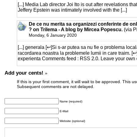
[...] Media Lab director Joi Ito is out after revelations tha
Jeffery Epstein was intimately involved with the [...]
De ce nu merita sa organizezi conferinte de on
? on Trilema - A blog by Mircea Popescu.
(via P
Monday, 6 January 2020
[...] generala [↩]Si s-ar putea sa nu fie o problema local
racordarea noastra la problemele lumii in care traim. [↩
experienta Comments feed : RSS 2.0. Leave your own c
Add your cents!
»
If this is your first comment, it will wait to be approved. This u
Subsequent comments are not delayed.
Name (required)
E-Mail
Website (optional)