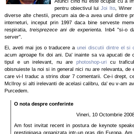
Atunci cind nu este ocupat cu a i
pentru obiectivul lui
Joi Ito
, Winer
diverse alte chestii, precum aia de-a avea unul dintre p
interneturi, inceput prin 1997 daca bine serveste memor
respiratia,
treisprezece ani de experienta
. Inb4 "si-o d
server".
Ei, aveti mai jos o traducere a
unei discutii dintre el si 
acum aproape fix doi ani. Da' inainte sa va apucati de ci
tipul e un irelevant, nu are
photoshop-uri
cu trafic
obisnuieste la noi si in general nici nu are relevanta, de
care vi-l traduc a strins
doar
7 comentarii. Ce-i drept, c
McIlroy si alti irelevanti de acelasi calibru, da' eu v-am av
Purcedem.
O nota despre conferinte
Vineri, 10 Octombrie 200
Am fost invitat recent in postura de keynote speake
prestigioasa organizata intr-un oras din Europa. Am