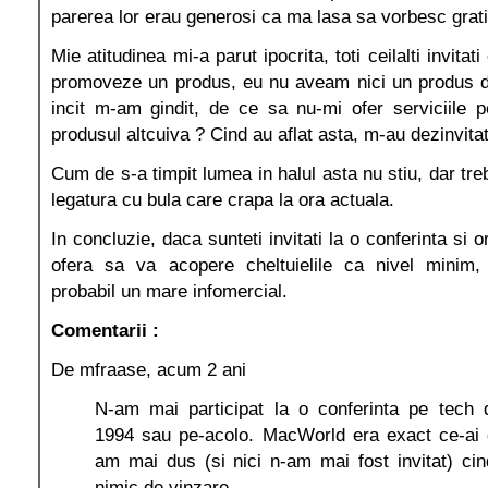
parerea lor erau generosi ca ma lasa sa vorbesc grati
Mie atitudinea mi-a parut ipocrita, toti ceilalti invita
promoveze un produs, eu nu aveam nici un produs 
incit m-am gindit, de ce sa nu-mi ofer serviciile 
produsul altcuiva ? Cind au aflat asta, m-au dezinvita
Cum de s-a timpit lumea in halul asta nu stiu, dar tr
legatura cu bula care crapa la ora actuala.
In concluzie, daca sunteti invitati la o conferinta si o
ofera sa va acopere cheltuielile ca nivel minim,
probabil un mare infomercial.
Comentarii :
De mfraase, acum 2 ani
N-am mai participat la o conferinta pe tech 
1994 sau pe-acolo. MacWorld era exact ce-ai 
am mai dus (si nici n-am mai fost invitat) ci
nimic de vinzare.