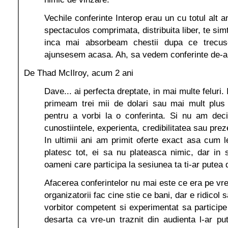
Vechile conferinte Interop erau un cu totul alt a
spectaculos comprimata, distribuita liber, te sim
inca mai absorbeam chestii dupa ce trecuse
ajunsesem acasa. Ah, sa vedem conferinte de-al
De Thad McIlroy, acum 2 ani
Dave... ai perfecta dreptate, in mai multe feluri.
primeam trei mii de dolari sau mai mult plus t
pentru a vorbi la o conferinta. Si nu am deci
cunostiintele, experienta, credibilitatea sau pre
In ultimii ani am primit oferte exact asa cum l
platesc tot, ei sa nu plateasca nimic, dar in
oameni care participa la sesiunea ta ti-ar putea d
Afacerea conferintelor nu mai este ce era pe vr
organizatorii fac cine stie ce bani, dar e ridicol 
vorbitor competent si experimentat sa particip
desarta ca vre-un traznit din audienta l-ar p