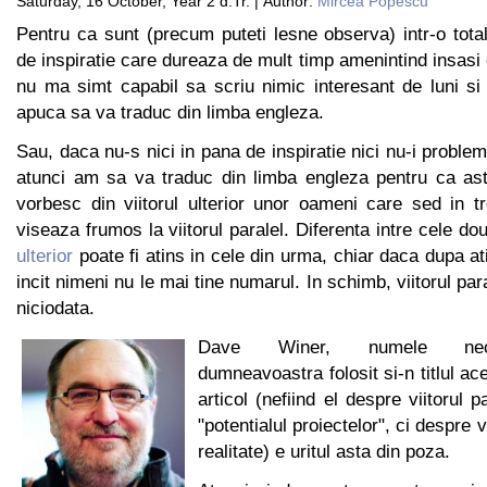
Saturday, 16 October, Year 2 d.Tr. | Author:
Mircea Popescu
Pentru ca sunt (precum puteti lesne observa) intr-o tota
de inspiratie care dureaza de mult timp amenintind insasi 
nu ma simt capabil sa scriu nimic interesant de luni si
apuca sa va traduc din limba engleza.
Sau, daca nu-s nici in pana de inspiratie nici nu-i proble
atunci am sa va traduc din limba engleza pentru ca as
vorbesc din viitorul ulterior unor oameni care sed in t
viseaza frumos la viitorul paralel. Diferenta intre cele d
ulterior
poate fi atins in cele din urma, chiar daca dupa at
incit nimeni nu le mai tine numarul. In schimb, viitorul para
niciodata.
Dave Winer, numele necu
dumneavoastra folosit si-n titlul ace
articol (nefiind el despre viitorul p
"potentialul proiectelor", ci despre v
realitate) e uritul asta din poza.