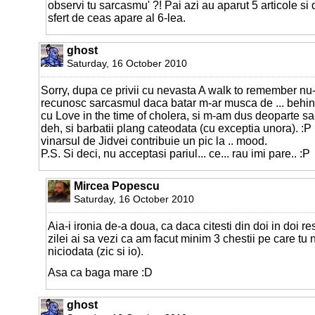
observi tu sarcasmu' ?! Pai azi au aparut 5 articole si
sfert de ceas apare al 6-lea.
ghost
Saturday, 16 October 2010
Sorry, dupa ce privii cu nevasta A walk to remember nu-
recunosc sarcasmul daca batar m-ar musca de ... behi
cu Love in the time of cholera, si m-am dus deoparte sa-
deh, si barbatii plang cateodata (cu exceptia unora). :P 
vinarsul de Jidvei contribuie un pic la .. mood.
P.S. Si deci, nu acceptasi pariul... ce... rau imi pare.. :P
Mircea Popescu
Saturday, 16 October 2010
Aia-i ironia de-a doua, ca daca citesti din doi in doi res
zilei ai sa vezi ca am facut minim 3 chestii pe care tu n
niciodata (zic si io).
Asa ca baga mare :D
ghost