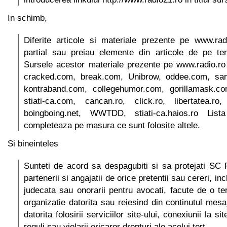
In schimb,
Diferite articole si materiale prezente pe www.rad
partial sau preiau elemente din articole de pe te
Sursele acestor materiale prezente pe www.radio.ro
cracked.com, break.com, Unibrow, oddee.com, san
kontraband.com, collegehumor.com, gorillamask.c
stiati-ca.com, cancan.ro, click.ro, libertatea.r
boingboing.net, WWTDD, stiati-ca.haios.ro Li
completeaza pe masura ce sunt folosite altele.
Si bineinteles
Sunteti de acord sa despagubiti si sa protejati S
partenerii si angajatii de orice pretentii sau cereri, inc
judecata sau onorarii pentru avocati, facute de o t
organizatie datorita sau reiesind din continutul mesa
datorita folosirii serviciilor site-ului, conexiunii la sit
reguli sau violarii oricaror drepturi ale acelui tert.