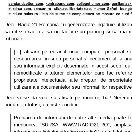
Deci, Radio 21 Romania cu generozitate ingaduie utilizare
sa citez exact ca sa nu fac vre-un pocinog si sa ma mai
tribunale
[...] afisarii pe ecranul unui computer personal s
descarcarea, in scop personal si necomercial, a an
sau informatii explicit desemnate in acest scop, cu c
nemodificate a tuturor elementelor care fac referire
proprietate intelectuala, alte drepturi de proprietat
utilizare ale documentelor sau informatiilor respective
Deci vi se da voie sa afisati pe monitor, bai! Nerecun
oricum, ci totusi, cu niste conditii.
Preluarea de informatii de catre alte media poate f
mentiunea "SURSA: WWW.RADIO21.RO", amplasata
introducerea linkului http://www.radio21.ro in titlul sur