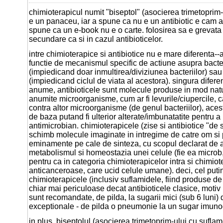
chimioterapicul numit "biseptol" (asocierea trimetoprim
e un panaceu, iar a spune ca nu e un antibiotic e cam a
spune ca un e-book nu e o carte. folosirea sa e grevata
secundare ca si in cazul antibioticelor.
intre chimioterapice si antibiotice nu e mare diferenta--a
functie de mecanismul specific de actiune asupra bacteri
(impiedicand doar inmultirea/diviziunea bacteriilor) sau
(impiedicand ciclul de viata al acestora). singura difere
anume, antibioticele sunt molecule produse in mod natu
anumite microorganisme, cum ar fi levurile/ciupercile, 
contra altor microorganisme (de genul bacteriilor), ace
de baza putand fi ulterior alterate/imbunatatite pentru a l
antimicrobian. chimioterapicele (zise si antibiotice "de s
schimb molecule imaginate in intregime de catre om si
eminamente pe cale de sinteza, cu scopul declarat de a
metabolismul si homeostazia unei celule (fie ea microb,
pentru ca in categoria chimioterapicelor intra si chimiot
anticanceroase, care ucid celule umane). deci, cel putin
chimioterapicele (inclusiv suflamidele, fiind produse de 
chiar mai periculoase decat antibioticele clasice, motiv 
sunt recomandate, de pilda, la sugarii mici (sub 6 luni) d
exceptionale - de pilda o pneumonie la un sugar imuno
in plus, biseptolul (asocierea trimetoprim-ului cu sufla