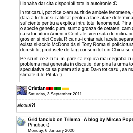
Hahaha dar cita disponibilitate la autoironie :D
In tot cazul, pot zice c-am auzit de ambele fenomene, 
(fara a fi chiar si calificat pentru a face atare determin
suficiente pentru a explica intru totul fenomenul. Pina
o specie genetic pura, sunt o groaza de cetateni cam 
ca si locuitorii Americii Centrale, vreo suta de milioane
grosier, si nici Costa Rica nu-i chiar raiul acela separ
exista si-acolo McDonalds si Tony Roma si policlorura 
doresti tu, produsele de larg consum tot din China se 
Pe scurt, ce zici tu imi pare ca explica mai degraba curi
problema mai generala in discutie, dar pina la urma to
speculativa ca sa putem sti sigur. Da-n tot cazul, sa ma
stimate d-le Pilula :)
Cristian
Saturday, 3 September 2011
alcolul
?!
Grid fanclub on Trilema - A blog by Mircea Pop
Pingback)
Monday, 6 January 2020