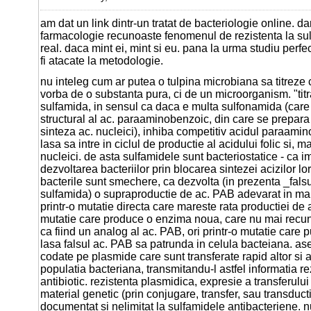
am dat un link dintr-un tratat de bacteriologie online. dar
farmacologie recunoaste fenomenul de rezistenta la sul
real. daca mint ei, mint si eu. pana la urma studiu perfec
fi atacate la metodologie.
nu inteleg cum ar putea o tulpina microbiana sa titreze
vorba de o substanta pura, ci de un microorganism. "titr
sulfamida, in sensul ca daca e multa sulfonamida (care
structural al ac. paraaminobenzoic, din care se prepara 
sinteza ac. nucleici), inhiba competitiv acidul paraamin
lasa sa intre in ciclul de productie al acidului folic si, m
nucleici. de asta sulfamidele sunt bacteriostatice - ca i
dezvoltarea bacteriilor prin blocarea sintezei acizilor lor
bacterile sunt smechere, ca dezvolta (in prezenta _fals
sulfamida) o supraproductie de ac. PAB adevarat in mai m
printr-o mutatie directa care mareste rata productiei de a
mutatie care produce o enzima noua, care nu mai recu
ca fiind un analog al ac. PAB, ori printr-o mutatie care 
lasa falsul ac. PAB sa patrunda in celula bacteiana. a
codate pe plasmide care sunt transferate rapid altor si a
populatia bacteriana, transmitandu-l astfel informatia re
antibiotic. rezistenta plasmidica, expresie a transferului
material genetic (prin conjugare, transfer, sau transduct
documentat si nelimitat la sulfamidele antibacteriene. n