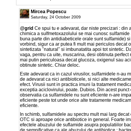
Mircea Popescu
Saturday, 24 October 2009
@
grid
Ce spui tu e adevarat, dar niste precizari : din
chimica a sulfmetoxazolului se mai cunosc sulfamide a
buna parte din antidiabeticele orale sunt sulfamide) si 
vorbind, sigur ca ar putea fi mult mai periculos decat 
sintetizata "natural" si imbunatatita apoi tot sintetic. D
vaga, pentru ca uite, muscarina, desi obtinuta perfect n
mai putin periculoasa decat glucoza, oxigenul sau aci
obtinute sintetic. Chiar deloc.
Este adevarat ca in cazul virusilor, sulfamidele n-au ma
de adevarat ca nici antibioticele, si nici alte medicam
efect. Virusii sunt in practica imuni la tratament medi
exceptia aciclovirului, poate. Dubios. Din acest punct
observatia ca sulfamidele nu sunt eficiente n-are impac
eficiente peste tot unde orice alte tratamente medica
eficiente.
In schimb, sulfamidele au spectru mult mai larg decat o
OTC si aproape orice antibiotice in general. Foarte im
efectele abuzului de suflamide asupra populatiilor bact
de semnificative ca ale abuzului de antibiotice : bacter