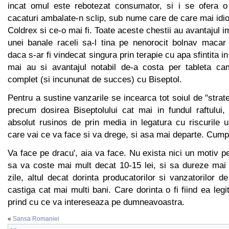
incat omul este rebotezat consumator, si i se ofera o
cacaturi ambalate-n sclip, sub nume care de care mai idioa
Coldrex si ce-o mai fi. Toate aceste chestii au avantajul 
unei banale raceli sa-l tina pe nenorocit bolnav macar
daca s-ar fi vindecat singura prin terapie cu apa sfintita 
mai au si avantajul notabil de-a costa per tableta ca
complet (si incununat de succes) cu Biseptol.
Pentru a sustine vanzarile se incearca tot soiul de "strat
precum dosirea Biseptolului cat mai in fundul raftului,
absolut rusinos de prin media in legatura cu riscurile 
care vai ce va face si va drege, si asa mai departe. Cumpa
Va face pe dracu', aia va face. Nu exista nici un motiv p
sa va coste mai mult decat 10-15 lei, si sa dureze mai
zile, altul decat dorinta producatorilor si vanzatorilor
castiga cat mai multi bani. Care dorinta o fi fiind ea leg
prind cu ce va intereseaza pe dumneavoastra.
«
Sansa Romaniei