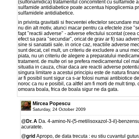
(sulfonamidica) tratamentul concomitent cu sulfamide a
sulfamide antidiabetice poate accentua hipoglicemia p
sulfamidele antidiabetice.
in privinta gravitatii si frecventei efectelor secundare m
nu din alt motiv, atunci macar pentru ca efectele zise "
fapt "reactii adverse" - adverse efectului scontat (ceea c
efect sa para "secundar", oricat de grav ar fi) sau adver
sine si sanatatii sale. in orice caz, reactiile adverse
sunt decat, cel mult, un criteriu de excludere a unui m
piata, nu un criteriu de alegere a preparatului medicam
tratament. de multe ori se prefera medicamentul cel mai
situatia in cauza, chiar daca are reactii adverse potent
singura limitare a acestui principiu este de natura fina
ar fi posibil sunt sigur ca s-ar folosi numai antibiotice d
noroc ca nu e posibil, ca altfel am fi morti de mult timp.
omoara boala, frica de boala sigur ne da gata.
Mircea Popescu
Saturday, 24 October 2009
@
Dr. A
Da. 4-amino-N-(5-metilisoxazol-3-il)-benzens
acuratete.
@
grid
Apropo, de data trecuta : eu stiu cuvantul gutur