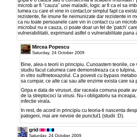
microb ar fi "cauza" unei maladii, logic ar fi ca el sa i
lumea cu care el vine in contact,or simplul fapt ca exis
rezistente, fie imune fie neimunizate dar rezistente in m
ca nu toate persoanele care vin in contact cu un microb
microbul nu e cauza, ci poate doar un fel de 'patch' care
vulnerabilitatii, exprimand astfel o vulnerabilitate pana 
Mircea Popescu
Saturday, 24 October 2009
Bine, alea-s teorii in principiu. Cunoastem teoriile, ce
studiu facut calumea care demonstreaza ca o tulpina, c
in vitro sulfmetoxazolul. Ca povesti cu bypass metabol
sa cumpar, ce alte cai sau alte enzime exista care sa p
Gripa e data de virusuri, dar raceala comuna poate ave
de la streptococi la virusi. Nu-i obligatoriu sa inceapa
infectie virala.
In rest, de acord in principiu cu teoria-ti nascenta des
patogeni, mai are nevoie de punctul1 (studii :D).
grid
Saturday, 24 October 2009