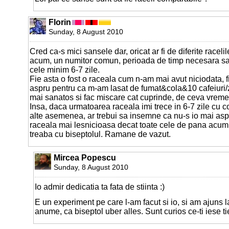
Florin
Sunday, 8 August 2010
Cred ca-s mici sansele dar, oricat ar fi de diferite racel
acum, un numitor comun, perioada de timp necesara sa
cele minim 6-7 zile.
Fie asta o fost o raceala cum n-am mai avut niciodata, f
aspru pentru ca m-am lasat de fumat&cola&10 cafeiuri/z
mai sanatos si fac miscare cat cuprinde, de ceva vreme
Insa, daca urmatoarea raceala imi trece in 6-7 zile cu c
alte asemenea, ar trebui sa insemne ca nu-s io mai aspru
raceala mai lesnicioasa decat toate cele de pana acum,
treaba cu biseptolul. Ramane de vazut.
Mircea Popescu
Sunday, 8 August 2010
Io admir dedicatia ta fata de stiinta :)
E un experiment pe care l-am facut si io, si am ajuns la
anume, ca biseptol uber alles. Sunt curios ce-ti iese ti