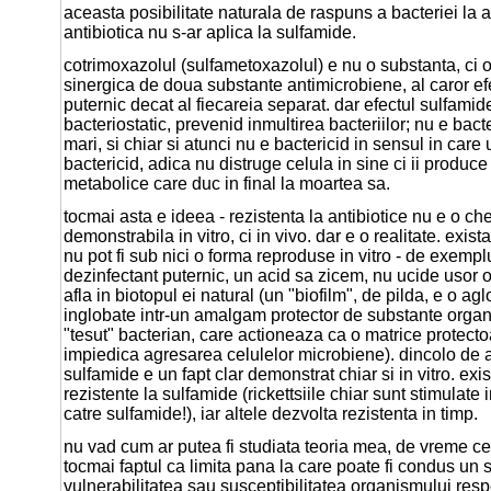
aceasta posibilitate naturala de raspuns a bacteriei la
antibiotica nu s-ar aplica la sulfamide.
cotrimoxazolul (sulfametoxazolul) e nu o substanta, ci 
sinergica de doua substante antimicrobiene, al caror e
puternic decat al fiecareia separat. dar efectul sulfamid
bacteriostatic, prevenid inmultirea bacteriilor; nu e bact
mari, si chiar si atunci nu e bactericid in sensul in care
bactericid, adica nu distruge celula in sine ci ii produc
metabolice care duc in final la moartea sa.
tocmai asta e ideea - rezistenta la antibiotice nu e o c
demonstrabila in vitro, ci in vivo. dar e o realitate. exista
nu pot fi sub nici o forma reproduse in vitro - de exemplu
dezinfectant puternic, un acid sa zicem, nu ucide usor o
afla in biotopul ei natural (un "biofilm", de pilda, e o ag
inglobate intr-un amalgam protector de substante orga
"tesut" bacterian, care actioneaza ca o matrice protecto
impiedica agresarea celulelor microbiene). dincolo de as
sulfamide e un fapt clar demonstrat chiar si in vitro. exis
rezistente la sulfamide (rickettsiile chiar sunt stimulate 
catre sulfamide!), iar altele dezvolta rezistenta in timp.
nu vad cum ar putea fi studiata teoria mea, de vreme c
tocmai faptul ca limita pana la care poate fi condus un 
vulnerabilitatea sau susceptibilitatea organismului resp