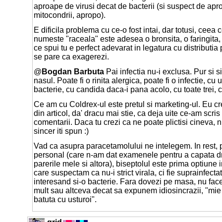
aproape de virusi decat de bacterii (si suspect de apr
mitocondrii, apropo).
E dificila problema cu ce-o fost intai, dar totusi, ceea
numeste "raceala" este adesea o bronsita, o faringita, 
ce spui tu e perfect adevarat in legatura cu distributia 
se pare ca exagerezi.
@
Bogdan Barbuta
Pai infectia nu-i exclusa. Pur si si
nasul. Poate fi o rinita alergica, poate fi o infectie, cu 
bacterie, cu candida daca-i pana acolo, cu toate trei, c
Ce am cu Coldrex-ul este pretul si marketing-ul. Eu c
din articol, da' dracu mai stie, ca deja uite ce-am scris 
comentarii. Daca tu crezi ca ne poate plictisi cineva, n
sincer iti spun :)
Vad ca asupra paracetamolului ne intelegem. In rest,
personal (care n-am dat examenele pentru a capata d
parerile mele si altora), biseptolul este prima optiune 
care suspectam ca nu-i strict virala, ci fie suprainfectata
interesand si-o bacterie. Fara dovezi pe masa, nu fa
mult sau altceva decat sa expunem idiosincrazii, "mie
batuta cu usturoi".