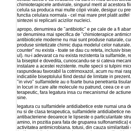
chimioterapicele antivirale, singurul merit al acestora f
celula sa produca mai multe cópii virale, desigur cu pretu
functia celulara normala - cel mai mare pret platit astfel 
sintezei si replicarii acizilor nucleici.
apropo, denumirea de "antibiotic" e pe cale de a fi aba
se denumirea mai specifica de "chimioterapice antimicr
antibioticele moderne nu mai sunt produse naturale, cum
produse sintetizate chimic dupa modelul celor naturale. 
counter" nu exista - toate se dau cu reteta, inclusiv bise
ul). nu-i adevarat ca nu exista rezistenta la sulfamide, re
la biseptol e dovedita, cunoscandu-se si cateva meca
instalare a acestei rezistente. multe specii si tulpini mi
raspundeau favorabil la cotrimoxazol, acum nu mai rasp
indicatiile biseptolului fiind destul de limitate in prezent.
"in vivo" sulfamidele au o foarte buna penetranta tisula
in locuri in care alte molecule nu patrund, ceea ce e un
terapeutic, fara legatura insa cu mecanismul de actiune 
sine.
legatura cu sulfamidele antidiabetice este numai una de
nu si de clasa terapeutica, sulfamidele antidiabetice ne
antibacteriene deoarece le lipseste o particularitate str
amino, in pozitia para fata de gruparea sulfonamidica) 
activitatea antimicrobiana. totusi, din cauza similaritati