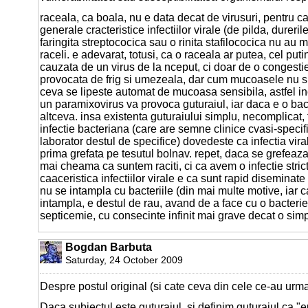
raceala, ca boala, nu e data decat de virusuri, pentru c
generale cracteristice infectiilor virale (de pilda, dureri
faringita streptococica sau o rinita stafilococica nu au m
raceli. e adevarat, totusi, ca o raceala ar putea, cel putin
cauzata de un virus de la nceput, ci doar de o congest
provocata de frig si umezeala, dar cum mucoasele nu sun
ceva se lipeste automat de mucoasa sensibila, astfel in
un paramixovirus va provoca guturaiul, iar daca e o ba
altceva. insa existenta guturaiului simplu, necomplicat
infectie bacteriana (care are semne clinice cvasi-specif
laborator destul de specifice) dovedeste ca infectia viral
prima grefata pe tesutul bolnav. repet, daca se grefeaza
mai cheama ca suntem raciti, ci ca avem o infectie strict
caaceristica infectiilor virale e ca sunt rapid diseminat
nu se intampla cu bacteriile (din mai multe motive, iar c
intampla, e destul de rau, avand de a face cu o bacteri
septicemie, cu consecinte infinit mai grave decat o simp
Bogdan Barbuta
Saturday, 24 October 2009
Despre postul original (si cate ceva din cele ce-au urma
Daca subiectul este guturaiul, si definim guturaiul ca "e