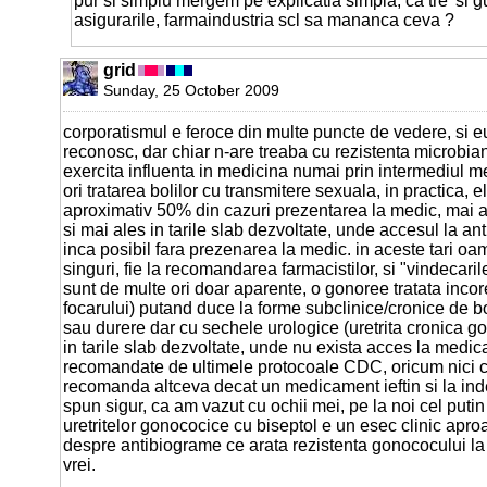
pur si simplu mergem pe explicatia simpla, ca tre' si 
asigurarile, farmaindustria scl sa mananca ceva ?
grid
Sunday, 25 October 2009
corporatismul e feroce din multe puncte de vedere, si eu
reconosc, dar chiar n-are treaba cu rezistenta microbian
exercita influenta in medicina numai prin intermediul med
ori tratarea bolilor cu transmitere sexuala, in practica, 
aproximativ 50% din cazuri prezentarea la medic, mai a
si mai ales in tarile slab dezvoltate, unde accesul la ant
inca posibil fara prezenarea la medic. in aceste tari oam
singuri, fie la recomandarea farmacistilor, si "vindecaril
sunt de multe ori doar aparente, o gonoree tratata incore
focarului) putand duce la forme subclinice/cronice de bo
sau durere dar cu sechele urologice (uretrita cronica go
in tarile slab dezvoltate, unde nu exista acces la medi
recomandate de ultimele protocoale CDC, oricum nici c
recomanda altceva decat un medicament ieftin si la ind
spun sigur, ca am vazut cu ochii mei, pe la noi cel putin
uretritelor gonococice cu biseptol e un esec clinic apro
despre antibiograme ce arata rezistenta gonococului la 
vrei.