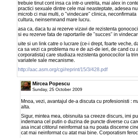
trebuie tinut cont insa ca intr-o uretrita, mai alex in cont
practici sexuale dintre cele mai neasteptate, adesea nu
microb ci mai multi, o "vindecare" clinica, neconfirmata 
cultura, neinsemnand mare lucru.
asa ca, daca tu ai rezerve vizavi de rezistenta gonococi
si eu rezerve fata de raportarile de "succes" in vindeca
uite si un link catre o lucrare (ce-i drept, foarte veche, d
ca sa vezi ca problema nu e de azi-de ieri, de cand cu
corporatista) care studiaza rezistenta gonococilor la tri
variatele sale mecanisme.
http://aac.asm.org/cgi/reprint/15/3/428.pdf
Mircea Popescu
Sunday, 25 October 2009
Mnoa, vezi, avantajul de-a discuta cu profesionisti : ma
alta.
Sigur, mintea mea, obisnuita sa creeze discurs, imi pu
indemana cel putin o duzina de puncte diverse cu care
asa incat cititorul neinformat sa nu poata discerne cine
cat mai neinformat cu atat mai bine. Corporatism feroc