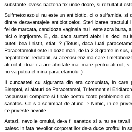
substante lovesc bacteria fix unde doare, si rezultatul es
Sulfmetoxazolul nu este un antibiotic, ci o sulfamida, si 
dintre dezavantajele antibioticelor. Sterilizarea tractului 
fel de marcata, candidoza vaginala nu ii este sora buna, a
nici o ingrijorare. Ei, da, daca sunteti afebril si deci nu 
puteti bea linistit, stiati ? (Totusi, daca luati paracetamo
Paracetamolul este in doze mari, de la 2-3 grame in sus, d
hepatotoxic redutabil, si aceeasi enzima care-l metaboli
alcoolul, doar ca are afinitate mai mare pentru alcool, si
nu va putea elimina paracetamolul.)
Il cunoasteti cu siguranta din era comunista, in care
Biseptol, si alaturi de Paracetamol, Triferment si Eridiaro
raspunsuri complete si finale pentru toate problemele de
sanatos. Ce s-a schimbat de atunci ? Nimic, in ce privest
ce priveste nevoile.
Astazi, nevoile omului, de-a fi sanatos si a nu se taval
palesc in fata nevoilor corporatiilor de-a duce profitul in s