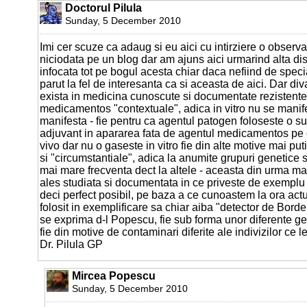
Doctorul Pilula
Sunday, 5 December 2010
Imi cer scuze ca adaug si eu aici cu intirziere o observa
niciodata pe un blog dar am ajuns aici urmarind alta disc
infocata tot pe bogul acesta chiar daca nefiind de speci
parut la fel de interesanta ca si aceasta de aici. Dar div
exista in medicina cunoscute si documentate rezistente
medicamentos "contextuale", adica in vitro nu se manife
manifesta - fie pentru ca agentul patogen foloseste o s
adjuvant in apararea fata de agentul medicamentos pe 
vivo dar nu o gaseste in vitro fie din alte motive mai pu
si "circumstantiale", adica la anumite grupuri genetice 
mai mare frecventa dect la altele - aceasta din urma man
ales studiata si documentata in ce priveste de exemplu 
deci perfect posibil, pe baza a ce cunoastem la ora act
folosit in exemplificare sa chiar aiba "detector de Borde
se exprima d-l Popescu, fie sub forma unor diferente gen
fie din motive de contaminari diferite ale indivizilor ce
Dr. Pilula GP
Mircea Popescu
Sunday, 5 December 2010