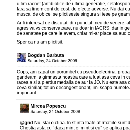
ultim racnet (antibiotice de ultima generatie, cefalospori
fara sa tinem cont de cost, de efecte adverse. Nu dai c
musca, de obicei se plictiseste singura si iese pe geam
Ar fi interesat de discutat, din punctul meu de vedere,
agresiva vs conservatoare, nu doar in IACRS, dar in ge
de sanatate pe care le avem, chiar mi-ar place sa aud 
Sper ca nu am plictisit.
Bogdan Barbuta
Saturday, 24 October 2009
Oops, am capat un porumbel cu pseudoefedrina, probab
gandeam la gimnasta noastra care a luat asa ceva in 
raceala si a pierdut medalia de aur la JO. Nu este asa c
ceva similar, tot un decongestionant, imi scapa numele.
important.
Mircea Popescu
Saturday, 24 October 2009
@
grid
Nu, stai o clipa. In stiinta toate afirmatiile sun
Chestia asta cu "daca mint ei mint si eu" se aplica poa