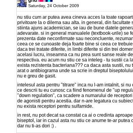
grid
Saturday, 24 October 2009
nu stiu cum ar putea avea cineva acces la toate rapoart
privitoare la o dilema sau alta. in general, din facultate
stiinta ajuns academician, se iau de bune datele genera
adevarate. si in general manualele (textbook-urile) se f
prezenta date neconfirmate sau neconcluente, rezuman
ceea ce se cunoaste deja foarte bine si ceea ce trebuie 
daca trei tratate diferite, in limbi diferite si din trei domen
acelasi lucru, inseamna ca nu prea sunt sanse reale de
respectiva. eu acum nu stiu ce sa inteleg - tu sustii ca 
exista rezistenta bacteriana??? ca daca asta sustii, nu t
arat o antibiograma unde sa scrie in dreptul biseptolului 
nu e greu de gasit.
intelesul asta pentru "titrare" inca nu l-am intalnit, si nu
ce descrii tu eu cunosc ca fiind fenomenul de "up regulat
"down regulation", ca scadere a numarului de receptori
de agonisti pentru acestia. dar n-are legatura cu subiect
nu exista receptori pentru sulfamide.
in rest, nu pot decat sa constat ca ai o credinta aproape
biseptol, iar in cazul asta nu stiu ce anume te-ar putea 
dar nu ti-as dori :) .