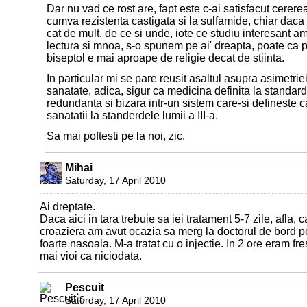
Dar nu vad ce rost are, fapt este c-ai satisfacut cererea
cumva rezistenta castigata si la sulfamide, chiar daca 
cat de mult, de ce si unde, iote ce studiu interesant a
lectura si mnoa, s-o spunem pe ai' dreapta, poate ca
biseptol e mai aproape de religie decat de stiinta.
In particular mi se pare reusit asaltul asupra asimetriei
sanatate, adica, sigur ca medicina definita la standard
redundanta si bizara intr-un sistem care-si defineste
sanatatii la standerdele lumii a III-a.
Sa mai poftesti pe la noi, zic.
Mihai
Saturday, 17 April 2010
Ai dreptate.
Daca aici in tara trebuie sa iei tratament 5-7 zile, afla,
croaziera am avut ocazia sa merg la doctorul de bord p
foarte nasoala. M-a tratat cu o injectie. In 2 ore eram fre
mai vioi ca niciodata.
Pescuit
Saturday, 17 April 2010