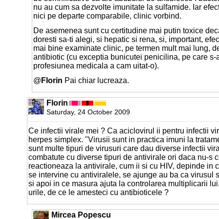
nu au cum sa dezvolte imunitate la sulfamide. Iar efe
nici pe departe comparabile, clinic vorbind.
De asemenea sunt cu certitudine mai putin toxice decat
doresti sa-ti alegi, si hepatic si rena, si, important, efe
mai bine examinate clinic, pe termen mult mai lung, d
antibiotic (cu exceptia bunicutei penicilina, pe care s-
profesiunea medicala a cam uitat-o).
@
Florin
Pai chiar lucreaza.
Florin
Saturday, 24 October 2009
Ce infectii virale mei ? Ca aciclovirul ii pentru infectii vi
herpes simplex. "Virusii sunt in practica imuni la trat
sunt multe tipuri de virusuri care dau diverse infectii vira
combatute cu diverse tipuri de antivirale ori daca nu-s
reactioneaza la antivirale, cum ii si cu HIV, depinde in
se intervine cu antiviralele, se ajunge au ba ca virusul s
si apoi in ce masura ajuta la controlarea multiplicarii lu
urile, de ce le amesteci cu antibioticele ?
Mircea Popescu