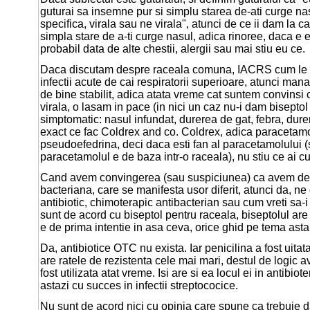
guturai sa insemne pur si simplu starea de-ati curge nasu
specifica, virala sau ne virala", atunci de ce ii dam la c
simpla stare de a-ti curge nasul, adica rinoree, daca e e
probabil data de alte chestii, alergii sau mai stiu eu ce.
Daca discutam despre raceala comuna, IACRS cum le 
infectii acute de cai respiratorii superioare, atunci man
de bine stabilit, adica atata vreme cat suntem convinsi c
virala, o lasam in pace (in nici un caz nu-i dam biseptol 
simptomatic: nasul infundat, durerea de gat, febra, dur
exact ce fac Coldrex and co. Coldrex, adica paracetamo
pseudoefedrina, deci daca esti fan al paracetamolului (
paracetamolul e de baza intr-o raceala), nu stiu ce ai c
Cand avem convingerea (sau suspiciunea) ca avem de-a
bacteriana, care se manifesta usor diferit, atunci da, n
antibiotic, chimoterapic antibacterian sau cum vreti sa-
sunt de acord cu biseptol pentru raceala, biseptolul are u
e de prima intentie in asa ceva, orice ghid pe tema asta 
Da, antibiotice OTC nu exista. Iar penicilina a fost uitata
are ratele de rezistenta cele mai mari, destul de logic 
fost utilizata atat vreme. Isi are si ea locul ei in antibiot
astazi cu succes in infectii streptococice.
Nu sunt de acord nici cu opinia care spune ca trebuie d