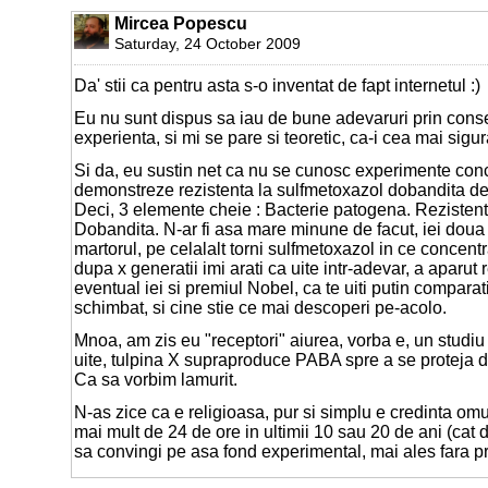
Mircea Popescu
Saturday, 24 October 2009
Da' stii ca pentru asta s-o inventat de fapt internetul :)
Eu nu sunt dispus sa iau de bune adevaruri prin conse
experienta, si mi se pare si teoretic, ca-i cea mai sigur
Si da, eu sustin net ca nu se cunosc experimente con
demonstreze rezistenta la sulfmetoxazol dobandita de
Deci, 3 elemente cheie : Bacterie patogena. Rezistent
Dobandita. N-ar fi asa mare minune de facut, iei doua 
martorul, pe celalalt torni sulfmetoxazol in ce concentra
dupa x generatii imi arati ca uite intr-adevar, a aparut 
eventual iei si premiul Nobel, ca te uiti putin comparat
schimbat, si cine stie ce mai descoperi pe-acolo.
Mnoa, am zis eu "receptori" aiurea, vorba e, un studiu
uite, tulpina X supraproduce PABA spre a se proteja d
Ca sa vorbim lamurit.
N-as zice ca e religioasa, pur si simplu e credinta omul
mai mult de 24 de ore in ultimii 10 sau 20 de ani (ca
sa convingi pe asa fond experimental, mai ales fara p