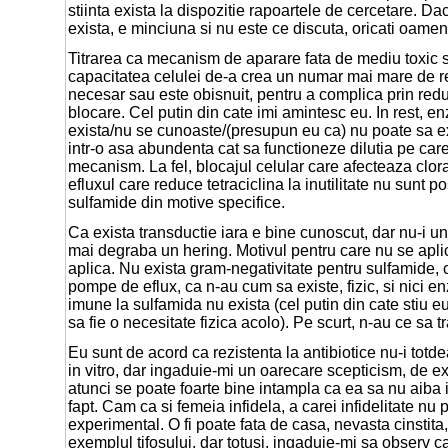
stiinta exista la dispozitie rapoartele de cercetare. Da
exista, e minciuna si nu este ce discuta, oricati oameni
Titrarea ca mecanism de aparare fata de mediu toxic s
capacitatea celulei de-a crea un numar mai mare de rec
necesar sau este obisnuit, pentru a complica prin re
blocare. Cel putin din cate imi amintesc eu. In rest, 
exista/nu se cunoaste/(presupun eu ca) nu poate sa e
intr-o asa abundenta cat sa functioneze dilutia pe care
mecanism. La fel, blocajul celular care afecteaza clo
efluxul care reduce tetraciclina la inutilitate nu sunt p
sulfamide din motive specifice.
Ca exista transductie iara e bine cunoscut, dar nu-i un f
mai degraba un hering. Motivul pentru care nu se apli
aplica. Nu exista gram-negativitate pentru sulfamide,
pompe de eflux, ca n-au cum sa existe, fizic, si nici 
imune la sulfamida nu exista (cel putin din cate stiu eu,
sa fie o necesitate fizica acolo). Pe scurt, n-au ce sa 
Eu sunt de acord ca rezistenta la antibiotice nu-i tot
in vitro, dar ingaduie-mi un oarecare scepticism, de 
atunci se poate foarte bine intampla ca ea sa nu aiba 
fapt. Cam ca si femeia infidela, a carei infidelitate nu p
experimental. O fi poate fata de casa, nevasta cinstit
exemplul tifosului, dar totusi, ingaduie-mi sa observ 