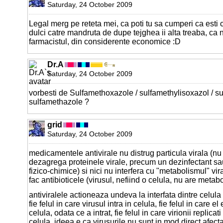
Saturday, 24 October 2009
Legal merg pe reteta mei, ca poti tu sa cumperi ca esti c
dulci catre mandruta de dupe tejghea ii alta treaba, ca nu
farmacistul, din considerente economice :D
Dr.A
Saturday, 24 October 2009
vorbesti de Sulfamethoxazole / sulfamethylisoxazol / su
sulfamethazole ?
grid
Saturday, 24 October 2009
medicamentele antivirale nu distrug particula virala (nu
dezagrega proteinele virale, precum un dezinfectant sa
fizico-chimice) si nici nu interfera cu "metabolismul" viral
fac antibioticele (virusul, nefiind o celula, nu are metab
antiviralele actioneaza undeva la interfata dintre celula
fie felul in care virusul intra in celula, fie felul in care e
celula, odata ce a intrat, fie felul in care virionii replicati
celula. ideea e ca virusurile nu sunt in mod direct afect