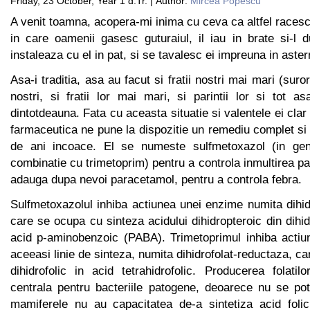
Friday, 23 October, Year 1 d.Tr. | Author:
Mircea Popescu
A venit toamna, acopera-mi inima cu ceva ca altfel races
in care oamenii gasesc guturaiul, il iau in brate si-l
instaleaza cu el in pat, si se tavalesc ei impreuna in aste
Asa-i traditia, asa au facut si fratii nostri mai mari (suroril
nostri, si fratii lor mai mari, si parintii lor si tot as
dintotdeauna. Fata cu aceasta situatie si valentele ei clar
farmaceutica ne pune la dispozitie un remediu complet si 
de ani incoace. El se numeste sulfmetoxazol (in gene
combinatie cu trimetoprim) pentru a controla inmultirea pa
adauga dupa nevoi paracetamol, pentru a controla febra.
Sulfmetoxazolul inhiba actiunea unei enzime numita dihid
care se ocupa cu sinteza acidului dihidropteroic din dihid
acid p-aminobenzoic (PABA). Trimetoprimul inhiba actiu
aceeasi linie de sinteza, numita dihidrofolat-reductaza, c
dihidrofolic in acid tetrahidrofolic. Producerea folati
centrala pentru bacteriile patogene, deoarece nu se pot
mamiferele nu au capacitatea de-a sintetiza acid folic