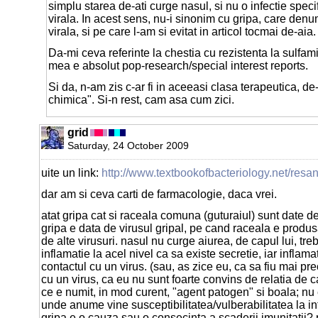
simplu starea de-ati curge nasul, si nu o infectie speci
virala. In acest sens, nu-i sinonim cu gripa, care denu
virala, si pe care l-am si evitat in articol tocmai de-aia.
Da-mi ceva referinte la chestia cu rezistenta la sulfam
mea e absolut pop-research/special interest reports.
Si da, n-am zis c-ar fi in aceeasi clasa terapeutica, de-
chimica". Si-n rest, cam asa cum zici.
grid
Saturday, 24 October 2009
uite un link:
http://www.textbookofbacteriology.net/resan
dar am si ceva carti de farmacologie, daca vrei.
atat gripa cat si raceala comuna (guturaiul) sunt date d
gripa e data de virusul gripal, pe cand raceala e produs
de alte virusuri. nasul nu curge aiurea, de capul lui, treb
inflamatie la acel nivel ca sa existe secretie, iar inflam
contactul cu un virus. (sau, as zice eu, ca sa fiu mai pre
cu un virus, ca eu nu sunt foarte convins de relatia de c
ce e numit, in mod curent, "agent patogen" si boala; nu e
unde anume vine susceptibilitatea/vulberabilitatea la infe
gripa e o cauza sau o consecinta a scaderii imunitatii?