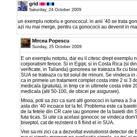
grid
Saturday, 24 October 2009
un exemplu notoriu e gonococul. in anii '40 se trata go
azi nu mai merge, pentru ca gonococii au devenit in majo
Mircea Popescu
Sunday, 25 October 2009
E un exemplu notoriu, dar eu il citesc drept exemplu n
corporatism feroce. Si in Egipt, si in Costa Rica (si din
verificate, in Tailanda) gonoreea se trateaza fix cu bis
SUA se trateaza cu tot soiul de minuni. Se vindeca in
ca in primele un tratament complet costa intre 2 si 3 dol
medicala (gratuita), in timp ce in ultimele costa intre 20
medicala (alti 50-100, de obicei pe asigurare).
Mnoa, poti sa zici ca sunt alti gonococi in lumea a 3-a 
asta din '40 incoace tot la fel. Problema este ca baiet
de la fetele din CR care iau gonoree de la baietii din 
futa ticas. Si uite ca acelasi gonococ se vindeca dom'l
biseptol, cat de rezistent o fi fiind el in SUA.
Vrei sa-mi zici ca a dezvoltat evolutionist detector de 