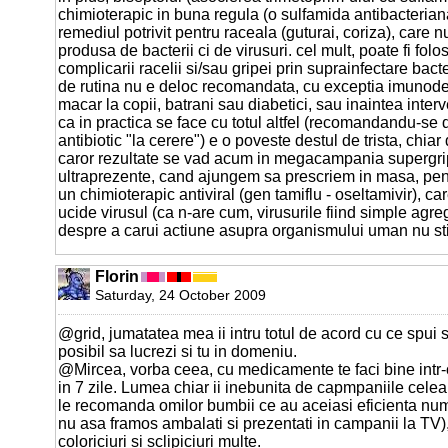
chimioterapic in buna regula (o sulfamida antibacterian
remediul potrivit pentru raceala (guturai, coriza), care n
produsa de bacterii ci de virusuri. cel mult, poate fi folo
complicarii racelii si/sau gripei prin suprainfectare bact
de rutina nu e deloc recomandata, cu exceptia imunodep
macar la copii, batrani sau diabetici, sau inaintea interve
ca in practica se face cu totul altfel (recomandandu-se 
antibiotic "la cerere") e o poveste destul de trista, chia
caror rezultate se vad acum in megacampania supergri
ultraprezente, cand ajungem sa prescriem in masa, pent
un chimioterapic antiviral (gen tamiflu - oseltamivir), ca
ucide virusul (ca n-are cum, virusurile fiind simple agre
despre a carui actiune asupra organismului uman nu st
Florin
Saturday, 24 October 2009
@grid, jumatatea mea ii intru totul de acord cu ce spui 
posibil sa lucrezi si tu in domeniu.
@Mircea, vorba ceea, cu medicamente te faci bine intr-
in 7 zile. Lumea chiar ii inebunita de capmpaniile celea
le recomanda omilor bumbii ce au aceiasi eficienta numa
nu asa framos ambalati si prezentati in campanii la TV),
coloriciuri si sclipiciuri multe.