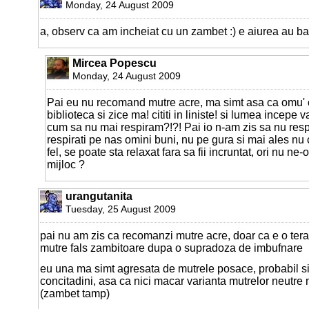
Monday, 24 August 2009
a, observ ca am incheiat cu un zambet :) e aiurea au b
Mircea Popescu
Monday, 24 August 2009
Pai eu nu recomand mutre acre, ma simt asa ca omu' c
biblioteca si zice ma! cititi in liniste! si lumea incepe v
cum sa nu mai respiram?!?! Pai io n-am zis sa nu respir
respirati pe nas omini buni, nu pe gura si mai ales nu 
fel, se poate sta relaxat fara sa fii incruntat, ori nu n
mijloc ?
urangutanita
Tuesday, 25 August 2009
pai nu am zis ca recomanzi mutre acre, doar ca e o ter
mutre fals zambitoare dupa o supradoza de imbufnare
eu una ma simt agresata de mutrele posace, probabil si 
concitadini, asa ca nici macar varianta mutrelor neutre 
(zambet tamp)