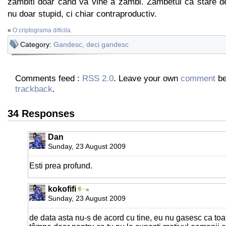
zambiti doar cand va vine a zambi. Zambetul ca stare d
nu doar stupid, ci chiar contraproductiv.
«
O criptograma dificila.
Category:
Gandesc, deci gandesc
Comments feed :
RSS 2.0
. Leave your own
comment
be
trackback
.
34 Responses
Dan
Sunday, 23 August 2009
Esti prea profund.
kokofifi
Sunday, 23 August 2009
de data asta nu-s de acord cu tine, eu nu gasesc ca to