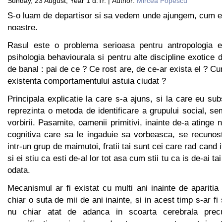
Sunday, 23 August, Year 1 d.Tr. | Author:
Mircea Popescu
S-o luam de departisor si sa vedem unde ajungem, cum e o
noastre.
Rasul este o problema serioasa pentru antropologia ev
psihologia behaviourala si pentru alte discipline exotice 
de banal : pai de ce ? Ce rost are, de ce-ar exista el ? C
existenta comportamentului astuia ciudat ?
Principala explicatie la care s-a ajuns, si la care eu sub
reprezinta o metoda de identificare a grupului social, sem
vorbirii. Pasamite, oamenii primitivi, inainte de-a atinge 
cognitiva care sa le ingaduie sa vorbeasca, se recunos
intr-un grup de maimutoi, fratii tai sunt cei care rad cand it
si ei stiu ca esti de-al lor tot asa cum stii tu ca is de-ai tai
odata.
Mecanismul ar fi existat cu multi ani inainte de aparitia 
chiar o suta de mii de ani inainte, si in acest timp s-ar fi 
nu chiar atat de adanca in scoarta cerebrala prec