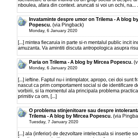
nboulea, afara din context. aruncati si voi un ochi, na... .
Invataminte despre umor on Trilema - A blog b
Popescu.
(via Pingback)
Monday, 6 January 2020
[...] mintea fiecaruia in parte si-n mentalul public incit i
amuzanta. Va amintiti discuta antropologica asupra risulu
Paria on Trilema - A blog by Mircea Popescu.
(v
Monday, 6 January 2020
[...] ieftine. Faptul nu-i intimplator, apropo, cei doi sunt f
nascut ca prim comportament social si de identificare de
vorbirii, si la momentul ala principala problema practic
primitiv ca om, [...]
O problema stinjenitoare sau despre intolerant
Trilema - A blog by Mircea Popescu.
(via Pingba
Tuesday, 7 January 2020
[...] ala (inferior) de dezvoltare intelectuala si insertie so