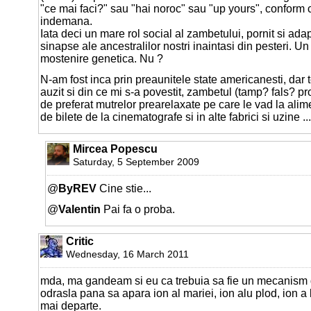
"ce mai faci?" sau "hai noroc" sau "up yours", conform c
indemana.
Iata deci un mare rol social al zambetului, pornit si ada
sinapse ale ancestralilor nostri inaintasi din pesteri. Un
mostenire genetica. Nu ?
N-am fost inca prin preaunitele state americanesti, dar 
auzit si din ce mi s-a povestit, zambetul (tamp? fals? pr
de preferat mutrelor prearelaxate pe care le vad la alim
de bilete de la cinematografe si in alte fabrici si uzine ...
Mircea Popescu
Saturday, 5 September 2009
@
ByREV
Cine stie...
@
Valentin
Pai fa o proba.
Critic
Wednesday, 16 March 2011
mda, ma gandeam si eu ca trebuia sa fie un mecanism d
odrasla pana sa apara ion al mariei, ion alu plod, ion a
mai departe.