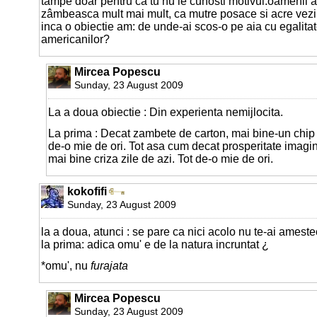
tâmpe doar pentru ca tu nu le cunosti motivul.oamenii a
zâmbeasca mult mai mult, ca mutre posace si acre vezi l
inca o obiectie am: de unde-ai scos-o pe aia cu egalita
americanilor?
Mircea Popescu
Sunday, 23 August 2009
La a doua obiectie : Din experienta nemijlocita.
La prima : Decat zambete de carton, mai bine-un chip a
de-o mie de ori. Tot asa cum decat prosperitate imagin
mai bine criza zile de azi. Tot de-o mie de ori.
kokofifi
Sunday, 23 August 2009
la a doua, atunci : se pare ca nici acolo nu te-ai amest
la prima: adica omu' e de la natura incruntat ¿
*omu', nu
furajata
Mircea Popescu
Sunday, 23 August 2009