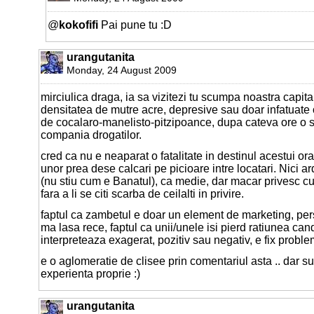
@
kokofifi
Pai pune tu :D
urangutanita
Monday, 24 August 2009
mirciulica draga, ia sa vizitezi tu scumpa noastra capita
densitatea de mutre acre, depresive sau doar infatuate
de cocalaro-manelisto-pitzipoance, dupa cateva ore o sa 
compania drogatilor.
cred ca nu e neaparat o fatalitate in destinul acestui ora
unor prea dese calcari pe picioare intre locatari. Nici 
(nu stiu cum e Banatul), ca medie, dar macar privesc cu n
fara a li se citi scarba de ceilalti in privire.
faptul ca zambetul e doar un element de marketing, per
ma lasa rece, faptul ca unii/unele isi pierd ratiunea can
interpreteaza exagerat, pozitiv sau negativ, e fix proble
e o aglomeratie de clisee prin comentariul asta .. dar su
experienta proprie :)
urangutanita