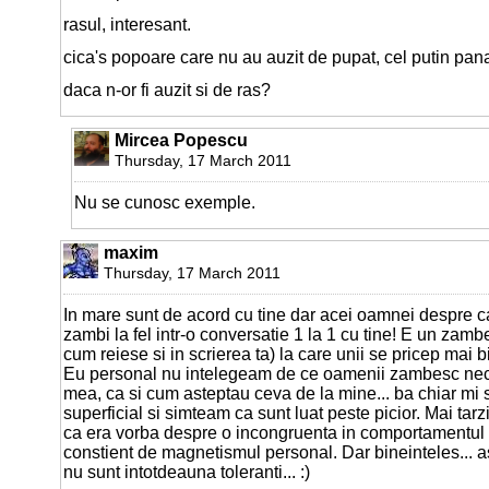
rasul, interesant.
cica's popoare care nu au auzit de pupat, cel putin pana
daca n-or fi auzit si de ras?
Mircea Popescu
Thursday, 17 March 2011
Nu se cunosc exemple.
maxim
Thursday, 17 March 2011
In mare sunt de acord cu tine dar acei oamnei despre ca
zambi la fel intr-o conversatie 1 la 1 cu tine! E un zamb
cum reiese si in scrierea ta) la care unii se pricep mai bi
Eu personal nu intelegeam de ce oamenii zambesc neco
mea, ca si cum asteptau ceva de la mine... ba chiar mi 
superficial si simteam ca sunt luat peste picior. Mai ta
ca era vorba despre o incongruenta in comportamentul
constient de magnetismul personal. Dar bineinteles... 
nu sunt intotdeauna toleranti... :)