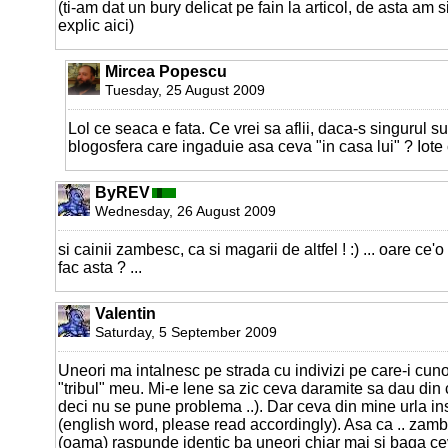
(ti-am dat un bury delicat pe fain la articol, de asta am 
explic aici)
Mircea Popescu
Tuesday, 25 August 2009
Lol ce seaca e fata. Ce vrei sa aflii, daca-s singurul s
blogosfera care ingaduie asa ceva "in casa lui" ? Iote 
ByREV
Wednesday, 26 August 2009
si cainii zambesc, ca si magarii de altfel ! :) ... oare ce'o
fac asta ? ...
Valentin
Saturday, 5 September 2009
Uneori ma intalnesc pe strada cu indivizi pe care-i cun
"tribul" meu. Mi-e lene sa zic ceva daramite sa dau din 
deci nu se pune problema ..). Dar ceva din mine urla in
(english word, please read accordingly). Asa ca .. za
(oama) raspunde identic ba uneori chiar mai si baga c