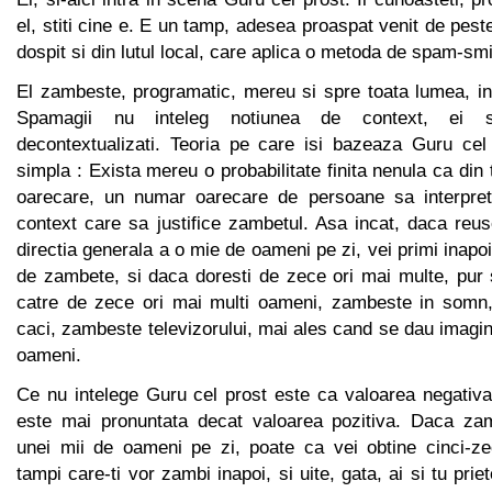
el, stiti cine e. E un tamp, adesea proaspat venit de pest
dospit si din lutul local, care aplica o metoda de spam-smi
El zambeste, programatic, mereu si spre toata lumea, in
Spamagii nu inteleg notiunea de context, ei s
decontextualizati. Teoria pe care isi bazeaza Guru cel
simpla : Exista mereu o probabilitate finita nenula ca din t
oarecare, un numar oarecare de persoane sa interprete
context care sa justifice zambetul. Asa incat, daca reu
directia generala a o mie de oameni pe zi, vei primi inap
de zambete, si daca doresti de zece ori mai multe, pur
catre de zece ori mai multi oameni, zambeste in somn
caci, zambeste televizorului, mai ales cand se dau imagin
oameni.
Ce nu intelege Guru cel prost este ca valoarea negativ
este mai pronuntata decat valoarea pozitiva. Daca za
unei mii de oameni pe zi, poate ca vei obtine cinci-ze
tampi care-ti vor zambi inapoi, si uite, gata, ai si tu pr