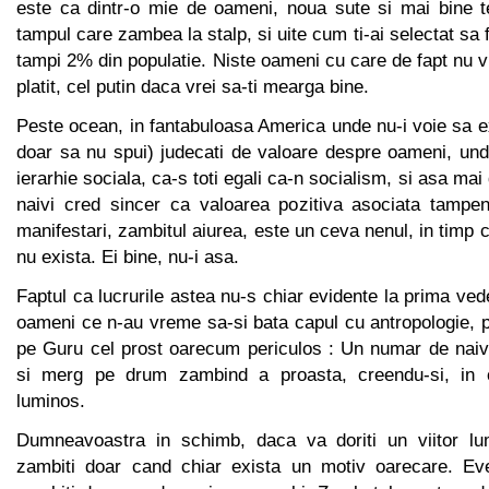
este ca dintr-o mie de oameni, noua sute si mai bine t
tampul care zambea la stalp, si uite cum ti-ai selectat sa f
tampi 2% din populatie. Niste oameni cu care de fapt nu vre
platit, cel putin daca vrei sa-ti mearga bine.
Peste ocean, in fantabuloasa America unde nu-i voie sa ex
doar sa nu spui) judecati de valoare despre oameni, und
ierarhie sociala, ca-s toti egali ca-n socialism, si asa mai 
naivi cred sincer ca valoarea pozitiva asociata tampeni
manifestari, zambitul aiurea, este un ceva nenul, in timp 
nu exista. Ei bine, nu-i asa.
Faptul ca lucrurile astea nu-s chiar evidente la prima ved
oameni ce n-au vreme sa-si bata capul cu antropologie, ps
pe Guru cel prost oarecum periculos : Un numar de naivi
si merg pe drum zambind a proasta, creendu-si, in ca
luminos.
Dumneavoastra in schimb, daca va doriti un viitor lum
zambiti doar cand chiar exista un motiv oarecare. Eve