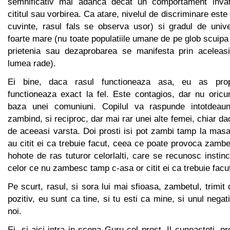
semnificativ mai adanca decat un comportament invat
cititul sau vorbirea. Ca atare, nivelul de discriminare este
cuvinte, rasul fals se observa usor) si gradul de unive
foarte mare (nu toate populatiile umane de pe glob scuipa l
prietenia sau dezaprobarea se manifesta prin aceleasi
lumea rade).
Ei bine, daca rasul functioneaza asa, eu as pro
functioneaza exact la fel. Este contagios, dar nu oricu
baza unei comuniuni. Copilul va raspunde intotdea
zambind, si reciproc, dar mai rar unei alte femei, chiar da
de aceeasi varsta. Doi prosti isi pot zambi tamp la masa
au citit ei ca trebuie facut, ceea ce poate provoca zamb
hohote de ras tuturor celorlalti, care se recunosc instinc
celor ce nu zambesc tamp c-asa or citit ei ca trebuie facu
Pe scurt, rasul, si sora lui mai sfioasa, zambetul, trimi
pozitiv, eu sunt ca tine, si tu esti ca mine, si unul negat
noi.
Ei, si-aici intra in scena Guru cel prost. Il cunoasteti, pr