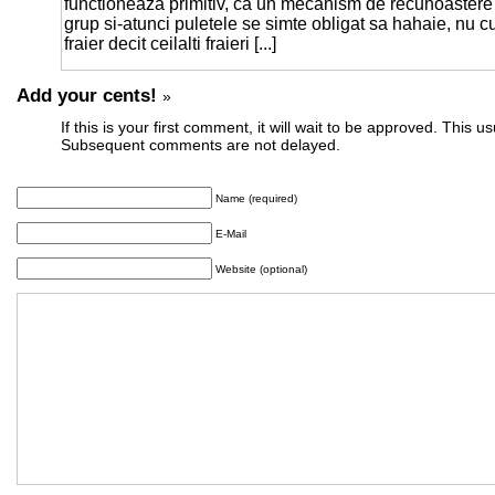
functioneaza primitiv, ca un mecanism de recunoastere s
grup si-atunci puletele se simte obligat sa hahaie, nu 
fraier decit ceilalti fraieri [...]
Add your cents!
»
If this is your first comment, it will wait to be approved. This u
Subsequent comments are not delayed.
Name (required)
E-Mail
Website (optional)