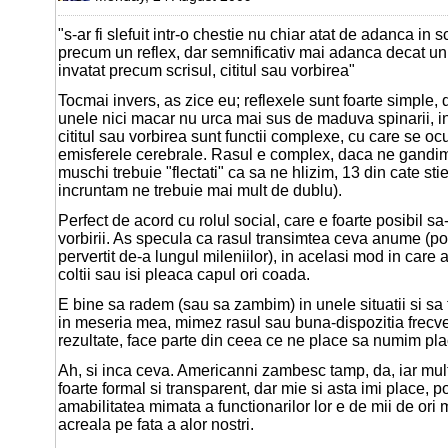
"s-ar fi slefuit intr-o chestie nu chiar atat de adanca in 
precum un reflex, dar semnificativ mai adanca decat 
invatat precum scrisul, cititul sau vorbirea"
Tocmai invers, as zice eu; reflexele sunt foarte simple, d
unele nici macar nu urca mai sus de maduva spinarii, in
cititul sau vorbirea sunt functii complexe, cu care se 
emisferele cerebrale. Rasul e complex, daca ne gandim
muschi trebuie "flectati" ca sa ne hlizim, 13 din cate sti
incruntam ne trebuie mai mult de dublu).
Perfect de acord cu rolul social, care e foarte posibil sa
vorbirii. As specula ca rasul transimtea ceva anume (p
pervertit de-a lungul mileniilor), in acelasi mod in care 
coltii sau isi pleaca capul ori coada.
E bine sa radem (sau sa zambim) in unele situatii si sa f
in meseria mea, mimez rasul sau buna-dispozitia frecve
rezultate, face parte din ceea ce ne place sa numim pl
Ah, si inca ceva. Americanni zambesc tamp, da, iar mult 
foarte formal si transparent, dar mie si asta imi place, po
amabilitatea mimata a functionarilor lor e de mii de ori
acreala pe fata a alor nostri.