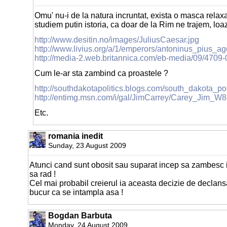
Omu' nu-i de la natura incruntat, exista o masca relaxat
studiem putin istoria, ca doar de la Rim ne trajem, lo
http://www.desitin.no/images/JuliusCaesar.jpg
http://www.livius.org/a/1/emperors/antoninus_pius_
http://media-2.web.britannica.com/eb-media/09/470
Cum le-ar sta zambind ca proastele ?
http://southdakotapolitics.blogs.com/south_dakota_pol
http://entimg.msn.com/i/gal/JimCarrey/Carey_Jim_W
Etc.
romania inedit
Sunday, 23 August 2009
Atunci cand sunt obosit sau suparat incep sa zambesc i
sa rad !
Cel mai probabil creierul ia aceasta decizie de declans
bucur ca se intampla asa !
Bogdan Barbuta
Monday, 24 August 2009