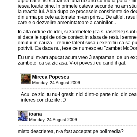
diplomatie, isi stapanea furia razand cu multa pofta - fiin
iesea foarte bine. In primele cateva secunde nu am stiu
la reactia lui. Abia dupa ce procesele consitiente de de
din urma pe cele automate m-am prins... De altfel, rasul
care e o dezvelire amenintatoare a caninilor...
In alta ordine de idei, si zambetele (ca si rasetele) sunt 
si daca le rupi de orice context in afara de restul semn
omului in cauza. Trebuie talent si/sau exercitiu ca sa 
potrivit. Ca daca nu, iese ce numesc eu "zambet McDo
Eu unul m-am apucat acum vreo 3 saptamani de un ex
zambete, ca sa zic asa. V-oi povesti eu cand il gat.
Mircea Popescu
Monday, 24 August 2009
Acu, ce zici tu nu-i gresit, nici dintr-o parte nici din c
interes concluziile :D
ioana
Monday, 24 August 2009
misto descrierea, n-a fost acceptat pe polimedia?