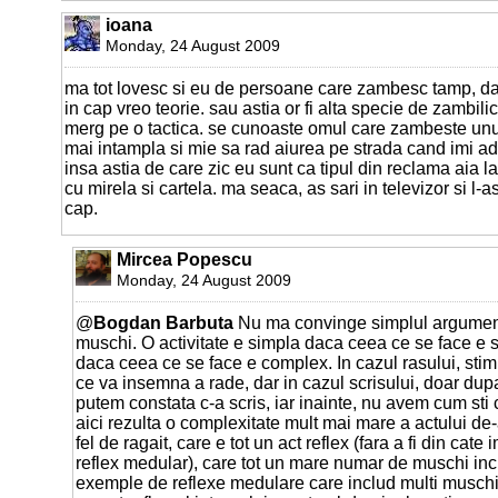
ioana
Monday, 24 August 2009
ma tot lovesc si eu de persoane care zambesc tamp, da
in cap vreo teorie. sau astia or fi alta specie de zambilic
merg pe o tactica. se cunoaste omul care zambeste unu
mai intampla si mie sa rad aiurea pe strada cand imi a
insa astia de care zic eu sunt ca tipul din reclama aia l
cu mirela si cartela. ma seaca, as sari in televizor si l-a
cap.
Mircea Popescu
Monday, 24 August 2009
@
Bogdan Barbuta
Nu ma convinge simplul argument
muschi. O activitate e simpla daca ceea ce se face e 
daca ceea ce se face e complex. In cazul rasului, stim
ce va insemna a rade, dar in cazul scrisului, doar dup
putem constata c-a scris, iar inainte, nu avem cum sti
aici rezulta o complexitate mult mai mare a actului de-
fel de ragait, care e tot un act reflex (fara a fi din cate
reflex medular), care tot un mare numar de muschi incl
exemple de reflexe medulare care includ multi musch