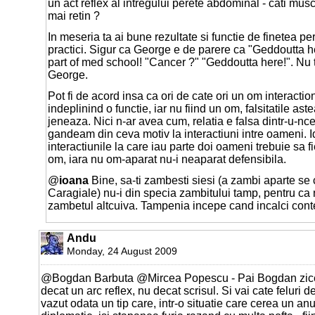
un act reflex al intregului perete abdominal - cati mus
mai retin ?
In meseria ta ai bune rezultate si functie de finetea pe
practici. Sigur ca George e de parere ca "Geddoutta 
part of med school! "Cancer ?" "Geddoutta here!". Nu 
George.
Pot fi de acord insa ca ori de cate ori un om interactio
indeplinind o functie, iar nu fiind un om, falsitatile ast
jeneaza. Nici n-ar avea cum, relatia e falsa dintr-u-n
gandeam din ceva motiv la interactiuni intre oameni. 
interactiunile la care iau parte doi oameni trebuie sa fi
om, iara nu om-aparat nu-i neaparat defensibila.
@
ioana
Bine, sa-ti zambesti siesi (a zambi aparte se
Caragiale) nu-i din specia zambitului tamp, pentru ca
zambetul altcuiva. Tampenia incepe cand incalci contex
Andu
Monday, 24 August 2009
@Bogdan Barbuta @Mircea Popescu - Pai Bogdan zic
decat un arc reflex, nu decat scrisul. Si vai cate feluri d
vazut odata un tip care, intr-o situatie care cerea un an