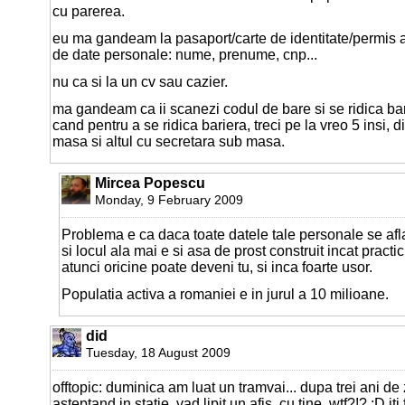
cu parerea.
eu ma gandeam la pasaport/carte de identitate/permis 
de date personale: nume, prenume, cnp...
nu ca si la un cv sau cazier.
ma gandeam ca ii scanezi codul de bare si se ridica ba
cand pentru a se ridica bariera, treci pe la vreo 5 insi, d
masa si altul cu secretara sub masa.
Mircea Popescu
Monday, 9 February 2009
Problema e ca daca toate datele tale personale se afla 
si locul ala mai e si asa de prost construit incat practic 
atunci oricine poate deveni tu, si inca foarte usor.
Populatia activa a romaniei e in jurul a 10 milioane.
did
Tuesday, 18 August 2009
offtopic: duminica am luat un tramvai... dupa trei ani de z
asteptand in statie, vad lipit un afis. cu tine. wtf?!? :D it