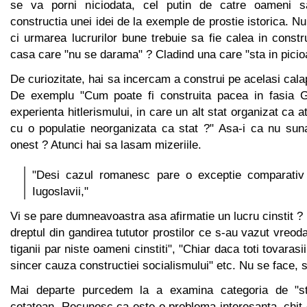
se va porni niciodata, cel putin de catre oameni s
constructia unei idei de la exemple de prostie istorica. N
ci urmarea lucrurilor bune trebuie sa fie calea in constr
casa care "nu se darama" ? Cladind una care "sta in picio
De curiozitate, hai sa incercam a construi pe acelasi cala
De exemplu "Cum poate fi construita pacea in fasia G
experienta hitlerismului, in care un alt stat organizat ca 
cu o populatie neorganizata ca stat ?" Asa-i ca nu suna
onest ? Atunci hai sa lasam mizeriile.
"Desi cazul romanesc pare o exceptie comparativ 
Iugoslavii,"
Vi se pare dumneavoastra asa afirmatie un lucru cinstit ? 
dreptul din gandirea tututor prostilor ce s-au vazut vreoda
tiganii par niste oameni cinstiti", "Chiar daca toti tovarasi
sincer cauza constructiei socialismului" etc. Nu se face, s
Mai departe purcedem la a examina categoria de "str
cetatean. Recunosc ca este o problema interesanta, chit