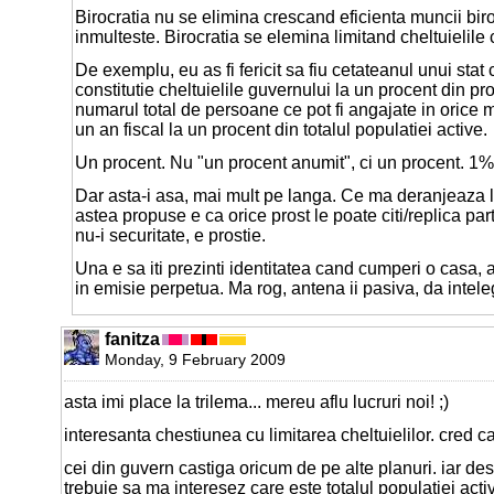
Birocratia nu se elimina crescand eficienta muncii bir
inmulteste. Birocratia se elemina limitand cheltuielile 
De exemplu, eu as fi fericit sa fiu cetateanul unui stat 
constitutie cheltuielile guvernului la un procent din pro
numarul total de persoane ce pot fi angajate in orice 
un an fiscal la un procent din totalul populatiei active.
Un procent. Nu "un procent anumit", ci un procent. 1%
Dar asta-i asa, mai mult pe langa. Ce ma deranjeaza 
astea propuse e ca orice prost le poate citi/replica par
nu-i securitate, e prostie.
Una e sa iti prezinti identitatea cand cumperi o casa, 
in emisie perpetua. Ma rog, antena ii pasiva, da intele
fanitza
Monday, 9 February 2009
asta imi place la trilema... mereu aflu lucruri noi! ;)
interesanta chestiunea cu limitarea cheltuielilor. cred ca a
cei din guvern castiga oricum de pe alte planuri. iar de
trebuie sa ma interesez care este totalul populatiei acti