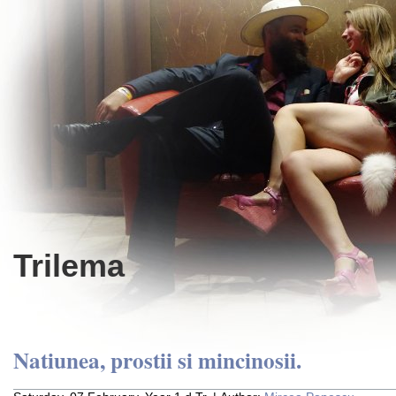
Trilema
Natiunea, prostii si mincinosii.