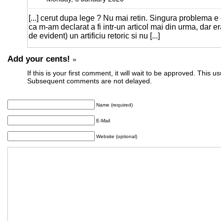
[...] cerut dupa lege ? Nu mai retin. Singura problema e 
ca m-am declarat a fi intr-un articol mai din urma, dar e
de evident) un artificiu retoric si nu [...]
Add your cents!
»
If this is your first comment, it will wait to be approved. This u
Subsequent comments are not delayed.
Name (required)
E-Mail
Website (optional)