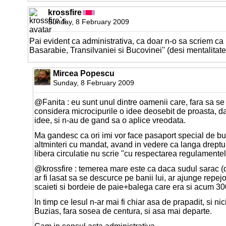
krossfire
Sunday, 8 February 2009
Pai evident ca administrativa, ca doar n-o sa scriem ca l
Basarabie, Transilvaniei si Bucovinei'' (desi mentalitate
Mircea Popescu
Sunday, 8 February 2009
@Fanita : eu sunt unul dintre oamenii care, fara sa s
considera microcipurile o idee deosebit de proasta, 
idee, si n-au de gand sa o aplice vreodata.
Ma gandesc ca ori imi vor face pasaport special de bu
altminteri cu mandat, avand in vedere ca langa dreptu
libera circulatie nu scrie "cu respectarea regulamentelo
@krossfire : temerea mare este ca daca sudul sarac (d
ar fi lasat sa se descurce pe banii lui, ar ajunge repejo
scaieti si bordeie de paie+balega care era si acum 300
In timp ce Iesul n-ar mai fi chiar asa de prapadit, si ni
Buzias, fara sosea de centura, si asa mai departe.