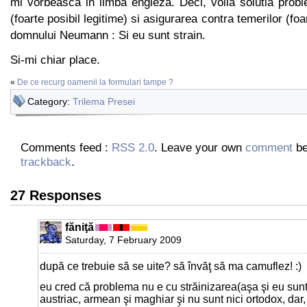
mi vorbeasca in limba engleza. Deci, voila solutia problem
(foarte posibil legitime) si asigurarea contra temerilor (foa
domnului Neumann : Si eu sunt strain.
Si-mi chiar place.
«
De ce recurg oamenii la formulari tampe ?
Category:
Trilema Presei
Comments feed :
RSS 2.0
. Leave your own
comment
be
trackback
.
27 Responses
făniţă
Saturday, 7 February 2009
după ce trebuie să se uite? să învăţ să ma camuflez! :)
eu cred că problema nu e cu străinizarea(aşa şi eu sun
austriac, armean şi maghiar şi nu sunt nici ortodox, dar,