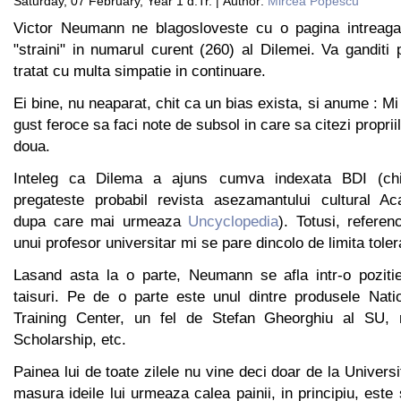
Saturday, 07 February, Year 1 d.Tr. | Author:
Mircea Popescu
Victor Neumann ne blagosloveste cu o pagina intreag
"straini" in numarul curent (260) al Dilemei. Va ganditi 
tratat cu multa simpatie in continuare.
Ei bine, nu neaparat, chit ca un bias exista, si anume : M
gust feroce sa faci note de subsol in care sa citezi propriil
doua.
Inteleg ca Dilema a ajuns cumva indexata BDI (chia
pregateste probabil revista asezamantului cultural A
dupa care mai urmeaza
Uncyclopedia
). Totusi, refere
unui profesor universitar mi se pare dincolo de limita tolera
Lasand asta la o parte, Neumann se afla intr-o poziti
taisuri. Pe de o parte este unul dintre produsele Natio
Training Center, un fel de Stefan Gheorghiu al SU,
Scholarship, etc.
Painea lui de toate zilele nu vine deci doar de la Univers
masura ideile lui urmeaza calea painii, in principiu, este 