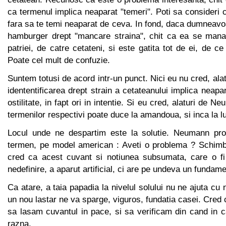
ca termenul implica neaparat "temeri". Poti sa consideri c
fara sa te temi neaparat de ceva. In fond, daca dumneavo
hamburger drept "mancare straina", chit ca ea se mananc
patriei, de catre cetateni, si este gatita tot de ei, de 
Poate cel mult de confuzie.
Suntem totusi de acord intr-un punct. Nici eu nu cred, al
idententificarea drept strain a cetateanului implica neapa
ostilitate, in fapt ori in intentie. Si eu cred, alaturi de N
termenilor respectivi poate duce la amandoua, si inca la lu
Locul unde ne despartim este la solutie. Neumann pro
termen, pe model american : Aveti o problema ? Schimb
cred ca acest cuvant si notiunea subsumata, care o fi
nedefinire, a aparut artificial, ci are pe undeva un fundame
Ca atare, a taia papadia la nivelul solului nu ne ajuta cu n
un nou lastar ne va sparge, viguros, fundatia casei. Cred
sa lasam cuvantul in pace, si sa verificam din cand in 
razna.