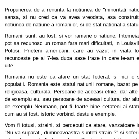
Propunerea de a renunta la notiunea de "minoritati nati
sansa, si nu cred ca va avea vreodata, asa construit
notiunea de natiune a romanilor, si de stat national a statul
Romanii sunt, au fost, si vor ramane o natiune. Intemeia
pot sa recunosc un roman fara mari dificultati, in Louisvi
Potosi. Prieteni americani, care au vazut in viata lo
recunoaste pe al 7-lea dupa sase fraze in care le-am e
uite.
Romania nu este ca atare un stat federal, si nici o s
populatii. Romania este statul natiunii romane, bazat pe
religioasa, culturala. Persoane de aceeasi etnie, dar alte re
de exemplu eu, sau persoane de aceeasi cultura, dar alta 
de exemplu Neumann, pot fi foarte bine cetateni ai stat
cum au si fost, istoric vorbind, destule exemple.
Vom fi totusi, straini, si perceputi ca atare, vanzatoare 
"Nu va suparati, dumneavoastra sunteti strain ?" si soferi