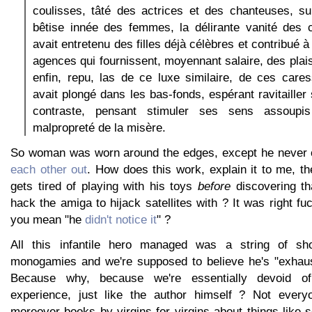
coulisses, tâté des actrices et des chanteuses, su
bêtise innée des femmes, la délirante vanité des c
avait entretenu des filles déjà célèbres et contribué à
agences qui fournissent, moyennant salaire, des plais
enfin, repu, las de ce luxe similaire, de ces cares
avait plongé dans les bas-fonds, espérant ravitailler
contraste, pensant stimuler ses sens assoupis 
malpropreté de la misère.
So woman was worn around the edges, except he never 
each other out
. How does this work, explain it to me, the
gets tired of playing with his toys
before
discovering th
hack the amiga to hijack satellites with ? It was right fu
you mean "he
didn't notice it
" ?
All this infantile hero managed was a string of shor
monogamies and we're supposed to believe he's "exha
Because why, because we're essentially devoid o
experience, just like the author himself ? Not everyo
moreover books by virgins for virgins about things like 