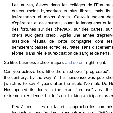
Les autres, élevés dans les collèges de l'État ou 
étaient moins hypocrites et plus libres, mais ils 
intéressants ni moins étroits. Ceux-là étaient de
d'opérettes et de courses, jouant le lansquenet et le
des fortunes sur des chevaux, sur des cartes, sur 
chers aux gens creux. Après une année d'épreu
lassitude résulta de cette compagnie dont le
semblèrent basses et faciles, faites sans discernem
fébrile, sans réelle surexcitation de sang et de nerfs.
So like, business school majors
and so on
, right, right.
Can you believe how little the shitshow's "progressed", fo
the contrary, by the way ? This nonsense was publishe
(which is to say 4 years after the Ecole Normale De 
Hos opened its doors in the exact "recluse" area the 
retirement residence, but let's not fucking anticipate
too 
Peu à peu, il les quitta, et il approcha les homme
lesquels sa pensée devait rencontrer plus d'affinités 