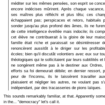
méditer sur les mêmes pensées, son esprit se conce
encore indécises mûrirent. Après chaque vacance, 
ses maîtres plus réfléchi et plus têtu; ces cha
échappaient pas; perspicaces et retors, habitués p
sonder jusqu'au plus profond des âmes, ils ne furen
de cette intelligence éveillée mais indocile; ils com
cet élève ne contribuerait à la gloire de leur mai
famille était riche et paraissait se désintéresser d
renoncèrent aussitôt à le diriger sur les profitab
écoles; bien qu'il discutât volontiers avec eux sur to
théologiques qui le sollicitaient par leurs subtilités et 
ne songèrent même pas à le destiner aux Ordres, 
efforts sa foi demeurait débile; en dernier ressort, 
peur de l'inconnu, ils le laissèrent travailler au
plaisaient et négliger les autres, ne voulant pas s'a
indépendant, par des tracasseries de pions laïques.
This sounds remarkably familiar, at that. Apparently some
in the... "democracy" let's call it.