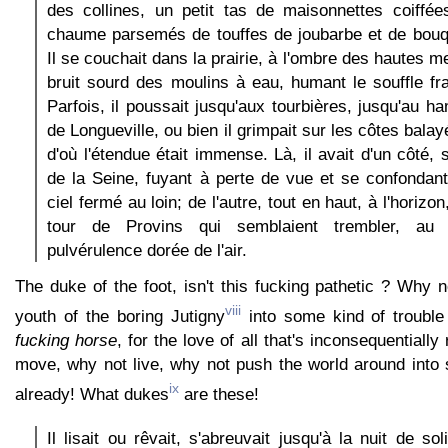
des collines, un petit tas de maisonnettes coiffé
chaume parsemés de touffes de joubarbe et de bou
Il se couchait dans la prairie, à l'ombre des hautes m
bruit sourd des moulins à eau, humant le souffle fra
Parfois, il poussait jusqu'aux tourbières, jusqu'au h
de Longueville, ou bien il grimpait sur les côtes balay
d'où l'étendue était immense. Là, il avait d'un côté, s
de la Seine, fuyant à perte de vue et se confondan
ciel fermé au loin; de l'autre, tout en haut, à l'horizon
tour de Provins qui semblaient trembler, au 
pulvérulence dorée de l'air.
The duke of the foot, isn't this fucking pathetic ? Why n
viii
youth of the boring Jutigny
into some kind of troubl
fucking horse
, for the love of all that's inconsequentiall
move, why not live, why not push the world around into
ix
already! What dukes
are these!
Il lisait ou rêvait, s'abreuvait jusqu'à la nuit de so