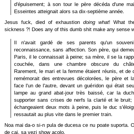
d'épuisement; à son tour le père décéda d'une ma
Esseintes atteignait alors sa dix-septième année.
Jesus fuck, died of exhaustion
doing what
! What th
sickness ?! Does any of this dumb shit make any sense wh
Il n'avait gardé de ses parents qu'un souven
reconnaissance, sans affection. Son père, qui demeur
Paris, il le connaissait à peine; sa mère, il se la rapp
couchée, dans une chambre obscure du chât
Rarement, le mari et la femme étaient réunis, et de c
remémorait des entrevues décolorées, le père et l
face l'un de l'autre, devant un guéridon qui était se
lampe au grand abat-jour très baissé, car la duc
supporter sans crises de nerfs la clarté et le bruit;
échangeaient deux mots à peine, puis le duc s'éloigna
ressautait au plus vite dans le premier train.
Noa mai da-o si-n pula de ducesa ce nu poate suporta. O
de cai, sa vezi show acolo.