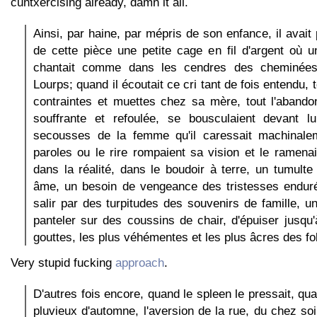
cuntxercising already, damn it all.
Ainsi, par haine, par mépris de son enfance, il avait
de cette pièce une petite cage en fil d'argent où u
chantait comme dans les cendres des cheminée
Lourps; quand il écoutait ce cri tant de fois entendu, 
contraintes et muettes chez sa mère, tout l'abando
souffrante et refoulée, se bousculaient devant lu
secousses de la femme qu'il caressait machinale
paroles ou le rire rompaient sa vision et le ramen
dans la réalité, dans le boudoir à terre, un tumulte
âme, un besoin de vengeance des tristesses endur
salir par des turpitudes des souvenirs de famille, un
panteler sur des coussins de chair, d'épuiser jusqu'
gouttes, les plus véhémentes et les plus âcres des fol
Very stupid fucking
approach
.
D'autres fois encore, quand le spleen le pressait, qu
pluvieux d'automne, l'aversion de la rue, du chez soi