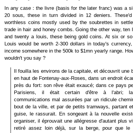
In any case : the livre (basis for the later franc) was a si
20 sous, these in turn divided in 12 deniers. These'd 
worthless coins mostly used by the soubrettes in settle
trade in hair and honey combs. Going the other way, ten l
and twenty a louis, these being gold coins. At six or s
Louis would be worth 2-300 dollars in today's currency, 
income somewhere in the 500k to $1mn yearly range. H
wouldn't you say ?
Il fouilla les environs de la capitale, et découvrit une
en haut de Fontenay-aux-Roses, dans un endroit écar
près du fort: son rêve était exaucé; dans ce pays p
Parisiens, il était certain d'être à l'abri; la
communications mal assurées par un ridicule chemin
bout de la ville, et par de petits tramways, partant 
guise, le rassurait. En songeant à la nouvelle existe
organiser, il éprouvait une allégresse d'autant plus vi
retiré assez loin déjà, sur la berge, pour que le 