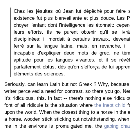
Chez les jésuites où Jean fut dépêché pour faire 
existence fut plus bienveillante et plus douce. Les 
choyer l'enfant dont l'intelligence les étonnait; cepe
leurs efforts, ils ne purent obtenir qu'il se liv
disciplinées; il mordait à certains travaux, deven
ferré sur la langue latine, mais, en revanche, il 
incapable d'expliquer deux mots de grec, ne tém
aptitude pour les langues vivantes, et il se révél
parfaitement obtus, dès qu'on s'efforça de lui appre
éléments des sciences.
Seriously, can learn Latin but not Greek ? Why, because
writer perceived a need for contrast, so there you go, N
It's ridiculous, this. In fact -- there's nothing else ridicu
font of all ridicule is the situation where
the inept child
fo
upon the world. When the closest thing to a horse in the e
a horse, wooden stick sticking out notwithstanding, when 
me in the environs is promulgated me, the
gaping ch