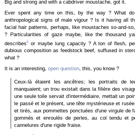
Big and strong and with a cabdriver moustache, got it.
Ever spent any time on this, by the way ? What do 
anthropological signs of male vigour ? Is it having all th
facial hair patterns, perhaps, like moustaches so-and-so,
? Particularities of gaze maybe, like the thousand ya
ii
describes
or maybe lung capacity ? A ton of flesh, pe
dubious composition as feedstock beef, suffused in ste
what ?
It is an interesting,
open question
, this, you know ?
Ceux-là étaient les ancêtres; les portraits de l
manquaient; un trou existait dans la filière des visa
une seule toile servait d'intermédiaire, mettait un poi
le passé et le présent, une tête mystérieuse et rusée
et tirés, aux pommettes ponctuées d'une virgule de 
gommés et enroulés de perles, au col tendu et pe
cannelures d'une rigide fraise.