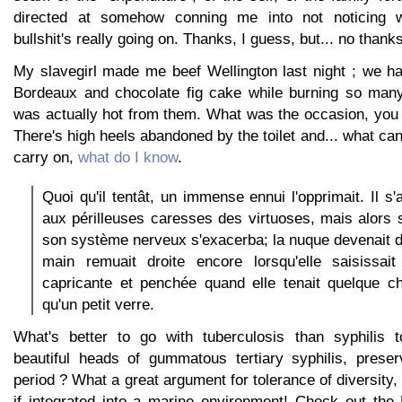
directed at somehow conning me into not noticing w
bullshit's really going on. Thanks, I guess, but... no thanks
My slavegirl made me beef Wellington last night ; we had
Bordeaux and chocolate fig cake while burning so many
was actually hot from them. What was the occasion, you
There's high heels abandoned by the toilet and... what can 
carry on,
what do I know
.
Quoi qu'il tentât, un immense ennui l'opprimait. Il s
aux périlleuses caresses des virtuoses, mais alors sa
son système nerveux s'exacerba; la nuque devenait dé
main remuait droite encore lorsqu'elle saisissait
capricante et penchée quand elle tenait quelque ch
qu'un petit verre.
What's better to go with tuberculosis than syphilis 
beautiful heads of gummatous tertiary syphilis, prese
period ? What a great argument for tolerance of diversity,
if integrated into a marine environment! Check out th