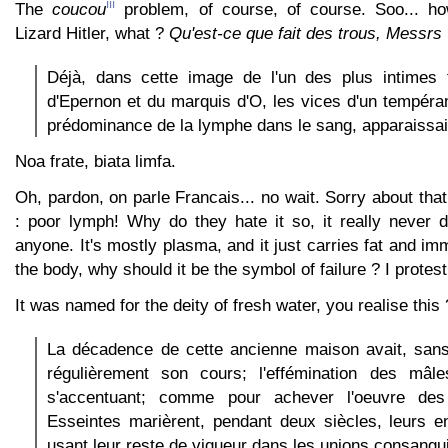
iii
The
coucou
problem, of course, of course. Soo... ho
Lizard Hitler, what ?
Qu'est-ce que fait des trous, Messrs
Déjà, dans cette image de l'un des plus intimes 
d'Epernon et du marquis d'O, les vices d'un tempéra
prédominance de la lymphe dans le sang, apparaissai
Noa frate, biata limfa.
Oh, pardon, on parle Francais... no wait. Sorry about that
: poor lymph! Why do they hate it so, it really never d
anyone. It's mostly plasma, and it just carries fat and i
the body, why should it be the symbol of failure ? I protest
It was named for the deity of fresh water, you realise this 
La décadence de cette ancienne maison avait, sans 
régulièrement son cours; l'effémination des mâle
s'accentuant; comme pour achever l'oeuvre de
Esseintes marièrent, pendant deux siècles, leurs e
usant leur reste de vigueur dans les unions consangu