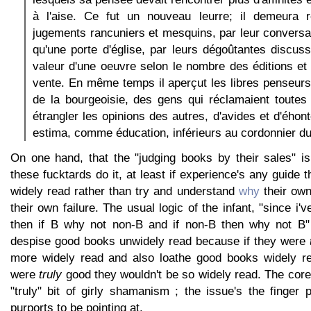
à l'aise. Ce fut un nouveau leurre; il demeura r
jugements rancuniers et mesquins, par leur conversa
qu'une porte d'église, par leurs dégoûtantes discuss
valeur d'une oeuvre selon le nombre des éditions et 
vente. En même temps il aperçut les libres penseurs,
de la bourgeoisie, des gens qui réclamaient toutes 
étrangler les opinions des autres, d'avides et d'éhonté
estima, comme éducation, inférieurs au cordonnier du
On one hand, that the "judging books by their sales" i
these fucktards do it, at least if experience's any guide 
widely read rather than try and understand
why
their own 
their own failure. The usual logic of the infant, "since i'
then if B why not non-B and if non-B then why not B" 
despise good books unwidely read because if they were
more widely read and also loathe good books widely re
were
truly
good they wouldn't be so widely read. The core 
"truly" bit of girly shamanism ; the issue's the finger p
purports to be pointing at.