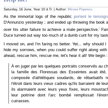
Saturday, 16 June, Year 10 d.Tr. | Author:
Mircea Popescu
As the immortal logs of the republic
portent le temoig
D'Annunzio yesterday ; and ended up throwing the book a
i
over his utter failure to achieve a male perspective.
Fanc
Duce turned out way too much of a dumb cunt for my tast
I moved on, and I'm faring no better. Yet... why should
hide my sorrows, when you could suffer right along with
ahead, rescue him, rescue me, let's hear it all! We begin :
À en juger par les quelques portraits conservés au c
la famille des Floressas des Esseintes avait été,
composée d'athlétiques soudards, de rébarbatifs re
l'étroit dans leurs vieux cadres qu'ils barraient de leu
ils alarmaient avec leurs yeux fixes, leurs mousta
leur poitrine dont l'arc bombé remplissait l'éno
cuirasses.