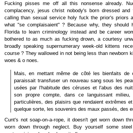
Fucking pisses me off all this nonsense already. Nud
complacency, jesus christ nobody's born dressed and t
calling than sexual service holy fuck the prior's priors
what "se complaisaient" ? Because why, they should 
Florida to learn criminology instead and be career w
bothered to as much as fucking drown, a courtesy unw
broadly speaking supernumerary week-old kittens rece
course ? They wallowed in not being less than newborn kit
woes & o noes.
Mais, en mettant même de côté les bienfaits de c
paraissait transfuser un nouveau sang sous les pea
usées par l'habitude des céruses et l'abus des nuits
son propre compte, dans ce languissant milieu, 
particulières, des plaisirs que rendaient extrêmes et
quelque sorte, les souvenirs des maux passés, des e
Cunt's not soap-on-a-rope, it doesn't get worn down thr
worn down through neglect. Buy yourself some steel