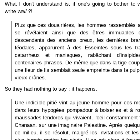
What I don't understand is, if one's going to bother to w
write
well
?!
Plus que ces douairières, les hommes rassemblés au
se révélaient ainsi que des êtres immuables e
descendants des anciens preux, les dernières br
féodales, apparurent à des Esseintes sous les trai
catarrheux et maniaques, rabâchant d'insipid
centenaires phrases. De même que dans la tige coup
une fleur de lis semblait seule empreinte dans la pul
vieux crânes.
So they had nothing to say ; it happens.
Une indicible pitié vint au jeune homme pour ces m
dans leurs hypogées pompadour à boiseries et à roc
maussades lendores qui vivaient, l'oeil constamment 
Chanaan, sur une imaginaire Palestine. Après quelq
ce milieu, il se résolut, malgré les invitations et le
plus jamais mettre les pieds. Il se prit alors à fray