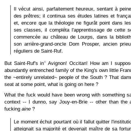
Il vécut ainsi, parfaitement heureux, sentant à peine
des prêtres; il continua ses études latines et frança
et, encore que la théologie ne figurât point dans 
ses classes, il compléta l'apprentissage de cette sc
commencée au château de Lourps, dans la bibliot
son arrière-grand-oncle Dom Prosper, ancien prie
réguliers de Saint-Ruf.
x
But Saint-Ruf's in
Avignon! Occitan! How am I suppos
abundantly entrenched family of the King's own little Fran
the ~entirely unrelated~ people of the South ? That dam
seat at some point, what is going on here ?
What the fuck would have been wrong with something sa
context -- I dunno, say Jouy-en-Brie -- other than the 
fucking
aine
?
Le moment échut pourtant où il fallut quitter l'instituti
atteignait sa majorité et devenait maître de sa fortu