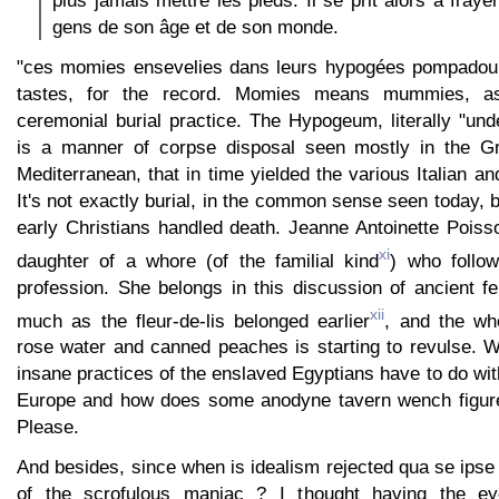
gens de son âge et de son monde.
"ces momies ensevelies dans leurs hypogées pompadour"
tastes, for the record. Momies means mummies, as
ceremonial burial practice. The Hypogeum, literally "un
is a manner of corpse disposal seen mostly in the Gr
Mediterranean, that in time yielded the various Italian a
It's not exactly burial, in the common sense seen today, b
early Christians handled death. Jeanne Antoinette Poiss
xi
daughter of a whore (of the familial kind
) who follo
profession. She belongs in this discussion of ancient f
xii
much as the fleur-de-lis belonged earlier
, and the who
rose water and canned peaches is starting to revulse. W
insane practices of the enslaved Egyptians have to do with
Europe and how does some anodyne tavern wench figure 
Please.
And besides, since when is idealism rejected qua se ipse
of the scrofulous maniac ? I thought having the e