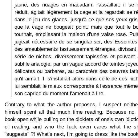
jaune, des nuages en macadam, l'assaillait, il se 
réduit, agitait légèrement la cage et la regardait se ré
dans le jeu des glaces, jusqu'à ce que ses yeux gri
que la cage ne bougeait point, mais que tout le bou
tournait, emplissant la maison d'une valse rose. Pui
jugeait nécessaire de se singulariser, des Esseintes
des ameublements fastueusement étranges, divisant 
série de niches, diversement tapissées et pouvant 
subtile analogie, par un vague accord de teintes joy
délicates ou barbares, au caractère des oeuvres lati
qu'il aimait. Il s'installait alors dans celle de ces ni
lui semblait le mieux correspondre à l'essence même
son caprice du moment l'amenait à lire.
Contrary to what the author proposes, I suspect neithe
himself spent all that much time reading. Because no, s
book open while pulling on the dicklets of one's own idioti
of reading, and who the fuck even cares what the s
"suggests" ?! What's next, I'm going to dress like the book 