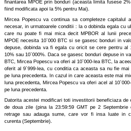
finantarea MPOE prin bonduri (aceasta limita fusese 2% 
fiind modificata apoi la 5% pentru Mai).
Mircea Popescu va continua sa completeze capitalul at
necesar, in urmatoarele conditii : la o dobinda egala cu ul
care nu poate fi mai mica decit MPBOR al lunii preced
MPOE necesita 10`000 BTC si se gasesc bonduri in valo
depuse, dobinda va fi egala cu oricit se cere pentru al
10% sau 10`000%. Daca se gasesc bonduri depuse in val
BTC, Mircea Popescu va oferi al 10`000-lea BTC, la aceea
oferit al 9`999-lea, cu conditia ca aceasta sa nu fie m
pe luna precedenta. In cazul in care aceasta este mai 
luna precedenta, Mircea Popescu va oferi acel al 10`0
pe luna precedenta.
Datorita acestei modificari toti investitorii beneficiaza de
de doua zile (pina la 23:59:59 GMT pe 2 Septembrie c
retrage sau adauga sume, care vor fi insa luate in c
curenta (Septembrie).