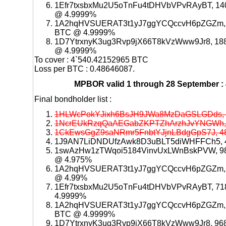
1Efr7txsbxMu2U5oTnFu4tDHVbVPvRAyBT, 14
@ 4.9999%
1A2hqHVSUERAT3t1yJ7ggYCQccvH6pZGZm, 
BTC @ 4.9999%
1D7YtrxnyK3ug3Rvp9jX66T8kVzWww9Jr8, 18
@ 4.9999%
To cover : 4`540.42152965 BTC
Loss per BTC : 0.48646087.
MPBOR valid 1 through 28 September :
Final bondholder list :
1HLWcPokYJixh6BsJH9JWa8MzDaGSLGDds, 
1NcrEUkRzqQaAEGabZKPTZhArzhJvYNGWh, 
1CkEwsGgZ9saNRmr5FnbtYJjnLBdgGpS7J, 4
1J9AN7LiDNDUfzAwk8D3uBLT5diWHFFCh5, 4
1swAzHw1zTWqoi5184VinvUxLWnBskPVW, 98
@ 4.975%
1A2hqHVSUERAT3t1yJ7ggYCQccvH6pZGZm, 
@ 4.99%
1Efr7txsbxMu2U5oTnFu4tDHVbVPvRAyBT, 71
4.9999%
1A2hqHVSUERAT3t1yJ7ggYCQccvH6pZGZm, 
BTC @ 4.9999%
1D7YtrxnyK3ug3Rvp9jX66T8kVzWww9Jr8, 96