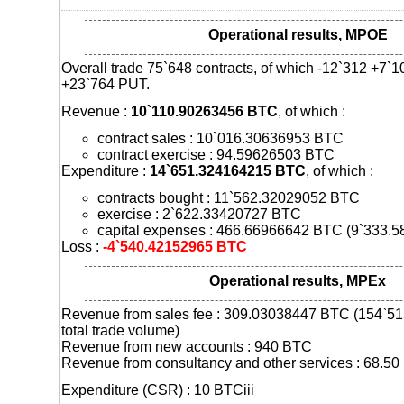
Operational results, MPOE
Overall trade 75`648 contracts, of which -12`312 +7`
+23`764 PUT.
Revenue :
10`110.90263456 BTC
, of which :
contract sales : 10`016.30636953 BTC
contract exercise : 94.59626503 BTC
Expenditure :
14`651.324164215 BTC
, of which :
contracts bought : 11`562.32029052 BTC
exercise : 2`622.33420727 BTC
capital expenses : 466.66966642 BTC (9`333.5
Loss :
-4`540.42152965 BTC
Operational results, MPEx
Revenue from sales fee : 309.03038447 BTC (154`
total trade volume)
Revenue from new accounts : 940 BTC
Revenue from consultancy and other services : 68.5
Expenditure (CSR) : 10 BTCiii