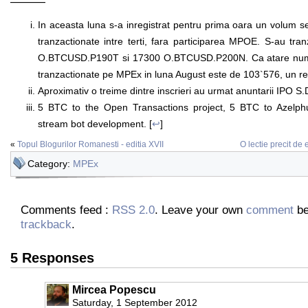
———
In aceasta luna s-a inregistrat pentru prima oara un volum se
tranzactionate intre terti, fara participarea MPOE. S-au tran
O.BTCUSD.P190T si 17300 O.BTCUSD.P200N. Ca atare numar
tranzactionate pe MPEx in luna August este de 103`576, un rec
Aproximativ o treime dintre inscrieri au urmat anuntarii IPO S.
5 BTC to the Open Transactions project, 5 BTC to Azelph
stream bot development. [
↩
]
«
Topul Blogurilor Romanesti - editia XVII
O lectie precit de e
Category:
MPEx
Comments feed :
RSS 2.0
. Leave your own
comment
be
trackback
.
5 Responses
Mircea Popescu
Saturday, 1 September 2012