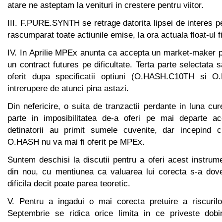
atare ne asteptam la venituri in crestere pentru viitor.
III. F.PURE.SYNTH se retrage datorita lipsei de interes pe
rascumparat toate actiunile emise, la ora actuala float-ul f
IV. In Aprilie MPEx anunta ca accepta un market-maker p
un contract futures pe dificultate. Terta parte selectata 
oferit dupa specificatii optiuni (O.HASH.C10TH si 
intrerupere de atunci pina astazi.
Din nefericire, o suita de tranzactii perdante in luna cu
parte in imposibilitatea de-a oferi pe mai departe ac
detinatorii au primit sumele cuvenite, dar incepind 
O.HASH nu va mai fi oferit pe MPEx.
Suntem deschisi la discutii pentru a oferi acest instrum
din nou, cu mentiunea ca valuarea lui corecta s-a dove
dificila decit poate parea teoretic.
V. Pentru a ingadui o mai corecta pretuire a riscuril
Septembrie se ridica orice limita in ce priveste dobi