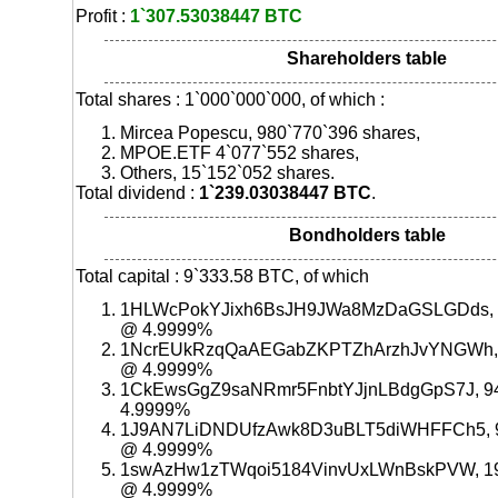
Profit :
1`307.53038447 BTC
Shareholders table
Total shares : 1`000`000`000, of which :
Mircea Popescu, 980`770`396 shares,
MPOE.ETF 4`077`552 shares,
Others, 15`152`052 shares.
Total dividend :
1`239.03038447 BTC
.
Bondholders table
Total capital : 9`333.58 BTC, of which
1HLWcPokYJixh6BsJH9JWa8MzDaGSLGDds, 
@ 4.9999%
1NcrEUkRzqQaAEGabZKPTZhArzhJvYNGWh, 
@ 4.9999%
1CkEwsGgZ9saNRmr5FnbtYJjnLBdgGpS7J, 9
4.9999%
1J9AN7LiDNDUfzAwk8D3uBLT5diWHFFCh5, 9
@ 4.9999%
1swAzHw1zTWqoi5184VinvUxLWnBskPVW, 19
@ 4.9999%