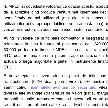
II. MPEx isi dovedeste valoarea cu ocazia acestui exercit
de la achizitie cind produce venituri mai insemnate d
semnificativ de noi utilizatori (mai ales sub aspectul 
utilizatorilor activi aproape dublindu-se in aceasta luna)
vinzari in crestere au adus sume insemnate in conturile act
Avind in vedere ca principalul competitor a inregistrat
relansarea in luna Ianuarie si pina astazi de ~240`00
30`000 pe luna) in timp ce MPEx a inregistrat tranzact
BTC doar in luna curenta putem trage concluzia ca 
actuala o larga majoritate a pietei in instrumente fina
BTC.
E de asteptat ca avem aici un punct de inflexiune.
tranzactionare (0.2% doar pentru vinzari, 0% pentru c
semnificativ,
insemnatele avantaje de securitate
, vitez
diverse alte avantaje (transferuri de valori gratis,
margi
probabil in lunile urmatoare cam toti investitorii cu un c
rasarit decit pretul unei cafele sa-si deschida conturi