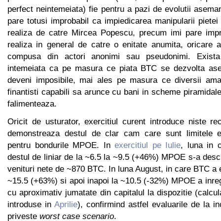
perfect neintemeiata) fie pentru a pazi de evolutii aseman
pare totusi improbabil ca impiedicarea manipularii piet
realiza de catre Mircea Popescu, precum imi pare impr
realiza in general de catre o enitate anumita, oricare ar
compusa din actori anonimi sau pseudonimi. Exista 
intemeiata ca pe masura ce piata BTC se dezvolta as
deveni imposibile, mai ales pe masura ce diversii amat
finantisti capabili sa arunce cu bani in scheme piramidal
falimenteaza.
Oricit de usturator, exercitiul curent introduce niste re
demonstreaza destul de clar cam care sunt limitele ex
pentru bondurile MPOE. In
exercitiul pe Iulie
, luna in 
destul de liniar de la ~6.5 la ~9.5 (+46%) MPOE s-a descu
venituri nete de ~870 BTC. In luna August, in care BTC a e
~15.5 (+63%) si apoi inapoi la ~10.5 (-32%) MPOE a inre
cu aproximativ jumatate din capitalul la dispozitie (calcul
introduse in
Aprilie
), confirmind astfel evaluarile de la i
priveste
worst case scenario
.