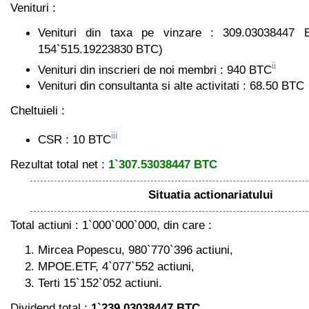
Venituri :
Venituri din taxa pe vinzare : 309.03038447 B
154`515.19223830 BTC)
ii
Venituri din inscrieri de noi membri : 940 BTC
Venituri din consultanta si alte activitati : 68.50 BTC
Cheltuieli :
iii
CSR : 10 BTC
Rezultat total net :
1`307.53038447 BTC
Situatia actionariatului
Total actiuni : 1`000`000`000, din care :
Mircea Popescu, 980`770`396 actiuni,
MPOE.ETF, 4`077`552 actiuni,
Terti 15`152`052 actiuni.
Dividend total :
1`239.03038447 BTC
.