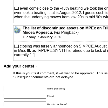
[...] even come close to the -43% beating we took the o
ever took a beating, that is August 2012. I guess such i
when the underlying moves from low 20s to mid 90s withi
The list of discontinued assets on MPEx on Tri
Mircea Popescu.
(via Pingback)
Tuesday, 7 January 2020
[...] closing was tersely announced on S.MPOE August 
in Misc III, as "F.PURE.SYNTH is retired due to lack of i
currently [...]
Add your cents!
»
If this is your first comment, it will wait to be approved. This u
Subsequent comments are not delayed.
Name (required)
E-Mail
Website (optional)