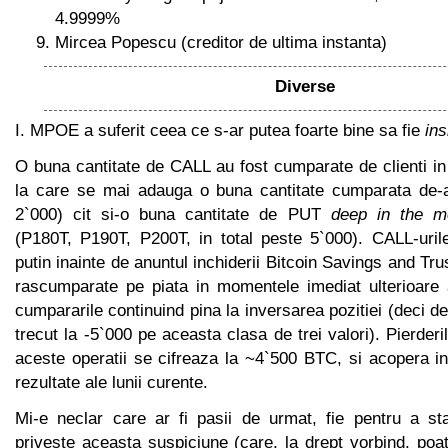
4.9999%
Mircea Popescu (creditor de ultima instanta)
Diverse
I. MPOE a suferit ceea ce s-ar putea foarte bine sa fie
ins
O buna cantitate de CALL au fost cumparate de clienti in 
la care se mai adauga o buna cantitate cumparata de-a
2`000) cit si-o buna cantitate de PUT
deep in the m
(P180T, P190T, P200T, in total peste 5`000). CALL-uril
putin inainte de anuntul inchiderii Bitcoin Savings and Tru
rascumparate pe piata in momentele imediat ulterioare a
cumpararile continuind pina la inversarea pozitiei (deci d
trecut la -5`000 pe aceasta clasa de trei valori). Pierderil
aceste operatii se cifreaza la ~4`500 BTC, si acopera in 
rezultate ale lunii curente.
Mi-e neclar care ar fi pasii de urmat, fie pentru a sta
priveste aceasta suspiciune (care, la drept vorbind, poat