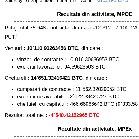
Saturday, 01 September, Year 4 d.Tr. | Author:
Mircea Popescu
Rezultate din activitate, MPOE
Rulaj total 75`648 contracte, din care -12`312 +7`100 C
i
PUT.
Venituri :
10`110.90263456 BTC
, din care :
vinzari de contracte : 10`016.30636953 BTC
exercitii favorabile : 94.59626503 BTC
Cheltuieli :
14`651.32416421 BTC
, din care :
cumparari de contracte : 11`562.32029052 BTC
exercitii nefavorabile : 2`622.33420727 BTC
cheltuieli cu capitalul : 466.66966642 BTC (9`333.5
Rezultat total net :
-4`540.42152965 BTC
Rezultate din activitate, MPEx