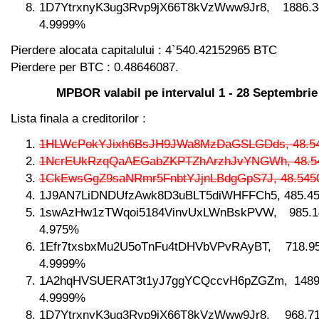
1D7YtrxnyK3ug3Rvp9jX66T8kVzWww9Jr8, 1886
4.9999%
Pierdere alocata capitalului : 4`540.42152965 BTC
Pierdere per BTC : 0.48646087.
MPBOR valabil pe intervalul 1 - 28 Septembrie
Lista finala a creditorilor :
1HLWcPokYJixh6BsJH9JWa8MzDaGSLGDds, 48.5
1NcrEUkRzqQaAEGabZKPTZhArzhJvYNGWh, 48.5
1CkEwsGgZ9saNRmr5FnbtYJjnLBdgGpS7J, 48.545
1J9AN7LiDNDUfzAwk8D3uBLT5diWHFFCh5, 485.45
1swAzHw1zTWqoi5184VinvUxLWnBskPVW, 985
4.975%
1Efr7txsbxMu2U5oTnFu4tDHVbVPvRAyBT, 718
4.9999%
1A2hqHVSUERAT3t1yJ7ggYCQccvH6pZGZm, 1489
4.9999%
1D7YtrxnyK3ug3Rvp9jX66T8kVzWww9Jr8, 968