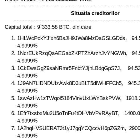
Situatia creditorilor
Capital total : 9`333.58 BTC, din care
1HLWcPokYJixh6BsJH9JWa8MzDaGSLGDds, 94
4.9999%
1NcrEUkRzqQaAEGabZKPTZhArzhJvYNGWh, 94
4.9999%
1CkEwsGgZ9saNRmr5FnbtYJjnLBdgGpS7J, 94
4.9999%
1J9AN7LiDNDUfzAwk8D3uBLT5diWHFFCh5, 945
4.9999%
1swAzHw1zTWqoi5184VinvUxLWnBskPVW, 1918
4.9999%
1Efr7txsbxMu2U5oTnFu4tDHVbVPvRAyBT, 1400
4.9999%
1A2hqHVSUERAT3t1yJ7ggYCQccvH6pZGZm, 2900
4.9999%