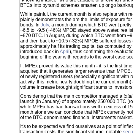
BTCs into pyramid schemes smarten up or go bankrup
While painful, the current month is also replete with r
plainly demonstrates the are the limits of exposure f
bonds. In
July
, a month during which BTC went pretty 
~6.5 to ~9.5 (+46%) MPOE stayed above water, realisin
~870 BTC. In August, during which BTC went from ~9
and then back to ~10.5 (-32%) MPOE suffered losses 
approximately half its trading capital (as computed by
introduced back in
April
), thus confirming the evaluat
begining of the year with regards to the worst case sc
II. MPEx proved its value this month - it is the first tim
acquired that it generates larger revenue than MPOE. 
of newly registered users (especially significant with r
activity, this metric nearly doubling the current month)
volume increase brought significant sums to investors
Considering that the main competitor managed a
total
launch (in January) of approximately 250`000 BTC (r
while MPEx has had transactions well in excess of 1
month alone we can conclude that MPEx currently hold
of the BTC denominated financial instruments market.
It's to be expected we find ourselves at a point of infl
transaction costs, the significant volume, notable
secur