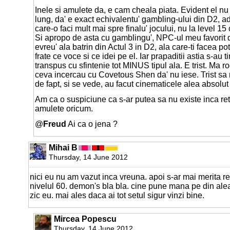
Inele si amulete da, e cam cheala piata. Evident el nu 
lung, da' e exact echivalentu' gambling-ului din D2, a
care-o faci mult mai spre finalu' jocului, nu la level 
Si apropo de asta cu gamblingu', NPC-ul meu favorit di
evreu' ala batrin din Actul 3 in D2, ala care-ti facea p
frate ce voce si ce idei pe el. Iar prapaditii astia s-au t
transpus cu sfintenie tot MINUS tipul ala. E trist. Ma r
ceva incercau cu Covetous Shen da' nu iese. Trist sa n-
de fapt, si se vede, au facut cinematicele alea absolu
Am ca o suspiciune ca s-ar putea sa nu existe inca ret
amulete oricum.
@
Freud
Ai ca o jena ?
Mihai B
Thursday, 14 June 2012
nici eu nu am vazut inca vreuna. apoi s-ar mai merita re
nivelul 60. demon's bla bla. cine pune mana pe din alea
zic eu. mai ales daca ai tot setul sigur vinzi bine.
Mircea Popescu
Thursday, 14 June 2012