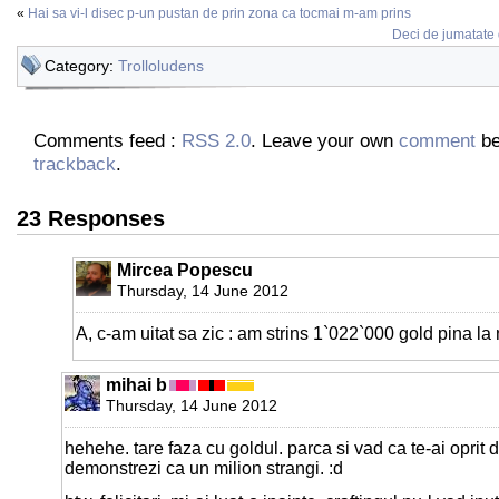
«
Hai sa vi-l disec p-un pustan de prin zona ca tocmai m-am prins
Deci de jumatate 
Category:
Trolloludens
Comments feed :
RSS 2.0
. Leave your own
comment
be
trackback
.
23 Responses
Mircea Popescu
Thursday, 14 June 2012
A, c-am uitat sa zic : am strins 1`022`000 gold pina la 
mihai b
Thursday, 14 June 2012
hehehe. tare faza cu goldul. parca si vad ca te-ai oprit d
demonstrezi ca un milion strangi. :d