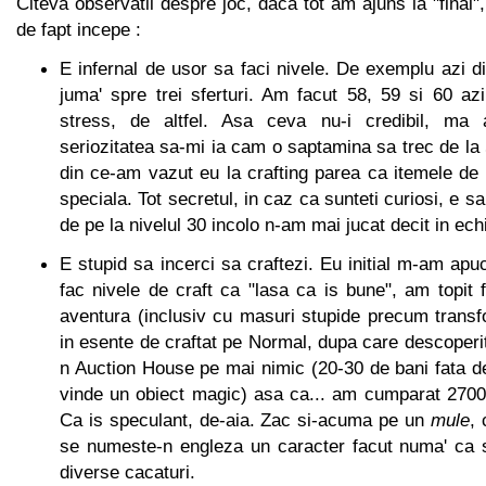
Citeva observatii despre joc, daca tot am ajuns la "final"
de fapt incepe :
E infernal de usor sa faci nivele. De exemplu azi 
juma' spre trei sferturi. Am facut 58, 59 si 60 az
stress, de altfel. Asa ceva nu-i credibil, ma
seriozitatea sa-mi ia cam o saptamina sa trec de la 5
din ce-am vazut eu la crafting parea ca itemele de
speciala. Tot secretul, in caz ca sunteti curiosi, e sa
de pe la nivelul 30 incolo n-am mai jucat decit in ec
E stupid sa incerci sa craftezi. Eu initial m-am apuc
fac nivele de craft ca "lasa ca is bune", am topit
aventura (inclusiv cu masuri stupide precum trans
in esente de craftat pe Normal, dupa care descoperi
n Auction House pe mai nimic (20-30 de bani fata d
vinde un obiect magic) asa ca... am cumparat 2700
Ca is speculant, de-aia. Zac si-acuma pe un
mule
, 
se numeste-n engleza un caracter facut numa' ca 
diverse cacaturi.