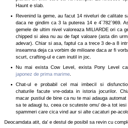
Haunt e slab.
Revenind la geme, au facut 14 niveluri de calitate
daca ne gindim ca 3 la puterea 14 e 4`782`969. A
gemele de ultim nivel valoreaza MILIARDE ori ca g
chipped si alea nu au de fapt valoare (asta din ur
adevar). Chiar si asa, faptul ca a trece 3 de-a 8 int
inseamna deja ca vorbim de milioane daca ar fi vorb
scurt, crafting-ul e cam inutil in joc.
Nu mai exista Cow Level, exista Pony Level c
japonez de prima marime
.
Chat-ul e probabil cel mai imbecil si disfunctio
chaturile facute vre-odata in istoria jocurilor. C
macar pustiul de bine ca nu te mai adauga automat la
sa te adaugi tu, ceea ce scuteste omu' de-a tot iesi 
spammeri care cica vind aur si alte cacaturi pe-acol
Deocamdata atit, da' e destul de posibil sa revin cu comple