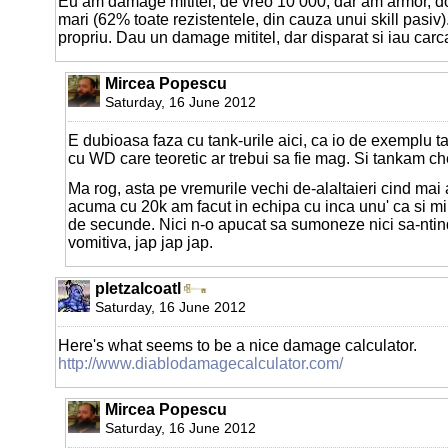
Eu am damage mititel, de vreo 10 000, dar am armor, do
mari (62% toate rezistentele, din cauza unui skill pasiv)
propriu. Dau un damage mititel, dar disparat si iau carca
Mircea Popescu
Saturday, 16 June 2012
E dubioasa faza cu tank-urile aici, ca io de exemplu 
cu WD care teoretic ar trebui sa fie mag. Si tankam ches
Ma rog, asta pe vremurile vechi de-alaltaieri cind ma
acuma cu 20k am facut in echipa cu inca unu' ca si 
de secunde. Nici n-o apucat sa sumoneze nici sa-ntin
vomitiva, jap jap jap.
pletzalcoatl
Saturday, 16 June 2012
Here's what seems to be a nice damage calculator.
http://www.diablodamagecalculator.com/
Mircea Popescu
Saturday, 16 June 2012