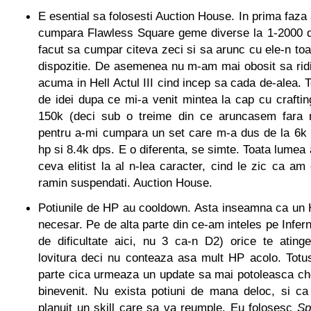
E esential sa folosesti Auction House. In prima faza
cumpara Flawless Square geme diverse la 1-2000 d
facut sa cumpar citeva zeci si sa arunc cu ele-n toat
dispozitie. De asemenea nu m-am mai obosit sa ridi
acuma in Hell Actul III cind incep sa cada de-alea. T
de idei dupa ce mi-a venit mintea la cap cu crafti
150k (deci sub o treime din ce aruncasem fara rez
pentru a-mi cumpara un set care m-a dus de la 6k 
hp si 8.4k dps. E o diferenta, se simte. Toata lumea 
ceva elitist la al n-lea caracter, cind le zic ca a
ramin suspendati. Auction House.
Potiunile de HP au cooldown. Asta inseamna ca un 
necesar. Pe de alta parte din ce-am inteles pe Infern
de dificultate aici, nu 3 ca-n D2) orice te ating
lovitura deci nu conteaza asa mult HP acolo. Totus
parte cica urmeaza un update sa mai potoleasca ch
binevenit. Nu exista potiuni de mana deloc, si ca 
planuit un skill care sa va reumple. Eu folosesc
Sp