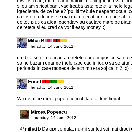
btw, felicitari, mi-ai luat-o inainte. craftingul nu-l vad in
si eu am stricat bani. vad treaba asa: retete la inele le
igrediente. de ce inele? 'poi iti trebuie neaparat doua, 
ca cererea de inele e mai mare decat pentru orice alt o
de tot. plus ca alea legendary au cautare mare pe piata. 
de reteta si eu cred ca vor fi easy money. :)
Mihai B
Thursday, 14 June 2012
cred ca sunt cele mai rare retete dar e imposibil sa nu ex
sa ne bazam doar pe inele care cad in joc o sa se ajun
perioada in care moneda de schimb era soj ca in 2. :))
Freud
Thursday, 14 June 2012
Vai de mine eroul poporului multilateral functional.
Mircea Popescu
Thursday, 14 June 2012
@
mihai b
Da oprit o pula, nu-mi sunteti voi mai dragi 