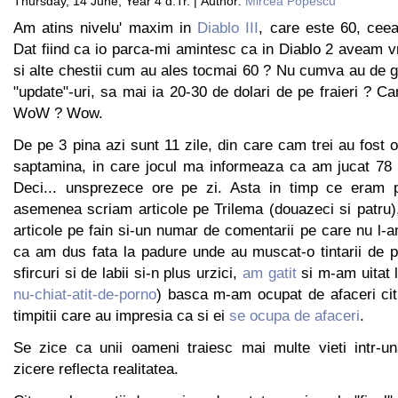
Thursday, 14 June, Year 4 d.Tr. | Author:
Mircea Popescu
Am atins nivelu' maxim in
Diablo III
, care este 60, cee
Dat fiind ca io parca-mi amintesc ca in Diablo 2 aveam vr
si alte chestii cum au ales tocmai 60 ? Nu cumva au de g
"update"-uri, sa mai ia 20-30 de dolari de pe fraieri ? 
WoW ? Wow.
De pe 3 pina azi sunt 11 zile, din care cam trei au fost o
saptamina, in care jocul ma informeaza ca am jucat 78 
Deci... unsprezece ore pe zi. Asta in timp ce eram 
asemenea scriam articole pe Trilema (douazeci si patru)
articole pe fain si-un numar de comentarii pe care nu l
ca am dus fata la padure unde au muscat-o tintarii de p
sfircuri si de labii si-n plus urzici,
am gatit
si m-am uitat l
nu-chiat-atit-de-porno
) basca m-am ocupat de afaceri ci
timpitii care au impresia ca si ei
se ocupa de afaceri
.
Se zice ca unii oameni traiesc mai multe vieti intr-u
zicere reflecta realitatea.