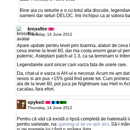
Bine aia cu seturile e o cu totul alta discutie, legend
oameni dar seturi DELOC. Imi inchipui ca ar valora ba
krossfire
Thursday, 14 June 2012
Apare update pentru level prin toamna, alaturi de ceva
ceva vreme la level 60, dar ma costa enorm gear-ul pent
puternic. Asteptam patch-ul 1.3, ca sa terminam si Infer
Legendarele sunt sincer cam varza fata de unele rare.
Da, chat-ul e varza si AH-ul e necesar. Acum mi-am dat
sexos si am pus +15% gold find peste tot. Cum primes
ala de la level 60, pot juca pe Nightmare sau Hell in Actu
cacalau, fara efort.
spyked
Thursday, 14 June 2012
Pentru că văd că există o lipsă completă de hatereală la
pentru varietate, na:
gaming-ul se va opri aici
. Să-l mâ
și pe mamele lui când o apărea ăsta.