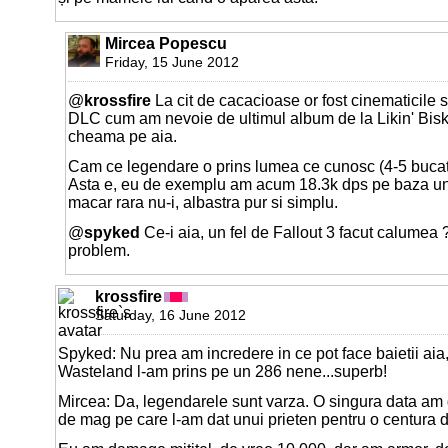
Mircea Popescu
Friday, 15 June 2012
@
krossfire
La cit de cacacioase or fost cinematicile 
DLC cum am nevoie de ultimul album de la Likin' Biski
cheama pe aia.
Cam ce legendare o prins lumea ce cunosc (4-5 bucati
Asta e, eu de exemplu am acum 18.3k dps pe baza une
macar rara nu-i, albastra pur si simplu.
@
spyked
Ce-i aia, un fel de Fallout 3 facut calumea 
problem.
krossfire
Saturday, 16 June 2012
Spyked: Nu prea am incredere in ce pot face baietii aia,
Wasteland l-am prins pe un 286 nene...superb!
Mircea: Da, legendarele sunt varza. O singura data am 
de mag pe care l-am dat unui prieten pentru o centura