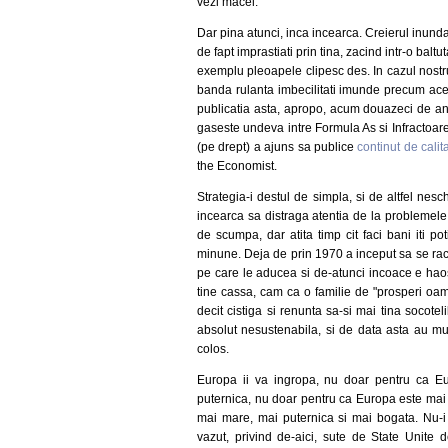
vezi macel.
Dar pina atunci, inca incearca. Creierul inunda 
de fapt imprastiati prin tina, zacind intr-o bal
exemplu pleoapele clipesc des. In cazul nost
banda rulanta imbecilitati imunde precum aces
publicatia asta, apropo, acum douazeci de ani
gaseste undeva intre Formula As si Infractoarea
(pe drept) a ajuns sa publice
continut de cali
the Economist.
Strategia-i destul de simpla, si de altfel nes
incearca sa distraga atentia de la problemele 
de scumpa, dar atita timp cit faci bani iti po
minune. Deja de prin 1970 a inceput sa se rac
pe care le aducea si de-atunci incoace e ha
tine cassa, cam ca o familie de "prosperi oam
decit cistiga si renunta sa-si mai tina socotel
absolut nesustenabila, si de data asta au mus
colos.
Europa ii va ingropa, nu doar pentru ca E
puternica, nu doar pentru ca Europa este mai
mai mare, mai puternica si mai bogata. Nu-i
vazut, privind de-aici, sute de State Unite de