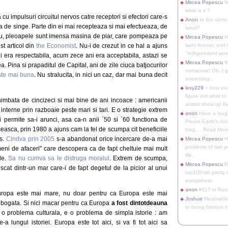
Mircea Popescu
No
what is it ?
cu impulsuri circuitul nervos catre receptori si efectori care-s
Anon
In the same 
tuta de singe. Parte din ei mai recepteaza si mai efectueaza, de
Intuit?
ru, pleoapele sunt imensa masina de piar, care pompeaza pe
Mircea Popescu
H
t articol din
the Economist
. Nu-i de crezut in ce hal a ajuns
lasts forever, and 
"independent woma
 era respectabila, acum zece ani era acceptabila, astazi se
Mircea Popescu
Wt
. Pina si prapaditul de Capital, ani de zile ciuca batjocurilor
nonsense! Oh, I get 
tate mai buna
. Nu stralucita, in nici un caz, dar mai buna decit
interesting...
lexy229
> how exa
figure out what to
chimbata de cincizeci si mai bine de ani incoace : americanii
avatar show up by.
interne prin razboaie peste mari si tari. E o strategie extrem
anon
Have a laugh
ti permite sa-i arunci, asa ca-n anii `50 si `60 functiona de
Planet Earth's mo
easca, prin 1980 a ajuns cam la fel de scumpa cit beneficiile
blog.... Read More
os.
Cindva prin 2005
s-a abandonat orice incercare de-a mai
Mircea Popescu
He
problems of last y
eni de afaceri" care descopera ca de fapt cheltuie mai mult
life.
ile.
Sa nu cumva sa le distruga moralul
. Extrem de scumpa,
Mircea Popescu
Re
cat dintr-un mar care-i de fapt degetul de la picior al unui
top100-ish pretty
everywhere.
anon
#117 in Russ
uropa este mai mare, nu doar pentru ca Europa este mai
Joshue
Meanwhile
 bogata. Si nici macar pentru ca Europa
a fost dintotdeauna
to being famous in 
 o problema culturala, e o problema de simpla istorie : am
-a lungul istoriei. Europa este tot aici, si va fi tot aici sa