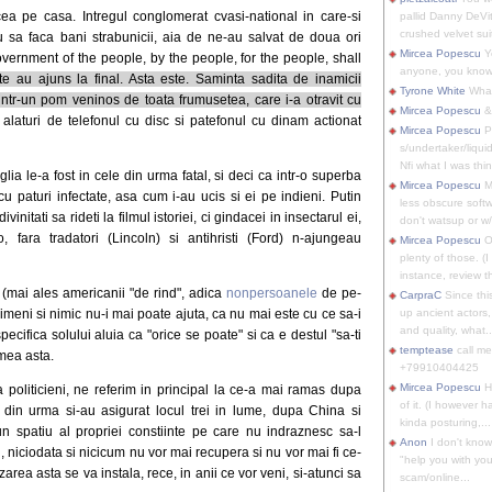
ea pe casa. Intregul conglomerat cvasi-national in care-si
pallid Danny DeVit
crushed velvet suit
 sa faca bani strabunicii, aia de ne-au salvat de doua ori
Mircea Popescu
Yo
overnment of the people, by the people, for the people, shall
anyone, you know
e au ajuns la final. Asta este. Saminta sadita de inamicii
Tyrone White
What'
it intr-un pom veninos de toata frumusetea, care i-a otravit cu
Mircea Popescu
&
 alaturi de telefonul cu disc si patefonul cu dinam actionat
Mircea Popescu
P
s/undertaker/liqui
Nfi what I was thin
ia le-a fost in cele din urma fatal, si deci ca intr-o superba
Mircea Popescu
M
 cu paturi infectate, asa cum i-au ucis si ei pe indieni. Putin
less obscure soft
initati sa rideti la filmul istoriei, ci gindacei in insectarul ei,
don't watsup or w/
 fara tradatori (Lincoln) si antihristi (Ford) n-ajungeau
Mircea Popescu
O
plenty of those. (I 
instance, review th
 (mai ales americanii "de rind", adica
nonpersoanele
de pe-
CarpraC
Since thi
imeni si nimic nu-i mai poate ajuta, ca nu mai este cu ce sa-i
up ancient actors,
and quality, what..
pecifica solului aluia ca "orice se poate" si ca e destul "sa-ti
temptease
call m
umea asta.
+79910404425
Mircea Popescu
H
a politicieni, ne referim in principal la ce-a mai ramas dupa
of it. (I however 
a din urma si-au asigurat locul trei in lume, dupa China si
kinda posturing,...
-un spatiu al propriei constiinte pe care nu indraznesc sa-l
Anon
I don't know
, niciodata si nicicum nu vor mai recupera si nu vor mai fi ce-
"help you with you
zarea asta se va instala, rece, in anii ce vor veni, si-atunci sa
scam/online...