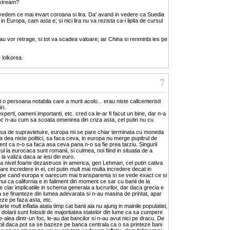
nstream?
 vedem ce mai invart coroana si lira. Da' avand in vedere ca Suedia
n Europa, cam asta e; si nici lira nu va rezista ca-i lipita de cursul
sau vor retrage, si tot va scadea valoare; iar China si renminbi ies pe
lolkorea.
7
o persoana notabila care a murit acolo... erau niste callcenteristi
ri.
experti, oameni importanti, etc. cred ca le-ar fi facut un bine, dar n-a
 un loc n-au cum sa scoata omenirea din criza asta, cel putin nu cu
sa de supravietuire, europa mi se pare chiar terminata cu moneda
 dea niste politici, sa faca ceva, in europa nu merge pupitrul de
ident ca n-o sa faca asa ceva pana n-o sa fie prea tarziu. Singurii
l la eurocaca sunt romanii, si culmea, noi fiind in situatia de a
 la valiza daca ar iesi din euro.
 nivel foarte dezastruos in america, gen Lehman, cel putin cativa
re incredere in ei, cel putin mult mai multa incredere decat in
, pe cand europa e oarecum mai transparenta si se vede exact ce si
nui ca california e in faliment din moment ce sar cu banii de la
 clar implicatiile in schema generala a lucrurilor, dar daca grecia e
sa se finanteze din lumea adevarata si n-au masina de printat, apar
ze pe faza asta, etc.
te mult inflatia atata timp cat banii aia nu ajung in mainile populatiei,
olarii sunt folositi de majoritatea statelor din lume ca sa cumpere
 de-alea dintr-un foc, le-au dat bancilor si n-au avut nici pe dracu. De
abil daca pot sa se bazeze pe banca centrala ca o sa printeze bani