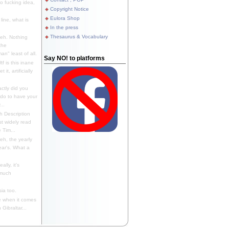
 fucking idea,
Copyright Notice
Eulora Shop
line, what is
In the press
Thesaurus & Vocabulary
eh. Nothing
the
n" least of all.
Say NO! to platforms
f is this inane
it, artificially
ctly did you
 do to have your
..
 Description
st widely read
 Tim...
h, the yearly
ear's. What a
ally, it's
 much
ia too.
 when it comes
Gibraltar...