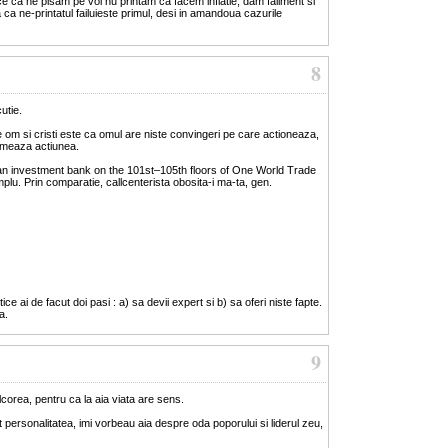
ice ca ne pisam pe voi nu printam ca facem inflatie, dam faliment si
ca ne-printatul failuieste primul, desi in amandoua cazurile
8
utie.
e om si cristi este ca omul are niste convingeri pe care actioneaza,
mimeaza actiunea.
 an investment bank on the 101st–105th floors of One World Trade
lu. Prin comparatie, callcenterista obosita-i ma-ta, gen.
e ai de facut doi pasi : a) sa devii expert si b) sa oferi niste fapte.
a.
9
lcorea, pentru ca la aia viata are sens.
t personalitatea, imi vorbeau aia despre oda poporului si liderul zeu,