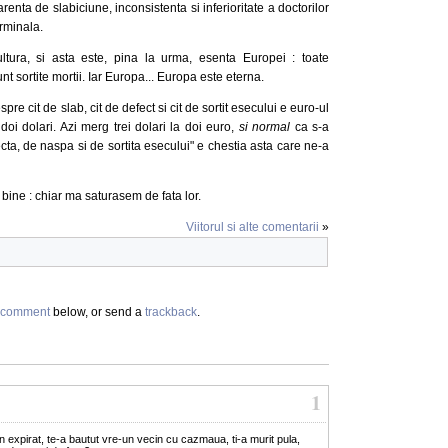
arenta de slabiciune, inconsistenta si inferioritate a doctorilor
erminala.
tura, si asta este, pina la urma, esenta Europei : toate
nt sortite mortii. Iar Europa... Europa este eterna.
pre cit de slab, cit de defect si cit de sortit esecului e euro-ul
doi dolari. Azi merg trei dolari la doi euro,
si normal
ca s-a
ecta, de naspa si de sortita esecului" e chestia asta care ne-a
 bine : chiar ma saturasem de fata lor.
Viitorul si alte comentarii
»
comment
below, or send a
trackback
.
1
in expirat, te-a bautut vre-un vecin cu cazmaua, ti-a murit pula,