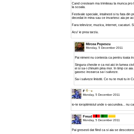
Cand cresteam ma trimiteau la munca pro bo
la scoala.
Festivale speciale, intalnesti si tu fata din
decedat in mina sau ce invartesc aia pe ac
Fara televizor, muzica, internet, cacaturi. S
Acu' ie prea tarziu.
Mircea Popescu
Monday, 5 December 2011
Pai nimeni nu contesta ca pentru toata tr
Singura chestie e ca noi aici in lumea ci
ei si sa-i chinuim pina mor. In timp ce aia p
gasesc incearca sa-i salveze.
Sa-i salveze linistiti. Ce nu te muti tu in 
F
Monday, 5 December 2011
io-te ioroptimistul unde s-ascundea... nu c
Freud
Monday, 5 December 2011
Pai gresesti dat fiind ca si aia se descotoro