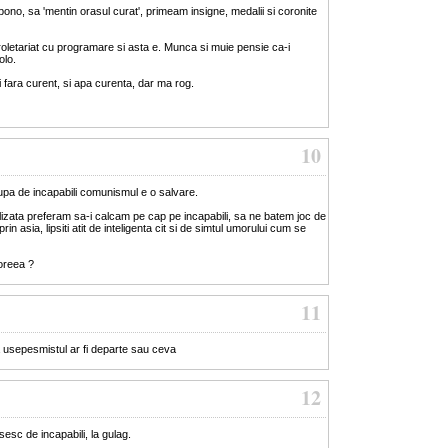
no, sa 'mentin orasul curat', primeam insigne, medalii si coronite
 proletariat cu programare si asta e. Munca si muie pensie ca-i
olo.
i fara curent, si apa curenta, dar ma rog.
10
upa de incapabili comunismul e o salvare.
vilizata preferam sa-i calcam pe cap pe incapabili, sa ne batem joc de
rin asia, lipsiti atit de inteligenta cit si de simtul umorului cum se
Coreea ?
11
a usepesmistul ar fi departe sau ceva
12
sesc de incapabili, la gulag.