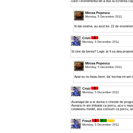
care-i evenimentul de-a dus la scrierea ca
Mircea Popescu
Monday, 5 December 2011
Iti dai seama, au avut loc 22 de evenime
Cristi
Monday, 5 December 2011
Si cine da berea? Logic ar fi sa dea propre
Mircea Popescu
Monday, 5 December 2011
Apai eu nu beau bere, da' tocmai mi-am da
Cristi
Monday, 5 December 2011
Avantajul de-a te durea-n chestie de progr
Aseara m-am imbatat ca porcu, acu-s nepat
cetateanu model, asa consum ca porcu, a
Freud
Monday, 5 December 2011