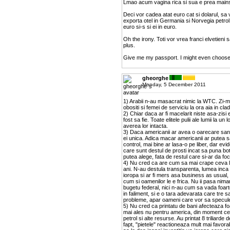
Lmao acum vagina rica si sua e prea mai
Deci vor cadea atat euro cat si dolarul, sa
exporta otel in Germania si Norvegia petrol i
euro si-s si ei in euro.
Oh the irony. Toti vor vrea franci elvetieni 
plus.
Give me my passport. I might even choose 
gheorghe
Monday, 5 December 2011
1) Arabii n-au masacrat nimic la WTC. Zi-mi 
obositi si femei de serviciu la ora aia in cladi
2) Chiar daca ar fi macelarit niste asa-zisi 
fost sa fie. Toate elitele pulii ale lumii la
averea lor intacta.
3) Daca americanii ar avea o oarecare san
ei unica. Adica macar americanii ar putea sa
control, mai bine ar lasa-o pe liber, dar ev
care sunt destul de prosti incat sa puna botu
putea alege, fata de restul care si-ar da foc
4) Nu cred ca are cum sa mai crape ceva la
ani. N-au destula transparenta, lumea inca a
ioropa si ar fi mers asa business as usual
cum si oamenilor le e frica. Nu ii pasa nima
bugetu federal, nici n-au cum sa vada foarte
in faliment, si e o tara adevarata care tre 
probleme, apar oameni care vor sa specule
5) Nu cred ca printatu de bani afecteaza foar
mai ales nu pentru america, din moment ce d
petrol si alte resurse. Au printat 8 triliarde
fapt, "pietele" reactioneaza mult mai favor