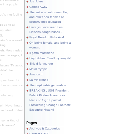
Joe Jokes
o in a purple
Carried Away
...
The value of subhuman life,
u're not fooling
and other non-themes of
.
scummy preoccupation
s up to all
Have you ever read Les
updated.
Liaisons dangereuses ?
S.
Royal Revolt II Kicks Ass!
dator/ on re-read.
On being female, and being a
king.
woman.
eh. More nudes
Il gatto mammone
ware packages, I
Hey bitches! Smell my armpits!
e.
Shield for murder
bscure TV actor,
Moral myopia
didn't, for
Amarcord
e...
La minorenne
s post brought
 their experience
The deplorable generation
.
BREAKING : USG President-
e whatsapp
Belect Pidden Announces
Plans To Sign Epochal
Factaltering Change Footnote
eh. Never heard
Executive History!
have heard of that
, some kind of
Pages
r finances"
Archives & Categories
Contact ; PGP