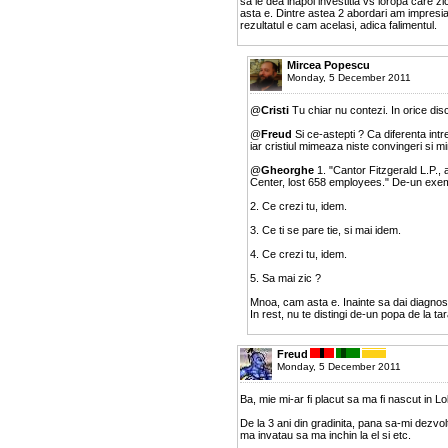
sa le dea inapoi investitia vs ioropa care z
asta e. Dintre astea 2 abordari am impresia 
rezultatul e cam acelasi, adica falimentul.
Mircea Popescu
Monday, 5 December 2011
@
Cristi
Tu chiar nu contezi. In orice disc
@
Freud
Si ce-astepti ? Ca diferenta intr
iar cristiul mimeaza niste convingeri si 
@
Gheorghe
1. "Cantor Fitzgerald L.P.,
Center, lost 658 employees." De-un exemp
2. Ce crezi tu, idem.
3. Ce ti se pare tie, si mai idem.
4. Ce crezi tu, idem.
5. Sa mai zic ?
Mnoa, cam asta e. Inainte sa dai diagnostic
In rest, nu te distingi de-un popa de la tar
Freud
Monday, 5 December 2011
Ba, mie mi-ar fi placut sa ma fi nascut in Lo
De la 3 ani din gradinita, pana sa-mi dezvol
ma invatau sa ma inchin la el si etc.