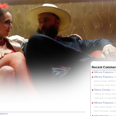
Recent Commen
Mircea Popescu
It
Mircea Popescu
We
ways tower defens
pathway and the o
Diana Coman
the
offline (it does tha
minutes of inactivit
Mircea Popescu
A
met back when I wa
line I'd have totally
opescu
pletzalcoatl
You we