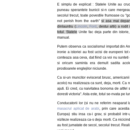
E simplu de explicat : Statele Unite au cruc
puneau sperantele bunicii si-n care mergeau
secolul trecut, toate povestile frumoase cu "g
not perish from the earth"
si asa mai depart
dinlauntru (
Lincoln
,
Ford
, destui altii) a rod
totul. Statele
Unite fac deja parte din istorie,
manual.
Putem observa ca socialismul importat din Angl
ironie a istoriei au fost ucisi de europeni tot
conteaza asa ceva, dat fiind ca voi nu sunteti div
si oricum saminta era demult sadita acolo,
prostioarele englejilor niciunde.
Ca si-un muncitor eviscerat brusc, americanii
acolo) nu realizeaza ca sunt, deja, morti. Ca n
ajuti. Ei cred, cu naivitatea bonoma de altfel s
doresti victoria". Asta este, totul se-nvata pe l
Conducatorii lor (si nu ne referim neaparat l
masacrul aplicat de arabi
, prin care acesti
Europa) stiu insa ca-i grav, si probabil intr
viziteze realizeaza ca-s deja morti. Ca nicicind
au fost jumatate de secol, secolul trecut. Reali