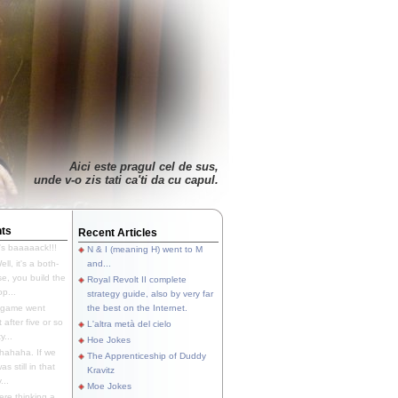
Aici este pragul cel de sus,
unde v-o zis tati ca'ti da cu capul.
ts
Recent Articles
's baaaaack!!!
N & I (meaning H) went to M
ll, it's a both-
and...
e, you build the
Royal Revolt II complete
p...
strategy guide, also by very far
 game went
the best on the Internet.
t after five or so
L'altra metà del cielo
y...
Hoe Jokes
hahaha. If we
The Apprenticeship of Duddy
s still in that
Kravitz
...
Moe Jokes
re thinking a