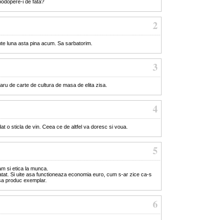
podopere-i de fata?
2
nte luna asta pina acum. Sa sarbatorim.
3
taru de carte de cultura de masa de elita zisa.
4
t o sticla de vin. Ceea ce de altfel va doresc si voua.
5
am si etica la munca.
at. Si uite asa functioneaza economia euro, cum s-ar zice ca-s
sa produc exemplar.
6