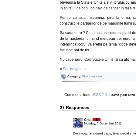
priveasca la Statele Unite ale viitorului, cu ap
in spitalul de copii bolnavi de cancer in faza t
Pentru ca asta inseamna, pina la urma, cul
constructiile barbarilor de pe marginile lumii su
Sa cada euro ? Cinta aceiasi ceterasi platiti des
de la nasterea lui, cind mergeau trei euro la 
intensificat corul vaierelor pe tema "cit de def
facut pe noi de ris.
Nu cade Euro. Cad Statele Unite, si cu atit mai
«
Suc de gindac
Category:
SUA care este
Comments feed :
RSS 2.0
. Leave your own
27 Responses
Cristi
Monday, 5 December 2011
Deci wow, te-a durut capu, te-ai inecat in v