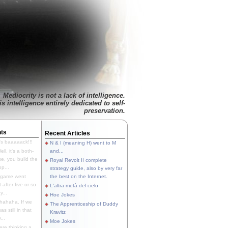
Mediocrity is not a lack of intelligence.
is intelligence entirely dedicated to self-
preservation.
ts
Recent Articles
's baaaaack!!!
N & I (meaning H) went to M
ll, it's a both-
and...
e, you build the
Royal Revolt II complete
p...
strategy guide, also by very far
 game went
the best on the Internet.
t after five or so
L'altra metà del cielo
y...
Hoe Jokes
hahaha. If we
The Apprenticeship of Duddy
s still in that
Kravitz
...
Moe Jokes
re thinking a