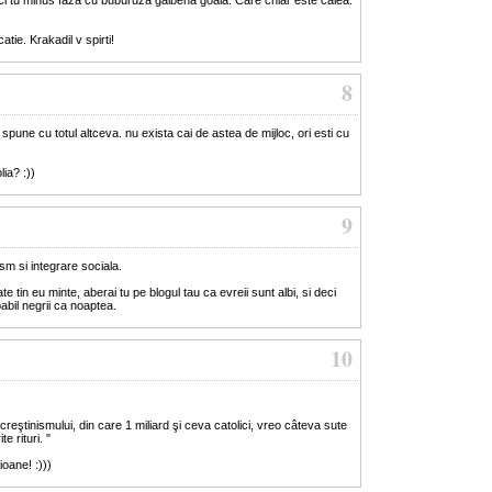
tie. Krakadil v spirti!
8
a spune cu totul altceva. nu exista cai de astea de mijloc, ori esti cu
lia? :))
9
m si integrare sociala.
te tin eu minte, aberai tu pe blogul tau ca evreii sunt albi, si deci
babil negrii ca noaptea.
10
 creştinismului, din care 1 miliard şi ceva catolici, vreo câteva sute
e rituri. "
ioane! :)))