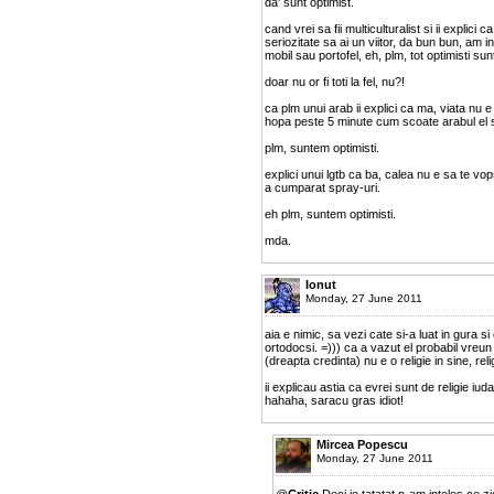
da' sunt optimist.
cand vrei sa fii multiculturalist si ii explici 
seriozitate sa ai un viitor, da bun bun, am
mobil sau portofel, eh, plm, tot optimisti su
doar nu or fi toti la fel, nu?!
ca plm unui arab ii explici ca ma, viata nu e
hopa peste 5 minute cum scoate arabul el sti
plm, suntem optimisti.
explici unui lgtb ca ba, calea nu e sa te vop
a cumparat spray-uri.
eh plm, suntem optimisti.
mda.
Ionut
Monday, 27 June 2011
aia e nimic, sa vezi cate si-a luat in gura si 
ortodocsi. =))) ca a vazut el probabil vreun 
(dreapta credinta) nu e o religie in sine, reli
ii explicau astia ca evrei sunt de religie iud
hahaha, saracu gras idiot!
Mircea Popescu
Monday, 27 June 2011
@
Critic
Deci io tatatat n-am inteles ce z