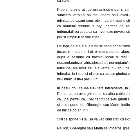
sa scrie.
Problema este atit de grava incit e pur si simp
subiectiv vorbind, sa mai incerci sa-l invet
infinitati de cazuri concrete in care ii spui o c
ca oamenii
normali la cap
, petrece de zec
imbunatatirea ceea ca sa inventeze povesti cit 
pur si simplu ti se taie cheful.
De fapt, de-aia e si atit de scumpa consultanta
incasezi imparti in trei, o treime pentru alg
dupa o sesiune cu traznitii locali si restu
neozeelandezu', africadesuditu', norvegianu', or
tensiune, ala rosu' sau ala verde, tu-i spui c
intreaba, tu-i spui si el zice ca asa se gindea si
nu-i nimic, asta-i pasul unu.
In pasul doi, ca de-aia-i tara interesanta, in
Pentru ca au avut ghinionul sa aiba cablaje d
ca... pai pentru ca... pai pentru ca s-au gindit 
stiti ce spune Ion, Gheorghe sau Marin, indife
de mii de dolari!!!" ?
Stiti ce spune ? Hai, sa va vad cum stati cu ex
Pai Ion, Gheorghe sau Marin se intoarce spre 