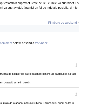
apt catastrofa supravietuieste sculei, cum le va supravietui si
imi va supravietui, fara nici un fel de indoiala posibila, si mie.
Plimbare de weekend
»
comment
below, or send a
trackback
.
1
runza de palmier de catre bastinasii din insula pastelui ca sa faci
n. c-asa iti scrie in buletin.
2
 lu ala de-a scanat operele lu Mihai Eminescu si apoi l-ai dat in