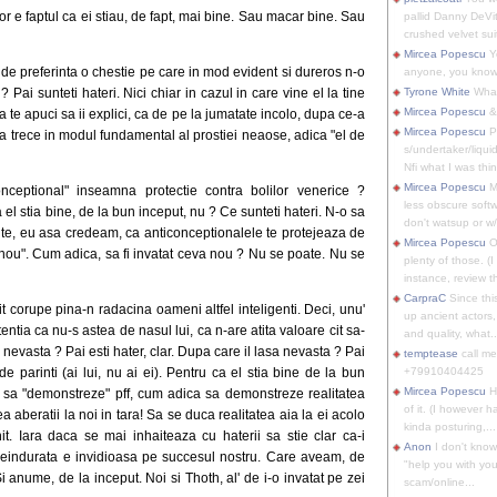
r e faptul ca ei stiau, de fapt, mai bine. Sau macar bine. Sau
pallid Danny DeVit
crushed velvet suit
Mircea Popescu
Yo
 de preferinta o chestie pe care in mod evident si dureros n-o
anyone, you know
 ? Pai sunteti hateri. Nici chiar in cazul in care vine el la tine
Tyrone White
What'
Mircea Popescu
&
a te apuci sa ii explici, ca de pe la jumatate incolo, dupa ce-a
Mircea Popescu
P
va trece in modul fundamental al prostiei neaose, adica "el de
s/undertaker/liqui
Nfi what I was thin
Mircea Popescu
M
nceptional" inseamna protectie contra bolilor venerice ?
less obscure soft
 el stia bine, de la bun inceput, nu ? Ce sunteti hateri. N-o sa
don't watsup or w/
ite, eu asa credeam, ca anticonceptionalele te protejeaza de
Mircea Popescu
O
 nou". Cum adica, sa fi invatat ceva nou ? Nu se poate. Nu se
plenty of those. (I 
instance, review th
CarpraC
Since thi
it corupe pina-n radacina oameni altfel inteligenti. Deci, unu'
up ancient actors,
tentia ca nu-s astea de nasul lui, ca n-are atita valoare cit sa-
and quality, what..
 nevasta ? Pai esti hater, clar. Dupa care il lasa nevasta ? Pai
temptease
call m
e parinti (ai lui, nu ai ei). Pentru ca el stia bine de la bun
+79910404425
Mircea Popescu
H
ii sa "demonstreze" pff, cum adica sa demonstreze realitatea
of it. (I however 
beratii la noi in tara! Sa se duca realitatea aia la ei acolo
kinda posturing,...
. Iara daca se mai inhaiteaza cu haterii sa stie clar ca-i
Anon
I don't know
 neindurata e invidioasa pe succesul nostru. Care aveam, de
"help you with you
Si anume, de la inceput. Noi si Thoth, al' de i-o invatat pe zei
scam/online...