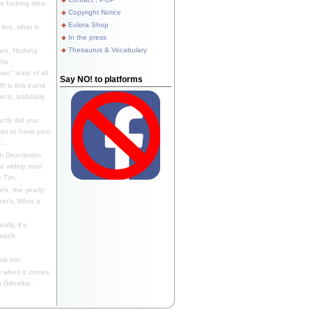
 fucking idea,
Copyright Notice
Eulora Shop
line, what is
In the press
Thesaurus & Vocabulary
eh. Nothing
the
n" least of all.
Say NO! to platforms
f is this inane
it, artificially
ctly did you
 do to have your
..
 Description
st widely read
 Tim...
h, the yearly
ear's. What a
ally, it's
 much
ia too.
 when it comes
Gibraltar...