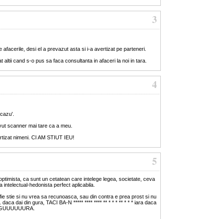
3
facerile, desi el a prevazut asta si i-a avertizat pe parteneri.
t altii cand s-o pus sa faca consultanta in afaceri la noi in tara.
4
 cazu'.
avut scanner mai tare ca a meu.
tizat nimeni. CI AM STIUT IEU!
5
ptimista, ca sunt un cetatean care intelege legea, societate, ceva
 intelectual-hedonista perfect aplicabila.
fie stie si nu vrea sa recunoasca, sau din contra e prea prost si nu
daca dai din gura, TACI BA-N ***** **** **** ** * * * ** * * * iara daca
A, GUUUUUURA.