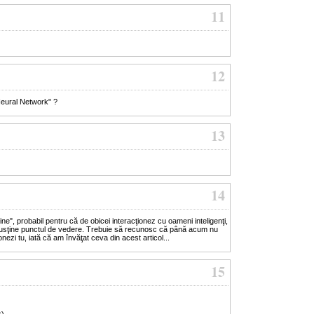
11
12
Neural Network" ?
13
14
e", probabil pentru că de obicei interacţionez cu oameni inteligenţi,
 susţine punctul de vedere. Trebuie să recunosc că până acum nu
ezi tu, iată că am învăţat ceva din acest articol...
15
:)