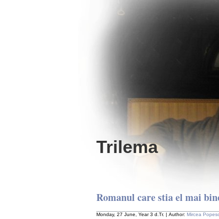
Trilema
Romanul care stia el mai bin
Monday, 27 June, Year 3 d.Tr. | Author:
Mircea Popes