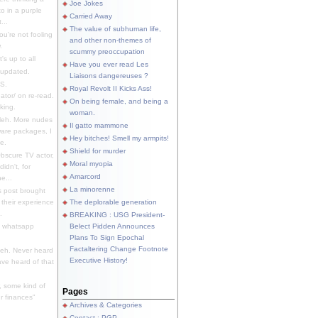
Joe Jokes
o in a purple
Carried Away
...
The value of subhuman life,
u're not fooling
and other non-themes of
.
scummy preoccupation
s up to all
Have you ever read Les
updated.
Liaisons dangereuses ?
S.
Royal Revolt II Kicks Ass!
dator/ on re-read.
On being female, and being a
king.
woman.
eh. More nudes
Il gatto mammone
ware packages, I
Hey bitches! Smell my armpits!
e.
Shield for murder
bscure TV actor,
Moral myopia
didn't, for
Amarcord
e...
La minorenne
s post brought
 their experience
The deplorable generation
.
BREAKING : USG President-
e whatsapp
Belect Pidden Announces
Plans To Sign Epochal
Factaltering Change Footnote
eh. Never heard
Executive History!
have heard of that
, some kind of
Pages
r finances"
Archives & Categories
Contact ; PGP