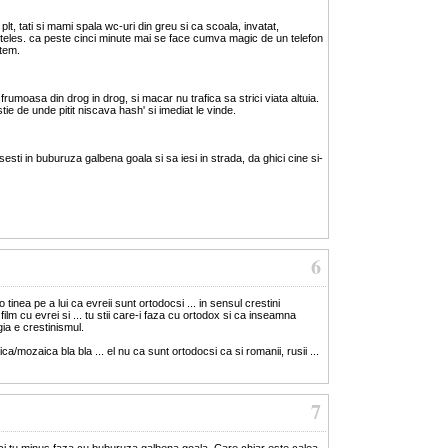
ca plt, tati si mami spala wc-uri din greu si ca scoala, invatat,
 inteles. ca peste cinci minute mai se face cumva magic de un telefon
ntem.
 frumoasa din drog in drog, si macar nu trafica sa strici viata altuia.
e de unde pitit niscava hash' si imediat le vinde.
sesti in buburuza galbena goala si sa iesi in strada, da ghici cine si-
6
o tinea pe a lui ca evreii sunt ortodocsi ... in sensul crestini
film cu evrei si ... tu stii care-i faza cu ortodox si ca inseamna
gia e crestinismul.
aica/mozaica bla bla ... el nu ca sunt ortodocsi ca si romanii, rusii ...
7
ici tu minus faza cu buburuza galbena goala. Care chiar este calea.