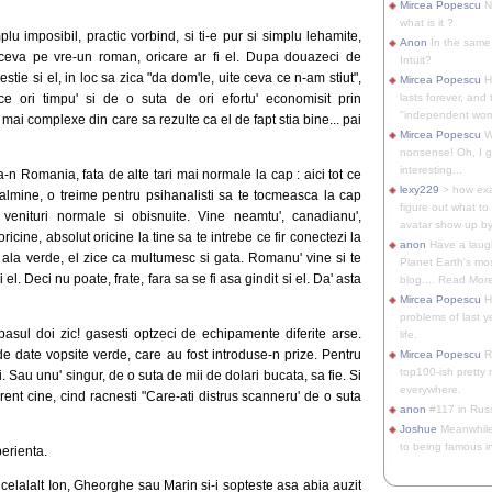
Mircea Popescu
No
what is it ?
lu imposibil, practic vorbind, si ti-e pur si simplu lehamite,
Anon
In the same 
i ceva pe vre-un roman, oricare ar fi el. Dupa douazeci de
Intuit?
hestie si el, in loc sa zica "da dom'le, uite ceva ce n-am stiut",
Mircea Popescu
H
e ori timpu' si de o suta de ori efortu' economisit prin
lasts forever, and 
"independent woma
mai complexe din care sa rezulte ca el de fapt stia bine... pai
Mircea Popescu
Wt
nonsense! Oh, I get 
interesting...
-n Romania, fata de alte tari mai normale la cap : aici tot ce
lexy229
> how exa
ocalmine, o treime pentru psihanalisti sa te tocmeasca la cap
figure out what to
' venituri normale si obisnuite. Vine neamtu', canadianu',
avatar show up by.
icine, absolut oricine la tine sa te intrebe ce fir conectezi la
anon
Have a laugh
a ala verde, el zice ca multumesc si gata. Romanu' vine si te
Planet Earth's mo
 el. Deci nu poate, frate, fara sa se fi asa gindit si el. Da' asta
blog.... Read More
Mircea Popescu
He
problems of last y
 pasul doi zic! gasesti optzeci de echipamente diferite arse.
life.
e date vopsite verde, care au fost introduse-n prize. Pentru
Mircea Popescu
Re
top100-ish pretty
ei. Sau unu' singur, de o suta de mii de dolari bucata, sa fie. Si
everywhere.
rent cine, cind racnesti "Care-ati distrus scanneru' de o suta
anon
#117 in Russ
Joshue
Meanwhile
to being famous in 
perienta.
celalalt Ion, Gheorghe sau Marin si-i sopteste asa abia auzit