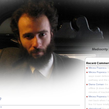
Mediocrity 
Recent Commen
Mircea Popescu
It
Mircea Popescu
We
ways tower defens
pathway and the o
Diana Coman
the
offline (it does tha
minutes of inactivit
e
Mircea Popescu
A
met back when I wa
line I'd have totally
cu
pletzalcoatl
You we