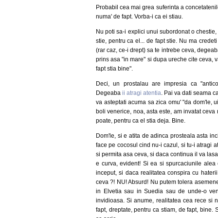
Probabil cea mai grea suferinta a concetatenilo
numa' de fapt. Vorba-i ca ei stiau.
Nu poti sa-i explici unui subordonat o chestie,
stie, pentru ca el... de fapt stie. Nu ma credeti
(rar caz, ce-i drept) sa te intrebe ceva, degeab
prins asa "in mare" si dupa ureche cite ceva, 
fapt stia bine".
Deci, un prostalau are impresia ca "antico
Degeaba
ii atragi atentia
. Pai va dati seama ca
va asteptati acuma sa zica omu' "da dom'le, u
boli venerice, noa, asta este, am invatat ceva
poate, pentru ca el stia deja. Bine.
Dom'le, si e atita de adinca prosteala asta inc
face pe cocosul cind nu-i cazul, si tu-i atragi a
si permita asa ceva, si daca continua il va lasa
e curva, evident! Si ea si spurcaciunile alea d
inceput, si daca realitatea conspira cu hater
ceva ?! NU! Absurd! Nu putem tolera asemenea a
in Elvetia sau in Suedia sau de unde-o venit
invidioasa. Si anume, realitatea cea rece si
fapt, dreptate, pentru ca stiam, de fapt, bine. 