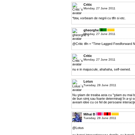
Critic
Monday, 27 June 2011
*btw, vorbeam de negrii cu tlfn si etc.
gheorghe
Monday, 27 June 2011
@Critic tlfn = "Time-Lagged Feedforward 
Critic
Monday, 27 June 2011
nu e in majuscule, ahahaha, self-owned.
Lotus
Tuesday, 28 June 2011
Nu ştiam de treaba asta cu "ştiam eu mai bin
de bun simţ sau foarte determinaţi în a-şi
aveam idee cu ce fel de persoane interacţion
Mihai B
Tuesday, 28 June 2011
@Lotus
cu hateri interactioneaza dom'le, cu hateri! 