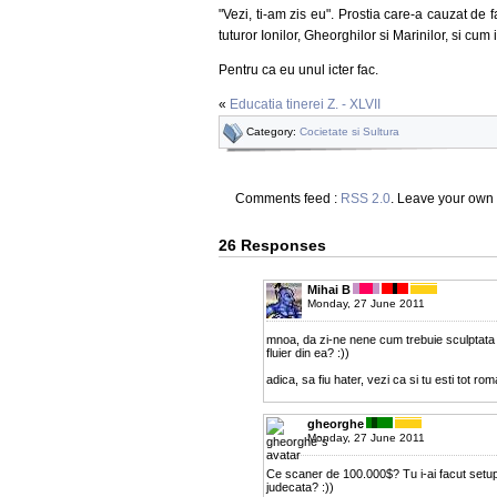
"Vezi, ti-am zis eu". Prostia care-a cauzat de f
tuturor Ionilor, Gheorghilor si Marinilor, si cum 
Pentru ca eu unul icter fac.
«
Educatia tinerei Z. - XLVII
Category:
Cocietate si Sultura
Comments feed :
RSS 2.0
. Leave your own
26 Responses
Mihai B
Monday, 27 June 2011
mnoa, da zi-ne nene cum trebuie sculptata f
fluier din ea? :))
adica, sa fiu hater, vezi ca si tu esti tot roma
gheorghe
Monday, 27 June 2011
Ce scaner de 100.000$? Tu i-ai facut setupu
judecata? :))