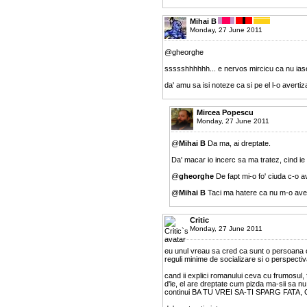
Mihai B
Monday, 27 June 2011
@gheorghe
ssssshhhhhh... e nervos mircicu ca nu iase a
da' amu sa isi noteze ca si pe el l-o avertiza
Mircea Popescu
Monday, 27 June 2011
@
Mihai B
Da ma, ai dreptate.
Da' macar io incerc sa ma tratez, cind ie
@
gheorghe
De fapt mi-o fo' ciuda c-o 
@
Mihai B
Taci ma hatere ca nu m-o aver
Critic
Monday, 27 June 2011
eu unul vreau sa cred ca sunt o persoana o
reguli minime de socializare si o perspectiva
cand ii explici romanului ceva cu frumosul, 
d'le, el are dreptate cum pizda ma-sii sa nu. 
continui BA TU VREI SA-TI SPARG FAT