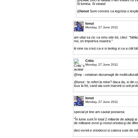
Si lumina. Si vieata!
@
Ionut
Sunt convins ca iegzista o iexplica
Ionut
Monday, 27 June 2011
am uitat sa zic ca omu stie tot, citez: "bibli
noi, ori impotriva noastra."
iti vine sa crezi ca e si teolog si ca a citit bib
Critic
Monday, 27 June 2011
@mp : cetatean dezamagit de multiculturalis
@ionut : te referi la mine? daca da, si din ca
isus la fel, cand aia sunt maronii si unii pro
Ionut
Monday, 27 June 2011
special pt tine am cautat postarea:
"În lume sunt în total 2 miliarde de adepţi ai
de milioane evrei şi restul ortodocşi de diferit
deci evreii e ortodocsi si cateva sute de mil