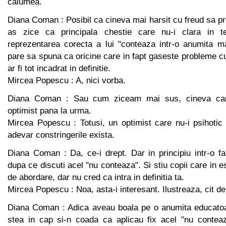
calumea.
Diana Coman : Posibil ca cineva mai harsit cu freud sa p
as zice ca principala chestie care nu-i clara in t
reprezentarea corecta a lui "conteaza intr-o anumita ma
pare sa spuna ca oricine care in fapt gaseste probleme cu
ar fi tot incadrat in definitie.
Mircea Popescu : A, nici vorba.
Diana Coman : Sau cum ziceam mai sus, cineva car
optimist pana la urma.
Mircea Popescu : Totusi, un optimist care nu-i psihotic
adevar constringerile exista.
Diana Coman : Da, ce-i drept. Dar in principiu intr-o fa
dupa ce discuti acel "nu conteaza". Si stiu copii care in 
de abordare, dar nu cred ca intra in definitia ta.
Mircea Popescu : Noa, asta-i interesant. Ilustreaza, cit d
Diana Coman : Adica aveau boala pe o anumita educatoa
stea in cap si-n coada ca aplicau fix acel "nu contea