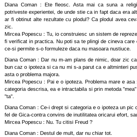
Diana Coman : Ete fleosc. Asta mai ca suna a relig
potriveste experientei, de unde stie ca in fapt daca era altu
ar fi obtinut alte rezultate cu plodul? Ca plodul avea ce
zic.
Mircea Popescu : Tu, io construiesc un sistem de reprez
fi verificat in practica. Nu poti sa te plingi de cineva care
ce-si permite s-o formuleze daca nu masoara nustiuce.
Diana Coman : Dar nu m-am plans de nimic, doar zic ca 
bun caz o ipoteza si ca nu mi s-a parut ca e altminteri pu
asta o problema majora.
Mircea Popescu : Pai e o ipoteza. Problema mare e asa :
categoria descrisa, ea e intractabila si prin metoda "mea"
"ta".
Diana Coman : Ce-i drept si categoria e o ipoteza un pi
fel de Gica-contra convins de inutilitatea oricarui efort, 
Mircea Popescu : Nu. Tu citisi Freud ?
Diana Coman : Destul de mult, dar nu chiar tot.