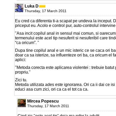
Luka D
Thursday, 17 March 2011
Eu cred ca diferenta ti-a scapat pe undeva la inceput. 
priceput eu. Acolo e control pur, auto-controlul intervine
"Asa incit copilul anal in sensul mai comun, si oarecum
termenului este acel tip nesuferit si nesuferibil care ti
“ca oricum”. "
Dupa tine copilul anal e un mic isteric ce se caca ori ba 
doar ca sa isterize, sa influenteze ori ba, ca oricum el f
aplici:
"Metoda corecta este aplicarea violentei : trebuie batut 
propriu."
Zici tu.
Metoda utilizata ades este ignorarea. Ori ca ii dai ce isi 
educi asa cum zici, ori ca ca el tot ca ca.
Mircea Popescu
Thursday, 17 March 2011
Cind zic "este acel tip" deja ma refer la adulti.