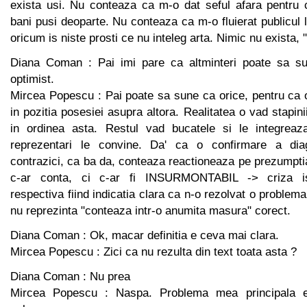
exista usi. Nu conteaza ca m-o dat seful afara pentru
bani pusi deoparte. Nu conteaza ca m-o fluierat publicul 
oricum is niste prosti ce nu inteleg arta. Nimic nu exista, 
Diana Coman : Pai imi pare ca altminteri poate sa su
optimist.
Mircea Popescu : Pai poate sa sune ca orice, pentru ca 
in pozitia posesiei asupra altora. Realitatea o vad stapinii,
in ordinea asta. Restul vad bucatele si le integrea
reprezentari le convine. Da' ca o confirmare a diagn
contrazici, ca ba da, conteaza reactioneaza pe prezumptia
c-ar conta, ci c-ar fi INSURMONTABIL -> criza iste
respectiva fiind indicatia clara ca n-o rezolvat o problema
nu reprezinta "conteaza intr-o anumita masura" corect.
Diana Coman : Ok, macar definitia e ceva mai clara.
Mircea Popescu : Zici ca nu rezulta din text toata asta ?
Diana Coman : Nu prea
Mircea Popescu : Naspa. Problema mea principala e