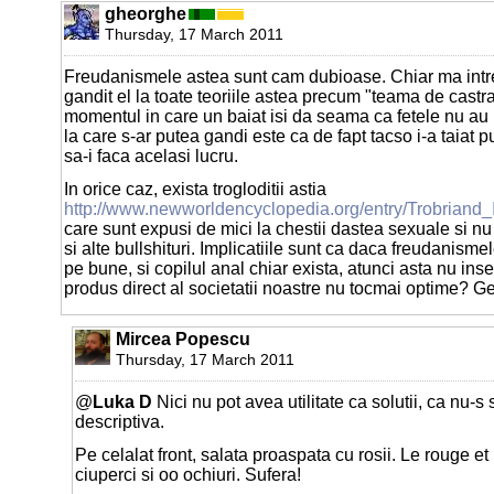
gheorghe
Thursday, 17 March 2011
Freudanismele astea sunt cam dubioase. Chiar ma intr
gandit el la toate teoriile astea precum "teama de castrar
momentul in care un baiat isi da seama ca fetele nu au 
la care s-ar putea gandi este ca de fapt tacso i-a taiat p
sa-i faca acelasi lucru.
In orice caz, exista trogloditii astia
http://www.newworldencyclopedia.org/entry/Trobriand_
care sunt expusi de mici la chestii dastea sexuale si 
si alte bullshituri. Implicatiile sunt ca daca freudanisme
pe bune, si copilul anal chiar exista, atunci asta nu in
produs direct al societatii noastre nu tocmai optime? G
Mircea Popescu
Thursday, 17 March 2011
@
Luka D
Nici nu pot avea utilitate ca solutii, ca nu-s 
descriptiva.
Pe celalat front, salata proaspata cu rosii. Le rouge et 
ciuperci si oo ochiuri. Sufera!