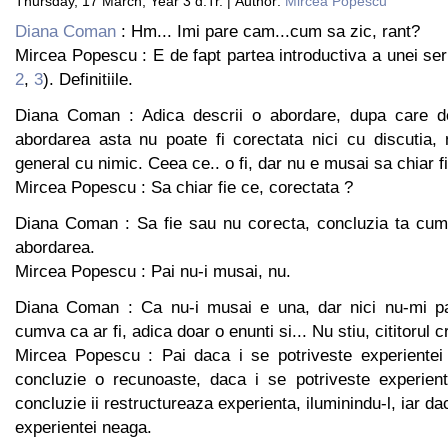
Thursday, 17 March, Year 3 d.Tr. | Author:
Mircea Popescu
Diana Coman
: Hm... Imi pare cam...cum sa zic, rant?
Mircea Popescu : E de fapt partea introductiva a unei serii
2
,
3
). Definitiile.
Diana Coman : Adica descrii o abordare, dupa care de
abordarea asta nu poate fi corectata nici cu discutia, 
general cu nimic. Ceea ce.. o fi, dar nu e musai sa chiar fi
Mircea Popescu : Sa chiar fie ce, corectata ?
Diana Coman : Sa fie sau nu corecta, concluzia ta cum
abordarea.
Mircea Popescu : Pai nu-i musai, nu.
Diana Coman : Ca nu-i musai e una, dar nici nu-mi p
cumva ca ar fi, adica doar o enunti si... Nu stiu, cititorul 
Mircea Popescu : Pai daca i se potriveste experientei 
concluzie o recunoaste, daca i se potriveste experient
concluzie ii restructureaza experienta, iluminindu-l, iar da
experientei neaga.