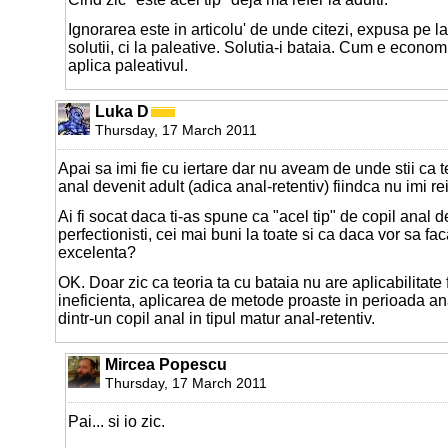
Ignorarea este in articolu' de unde citezi, expusa pe la
solutii, ci la paleative. Solutia-i bataia. Cum e economi
aplica paleativul.
Luka D
Thursday, 17 March 2011
Apai sa imi fie cu iertare dar nu aveam de unde stii ca te
anal devenit adult (adica anal-retentiv) fiindca nu imi re
Ai fi socat daca ti-as spune ca "acel tip" de copil anal d
perfectionisti, cei mai buni la toate si ca daca vor sa fa
excelenta?
OK. Doar zic ca teoria ta cu bataia nu are aplicabilitate 
ineficienta, aplicarea de metode proaste in perioada an
dintr-un copil anal in tipul matur anal-retentiv.
Mircea Popescu
Thursday, 17 March 2011
Pai... si io zic.