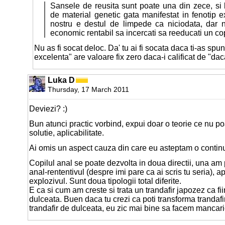
Sansele de reusita sunt poate una din zece, si 
de material genetic gata manifestat in fenotip ex
nostru e destul de limpede ca niciodata, dar n
economic rentabil sa incercati sa reeducati un cop
Nu as fi socat deloc. Da' tu ai fi socata daca ti-as spun
excelenta" are valoare fix zero daca-i calificat de "dac
Luka D
Thursday, 17 March 2011
Deviezi? :)
Bun atunci practic vorbind, expui doar o teorie ce nu p
solutie, aplicabilitate.
Ai omis un aspect cauza din care eu asteptam o contin
Copilul anal se poate dezvolta in doua directii, una am
anal-rententivul (despre imi pare ca ai scris tu seria), a
explozivul. Sunt doua tipologii total diferite.
E ca si cum am creste si trata un trandafir japozez ca fii
dulceata. Buen daca tu crezi ca poti transforma trandafi
trandafir de dulceata, eu zic mai bine sa facem mancaric