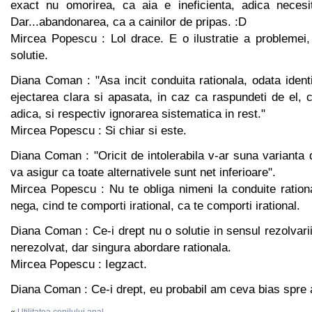
exact nu omorirea, ca aia e ineficienta, adica necesi
Dar...abandonarea, ca a cainilor de pripas. :D
Mircea Popescu : Lol drace. E o ilustratie a problemei
solutie.
Diana Coman : "Asa incit conduita rationala, odata identif
ejectarea clara si apasata, in caz ca raspundeti de el, ca
adica, si respectiv ignorarea sistematica in rest."
Mircea Popescu : Si chiar si este.
Diana Coman : "Oricit de intolerabila v-ar suna varianta
va asigur ca toate alternativele sunt net inferioare".
Mircea Popescu : Nu te obliga nimeni la conduite rationa
nega, cind te comporti irational, ca te comporti irational.
Diana Coman : Ce-i drept nu o solutie in sensul rezolvari
nerezolvat, dar singura abordare rationala.
Mircea Popescu : Iegzact.
Diana Coman : Ce-i drept, eu probabil am ceva bias spre a
«
Utilitatea copilului anal