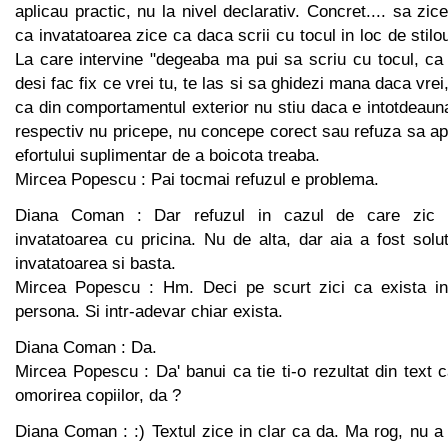
aplicau practic, nu la nivel declarativ. Concret.... sa zi
ca invatatoarea zice ca daca scrii cu tocul in loc de stil
La care intervine "degeaba ma pui sa scriu cu tocul, ca 
desi fac fix ce vrei tu, te las si sa ghidezi mana daca vre
ca din comportamentul exterior nu stiu daca e intotdeaun
respectiv nu pricepe, nu concepe corect sau refuza sa apl
efortului suplimentar de a boicota treaba.
Mircea Popescu : Pai tocmai refuzul e problema.
Diana Coman : Dar refuzul in cazul de care zic e
invatatoarea cu pricina. Nu de alta, dar aia a fost sol
invatatoarea si basta.
Mircea Popescu : Hm. Deci pe scurt zici ca exista in 
persona. Si intr-adevar chiar exista.
Diana Coman : Da.
Mircea Popescu : Da' banui ca tie ti-o rezultat din tex
omorirea copiilor, da ?
Diana Coman : :) Textul zice in clar ca da. Ma rog, nu a t