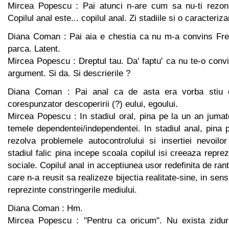
Mircea Popescu : Pai atunci n-are cum sa nu-ti rezo
Copilul anal este... copilul anal. Zi stadiile si o caracteri
Diana Coman : Pai aia e chestia ca nu m-a convins Freud
parca. Latent.
Mircea Popescu : Dreptul tau. Da' faptu' ca nu te-o conv
argument. Si da. Si descrierile ?
Diana Coman : Pai anal ca de asta era vorba stiu c
corespunzator descoperirii (?) eului, egoului.
Mircea Popescu : In stadiul oral, pina pe la un an jumate
temele dependentei/independentei. In stadiul anal, pina p
rezolva problemele autocontrolului si insertiei nevoilor 
stadiul falic pina incepe scoala copilul isi creeaza repreze
sociale. Copilul anal in acceptiunea usor redefinita de ran
care n-a reusit sa realizeze bijectia realitate-sine, in sen
reprezinte constringerile mediului.
Diana Coman : Hm.
Mircea Popescu : "Pentru ca oricum". Nu exista zidur