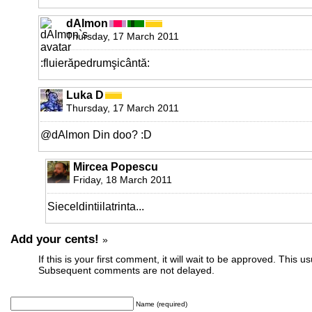
dAImon
Thursday, 17 March 2011
:fluierăpedrumşicântă:
Luka D
Thursday, 17 March 2011
@dAlmon Din doo? :D
Mircea Popescu
Friday, 18 March 2011
Sieceldintiilatrinta...
Add your cents!
»
If this is your first comment, it will wait to be approved. This u
Subsequent comments are not delayed.
Name (required)