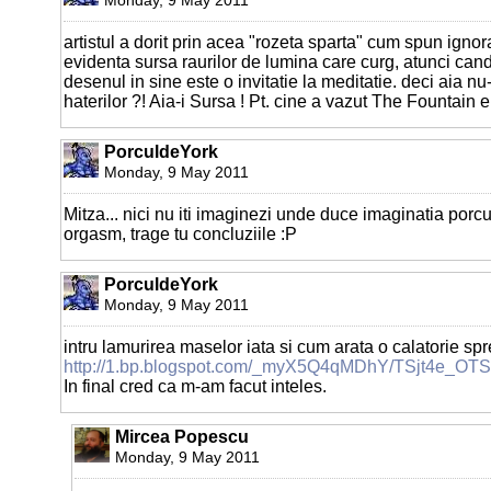
artistul a dorit prin acea "rozeta sparta" cum spun ignora
evidenta sursa raurilor de lumina care curg, atunci cand
desenul in sine este o invitatie la meditatie. deci aia nu
haterilor ?! Aia-i Sursa ! Pt. cine a vazut The Fountain 
PorculdeYork
Monday, 9 May 2011
Mitza... nici nu iti imaginezi unde duce imaginatia porcu
orgasm, trage tu concluziile :P
PorculdeYork
Monday, 9 May 2011
intru lamurirea maselor iata si cum arata o calatorie sp
http://1.bp.blogspot.com/_myX5Q4qMDhY/TSjt4e_OT
In final cred ca m-am facut inteles.
Mircea Popescu
Monday, 9 May 2011