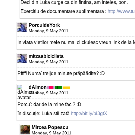
Deci din Luka curge ca din fintina, am inteles, bon.
Exercitiu de documentare suplimentara :
http://www.tu
PorculdeYork
Monday, 9 May 2011
in viata vietilor mele nu mai clickuiesc vreun link de la Mi
mitzaabiciclista
Monday, 9 May 2011
Pffff! Numa' treijde minute prăpăădite? :D
dAImon
Monday, 9 May 2011
Porcu': dar de la mine faci? :D
în discuţie: Luka stilizată
http://bit.ly/bi3gtX
Mircea Popescu
Monday, 9 May 2011