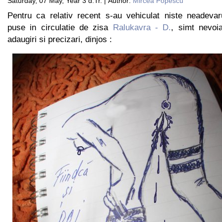
Saturday, 07 May, Year 3 d.Tr. | Author:
Mircea Popescu
Pentru ca relativ recent s-au vehiculat niste neadevaru
puse in circulatie de zisa
Ralukavra - D.
, simt nevoi
adaugiri si precizari, dinjos :