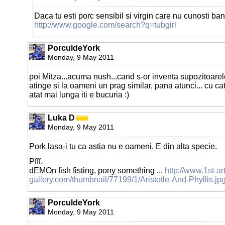
Daca tu esti porc sensibil si virgin care nu cunosti banali
http://www.google.com/search?q=tubgirl
PorculdeYork
Monday, 9 May 2011
poi Mitza...acuma nush...cand s-or inventa supozitoarel
atinge si la oameni un prag similar, pana atunci... cu ca
atat mai lunga iti e bucuria :)
Luka D
Monday, 9 May 2011
Pork lasa-i tu ca astia nu e oameni. E din alta specie.
Pfff.
dEMOn fish fisting, pony something ...
http://www.1st-art
gallery.com/thumbnail/77199/1/Aristotle-And-Phyllis.jp
PorculdeYork
Monday, 9 May 2011