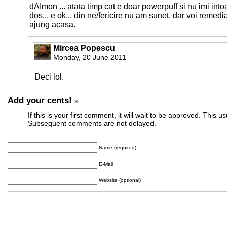
dAImon ... atata timp cat e doar powerpuff si nu imi int
dos... e ok... din ne/fericire nu am sunet, dar voi remedi
ajung acasa.
Mircea Popescu
Monday, 20 June 2011
Deci lol.
Add your cents!
»
If this is your first comment, it will wait to be approved. This u
Subsequent comments are not delayed.
Name (required)
E-Mail
Website (optional)