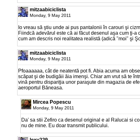
mitzaabiciclista
Monday, 9 May 2011
Io vreau să ştiu unde ai pus pantalonii în carouri şi ciz
Fiindcă adevărul este că ai făcut desenul aşa cum ţi-a c
cum am descris noi realitatea realistă (adică "moi" şi Ş
mitzaabiciclista
Monday, 9 May 2011
Pfoaaaaaa, cât de neatentă pot fi. Abia acuma am observ
scăpat şi de budigăii ăia imenşi. Chiar am vrut să te înt
vină pentru dispariţia unor paraşute din magazia de efect
aeroportul Băneasa.
Mircea Popescu
Monday, 9 May 2011
Da' sa stii Zefiro ca desenul original e al Ralucai si c
nu de mine. Eu doar transmit publicului.
lexy229