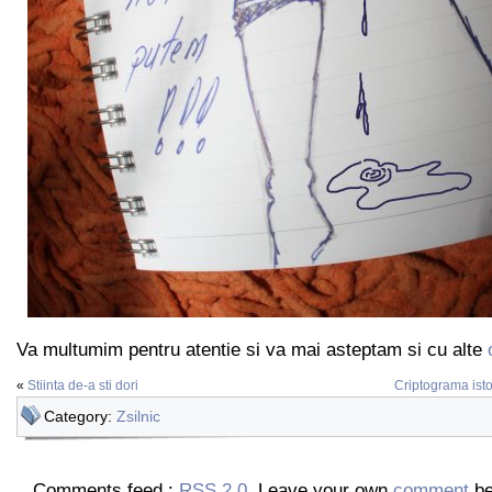
Va multumim pentru atentie si va mai asteptam si cu alte
«
Stiinta de-a sti dori
Criptograma isto
Category:
Zsilnic
Comments feed :
RSS 2.0
. Leave your own
comment
be