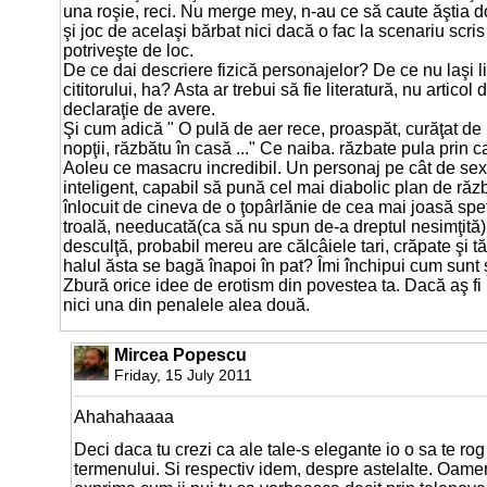
una roşie, reci. Nu merge mey, n-au ce să caute ăştia d
şi joc de acelaşi bărbat nici dacă o fac la scenariu scris
potriveşte de loc.
De ce dai descriere fizică personajelor? De ce nu laşi l
cititorului, ha? Asta ar trebui să fie literatură, nu articol 
declaraţie de avere.
Şi cum adică " O pulă de aer rece, proaspăt, curăţat de 
nopţii, răzbătu în casă ..." Ce naiba. răzbate pula prin 
Aoleu ce masacru incredibil. Un personaj pe cât de sexi
inteligent, capabil să pună cel mai diabolic plan de ră
înlocuit de cineva de o ţopârlănie de cea mai joasă speţ
troală, needucată(ca să nu spun de-a dreptul nesimţită)
desculţă, probabil mereu are călcâiele tari, crăpate şi tă
halul ăsta se bagă înapoi în pat? Îmi închipui cum sunt ş
Zbură orice idee de erotism din povestea ta. Dacă aş fi 
nici una din penalele alea două.
Mircea Popescu
Friday, 15 July 2011
Ahahahaaaa
Deci daca tu crezi ca ale tale-s elegante io o sa te rog 
termenului. Si respectiv idem, despre astelalte. Oame