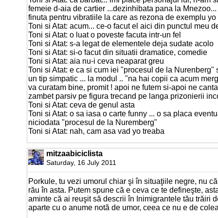
femeie d-aia de cartier ...dezinhibata pana la Mnezoo... 
finuta pentru vibratiile la care as rezona de exemplu yo .
Toni si Atat: acum... ce-o facut el aici din punctul meu 
Toni si Atat: o luat o poveste facuta intr-un fel
Toni si Atat: s-a legat de elementele deja sudate acolo
Toni si Atat: si-o facut din situatii dramatice, comedie
Toni si Atat: aia nu-i ceva neaparat greu
Toni si Atat: e ca si cum iei "procesul de la Nurenberg" 
un tip simpatic ... la modul .. "na hai copii ca acum mer
va curatam bine, promit ! apoi ne futem si-apoi ne cant
zambet parsiv pe figura trecand pe langa prizonierii inc
Toni si Atat: ceva de genul asta
Toni si Atat: o sa iasa o carte funny ... o sa placa eventua
niciodata "procesul de la Nuremberg"
Toni si Atat: nah, cam asa vad yo treaba
mitzaabiciclista
Saturday, 16 July 2011
Porkule, tu vezi umorul chiar şi în situaţiile negre, nu c
rău în asta. Putem spune că e ceva ce te defineşte, ast
aminte că ai reuşit să descrii în Inimigrantele tău trăiri
aparte cu o anume notă de umor, ceea ce nu e de cole