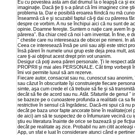
Eu cu povestea asta am dat drumul la o leapşă ca şi ex
imaginaţie. Dacă ţie ţi s-a părut că îmi imaginez cine ştie 
problema ta. Dar e posibilă eroarea fiindcă nu mă cunoş
înseamnă că e şi scuzabil faptul că-ţi dai cu părerea fără
despre ce vorbim. A nu se închipui aici că nu sunt de ac
opinie. Doamne fereşte. Suntem o naţie care avem în g
părerea". Ba chiar cred că noi l-am inventat. În fine, e 
" chestie care nu intereseaza de obicei pe nimeni. In af
Ceea ce interesează însă pe unii sau alţii este strict pr
însă păreri în numele unui grup este deja prea mult, as
care ţi-ai obţinut acest drept prin vot unanim.
Desigur că poţi avea păreri personale. Ţi le respect atât
PROPRII şi mai ales PERSONALE. Cât timp vorbeşti î
îmi voi permite luxul să am rezerve.
Fiecare autor, consacrat sau nu, cunoscut sau anonim, 
sau căzut în obscuritate îşi construieşte fiecare persona
simte, aşa cum crede el că trebuie să fie şi să transmită.
decât să fie de acord sau nu. Atât. Sfaturile de genul " 
se bazeze pe o cunoastere profunda a realitatii ca sa fie
restrictive în sensul că îngrădesc. Dacă-mi spui că nu po
decât pe baza unor fapte ancorate bine în realitate(cel 
de aici) am să te suspectez de o înfumurare vecină cu i
ştiu eu literatura înainte de orice se bazează şi pe ficţi
decât pe realitate aş zice. Probabil nu am citit aceleaşi c
App, un sfat e luat în considerare atunci când e pertine