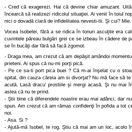
- Cred că exagerezi. Hai că devine chiar amuzant. Uită-
încearcă să realizezi ridicolul situaţiei. Ai venit în toiul nop
nici o dovadă clară de infidelitatea nevesti-tii. Şi cui? Mie
Vocea Isobelei, fără a se ridica în tonuri ascuţite era ca
cuvintele păreau bulgări grei ce se izbeau în cădere de 
se în bucăţi dar fără să facă zgomot.
- Draga mea, am crezut că am depăşit amândoi momentul
prieteni. Ai spus că nu-mi porţi pică.
- Pe ce sa-ti port pica buei ? Că m-ai înşelat cu o stoa
spital, din cauza căreia am si divorţat? Nu mă face să te
acută. Lasă dracu' prostiile şi mergi acasă. Şi nu mai î
astea că nu te prind.
- Ştii bine că diferendele noastre erau mai adânci, dar nu
spun. Am crezut că am rămas confidenţi în pofida a tot ce
noi.
- Asa. Si ?
- Ajută-mă Isobel, te rog. Ştiu că mai am un loc, acolo în