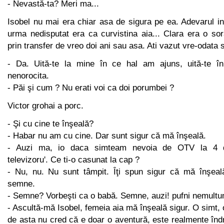
- Nevastă-ta? Meri ma...
Isobel nu mai era chiar asa de sigura pe ea. Adevarul ind
urma nedisputat era ca curvistina aia... Clara era o so
prin transfer de vreo doi ani sau asa. Ati vazut vre-odata s
- Da. Uită-te la mine în ce hal am ajuns, uită-te 
nenorocita.
- Păi şi cum ? Nu erati voi ca doi porumbei ?
Victor grohai a porc.
- Şi cu cine te înşeală?
- Habar nu am cu cine. Dar sunt sigur că mă înşeală.
- Auzi ma, io daca simteam nevoia de OTV la 4 d
televizoru'. Ce ti-o casunat la cap ?
- Nu, nu. Nu sunt tâmpit. Îţi spun sigur că mă înşeală
semne.
- Semne? Vorbeşti ca o babă. Semne, auzi! pufni nemult
- Ascultă-mă Isobel, femeia aia mă înşeală sigur. O simt, 
de asta nu cred că e doar o aventură, este realmente înd