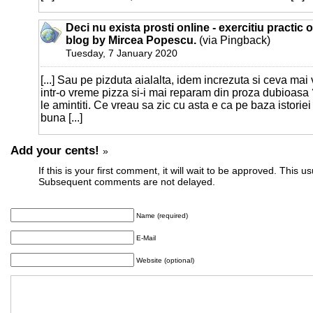
Deci nu exista prosti online - exercitiu practic o
blog by Mircea Popescu.
(via Pingback)
Tuesday, 7 January 2020
[...] Sau pe pizduta aialalta, idem increzuta si ceva mai
intr-o vreme pizza si-i mai reparam din proza dubioasa
le amintiti. Ce vreau sa zic cu asta e ca pe baza istoriei
buna [...]
Add your cents!
»
If this is your first comment, it will wait to be approved. This u
Subsequent comments are not delayed.
Name (required)
E-Mail
Website (optional)