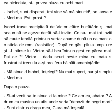
ea niciodata, si-i privea bluza cu ochi mari.
- Isobel, sunt disperat, îmi vine să mă sinucid!, se lansa el
- Meri ma. Esti prost ?
Isobel trase precipitată de Victor către bucătărie şi ma
scaun să se aşeze decât să-l invite. Ce sa-l mai tot invit
să caute febrilă printr-un sertar anume după un calmant c
o sticla de rom. (rasistilor). După ce găsi pilula umplu r
şi i-l intinse lui Victor să-l bea într-un gest ce părea m
Pai ce ?! Victor ii dadu scurt peste mina cu toata su
frustrat si trecu la a-şi prolifera bâlbâit ameninţările:
- Mă sinucid Isobel, înţelegi? Nu mai suport, pur şi simplu
- Meri ma.
Dupa o pauza
- Si-ai venit sa te sinucizi la mine ? Ce am eu, abator ? 
drum cu masina un afis unde scria "depozit de negri morti
- Sunt distrus draga mea, Clara mă înşeală.