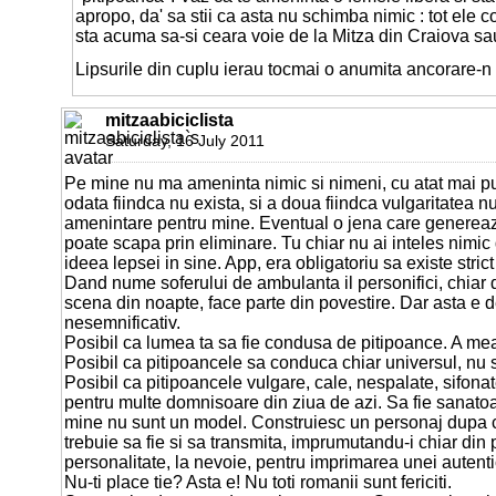
apropo, da' sa stii ca asta nu schimba nimic : tot ele
sta acuma sa-si ceara voie de la Mitza din Craiova sa
Lipsurile din cuplu ierau tocmai o anumita ancorare-n 
mitzaabiciclista
Saturday, 16 July 2011
Pe mine nu ma ameninta nimic si nimeni, cu atat mai pu
odata fiindca nu exista, si a doua fiindca vulgaritatea nu
amenintare pentru mine. Eventual o jena care generea
poate scapa prin eliminare. Tu chiar nu ai inteles nimic 
ideea lepsei in sine. App, era obligatoriu sa existe stric
Dand nume soferului de ambulanta il personifici, chiar
scena din noapte, face parte din povestire. Dar asta e
nesemnificativ.
Posibil ca lumea ta sa fie condusa de pitipoance. A me
Posibil ca pitipoancele sa conduca chiar universul, nu 
Posibil ca pitipoancele vulgare, cale, nespalate, sifona
pentru multe domnisoare din ziua de azi. Sa fie sanato
mine nu sunt un model. Construiesc un personaj dupa c
trebuie sa fie si sa transmita, imprumutandu-i chiar din
personalitate, la nevoie, pentru imprimarea unei autenti
Nu-ti place tie? Asta e! Nu toti romanii sunt fericiti.