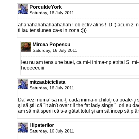
PorculdeYork
Saturday, 16 July 2011
ahahahahahahaahahah ! obiectiv atins ! :D :) acum zi 
ti iau tensiunea ca-s in zona :)))
Mircea Popescu
Saturday, 16 July 2011
Ieu nu am tensiune buei, ca mi-i inima-npietrita! Si mi
heeeeeeiii
mitzaabiciclista
Saturday, 16 July 2011
Da' vezi numa' să nu-ţi cadă inima-n chiloţi că poate-ţi
şi să ştii că "It ain't over till the fat lady sings ", ori eu
am să mă sperii că s-a gătat totul şi am să încep să plân
Hipsterilor
Saturday, 16 July 2011