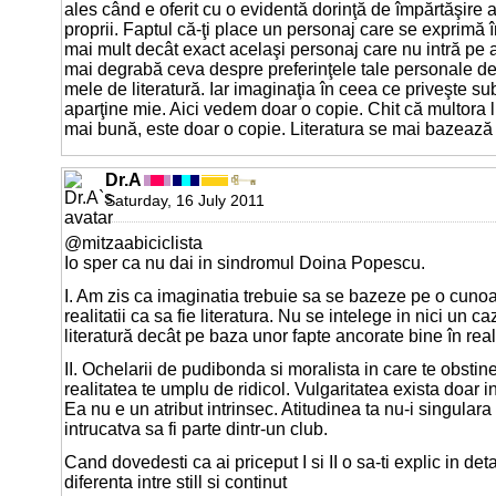
ales când e oferit cu o evidentă dorinţă de împărtăşire 
proprii. Faptul că-ţi place un personaj care se exprimă î
mai mult decât exact acelaşi personaj care nu intră pe
mai degrabă ceva despre preferinţele tale personale de
mele de literatură. Iar imaginaţia în ceea ce priveşte sub
aparţine mie. Aici vedem doar o copie. Chit că multora l
mai bună, este doar o copie. Literatura se mai bazează ş
Dr.A
Saturday, 16 July 2011
@mitzaabiciclista
Io sper ca nu dai in sindromul Doina Popescu.
I. Am zis ca imaginatia trebuie sa se bazeze pe o cuno
realitatii ca sa fie literatura. Nu se intelege in nici un c
literatură decât pe baza unor fapte ancorate bine în real
II. Ochelarii de pudibonda si moralista in care te obstine
realitatea te umplu de ridicol. Vulgaritatea exista doar in
Ea nu e un atribut intrinsec. Atitudinea ta nu-i singula
intrucatva sa fi parte dintr-un club.
Cand dovedesti ca ai priceput I si II o sa-ti explic in deta
diferenta intre still si continut