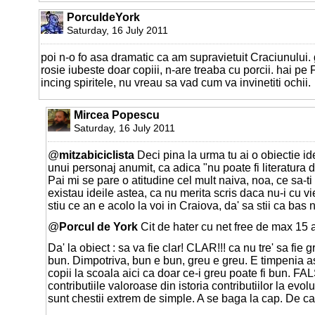
PorculdeYork
Saturday, 16 July 2011
poi n-o fo asa dramatic ca am supravietuit Craciunului. 
rosie iubeste doar copiii, n-are treaba cu porcii. hai pe 
incing spiritele, nu vreau sa vad cum va invinetiti ochii.
Mircea Popescu
Saturday, 16 July 2011
@
mitzabiciclista
Deci pina la urma tu ai o obiectie i
unui personaj anumit, ca adica "nu poate fi literatura 
Pai mi se pare o atitudine cel mult naiva, noa, ce sa-ti
existau ideile astea, ca nu merita scris daca nu-i cu viet
stiu ce an e acolo la voi in Craiova, da' sa stii ca bas
@
Porcul de York
Cit de hater cu net free de max 15 an
Da' la obiect : sa va fie clar! CLAR!!! ca nu tre' sa fie 
bun. Dimpotriva, bun e bun, greu e greu. E timpenia a
copii la scoala aici ca doar ce-i greu poate fi bun. FA
contributiile valoroase din istoria contributiilor la evol
sunt chestii extrem de simple. A se baga la cap. De