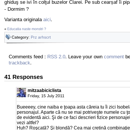
ghiduş se ivi în colţul buzelor Clarei. Pe sub cearșaf îi pip
- Dormim ?
Varianta originala
aici
.
«
Educatia naste monstri ?
Category:
Prz arhscrt
Comments feed :
RSS 2.0
. Leave your own
comment
be
trackback
.
41 Responses
mitzaabiciclista
Friday, 15 July 2011
Bueeeey, cine naiba e ţoapa asta căreia tu îi zici Isobe
personajul. Aparte că nu se mai potriveşte numele cu ţo
de evidentă aici. Şi de ce faci descrieri fizice personaje
vezi altfel?
Huh? Roşcată? Şi blondă? Cea mai cretină combinaţie