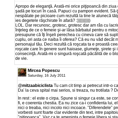
Apropo de eleganţă. Arată-mi orice piţipoancă din ziua 
şadă pe tocuri în casă. Papuci cu pampon evident. Să-ţ
nespălate pe picioare cum rezultă la tine le alunecă tălp
ies degetele răşchirate în afară? :))))))))))
LOL. Dar recunosc, grotesc, grotesc dar am râs cu lacri
înţeleg de ce o femeie şi-ar lăsa bărbatul pentru o mi
presupune că îţi înşeli perechea cu cineva care să supl
cuplu, ori asta ce naiba îi oferea? Că eu nu văd decât m
personajul tău. Deci rezultă că roşcata ta e proastă ceea
roşcate care în genere sunt haioase, glumeţe, şirete şi i
consecinţă. Arată-mi o singură roşcată păcălită de o b
de vie.
Mircea Popescu
Saturday, 16 July 2011
@
mitzaabiciclista
Tu cam cit timp ai petrecut intr-o 
Da' la ceva spital mai serios, si treaza, nu trotilata ? D
In rest : el este o cirpa. Spune si singur ca este, se c
fi, e coerenta chestia. Ea nu zice ca-i confidenta lui, e
nici o treaba, nici incolo nici incoace. "Diferendele" 
vorbesti sunt foarte clar evidente din text, intre papito
"pitipoanca". Vaz ca te ameninta o femeie libera si st