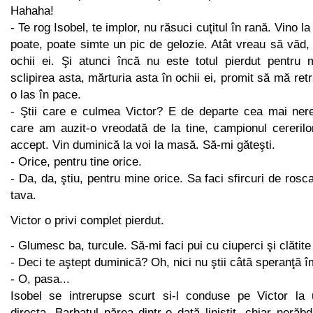
Hahaha!
- Te rog Isobel, te implor, nu răsuci cuţitul în rană. Vino 
poate, poate simte un pic de gelozie. Atât vreau să văd,
ochii ei. Şi atunci încă nu este totul pierdut pentru
sclipirea asta, mărturia asta în ochii ei, promit să mă retr
o las în pace.
- Ştii care e culmea Victor? E de departe cea mai ner
care am auzit-o vreodată de la tine, campionul cererilo
accept. Vin duminică la voi la masă. Să-mi găteşti.
- Orice, pentru tine orice.
- Da, da, ştiu, pentru mine orice. Sa faci sfircuri de rosc
tava.
Victor o privi complet pierdut.
- Glumesc ba, turcule. Să-mi faci pui cu ciuperci şi clătite
- Deci te aştept duminică? Oh, nici nu ştii câtă speranţă îm
- O, pasa...
Isobel se intrerupse scurt si-l conduse pe Victor la 
directa. Barbatul părea dintr-o dată liniştit, chiar nerăb