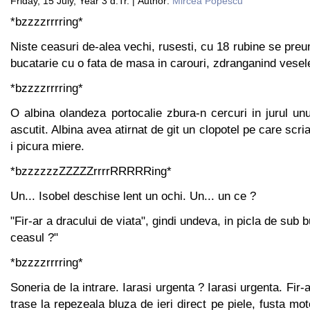
Friday, 15 July, Year 3 d.Tr. | Author:
Mircea Popescu
*bzzzzrrrring*
Niste ceasuri de-alea vechi, rusesti, cu 18 rubine se pr
bucatarie cu o fata de masa in carouri, zdranganind vesel
*bzzzzrrrring*
O albina olandeza portocalie zbura-n cercuri in jurul un
ascutit. Albina avea atirnat de git un clopotel pe care scri
i picura miere.
*bzzzzzzZZZZZrrrrRRRRRing*
Un... Isobel deschise lent un ochi. Un... un ce ?
"Fir-ar a dracului de viata", gindi undeva, in picla de sub b
ceasul ?"
*bzzzzrrrring*
Soneria de la intrare. Iarasi urgenta ? Iarasi urgenta. Fir-a
trase la repezeala bluza de ieri direct pe piele, fusta mo