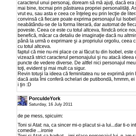
caracterul unui personaj, doream să mă ajuţi, dacă era p
mai bine, tocmai prin păstrarea propriei personalităţi. A
vrut eu, sau asta e ceea ce înţeleg eu prin lecţie de litera
convinsă că fiecare poate exprima personajul lui Isobel p
neabătându-se de la forma literară, dar automat de fieca
poveste. Ceea ce este cu totul altceva, fiindcă orice nou
benefică, măcar ca detaliu de imaginaţie dacă nu altminte
până la urmă o exprimare şi a propriului orgoliu, ceea ce
cu totul altceva.
faptul că mie nu-mi place ce ai făcut tu din Isobel, este
vizează strict caracterul personajului şi nu atacă ideea 
puncte de vedere diverse. De altfel nici personajul meu
toţi, evident şi mai mult ca sigur.
Revin totuşi la ideea că feminitatea nu se exprimă prin 
dacă asta îmi conferă ochelari de putibondă, hmmm, ei 
i ţin :D
PorculdeYork
Saturday, 16 July 2011
de pe mess, spicuim:
Toni si Atat: na, ca sincer mi-o placut si-a lui...dar ti-o i
comedie ...ironie
Toni si Atat: ca barbat... imi place personajul lui, n-am s