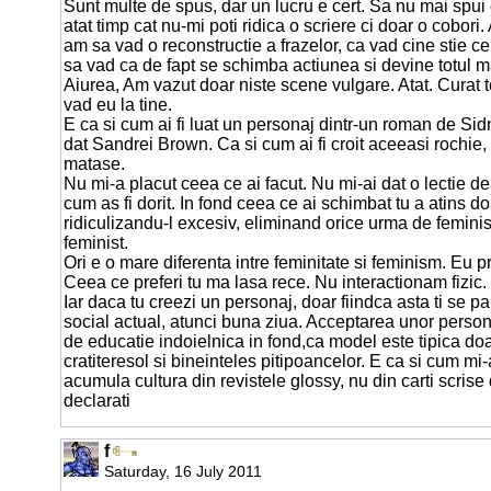
Sunt multe de spus, dar un lucru e cert. Sa nu mai spui 
atat timp cat nu-mi poti ridica o scriere ci doar o cobori
am sa vad o reconstructie a frazelor, ca vad cine stie c
sa vad ca de fapt se schimba actiunea si devine totul ma
Aiurea, Am vazut doar niste scene vulgare. Atat. Curat 
vad eu la tine.
E ca si cum ai fi luat un personaj dintr-un roman de Sidn
dat Sandrei Brown. Ca si cum ai fi croit aceeasi rochie, 
matase.
Nu mi-a placut ceea ce ai facut. Nu mi-ai dat o lectie de
cum as fi dorit. In fond ceea ce ai schimbat tu a atins d
ridiculizandu-l excesiv, eliminand orice urma de feminis
feminist.
Ori e o mare diferenta intre feminitate si feminism. Eu p
Ceea ce preferi tu ma lasa rece. Nu interactionam fizic.
Iar daca tu creezi un personaj, doar fiindca asta ti se p
social actual, atunci buna ziua. Acceptarea unor pers
de educatie indoielnica in fond,ca model este tipica doar
cratiteresol si bineinteles pitipoancelor. E ca si cum mi
acumula cultura din revistele glossy, nu din carti scrise d
declarati
f
Saturday, 16 July 2011