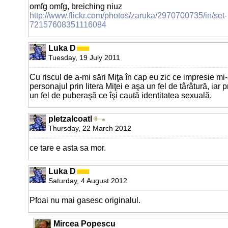
omfg omfg, breiching niuz
http://www.flickr.com/photos/zaruka/2970700735/in/set-
72157608351116084
Luka D
Tuesday, 19 July 2011
Cu riscul de a-mi sări Miţa în cap eu zic ce impresie mi
personajul prin litera Miţei e aşa un fel de târâtură, iar p
un fel de puberaşă ce îşi caută identitatea sexuală.
pletzalcoatl
Thursday, 22 March 2012
ce tare e asta sa mor.
Luka D
Saturday, 4 August 2012
Pfoai nu mai gasesc originalul.
Mircea Popescu