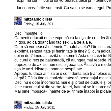
exprima cum ii pui tu sa vorbeasca decit prin telenove
Iar cearceafurile sunt rosii. Ca sa nu se vada jegul. P
mitzaabiciclista
Friday, 15 July 2011
Deci împuţite, lol.
Oamenii educaţi nu se exprimă ca la uşa de cort decât 
în dos, adică doar când fac sex. Că de aia e.
Cum să vorbească o femeie în halul acela? Din ce can
exprimă senzualitate şi feminitate la tine? Şi cum adică
doi în doi? Imediat trezită din somn? Asta s-o crezi tu! 
cu curul direct pe balustradă, că ajungea mai repede. 
pupezele de azi se numesc piţipoance. Ăsta vă e modelul
aşa le vezi. Nişte piţipoance nespălate.
Apropo, tu dacă ar fi să ai o confidentă aşa ţi-ar place 
cârpă? Că la tine cuconizda tratează personajul mascul
Deci nu e doar încornorat, mai e şi prost de duduie şi pe
face cuconetul şi din vorbe, iar el, fraierul se întoarce să
Mai bine împuşcă-l înainte de a-l trimite înapoi în ploaie. 
mitzaabiciclista
Friday, 15 July 2011