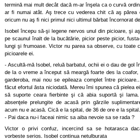
termină mai mult decât dacă m-ar înşela ca o curvă ordin
ar fi numai atât. Aş trece cu vederea chit că aş părea 
oricum nu aş fi nici primul nici ultimul bărbat încornorat d
Isobel începu să-şi legene nervos unul din picioare, şi
pe scaunul înalt de la bucătărie, picior peste picior, fusta-
lungi şi frumoase. Victor nu parea sa observe, cu toate
picioarele ei.
- Ascultă-mă Isobel, reluă barbatul, ochii ei o dau de gol în
de la o vreme a început să meargă foarte des la coafor,
garderoba, mai nou se epileaza complet între picioare.
făcut efortul ăsta niciodată. Mereu îmi spunea că pielea e
să suporte ceara fierbinte şi că abia suportă şi lama. 
absenţele prelungite de acasă prin gărzile suplimentare
acum nu e acasă. Cică e la spital, de 36 de ore e la spital
- Pai daca nu-i faceai nimic sa aiba nevoie sa se rada ?
Victor o privi confuz, incercind sa se hotarasca dac
vorbeste serios. Isobel continua netulburata