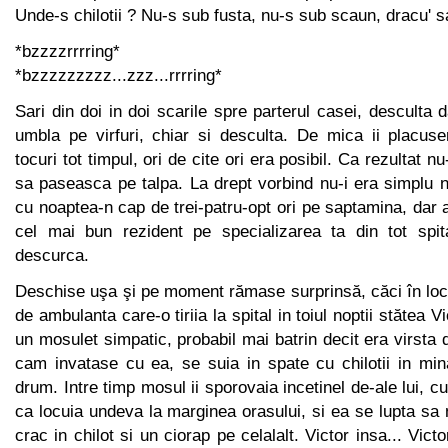
Unde-s chilotii ? Nu-s sub fusta, nu-s sub scaun, dracu' s
*bzzzzrrrring*
*bzzzzzzzzz...zzz...rrrring*
Sari din doi in doi scarile spre parterul casei, desculta 
umbla pe virfuri, chiar si desculta. De mica ii placuse
tocuri tot timpul, ori de cite ori era posibil. Ca rezultat n
sa paseasca pe talpa. La drept vorbind nu-i era simplu 
cu noaptea-n cap de trei-patru-opt ori pe saptamina, dar a
cel mai bun rezident pe specializarea ta din tot spita
descurca.
Deschise uşa şi pe moment rămase surprinsă, căci în locul
de ambulanta care-o tiriia la spital in toiul noptii stătea V
un mosulet simpatic, probabil mai batrin decit era virsta 
cam invatase cu ea, se suia in spate cu chilotii in mi
drum. Intre timp mosul ii sporovaia incetinel de-ale lui, cu
ca locuia undeva la marginea orasului, si ea se lupta sa
crac in chilot si un ciorap pe celalalt. Victor insa... Vic