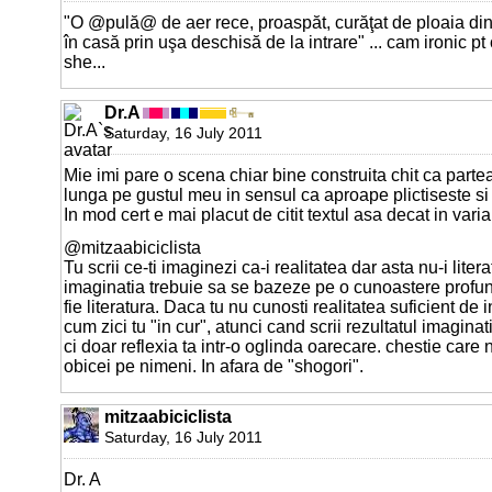
"O @pulă@ de aer rece, proaspăt, curăţat de ploaia din t
în casă prin uşa deschisă de la intrare" ... cam ironic p
she...
Dr.A
Saturday, 16 July 2011
Mie imi pare o scena chiar bine construita chit ca parte
lunga pe gustul meu in sensul ca aproape plictiseste si 
In mod cert e mai placut de citit textul asa decat in vari
@mitzaabiciclista
Tu scrii ce-ti imaginezi ca-i realitatea dar asta nu-i liter
imaginatia trebuie sa se bazeze pe o cunoastere profund
fie literatura. Daca tu nu cunosti realitatea suficient de i
cum zici tu "in cur", atunci cand scrii rezultatul imaginati
ci doar reflexia ta intr-o oglinda oarecare. chestie care
obicei pe nimeni. In afara de "shogori".
mitzaabiciclista
Saturday, 16 July 2011
Dr. A