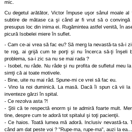
mic.
Cu degetul arătător, Victor împuse uşor sânul moale al 
subtire de mătase ca şi când ar fi vrut să o convingă 
presupus loc din inima ei. Rugămintea astfel venită, în 
picură Isobelei miere în suflet.
- Cam ce-ai vrea să fac eu? Să merg la nevastă-ta să-i z
te rog, ai grijă cum te porţi şi nu încerca să-ţi înşeli 
problema, sa-i zic sa nu se mai rada ?
- Isobel, nu râde. Nu râde şi nu profita de sufletul meu l
simţi că ai toate motivele.
- Bine, uite nu mai râd. Spune-mi ce vrei să fac eu.
- Vino la noi duminică. La masă. Dacă îi spun că vii la
inventeze gărzi în spital.
- Ce rezolva asta ?!
- Ştii că te respectă enorm şi te admiră foarte mult. M
tine, despre cum te adoră tot spitalul şi toţi pacienţii.
- Ce haios. Toată lumea mă adoră. Inclusiv nevastă-ta. 
când am dat peste voi ? "Rupe-ma, rupe-ma", auzi la ea..