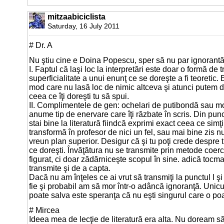
mitzaabiciclista
Saturday, 16 July 2011
# Dr. A
Nu ştiu cine e Doina Popescu, sper să nu par ignorantă
I. Faptul că laşi loc la interpretări este doar o formă de t
superficialitate a unui enunţ ce se doreşte a fi teoretic.
mod care nu lasă loc de nimic altceva şi atunci putem di
ceea ce îţi doreşti tu să spui.
II. Complimentele de gen: ochelari de putibondă sau mo
anume tip de enervare care îţi răzbate în scris. Din pun
stai bine la literatură fiindcă exprimi exact ceea ce simţ
transformă în profesor de nici un fel, sau mai bine zis n
vreun plan superior. Desigur că şi tu poţi crede despre ti
ce doreşti. Învăţătura nu se transmite prin metode coercit
figurat, ci doar zădărniceşte scopul în sine. adică tocma
transmite şi de a capta.
Dacă nu am înţeles ce ai vrut să transmiţi la punctul I şi
fie şi probabil am să mor într-o adâncă ignoranţă. Unic
poate salva este speranţa că nu eşti singurul care o poa
# Mircea
Ideea mea de lecţie de literatură era alta. Nu doream s