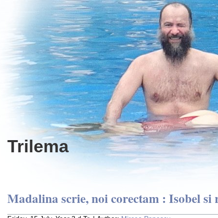
Trilema
Madalina scrie, noi corectam : Isobel si 