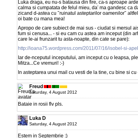
Luka draga, eu nu-s batausa din fire, ca-s aproape arde
calma si cumpatata de felul mieu, da' ma gandesc ca d
zicand d-astea cu "ruinatul asteptarilor oamenilor" altfel
oi bate cu mana mea!
Apropo de care subiect de mai sus - ciudat si mersul aist
fum si cenusa... - si eu cam cu astea am inceput (din arh
care le-ai frunzarit tu asta-noapte, din cate se pare):
http://ioana75.wordpress.com/2011/07/16/isobel-si-apel
Iar de-nceputul inceputului, am inceput cu o leapsa, ple
Mitza...Ce vremuri! :-)
In asteptarea unui mail cu vesti de la tine, cu bine si cu
Freud
Saturday, 4 August 2012
Bataie in rosii flv pls.
Luka D
Saturday, 4 August 2012
Estem in Septembrie :)