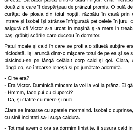
două zile care îl despărţeau de prânzul promis. O pulă de
curăţat de ploaia din toiul nopţii, răzbătu în casă pri
intrare şi Isobel îşi strânse înfrigurată peticelele în jurul
asigură că Victor s-a urcat în maşină şi-a mers in treab
paşi grăbiţi scările care duceau în dormitor.
Patul moale şi cald în care se profila o siluetă subţire e
niciodată. Işi aruncă dintr-o mişcare totul de pe ea şi se
pisicindu-se pe lângă celălalt corp cald şi gol. Clara,
lângă ea, se întoarse leneşă si pe jumătate adormită.
- Cine era?
- Era Victor. Duminică mincam la voi la voi la prânz. El gă
- Hmmm, face pui cu ciuperci?
- Da, şi clătite cu miere şi nuci.
Clara se intoarse cu spatele mormaind. Isobel o cuprinse,
cu sinii incintati sa-i suga caldura.
- Tot mai avem o ora sa dormim linistite, ii susura cald 