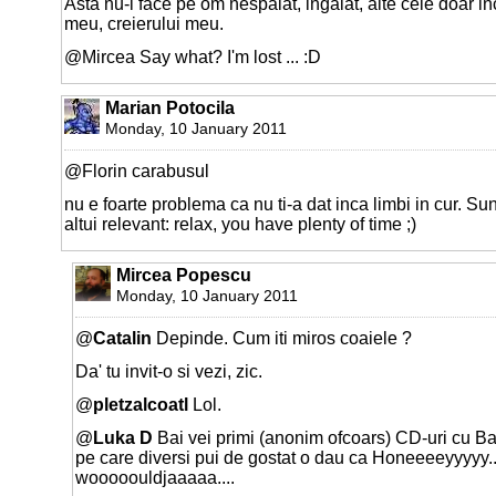
Asta nu-l face pe om nespalat, ingalat, alte cele doar i
meu, creierului meu.
@Mircea Say what? I'm lost ... :D
Marian Potocila
Monday, 10 January 2011
@Florin carabusul
nu e foarte problema ca nu ti-a dat inca limbi in cur. Sunt
altui relevant: relax, you have plenty of time ;)
Mircea Popescu
Monday, 10 January 2011
@
Catalin
Depinde. Cum iti miros coaiele ?
Da' tu invit-o si vezi, zic.
@
pletzalcoatl
Lol.
@
Luka D
Bai vei primi (anonim ofcoars) CD-uri cu Ba
pe care diversi pui de gostat o dau ca Honeeeeyyyyy..
wooooouldjaaaaa....