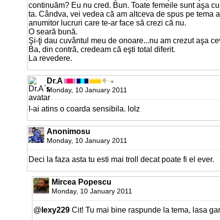
continuăm? Eu nu cred. Bun. Toate femeile sunt aşa cu
ta. Cândva, vei vedea că am altceva de spus pe tema as
anumitor lucruri care te-ar face să crezi că nu.
O seară bună.
Şi-ţi dau cuvântul meu de onoare...nu am crezut aşa cev
Ba, din contră, credeam că eşti total diferit.
La revedere.
Dr.A
Monday, 10 January 2011
I-ai atins o coarda sensibila. lolz
Anonimosu
Monday, 10 January 2011
Deci la faza asta tu esti mai troll decat poate fi el ever.
Mircea Popescu
Monday, 10 January 2011
@
lexy229
Cit! Tu mai bine raspunde la tema, lasa gar