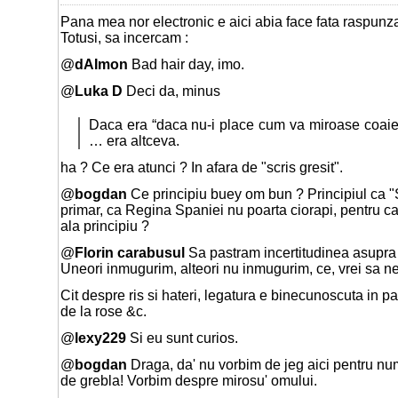
Pana mea nor electronic e aici abia face fata raspunza
Totusi, sa incercam :
@
dAImon
Bad hair day, imo.
@
Luka D
Deci da, minus
Daca era “daca nu-i place cum va miroase coaiel
… era altceva.
ha ? Ce era atunci ? In afara de "scris gresit".
@
bogdan
Ce principiu buey om bun ? Principiul ca "
primar, ca Regina Spaniei nu poarta ciorapi, pentru ca
ala principiu ?
@
Florin carabusul
Sa pastram incertitudinea asupra vi
Uneori inmugurim, alteori nu inmugurim, ce, vrei sa ne
Cit despre ris si hateri, legatura e binecunoscuta in pa
de la rose &c.
@
lexy229
Si eu sunt curios.
@
bogdan
Draga, da' nu vorbim de jeg aici pentru nu
de grebla! Vorbim despre mirosu' omului.