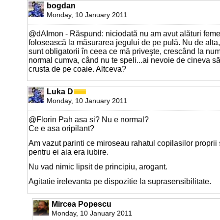
bogdan
Monday, 10 January 2011
@dAImon - Răspund: niciodată nu am avut alături feme
folosească la măsurarea jegului de pe pulă. Nu de alta, 
sunt obligatorii în ceea ce mă priveşte, crescând la numă
normal cumva, când nu te speli...ai nevoie de cineva să 
crusta de pe coaie. Altceva?
Luka D
Monday, 10 January 2011
@Florin Pah asa si? Nu e normal?
Ce e asa oripilant?
Am vazut parinti ce miroseau rahatul copilasilor proprii
pentru ei aia era iubire.
Nu vad nimic lipsit de principiu, arogant.
Agitatie irelevanta pe dispozitie la suprasensibilitate.
Mircea Popescu
Monday, 10 January 2011