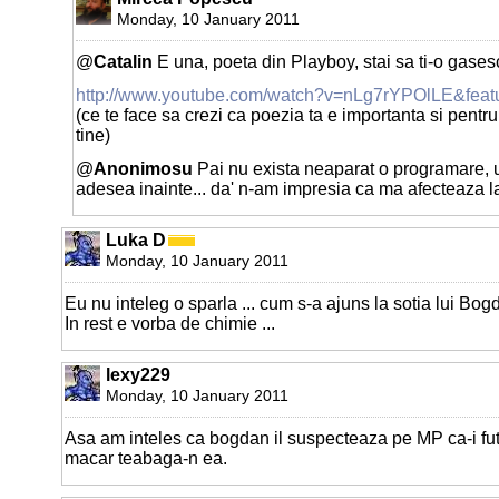
Monday, 10 January 2011
@
Catalin
E una, poeta din Playboy, stai sa ti-o gases
http://www.youtube.com/watch?v=nLg7rYPOlLE&featu
(ce te face sa crezi ca poezia ta e importanta si pentr
tine)
@
Anonimosu
Pai nu exista neaparat o programare, 
adesea inainte... da' n-am impresia ca ma afecteaza la
Luka D
Monday, 10 January 2011
Eu nu inteleg o sparla ... cum s-a ajuns la sotia lui Bo
In rest e vorba de chimie ...
lexy229
Monday, 10 January 2011
Asa am inteles ca bogdan il suspecteaza pe MP ca-i fu
macar teabaga-n ea.