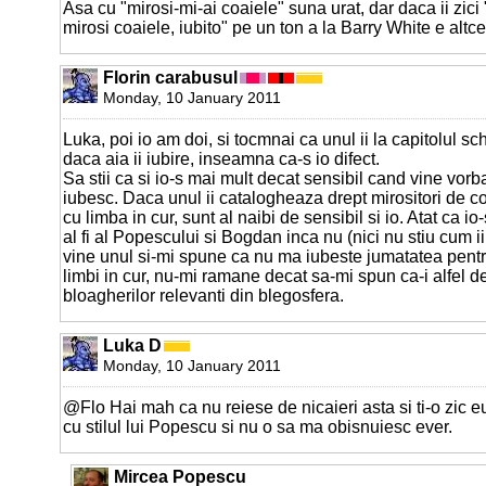
Asa cu "mirosi-mi-ai coaiele" suna urat, dar daca ii zici
mirosi coaiele, iubito" pe un ton a la Barry White e altc
Florin carabusul
Monday, 10 January 2011
Luka, poi io am doi, si tocmnai ca unul ii la capitolul s
daca aia ii iubire, inseamna ca-s io difect.
Sa stii ca si io-s mai mult decat sensibil cand vine vorb
iubesc. Daca unul ii catalogheaza drept mirositori de co
cu limba in cur, sunt al naibi de sensibil si io. Atat ca io
al fi al Popescului si Bogdan inca nu (nici nu stiu cum i
vine unul si-mi spune ca nu ma iubeste jumatatea pentr
limbi in cur, nu-mi ramane decat sa-mi spun ca-i alfel de
bloagherilor relevanti din blegosfera.
Luka D
Monday, 10 January 2011
@Flo Hai mah ca nu reiese de nicaieri asta si ti-o zic e
cu stilul lui Popescu si nu o sa ma obisnuiesc ever.
Mircea Popescu