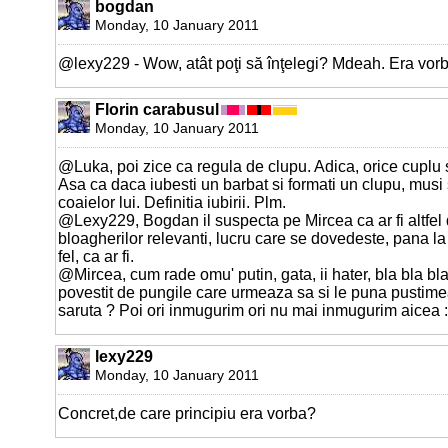
bogdan
Monday, 10 January 2011
@lexy229 - Wow, atât poţi să înţelegi? Mdeah. Era vorba 
Florin carabusul
Monday, 10 January 2011
@Luka, poi zice ca regula de clupu. Adica, orice cuplu 
Asa ca daca iubesti un barbat si formati un clupu, musi 
coaielor lui. Definitia iubirii. Plm.
@Lexy229, Bogdan il suspecta pe Mircea ca ar fi altfel 
bloagherilor relevanti, lucru care se dovedeste, pana l
fel, ca ar fi.
@Mircea, cum rade omu' putin, gata, ii hater, bla bla bl
povestit de pungile care urmeaza sa si le puna pustime
saruta ? Poi ori inmugurim ori nu mai inmugurim aicea 
lexy229
Monday, 10 January 2011
Concret,de care principiu era vorba?