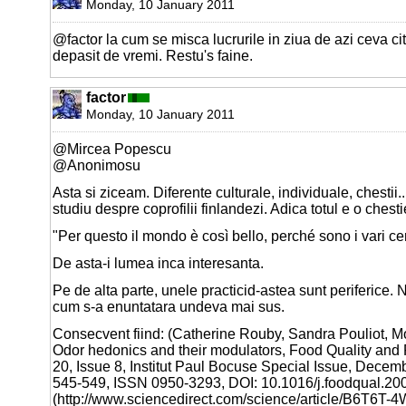
Monday, 10 January 2011
@factor la cum se misca lucrurile in ziua de azi ceva ci
depasit de vremi. Restu's faine.
factor
Monday, 10 January 2011
@Mircea Popescu
@Anonimosu
Asta si ziceam. Diferente culturale, individuale, chestii.
studiu despre coprofilii finlandezi. Adica totul e o chesti
"Per questo il mondo è così bello, perché sono i vari cer
De asta-i lumea inca interesanta.
Pe de alta parte, unele practicid-astea sunt periferice.
cum s-a enuntatara undeva mai sus.
Consecvent fiind: (Catherine Rouby, Sandra Pouliot, M
Odor hedonics and their modulators, Food Quality and
20, Issue 8, Institut Paul Bocuse Special Issue, Dece
545-549, ISSN 0950-3293, DOI: 10.1016/j.foodqual.20
(http://www.sciencedirect.com/science/article/B6T6T