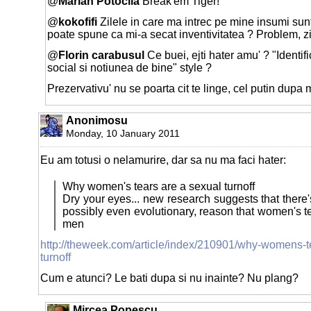
@
Marian Potocila
Break'em Tiger!
@
kokofifi
Zilele in care ma intrec pe mine insumi sunt
poate spune ca mi-a secat inventivitatea ? Problem, zi
@
Florin carabusul
Ce buei, ejti hater amu' ? "Identif
social si notiunea de bine" style ?
Prezervativu' nu se poarta cit te linge, cel putin dupa
Anonimosu
Monday, 10 January 2011
Eu am totusi o nelamurire, dar sa nu ma faci hater:
Why women's tears are a sexual turnoff
Dry your eyes... new research suggests that there
possibly even evolutionary, reason that women's tea
men
http://theweek.com/article/index/210901/why-womens-t
turnoff
Cum e atunci? Le bati dupa si nu inainte? Nu plang?
Mircea Popescu