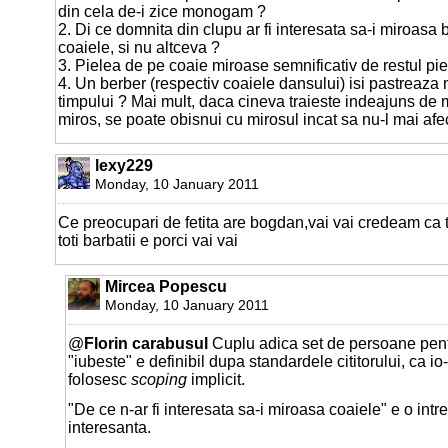
din cela de-i zice monogam ?
2. Di ce domnita din clupu ar fi interesata sa-i miroasa be
coaiele, si nu altceva ?
3. Pielea de pe coaie miroase semnificativ de restul pie
4. Un berber (respectiv coaiele dansului) isi pastreaza 
timpului ? Mai mult, daca cineva traieste indeajuns de 
miros, se poate obisnui cu mirosul incat sa nu-l mai afe
lexy229
Monday, 10 January 2011
Ce preocupari de fetita are bogdan,vai vai credeam ca tu 
toti barbatii e porci vai vai
Mircea Popescu
Monday, 10 January 2011
@
Florin carabusul
Cuplu adica set de persoane pent
"iubeste" e definibil dupa standardele cititorului, ca io
folosesc
scoping
implicit.
"De ce n-ar fi interesata sa-i miroasa coaiele" e o int
interesanta.