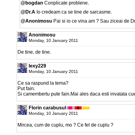
@
bogdan
Conplicate problene.
@
Dr.A
Io credeam ca se tine de sarcasme.
@
Anonimosu
Pai si io ce vina am ? Sau ziceai de Dr
Anonimosu
Monday, 10 January 2011
De tine, de tine.
lexy229
Monday, 10 January 2011
Ce sa raspund la tema?
Put fain.
Si camembertu pute fain.Mai ales daca esti invatata cue
Florin carabusul
Monday, 10 January 2011
Mircea, cum de cuplu, mo ? Ce fel de cuplu ?