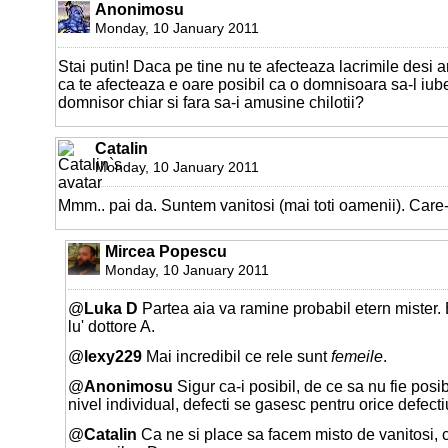
Anonimosu
Monday, 10 January 2011
Stai putin! Daca pe tine nu te afecteaza lacrimile desi arti
ca te afecteaza e oare posibil ca o domnisoara sa-l iu
domnisor chiar si fara sa-i amusine chilotii?
Catalin
Monday, 10 January 2011
Mmm.. pai da. Suntem vanitosi (mai toti oamenii). Care
Mircea Popescu
Monday, 10 January 2011
@
Luka D
Partea aia va ramine probabil etern mister. 
lu' dottore A.
@
lexy229
Mai incredibil ce rele sunt
femeile
.
@
Anonimosu
Sigur ca-i posibil, de ce sa nu fie posibi
nivel individual, defecti se gasesc pentru orice defect
@
Catalin
Ca ne si place sa facem misto de vanitosi, 