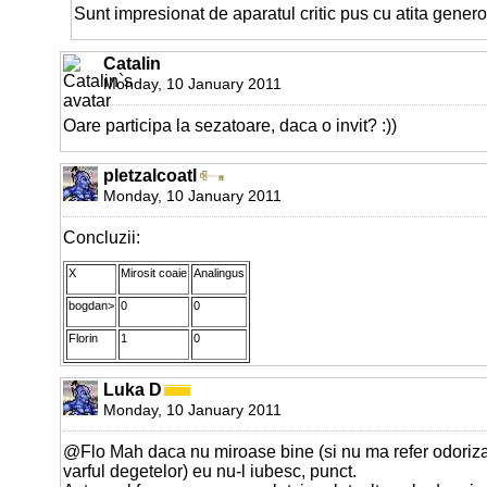
Sunt impresionat de aparatul critic pus cu atita generoz
Catalin
Monday, 10 January 2011
Oare participa la sezatoare, daca o invit? :))
pletzalcoatl
Monday, 10 January 2011
Concluzii:
X
Mirosit coaie
Analingus
bogdan>
0
0
Florin
1
0
Luka D
Monday, 10 January 2011
@Flo Mah daca nu miroase bine (si nu ma refer odoriza
varful degetelor) eu nu-l iubesc, punct.