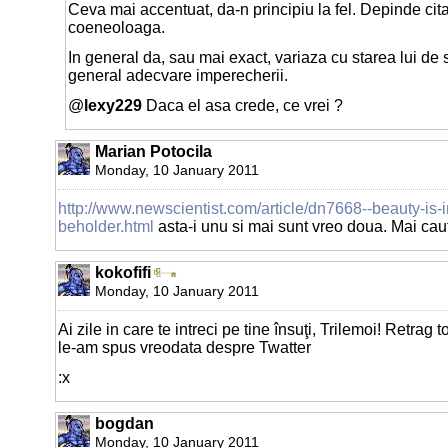
Ceva mai accentuat, da-n principiu la fel. Depinde cita
coeneoloaga.
In general da, sau mai exact, variaza cu starea lui de 
general adecvare imperecherii.
@
lexy229
Daca el asa crede, ce vrei ?
Marian Potocila
Monday, 10 January 2011
http://www.newscientist.com/article/dn7668--beauty-is-i
beholder.html
asta-i unu si mai sunt vreo doua. Mai caut
kokofifi
Monday, 10 January 2011
Ai zile in care te intreci pe tine însuţi, Trilemoi! Retrag 
le-am spus vreodata despre Twatter
:x
bogdan
Monday, 10 January 2011