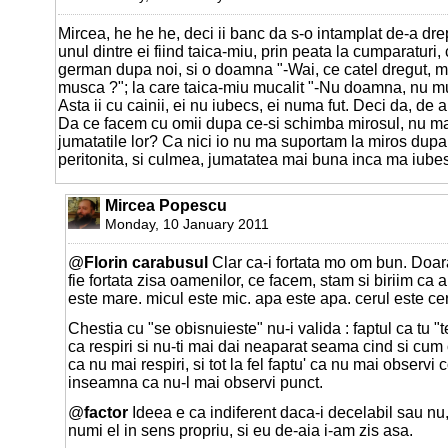
Mircea, he he he, deci ii banc da s-o intamplat de-a dre
unul dintre ei fiind taica-miu, prin peata la cumparaturi
german dupa noi, si o doamna "-Wai, ce catel dregut, 
musca ?"; la care taica-miu mucalit "-Nu doamna, nu m
Asta ii cu cainii, ei nu iubecs, ei numa fut. Deci da, de 
Da ce facem cu omii dupa ce-si schimba mirosul, nu mai 
jumatatile lor? Ca nici io nu ma suportam la miros dup
peritonita, si culmea, jumatatea mai buna inca ma iubes
Mircea Popescu
Monday, 10 January 2011
@
Florin carabusul
Clar ca-i fortata mo om bun. Doa
fie fortata zisa oamenilor, ce facem, stam si biriim ca a
este mare. micul este mic. apa este apa. cerul este cer
Chestia cu "se obisnuieste" nu-i valida : faptul ca tu "t
ca respiri si nu-ti mai dai neaparat seama cind si cum
ca nu mai respiri, si tot la fel faptu' ca nu mai observi
inseamna ca nu-l mai observi punct.
@
factor
Ideea e ca indiferent daca-i decelabil sau nu, 
numi el in sens propriu, si eu de-aia i-am zis asa.