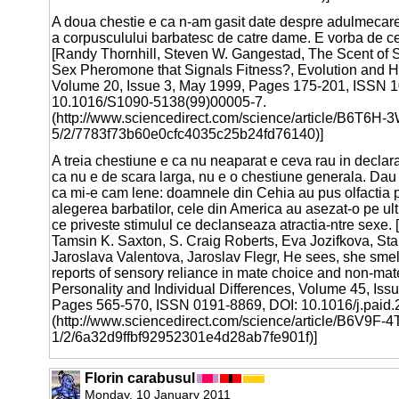
A doua chestie e ca n-am gasit date despre adulmecare
a corpusculului barbatesc de catre dame. E vorba de ce
[Randy Thornhill, Steven W. Gangestad, The Scent of
Sex Pheromone that Signals Fitness?, Evolution and 
Volume 20, Issue 3, May 1999, Pages 175-201, ISSN 1
10.1016/S1090-5138(99)00005-7.
(http://www.sciencedirect.com/science/article/B6T6
5/2/7783f73b60e0cfc4035c25b24fd76140)]
A treia chestiune e ca nu neaparat e ceva rau in declara
ca nu e de scara larga, nu e o chestiune generala. Dau
ca mi-e cam lene: doamnele din Cehia au pus olfactia p
alegerea barbatilor, cele din America au asezat-o pe ult
ce priveste stimulul ce declanseaza atractia-ntre sexe. 
Tamsin K. Saxton, S. Craig Roberts, Eva Jozifkova, Sta
Jaroslava Valentova, Jaroslav Flegr, He sees, she sme
reports of sensory reliance in mate choice and non-mat
Personality and Individual Differences, Volume 45, Iss
Pages 565-570, ISSN 0191-8869, DOI: 10.1016/j.paid.
(http://www.sciencedirect.com/science/article/B6V9F
1/2/6a32d9ffbf92952301e4d28ab7fe901f)]
Florin carabusul
Monday, 10 January 2011