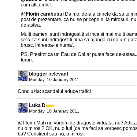
cum altcumfel.
@
Florin carabusul
Da mo, de-aia ciinele da sa te mi
post de prezentare, ca nu se pricepe el la mirosuri, nu 
de-astea.
Multi oameni sunt indragostiti si inca si mai multi oa
cred
ca sunt indragostiti pina sa ajunga cu coiu-n gura
brusc. Intreaba-le numa'.
PS. Presimt ca un Eau de Coi ar putea face de-astea...
furori.
blogger irelevant
Monday, 10 January 2011
Concluzia: scandalul aduce traifc!
Luka D
Monday, 10 January 2011
@Florin Mah nu vorbim de dragoste virtuala, nu? Adica 
nu o mirosi? OK, nu o futi (ca ma faci sa vorbesc porcos 
ba? Constient sau nu, o mirosi.