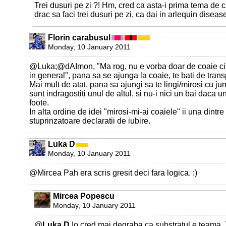
Trei dusuri pe zi ?! Hm, cred ca asta-i prima tema de 
drac sa faci trei dusuri pe zi, ca dai in arlequin dise
Florin carabusul
Monday, 10 January 2011
@Luka;@dAImon, "Ma rog, nu e vorba doar de coaie ci 
in general", pana sa se ajunga la coaie, te bati de transpi
Mai mult de atat, pana sa ajungi sa te lingi/mirosi cu ju
sunt indragostiti unul de altul, si nu-i nici un bai daca u
foote.
In alta ordine de idei "mirosi-mi-ai coaiele" ii una dintr
stuprinzatoare declaratii de iubire.
Luka D
Monday, 10 January 2011
@Mircea Pah era scris gresit deci fara logica. :)
Mircea Popescu
Monday, 10 January 2011
@
Luka D
Io cred mai degraba ca substratul e teama. T