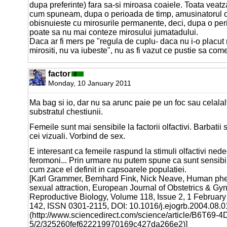
dupa preferinte) fara sa-si miroasa coaiele. Toata veat
cum spuneam, dupa o perioada de timp, amusinatorul o
obisnuieste cu mirosurile permanente, deci, dupa o per
poate sa nu mai conteze mirosului jumatadului.
Daca ar fi mers pe "regula de cuplu- daca nu i-o placut
mirositi, nu va iubeste", nu as fi vazut ce pustie sa com
factor
Monday, 10 January 2011
Ma bag si io, dar nu sa arunc paie pe un foc sau celalalt,
substratul chestiunii.
Femeile sunt mai sensibile la factorii olfactivi. Barbatii 
cei vizuali. Vorbind de sex.
E interesant ca femeile raspund la stimuli olfactivi nedec
feromoni... Prin urmare nu putem spune ca sunt sensibil
cum zace el definit in capsoarele populatiei.
[Karl Grammer, Bernhard Fink, Nick Neave, Human p
sexual attraction, European Journal of Obstetrics & G
Reproductive Biology, Volume 118, Issue 2, 1 Februar
142, ISSN 0301-2115, DOI: 10.1016/j.ejogrb.2004.08.0
(http://www.sciencedirect.com/science/article/B6T69
5/2/325260fef622219970169c427da266e2)]