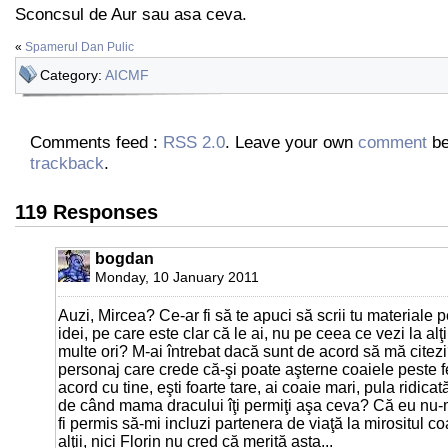
Sconcsul de Aur sau asa ceva.
«
Spamerul Dan Pulic
Category:
AICMF
Comments feed :
RSS 2.0
. Leave your own
comment
be
trackback
.
119 Responses
bogdan
Monday, 10 January 2011
Auzi, Mircea? Ce-ar fi să te apuci să scrii tu materiale p
idei, pe care este clar că le ai, nu pe ceea ce vezi la al
multe ori? M-ai întrebat dacă sunt de acord să mă citezi
personaj care crede că-şi poate aşterne coaiele peste f
acord cu tine, eşti foarte tare, ai coaie mari, pula ridicat
de când mama dracului îţi permiţi aşa ceva? Că eu nu-
fi permis să-mi incluzi partenera de viaţă la mirositul co
alţii, nici Florin nu cred că merită asta...