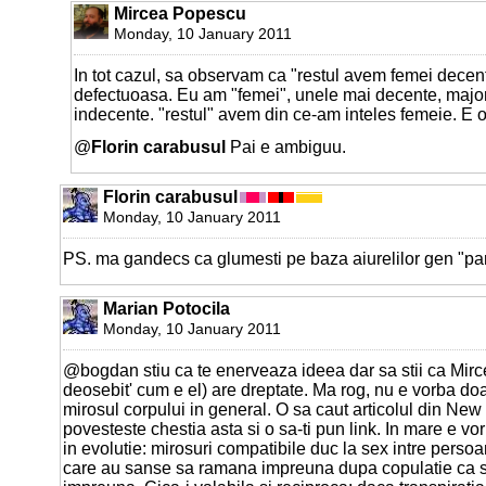
Mircea Popescu
Monday, 10 January 2011
In tot cazul, sa observam ca "restul avem femei decen
defectuoasa. Eu am "femei", unele mai decente, majo
indecente. "restul" avem din ce-am inteles femeie. E 
@
Florin carabusul
Pai e ambiguu.
Florin carabusul
Monday, 10 January 2011
PS. ma gandecs ca glumesti pe baza aiurelilor gen "para
Marian Potocila
Monday, 10 January 2011
@bogdan stiu ca te enerveaza ideea dar sa stii ca Mirc
deosebit' cum e el) are dreptate. Ma rog, nu e vorba doa
mirosul corpului in general. O sa caut articolul din New
povesteste chestia asta si o sa-ti pun link. In mare e vo
in evolutie: mirosuri compatibile duc la sex intre perso
care au sanse sa ramana impreuna dupa copulatie ca s