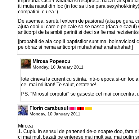
impreuna. Cica-i valabila si reciproca: daca transpiratia
iti muta nasul din loc (in loc sa ti se para sexy/hot/kinky
compatibil cu ea :)
De asemea, sarutul extrem de pasional (aka pe gura, c
ajuta copilul care e pe cale sa se nasca (daca e cazul)
anticorpi de la ambii parinti si deci sa fie mai rezistent/
[probabil de aia copiii baptistilor sunt mai bolnaviciosi
pe obraz si nema anticorpi muhahahahahahahahah]
Mircea Popescu
Monday, 10 January 2011
Iote cineva la curent cu stiinta, intr-o epoca si-un loc
cel mai militant! Te salut, cetatene!
PS. "Mirosul corpului" se gaseste cel mai concentrat
Florin carabusul
Monday, 10 January 2011
Mircea
1. Cuplu in sensul de parteneri de-o noapte doo, fara nic
ci mai mult bazati pe enterese mai mult sau mai putin 