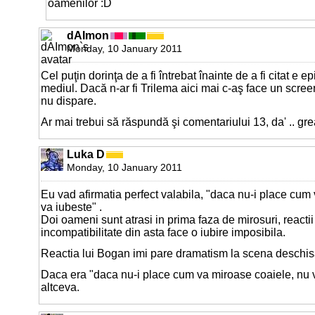
oamenilor :D
dAImon
Monday, 10 January 2011
Cel puţin dorinţa de a fi întrebat înainte de a fi citat e 
mediul. Dacă n-ar fi Trilema aici mai c-aş face un scree
nu dispare.
Ar mai trebui să răspundă şi comentariului 13, da' .. gre
Luka D
Monday, 10 January 2011
Eu vad afirmatia perfect valabila, "daca nu-i place cum
va iubeste" .
Doi oameni sunt atrasi in prima faza de mirosuri, reactii 
incompatibilitate din asta face o iubire imposibila.
Reactia lui Bogan imi pare dramatism la scena deschis
Daca era "daca nu-i place cum va miroase coaiele, nu va
altceva.