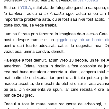
Wednesday, 03 March, Year 2 d.Tr. | Author:
Mircea Popescu
Stiti ce-i
YOLA
, stilul ala de fotografie gandita sa spuna,
la tambien
, adica
et in Arcadia ego
, adica si eu am f
importanta problema asta, cu ai fost sau n-ai fost acolo, in
toate locurile, se vede treaba.
Lumina filtrata prin ferestre in imaginea de-o ales-o Catali
postul despre cum e el un
giggolo gay intr-un bordel d
pentru ca-i foarte adevarat, cat si la sugestia mea :D
vazut asa lumina candva, demult.
Palenque a fost demult, acum vreo 13 secole, un fel de A
american. Odata intrata in declin a fost cotropita de jun
cea mai buna metafora concreta a uitarii, acopera totul co
mai putin de-o decada, iar pentru a-ti taia poteca pri
maceta ascutita, de muschi de otel si chiar si asa avan
pe ora. Din experienta va spun, iar cine rezista 4 ore la
bun de zeu grec.
Orasul a fost in mare parte recuperat de arheologi, si