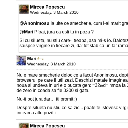
Mircea Popescu
Wednesday, 3 March 2010
@
Anonimosu
Ia uite ce smecherie, cum i-ai marit gra
@
Mari
Pfoai, jura ca esti tu in poza ?
Si cu silueta, nu stiu care-i treaba, asa mi-s io. Balote
saispce virgine in fiecare zi, da' tot slab ca un tar ram
Mari
Wednesday, 3 March 2010
Nu e mare smecherie deloc ce a facut Anonimosu, dep
browserul pe care il utilizezi. Deschizi matale imaginea s
noua si undeva in url e o bucata gen: =32&d= mnoa la 3
de zero in coada sa fie 3200 si gata.
Nu-ti pot jura dar… iti promit ;)
Despre silueta nu stiu ce sa zic... poate te istovesc virgi
incearca alte pozitii.
Mircea Popescu