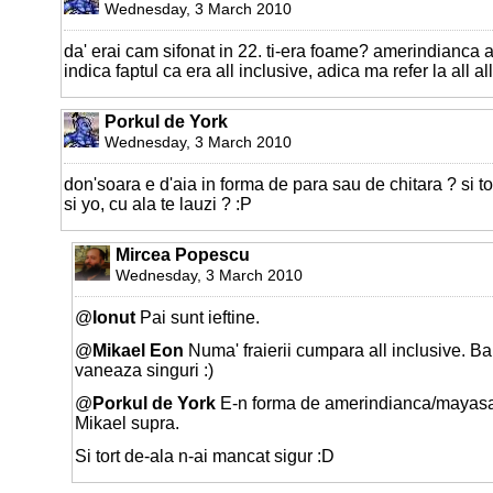
Wednesday, 3 March 2010
da' erai cam sifonat in 22. ti-era foame? amerindianca 
indica faptul ca era all inclusive, adica ma refer la all al
Porkul de York
Wednesday, 3 March 2010
don'soara e d'aia in forma de para sau de chitara ? si t
si yo, cu ala te lauzi ? :P
Mircea Popescu
Wednesday, 3 March 2010
@
Ionut
Pai sunt ieftine.
@
Mikael Eon
Numa' fraierii cumpara all inclusive. Bar
vaneaza singuri :)
@
Porkul de York
E-n forma de amerindianca/mayasa
Mikael supra.
Si tort de-ala n-ai mancat sigur :D