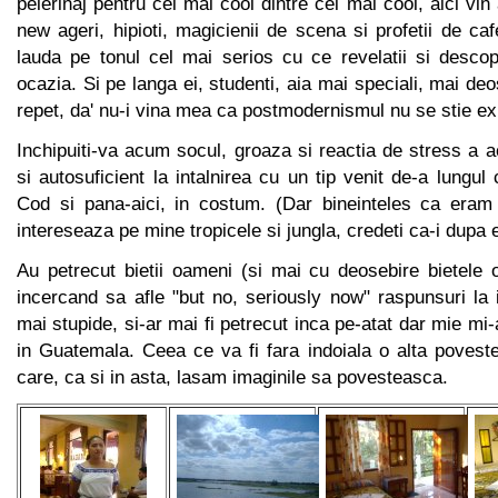
pelerinaj pentru cei mai cool dintre cei mai cool, aici vin
new ageri, hipioti, magicienii de scena si profetii de c
lauda pe tonul cel mai serios cu ce revelatii si descop
ocazia. Si pe langa ei, studenti, aia mai speciali, mai de
repet, da' nu-i vina mea ca postmodernismul nu se stie ex
Inchipuiti-va acum socul, groaza si reactia de stress a
si autosuficient la intalnirea cu un tip venit de-a lungul
Cod si pana-aici, in costum. (Dar bineinteles ca era
intereseaza pe mine tropicele si jungla, credeti ca-i dupa e
Au petrecut bietii oameni (si mai cu deosebire bietele 
incercand sa afle "but no, seriously now" raspunsuri la i
mai stupide, si-ar mai fi petrecut inca pe-atat dar mie mi
in Guatemala. Ceea ce va fi fara indoiala o alta povest
care, ca si in asta, lasam imaginile sa povesteasca.