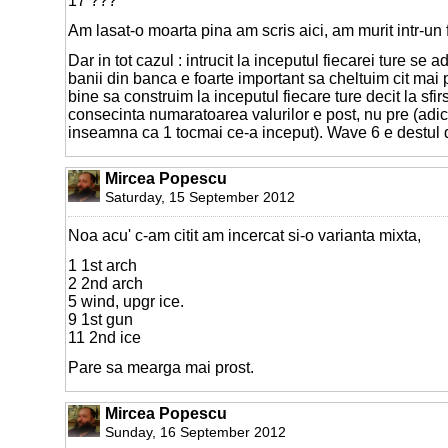
17 ???
Am lasat-o moarta pina am scris aici, am murit intr-un 
Dar in tot cazul : intrucit la inceputul fiecarei ture s
banii din banca e foarte important sa cheltuim cit mai p
bine sa construim la inceputul fiecare ture decit la sfirs
consecinta numaratoarea valurilor e post, nu pre (adi
inseamna ca 1 tocmai ce-a inceput). Wave 6 e destul d
Mircea Popescu
Saturday, 15 September 2012
Noa acu' c-am citit am incercat si-o varianta mixta,
1 1st arch
2 2nd arch
5 wind, upgr ice.
9 1st gun
11 2nd ice
Pare sa mearga mai prost.
Mircea Popescu
Sunday, 16 September 2012