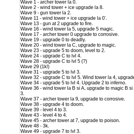
Wave 1 - archer tower la 0.
Wave 2 - wind tower + ice upgrade la 8.
Wave 9 - gun tower la 2.
Wave 11 - wind tower + ice upgrade la 0'.
Wave 13 - gun at 2 upgrade to fire.
Wave 16 - wind tower la 5, upgrade 5 magic.
Wave 17 - archer tower 0 upgrade to corrosive.
Wave 19 - upgrade 0 to deadly.
Wave 20 - wind tower la C, upgrade to magic.
Wave 23 - upgrade 5 to doom, level to 2.
Wave 24 - upgrade C to lvl 4.
Wave 28 - upgrade C to lvl 5 (?)
Wave 29 (1k!)
Wave 31 - upgrade 5 to lvl 3.
Wave 32 - upgrade C to lvl 5. Wind tower la 4, upgrad
Wave 34 - upgrade 5 to lvl 4. Upgrade 2 to inferno.
Wave 36 - wind tower la B si A, upgrade to magic B si A
3.
Wave 37 - archer tower la 9, upgrade to corrosive.
Wave 38 - upgrade 4 to doom.
Wave 39 - level 4 to 3.
Wave 43 - level 4 to 4.
Wave 45 - archer tower at 7, upgrade to poison.
Wave 48 - 3k.
Wave 49 - upgrade 7 to lvl 3.