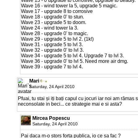
Wave 13 - 0 upgrade to corrosive, upgrade to deadly.
Wave 16 - wind tower la 5, upgrade 5 magic.
Wave 17 - upgrade 8 to corrosive
Wave 18 - upgrade 0' to stun.
Wave 23 - upgrade 5 to doom.
Wave 24 - wind tower la 3.
Wave 28 - upgrade 0' to magic.
Wave 29 - upgrade 5 to lvl 2. (1k!)
Wave 31 - upgrade 5 to lvl 3.
Wave 32 - upgrade 0' to lvl 3.
Wave 34 - upgrade 5 to lvl 4. Upgrade 7 to lvl 3.
Wave 36 - upgrade 0' to lvl 5. Need more air dmg.
Wave 39 - upgrade 7 to lvl 4.
Mari
Saturday, 24 April 2010
Pfuai, tu stai și iți bați capul cu jocuri iar noi am rămas 
neconsolate in beci... ce strategie mai e si asta?
Mircea Popescu
Saturday, 24 April 2010
Pai daca m-o stors forta publica, io ce sa fac ?