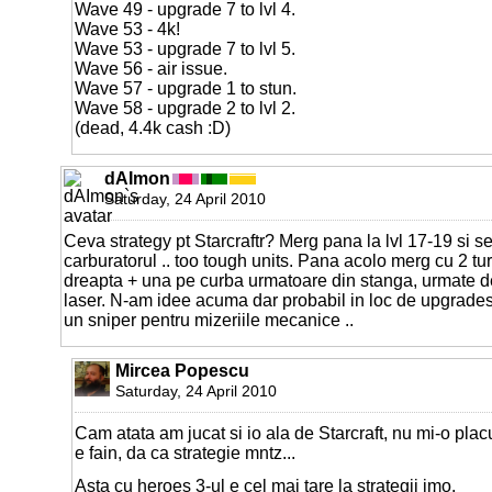
Wave 49 - upgrade 7 to lvl 4.
Wave 53 - 4k!
Wave 53 - upgrade 7 to lvl 5.
Wave 56 - air issue.
Wave 57 - upgrade 1 to stun.
Wave 58 - upgrade 2 to lvl 2.
(dead, 4.4k cash :D)
dAImon
Saturday, 24 April 2010
Ceva strategy pt Starcraftr? Merg pana la lvl 17-19 si s
carburatorul .. too tough units. Pana acolo merg cu 2 tu
dreapta + una pe curba urmatoare din stanga, urmate d
laser. N-am idee acuma dar probabil in loc de upgrade
un sniper pentru mizeriile mecanice ..
Mircea Popescu
Saturday, 24 April 2010
Cam atata am jucat si io ala de Starcraft, nu mi-o pla
e fain, da ca strategie mntz...
Asta cu heroes 3-ul e cel mai tare la strategii imo.