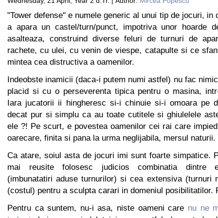
Wednesday, 21 April, Year 2 d.Tr. | Author:
Mircea Popescu
"Tower defense" e numele generic al unui tip de jocuri, in
a apara un castel/turn/punct, impotriva unor hoarde d
asalteaza, construind diverse feluri de turnuri de apa
rachete, cu ulei, cu venin de viespe, catapulte si ce sfa
mintea cea distructiva a oamenilor.
Indeobste inamicii (daca-i putem numi astfel) nu fac nimic
placid si cu o perseverenta tipica pentru o masina, intr
Iara jucatorii ii hingheresc si-i chinuie si-i omoara pe 
decat pur si simplu ca au toate cutitele si ghiulelele ast
ele ?! Pe scurt, e povestea oamenilor cei rai care impied
oarecare, finita si pana la urma neglijabila, mersul naturii.
Ca atare, soiul asta de jocuri imi sunt foarte simpatice. 
mai reusite folosesc judicios combinatia dintre ex
(imbunatatiri aduse turnurilor) si cea extensiva (turnuri 
(costul) pentru a sculpta carari in domeniul posibilitatilor.
Pentru ca suntem, nu-i asa, niste oameni care
nu ne m