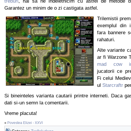
treburi
, hai sa ne indeletnicim cu astfel de metode de
Garantez un minim de o zi castigata astfel.
Trilemistii pre
exemplul din 
fara bannere s
rahaturi.
Alte variante c
ar fi Warzone 
mad cow int
jucatorii ce p
Fi celui Mediev
ul
Starcraftr
pen
Si bineinteles varianta cautarii printre interneti. Daca ga
dati si-un semn la comentarii.
Vreme placuta!
«
Povestea Elizei - XXVI
Category:
Trolloludens