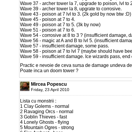
Wave 37 - archer tower la 7, upgrade to poison, lvl to 
Wave 39 - archer tower la 8, upgrate to corrosive.
Wave 43 - poison at 7 lvl to 3. (2k gold by now btw :D)
Wave 45 - poison at 7 to 4.
Wave 49 - poison at 7 to 5. (3k by now)
Wave 51 - poison at 7 to 6.
Wave 54 - corrosive at 8 to 3 ? (insufficient damage, 
Wave 56 - magic at A and B to lvl 5. (insufficient dam
Wave 57 - insufficient damage, some pass.
Wave 58 - poison at 7 to lvl 7 (maybe should have be
Wave 59 - insufficient damage. Ice wizards pass, end
Practic e nevoie de ceva sursa de damage undeva de 
Poate inca un doom tower ?
Mircea Popescu
Friday, 23 April 2010
Lista cu monstrii :
1 Clay Golems - normal
2 Ravaging Orcs - normal
3 Goblin Thieves - fast
4 Lonely Ghosts - flying
5 Mountain Ogres - strong