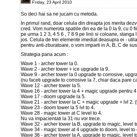
Friday, 23 April 2010
So deci hai sa ne jucam cu metoda.
In primul rand, doar celula din dreapta jos merita dezv
cred. Vom numerota spatiile din ea de la 0 la 9, cu 0 fi
pe urma 1 2 3, 4 5 6 , 7 8 9 pe linii si coloane, stanga 
jos. Celula de trei elemente imediat deasupra ei - util
pentru anti-zburatoare, o vom imparti in A, B, C de sus
Strategia pana acum :
Wave 1 - archer tower la 0.
Wave 2 - archer tower + ice upgrade la 9.
Wave 9 - archer tower la 0 upgrade to corrosive, upgr
(nu faceti upgrade to corrosive la 7, chiar daca pare ca
Wave 12 - archer tower la 5.
Wave 16 - archer tower la 4 + magic upgrade pentru 4 
Wave 17 - doom upgrade la 5.
Wave 21 - archer tower la C + magic upgrade + lvl 2. (
Wave 23 - doom tower la 5 lvl to 4.
Wave 28 - magic tower at C level to 4.
Nu va impacientati la 31 nu vor trece.
Wave 32 - archer tower la B, upgrade to magic, level t
Wave 34 - magic tower at 4 upgrade to doom, level to 
Wave 36 - archer tower la A, upgrade to magic, level t