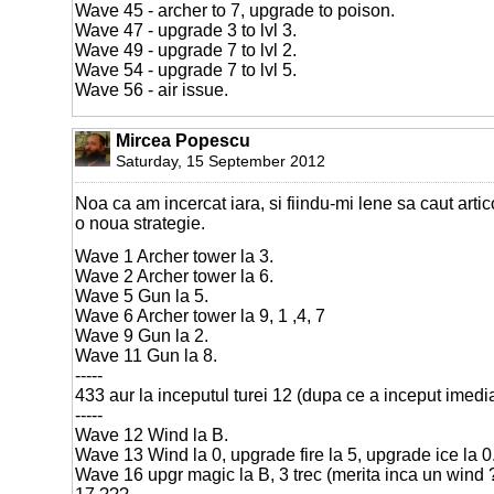
Wave 45 - archer to 7, upgrade to poison.
Wave 47 - upgrade 3 to lvl 3.
Wave 49 - upgrade 7 to lvl 2.
Wave 54 - upgrade 7 to lvl 5.
Wave 56 - air issue.
Mircea Popescu
Saturday, 15 September 2012
Noa ca am incercat iara, si fiindu-mi lene sa caut artic
o noua strategie.
Wave 1 Archer tower la 3.
Wave 2 Archer tower la 6.
Wave 5 Gun la 5.
Wave 6 Archer tower la 9, 1 ,4, 7
Wave 9 Gun la 2.
Wave 11 Gun la 8.
-----
433 aur la inceputul turei 12 (dupa ce a inceput imedia
-----
Wave 12 Wind la B.
Wave 13 Wind la 0, upgrade fire la 5, upgrade ice la 0
Wave 16 upgr magic la B, 3 trec (merita inca un wind 