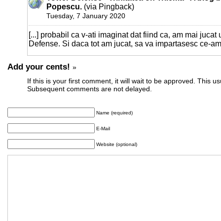
Popescu.
(via Pingback)
Tuesday, 7 January 2020
[...] probabil ca v-ati imaginat dat fiind ca, am mai juca
Defense. Si daca tot am jucat, sa va impartasesc ce-am g
Add your cents!
»
If this is your first comment, it will wait to be approved. This u
Subsequent comments are not delayed.
Name (required)
E-Mail
Website (optional)