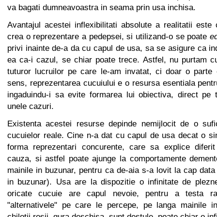
va bagati dumneavoastra in seama prin usa inchisa.
Avantajul acestei inflexibilitati absolute a realitatii est
crea o reprezentare a pedepsei, si utilizand-o se poate
e
privi inainte de-a da cu capul de usa, sa se asigure ca in
ea ca-i cazul, se chiar poate trece. Astfel, nu purtam c
tuturor lucruilor pe care le-am invatat, ci doar o parte 
sens, reprezentarea cucuiului e o resursa esentiala pentr
ingaduindu-i sa evite formarea lui obiectiva, direct pe 
unele cazuri.
Existenta acestei resurse depinde nemijlocit de o suf
cucuielor reale. Cine n-a dat cu capul de usa decat o si
forma reprezentari concurente, care sa explice diferit 
cauza, si astfel poate ajunge la comportamente dement
mainile in buzunar, pentru ca de-aia s-a lovit la cap data
in buzunar). Usa are la dispozitie o infinitate de plezn
oricate cucuie are capul nevoie, pentru a testa r
"alternativele" pe care le percepe, pe langa mainile i
chilotii rosii, gura deschisa, sunt destule, poate chiar o infi