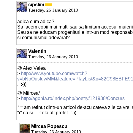
cipslim
Tuesday, 26 January 2010
adica cum adica?
Sa facem copii mai multi sau sa limitam accesul muierii
Sau sa ne educam progeniturile intr-un mod responsabil 
si comunismul adevarat?
Valentin
Tuesday, 26 January 2010
@ Alex Velea
>
http://www.youtube.com/watch?
v=bNoOusfqwMM&feature=PlayList&p=82C98EBFE91
.. :-))
@ Miircea*
>
http://agonia.ro/index.php/poetry/121938/Concurs
* = am retinut dintr-un articol de-acu cateva zile ca vrei 
"i" ca si .. "celalalt profet" :-))
Mircea Popescu
Tuesday, 26 January 2010