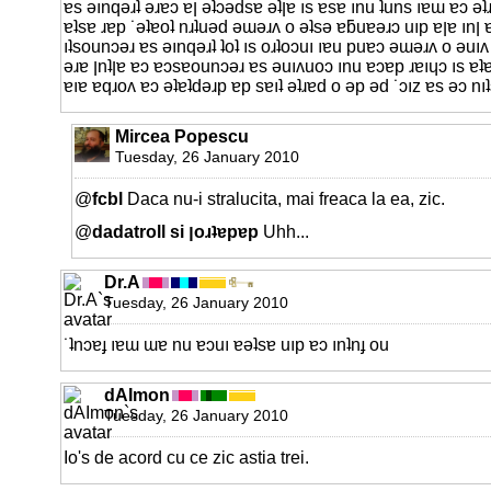
ɐs ǝınqǝɹʇ ǝɹɐɔ ɐן ǝʇɔǝdsɐ ǝʇןɐ ıs ɐsɐ ınu ʇuns ıɐɯ ɐɔ ǝʇɹɐd o ǝp ǝd ıɐɯ nu
ɐʇsɐ ɹɐp ˙ǝʇɐoʇ nɹʇuǝd ǝɯǝɹʌ o ǝʇsǝ ɐƃuɐǝɹɔ uıp ɐןɐ ınן ɐ ɐıɐ ɐqɹoʌ ɐɔ
ıʇsounɔǝɹ ɐs ǝınqǝɹʇ ʇoʇ ıs oɹʇoɔuı ıɐu puɐɔ ǝɯǝɹʌ o ǝuı
ǝɹɐ ןnʇןɐ ɐɔ ɐɔsɐounɔǝɹ ɐs ǝuıʌuoɔ ınu ɐɔɐp ɹɐıɥɔ ıs ɐʇɐʌuı ǝʇsǝıɐɹʇ ʇɐɔ nɯo
ɐıɐ ɐqɹoʌ ɐɔ ǝʇɐʇdǝɹp ɐp sɐıʇ ǝʇɹɐd o ǝp ǝd ˙ɔız ɐs ǝɔ nı
Mircea Popescu
Tuesday, 26 January 2010
@
fcbl
Daca nu-i stralucita, mai freaca la ea, zic.
@
dadatroll si ןoɹʇɐpɐp
Uhh...
Dr.A
Tuesday, 26 January 2010
˙ʇnɔɐɟ ıɐɯ ɯɐ nu ɐɔuı ɐǝʇsɐ uıp ɐɔ ınʇnɟ ou
dAImon
Tuesday, 26 January 2010
Io's de acord cu ce zic astia trei.