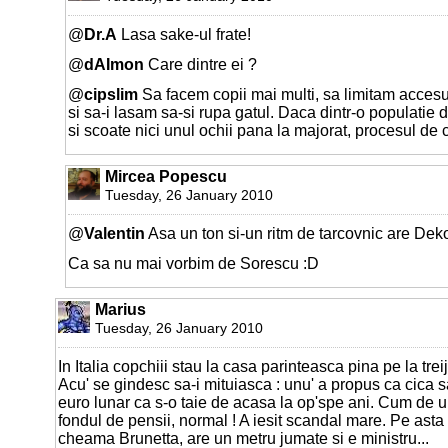
@
Dr.A
Lasa sake-ul frate!
@
dAImon
Care dintre ei ?
@
cipslim
Sa facem copii mai multi, sa limitam accesul
si sa-i lasam sa-si rupa gatul. Daca dintr-o populatie 
si scoate nici unul ochii pana la majorat, procesul de 
Mircea Popescu
Tuesday, 26 January 2010
@
Valentin
Asa un ton si-un ritm de tarcovnic are Deko
Ca sa nu mai vorbim de Sorescu :D
Marius
Tuesday, 26 January 2010
In Italia copchiii stau la casa parinteasca pina pe la trei
Acu' se gindesc sa-i mituiasca : unu' a propus ca cica s
euro lunar ca s-o taie de acasa la op'spe ani. Cum de 
fondul de pensii, normal ! A iesit scandal mare. Pe asta
cheama Brunetta, are un metru jumate si e ministru...