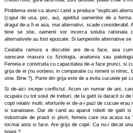
Problema este ca atunci cand a produce "explicatii alterna
(capul de usa, poc, au), apetitul oamenilor de a forma 
dragul de-a fi ei asa, mai alternativi, scade considerabil.
bine se stie, oamenii vor incerca solutia rationala 
alternativele au fost epuizate. Si tampeniile alternative se a
Cealalta ramura a discutiei are de-a face, asa cum b
oarecare masura cu fiziologia, anatomia sau patologi
Femeia e construita cu capacitatea de-a face prunci, si c
grija de ei (nu vorbesc in comparatie cu nimeni si nimic, 
sine. Bine ?). Parte din grija este de a evita cucuiele pe c
Si de-aici incepe conflictul. Acum un numar de ani, can
ocupata cu tot soiul de treburi, de la gatit la daracit si de la
copii relativ multi, eforturile ei de-a-i pazi de cucuie er
si sanatoase. Dar de cand au aparut roboti de gatit si 
industriale de prasit si plivit, femeia care sta acasa sa 
tocmai asta si face. Are grija de copil. Ca nu-i decat un
tigani ?