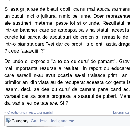
Si asa grija are de bietul copil, ca nu mai apuca sarmanu
un cucui, nici o julitura, nimic pe lume. Doar reprezenta
ale sustinerii materne, peste tot si oriunde. Rezultatul n
intr-un bancher care se asteapta sa vina statul, aceast
curete lui banca de ascutisuri de creion si ramasite de
intr-o piarista care "vai dar ce prosti is clientii astia draga
? ceee faaaaciiii ?"
De unde si expresia "a te da cu curu' de pamant". Grav
mai importanta resursa a realitatii in raport cu educare
care saracii n-au avut ocazia sa-si traiasca primii ani
primilor ani din viata au de recuperat aceasta corigenta l
lasam, deci, sa dea cu curu' de pamant pana cand acu
vanatai cat sa poata progresa la statutul de puberi. Menta
da, vad si eu ce tate are. Si ?
«
Creativitatea, oistea si gardul
Lucruri ca
Category:
Gandesc, deci gandesc