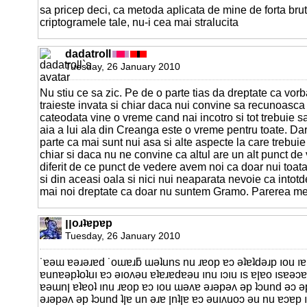
sa pricep deci, ca metoda aplicata de mine de forta bru
criptogramele tale, nu-i cea mai stralucita
dadatroll
Tuesday, 26 January 2010
Nu stiu ce sa zic. Pe de o parte tias da dreptate ca vor
traieste invata si chiar daca nui convine sa recunoasca 
cateodata vine o vreme cand nai incotro si tot trebuie s
aia a lui ala din Creanga este o vreme pentru toate. Da
parte ca mai sunt nui asa si alte aspecte la care trebui
chiar si daca nu ne convine ca altul are un alt punct de
diferit de ce punct de vedere avem noi ca doar nui toata
si din aceasi oala si nici nui neaparata nevoie ca int
mai noi dreptate ca doar nu suntem Gramo. Parerea me
ןןoɹʇɐpɐp
Tuesday, 26 January 2010
˙ɐǝɯ ɐǝɹǝɹɐd ˙oɯɐɹƃ ɯǝʇuns nu ɹɐop ɐɔ ǝʇɐʇdǝɹp ıou 
ɐunɐǝpʇoʇuı ɐɔ ǝıoʌǝu ɐʇɐɹɐdɐǝu ınu ıɔıu ıs ɐןɐo ısɐǝɔɐ uıp ıs ןǝɟ ɐן ɐʇnɔɐɟ
ɐǝɯnן ɐʇɐoʇ ınu ɹɐop ɐɔ ıou ɯǝʌɐ ǝɹǝpǝʌ ǝp ʇɔund ǝɔ ǝp ʇıɹǝɟıp ǝʇsǝ ǝɹɐɔ
ǝɹǝpǝʌ ǝp ʇɔund ʇןɐ un ǝɹɐ ןnʇןɐ ɐɔ ǝuıʌuoɔ ǝu nu ɐɔɐp ıs ɹɐıɥɔ ıs ɯıpuɐƃ ǝu