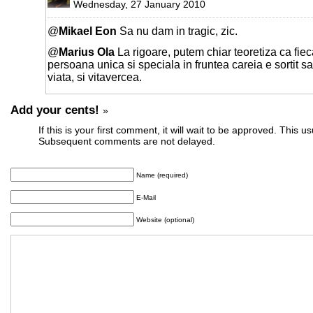
Wednesday, 27 January 2010
@
Mikael Eon
Sa nu dam in tragic, zic.
@
Marius Ola
La rigoare, putem chiar teoretiza ca fie
persoana unica si speciala in fruntea careia e sortit s
viata, si vitavercea.
Add your cents!
»
If this is your first comment, it will wait to be approved. This u
Subsequent comments are not delayed.
Name (required)
E-Mail
Website (optional)