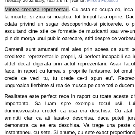
Tuesday, 26 January, Year 2 d.Tr. | Author:
Mircea Popescu
Mintea creeaza reprezentari
. Cu asta se ocupa ea, inca 
la moarte, si ziua si noaptea, tot timpul fara oprire. Da
odata privind un sugar descoperindu-si picioarele, o 
ascultand cine stie ce formatie de muzicanti sau vre-u
plin de morga unui public oarecare, stiti despre ce vorbes
Oamenii sunt amuzanti mai ales prin aceea ca sunt per
crediteze reprezentarile proprii, si perfect incapabili sa i
altfel decat digerata prin actul reprezentarii. Asa-i facu
face, in raport cu lumea si propriile fantasme, tot omul s
crede ce vezi tu, tu crede ce-ti spun eu". Reprez
unguroaica fierbinte si rea de musca pe care toti o ducem 
Realitatea este perfect rece in raport cu toate aceste c
importanta. Sa luam spre exemplu tocul usii. Lu
dumneavoastra credeti ca usa era deschisa. Cu atat
amintiti clar ca ati lasat-o deschisa, daca puteti ju
demonstra ca ea era deschisa. Va trage una peste ca
instantaneu, cu sete. Si anume, cu sete exact proportiona