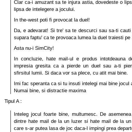
Clar ca-i amuzant sa te injura astia, dovedeste o lip
lipsa de intelegere a jocului.
In the-west poti fi provocat la duel!
Da, e adevarat! Si tre' sa te descurci sau sa-ti caut
supara faptu' ca te provoaca lumea la duel traiesti pe 
Asta nu-i SimCity!
In concluzie, hate mail-ul e produs intotdeauna 
impresia gresita ca a pierde un duel sau a-ti pier
sfirsitul lumii. Si daca vor sa plece, cu atit mai bine.
Imi fac speranta ca si tu insuti intelegi mai bine jocu
Numai bine, si distractie maxima
Tipul A :
Inteleg jocul foarte bine, multumesc. De asemenea 
dintre hate mail de la un luzer si hate mail de la un
care s-ar putea lasa de joc daca-l impingi prea depart