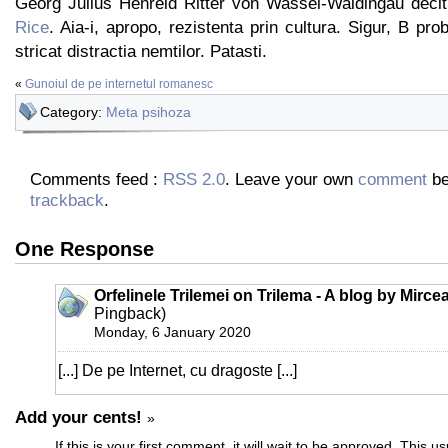
Georg Julius Henreid Ritter von Wassel-Waldingau decit
Rice
. Aia-i, apropo, rezistenta prin cultura. Sigur, B pro
stricat distractia nemtilor. Patasti.
«
Gunoiul de pe internetul romanesc
Category:
Meta psihoza
Comments feed :
RSS 2.0
. Leave your own
comment
be
trackback
.
One Response
Orfelinele Trilemei on Trilema - A blog by Mirc
Pingback)
Monday, 6 January 2020
[...] De pe Internet, cu dragoste [...]
Add your cents!
»
If this is your first comment, it will wait to be approved. This u