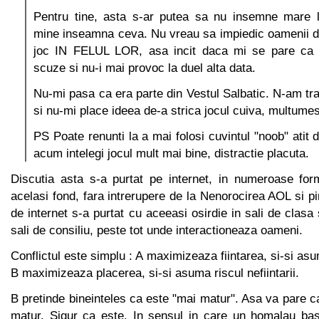
Pentru tine, asta s-ar putea sa nu insemne mare l
mine inseamna ceva. Nu vreau sa impiedic oamenii d
joc IN FELUL LOR, asa incit daca mi se pare ca 
scuze si nu-i mai provoc la duel alta data.
Nu-mi pasa ca era parte din Vestul Salbatic. N-am tra
si nu-mi place ideea de-a strica jocul cuiva, multume
PS Poate renunti la a mai folosi cuvintul "noob" atit 
acum intelegi jocul mult mai bine, distractie placuta.
Discutia asta s-a purtat pe internet, in numeroase fo
acelasi fond, fara intrerupere de la Nenorocirea AOL si pi
de internet s-a purtat cu aceeasi osirdie in sali de clasa 
sali de consiliu, peste tot unde interactioneaza oameni.
Conflictul este simplu : A maximizeaza fiintarea, si-si asu
B maximizeaza placerea, si-si asuma riscul nefiintarii.
B pretinde bineinteles ca este "mai matur". Asa va pare ca
matur. Sigur ca este. In sensul in care un homalau ba