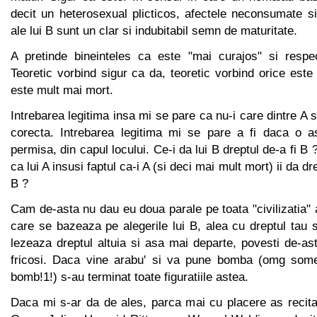
decit un heterosexual plicticos, afectele neconsumate si 
ale lui B sunt un clar si indubitabil semn de maturitate.
A pretinde bineinteles ca este "mai curajos" si respec
Teoretic vorbind sigur ca da, teoretic vorbind orice este
este mult mai mort.
Intrebarea legitima insa mi se pare ca nu-i care dintre A 
corecta. Intrebarea legitima mi se pare a fi daca o 
permisa, din capul locului. Ce-i da lui B dreptul de-a fi B 
ca lui A insusi faptul ca-i A (si deci mai mult mort) ii da dre
B ?
Cam de-asta nu dau eu doua parale pe toata "civilizatia" 
care se bazeaza pe alegerile lui B, alea cu dreptul tau 
lezeaza dreptul altuia si asa mai departe, povesti de-a
fricosi. Daca vine arabu' si va pune bomba (omg som
bomb!1!) s-au terminat toate figuratiile astea.
Daca mi s-ar da de ales, parca mai cu placere as recita