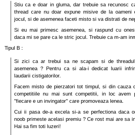
Stiu ca e doar in gluma, dar trebuie sa recunosc c
thread care nu doar expune misive de la oameni ca
jocul, si de asemenea faceti misto si va distrati de ne
Si eu mai primesc asemenea, si raspund cu onesti
daca mi se pare ca le stric jocul. Trebuie ca m-am inm
Tipul B :
Si zici ca ar trebui sa ne scapam si de threadul
asemenea ? Pentru ca si ala-i dedicat luarii infrin
laudarii cistigatorilor.
Facem misto de pierzatori tot timpul, si din cauza 
competitiile nu mai sunt competitii, in loc avem p
"fiecare e un invingator" care promoveaza lenea.
Cui ii pasa de-a excela si-a se perfectiona daca o
noob primeste acelasi premiu ? Ce rost mai are sa inc
Hai sa fim toti luzeri!