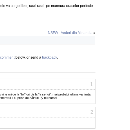
tele va curge liber, rauri rauri, pe marmura oraselor perfecte.
NSFW - Vederi din Mirlandia
»
comment
below, or send a
trackback
.
1
e ori de la "foi" ori de la "a se foi", mai probabil ultima variantã,
tineretului cuprins de cãlduri. Şi nu numai.
2