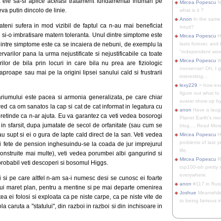
a ele sa-si aplice acelasi tratament fundamental inuman pe
Mircea Popescu
No
eva putin dincolo de linie.
what is it ?
Anon
In the same 
eni sufera in mod vizibil de faptul ca n-au mai beneficiat
Intuit?
 si-o imbratisare matern toleranta. Unul dintre simptome este
Mircea Popescu
H
l dintre simptome este ca se incaiera de nebuni, de exemplu la
lasts forever, and 
"independent woma
varilor pana la urma nejustificate si nejustificabile ca toate
Mircea Popescu
Wt
rilor de bila prin locuri in care bila nu prea are fiziologic
nonsense! Oh, I get 
roape sau mai pe la origini lipsei sanului cald si frustrarii
interesting...
lexy229
> how exa
figure out what to
ariumului este pacea si armonia generalizata, pe care chiar
avatar show up by.
red ca om sanatos la cap si cat de cat informat in legatura cu
anon
Have a laugh
retinde ca n-ar ajuta. Eu va garantez ca veti vedea bosorogi
Planet Earth's mo
in sfarsit, dupa jumatate de secol de orfanitate (sau cum se
blog.... Read More
u supt si ei o gura de lapte cald direct de la san. Veti vedea
Mircea Popescu
He
problems of last y
e si fete de pension inghesuindu-se la coada de jur imprejurul
life.
construite mai multe), veti vedea porumbei albi gangurind si
Mircea Popescu
Re
 probabil veti descoperi si bosomul Higgs.
top100-ish pretty
everywhere.
i si pe care altfel n-am sa-i numesc desi se cunosc ei foarte
anon
#117 in Russ
tui maret plan, pentru a mentine si pe mai departe omenirea
Joshue
Meanwhile
putea ei folosi si exploata ca pe niste carpe, ca pe niste vite de
to being famous in 
la caruta a "statului", din razboi in razboi si din inchisoare in