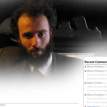
Recent Commen
Mircea Popescu
It
Mircea Popescu
We
ways tower defens
pathway and the o
Diana Coman
the
offline (it does tha
minutes of inactivit
Mircea Popescu
A
met back when I wa
line I'd have totally
pescu
pletzalcoatl
You we