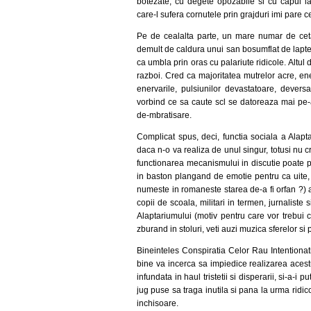
botezate, cu degete opozabile si cu capul l
care-l sufera cornutele prin grajduri imi pare c
Pe de cealalta parte, un mare numar de cetat
demult de caldura unui san bosumflat de lapte
ca umbla prin oras cu palariute ridicole. Altu
razboi. Cred ca majoritatea mutrelor acre, ener
enervarile, pulsiunilor devastatoare, deversa
vorbind ce sa caute scl se datoreaza mai pe-ap
de-mbratisare.
Complicat spus, deci, functia sociala a Alapt
daca n-o va realiza de unul singur, totusi nu c
functionarea mecanismului in discutie poate p
in baston plangand de emotie pentru ca uite, 
numeste in romaneste starea de-a fi orfan ?) a
copii de scoala, militari in termen, jurnalist
Alaptariumului (motiv pentru care vor trebui 
zburand in stoluri, veti auzi muzica sferelor si
Bineinteles Conspiratia Celor Rau Intentionat
bine va incerca sa impiedice realizarea aces
infundata in haul tristetii si disperarii, si-a-i 
jug puse sa traga inutila si pana la urma ridico
inchisoare.