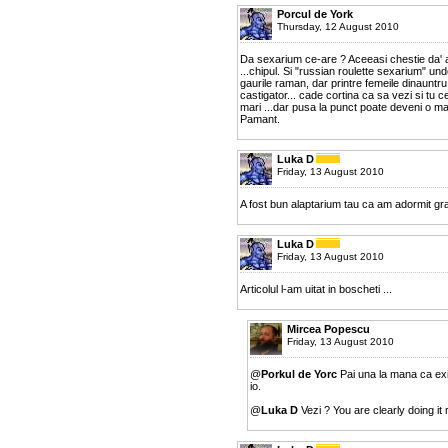
Porcul de York
Thursday, 12 August 2010
Da sexarium ce-are ? Aceeasi chestie da' ac
...chipul. Si "russian roulette sexarium" un
gaurile raman, dar printre femeile dinauntr
castigator... cade cortina ca sa vezi si tu ce
mari ...dar pusa la punct poate deveni o mar
Pamant.
Luka D
Friday, 13 August 2010
A fost bun alaptarium tau ca am adormit gr
Luka D
Friday, 13 August 2010
Articolul l-am uitat in boscheti ...
Mircea Popescu
Friday, 13 August 2010
@
Porkul de Yorc
Pai una la mana ca exis
io.
@
Luka D
Vezi ? You are clearly doing it r