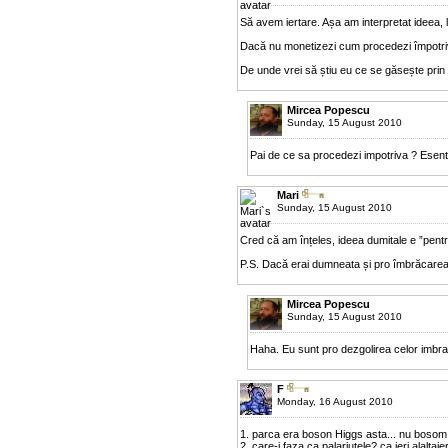
Să avem iertare. Așa am interpretat ideea, la
Dacă nu monetizezi cum procedezi împotriva
De unde vrei să știu eu ce se găsește prin 
Mircea Popescu
Sunday, 15 August 2010
Pai de ce sa procedezi impotriva ? Esenta
Mari
Sunday, 15 August 2010
Cred că am înțeles, ideea dumitale e ”pentru
P.S. Dacă erai dumneata și pro îmbrăcarea 
Mircea Popescu
Sunday, 15 August 2010
Haha. Eu sunt pro dezgolirea celor imbra
F
Monday, 16 August 2010
1. parca era boson Higgs asta... nu bosom
2. care-i faza ca palariutele? ca ieri alaltai