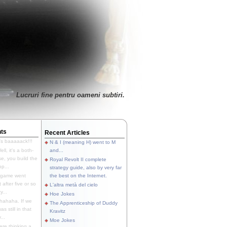
Lucruri fine pentru oameni subtiri.
ts
Recent Articles
's baaaaack!!!
N & I (meaning H) went to M
ll, it's a both-
and...
e, you build the
Royal Revolt II complete
p...
strategy guide, also by very far
 game went
the best on the Internet.
t after five or so
L'altra metà del cielo
y...
Hoe Jokes
hahaha. If we
The Apprenticeship of Duddy
s still in that
Kravitz
...
Moe Jokes
re thinking a