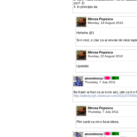
zici? :D
3. in principiu da
Mircea Popescu
Monday, 16 August 2010
Hehehe @1
Si-n rest, e clar ca ai nevoie de niste lap
Mircea Popescu
Sunday, 22 August 2010
Updeitid.
anonimosu
Thursday, 7 July 2011
Ba fraier ai fost ca ai scris aici, uite ca ti-o 
http://pittsburgh.cbslocal.com/2011/07/06/
Mircea Popescu
Thursday, 7 July 2011
Plm sariti ca mi-o furat ideea.
anonimosu