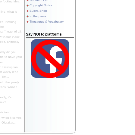
 fucking idea,
Copyright Notice
Eulora Shop
line, what is
In the press
Thesaurus & Vocabulary
eh. Nothing
the
n" least of all.
Say NO! to platforms
f is this inane
it, artificially
ctly did you
 do to have your
..
 Description
st widely read
 Tim...
h, the yearly
ear's. What a
ally, it's
 much
ia too.
 when it comes
Gibraltar...