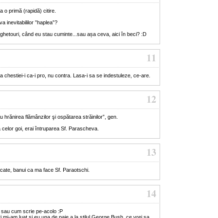
 o primă (rapidă) citire.
 inevitabililor ”haplea”?
ghetouri, când eu stau cuminte...sau așa ceva, aici în beci? :D
11
 chestiei-i ca-i pro, nu contra. Lasa-i sa se indestuleze, ce-are.
12
 hrănirea flămânzilor şi ospătarea străinilor”, gen.
celor goi, erai întruparea Sf. Parascheva.
13
cate, banui ca ma face Sf. Paraotschi.
14
 sau cum scrie pe-acolo :P
eri mi-am luat si eu una de paie a la stilul George Bush. ce vrei sa