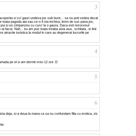
3
operita si cu' gauri undeva jos sub buric... sa nu poti vedea decat
de toata pagoda aia sau ce-o fi sta inchisa, lemn de sus pana jos,
u pui si un cimpanzeu cu curu' la o gaura. Daca esti norocosul
-ai facut. Nah... eu am pus toata treaba asta asa...schitata...in linii
e atractie turistica la modul in care au degenerat lucrurile pe
4
amada pe el si am dormit vreo 12 ore :D
5
6
ta deja, si-a doua la mana ca sa nu confundam filia cu erotica, zic
ite.