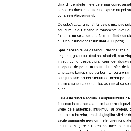
Una dintre ideile mele cele mai controversab
public, ca daca le pastrez neexpuse nu pot sa f
buna este Alaptariumul.
Ce este Alaptariumul ? Pai este o institutie pu
sau cum i s-o fi zicand in romaneste. Aveti o 
(alaturat nu se acorda la feminin, fiind compl
nu atribut subordonat substantivului poza).
Spre deosebire de gazeboul destinat zgairii 
original), gazeboul destinat alaptarii, sau Al
intreg, cu o despartitura cam de doua-tre
incepand de pe la un metru si-un sfert de la
amplasate banci, si pe partea interioara o ram
cam jumatate ori trei sferturi de metru pe to
inaltime isi pot alege un loc asa incat sa se
buric.
Care este functia sociala a Alaptariumului ? 
folosesc la ora actuala niste barbare dispozi
vitele cele autentice, muu-muu, ar prefera, d
naturala a buzelor, limbii si gingiilor viteil
vacile sarmanele n-au din nefericire nici o aleg
de unele singure nu prea pot face mare luc