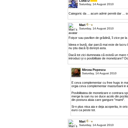
Luka D
Saturday, 14 August 2010
Categoric da ... acum admir peretii dar ... su
Mari
Saturday, 14 August 2010
Foișor sau pavilion de grădină, îi zice pe la 
Ideea e bună, dar parcă mai este de lucru 
nu știu dacă îți dorești asta.
Dacă tot zici dumneata că există un mare 
introduci și o posibilitate de monetizare? D
Mircea Popescu
Saturday, 14 August 2010
E ceva complementar cu free hugs in ma
orgia ceva complementar masturbarii in int
Posibilitatea de monetizare e contrara spir
merge la san nu se duce acolo din pozitia u
din postura aluia care gangure "mami".
Si-n plus nisa aia e deja acoperita, in or
euro ca peste tot.
Mari
Saturday, 14 August 2010