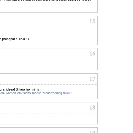
15
te proaspat si cald :D
16
17
furat ideea! Si fara link, nimic:
local-woman-envisions-mobile-breastfeeding-truck/
18
19