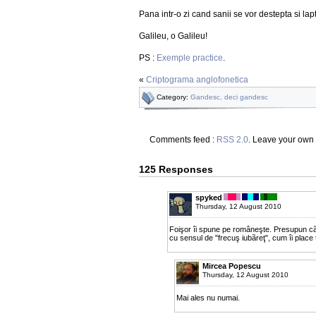
Pana intr-o zi cand sanii se vor destepta si lap
Galileu, o Galileu!
PS :
Exemple practice
.
«
Criptograma anglofonetica
Category:
Gandesc, deci gandesc
Comments feed :
RSS 2.0
. Leave your own
125 Responses
spyked
Thursday, 12 August 2010
Foişor îi spune pe româneşte. Presupun cã vin
cu sensul de "frecuş iubãreţ", cum îi place 
Mircea Popescu
Thursday, 12 August 2010
Mai ales nu numai.