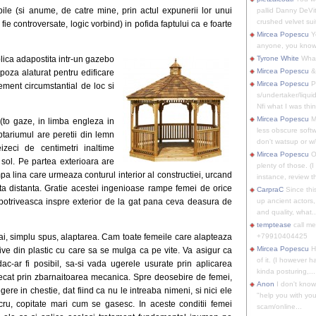
ile (si anume, de catre mine, prin actul expunerii lor unui
pallid Danny DeVit
crushed velvet suit
ie controversate, logic vorbind) in pofida faptului ca e foarte
Mircea Popescu
Yo
anyone, you know
blica adapostita intr-un gazebo
Tyrone White
What'
Mircea Popescu
&
poza alaturat pentru edificare
Mircea Popescu
P
ement circumstantial de loc si
s/undertaker/liqui
Nfi what I was thin
Mircea Popescu
M
(to gaze, in limba engleza in
less obscure soft
aptariumul are peretii din lemn
don't watsup or w/
izeci de centimetri inaltime
Mircea Popescu
O
 sol. Pe partea exterioara are
plenty of those. (I 
pa lina care urmeaza conturul interior al constructiei, urcand
instance, review th
ata distanta. Gratie acestei ingenioase rampe femei de orice
CarpraC
Since thi
 potriveasca inspre exterior de la gat pana ceva deasura de
up ancient actors,
and quality, what..
temptease
call m
Pai, simplu spus, alaptarea. Cam toate femeile care alapteaza
+79910404425
Mircea Popescu
H
tive din plastic cu care sa se mulga ca pe vite. Va asigur ca
of it. (I however 
ac-ar fi posibil, sa-si vada ugerele usurate prin aplicarea
kinda posturing,...
or decat prin zbarnaitoarea mecanica. Spre deosebire de femei,
Anon
I don't know
ere in chestie, dat fiind ca nu le intreaba nimeni, si nici ele
"help you with you
ru, copitate mari cum se gasesc. In aceste conditii femei
scam/online...