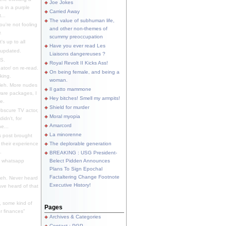
Joe Jokes
o in a purple
Carried Away
...
The value of subhuman life,
u're not fooling
and other non-themes of
.
scummy preoccupation
s up to all
Have you ever read Les
updated.
Liaisons dangereuses ?
S.
Royal Revolt II Kicks Ass!
dator/ on re-read.
On being female, and being a
king.
woman.
eh. More nudes
Il gatto mammone
ware packages, I
Hey bitches! Smell my armpits!
e.
Shield for murder
bscure TV actor,
Moral myopia
didn't, for
Amarcord
e...
La minorenne
s post brought
 their experience
The deplorable generation
.
BREAKING : USG President-
e whatsapp
Belect Pidden Announces
Plans To Sign Epochal
Factaltering Change Footnote
eh. Never heard
Executive History!
have heard of that
, some kind of
Pages
r finances"
Archives & Categories
Contact ; PGP