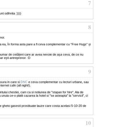
7
nt odihnita :))))
8
noi.
la ea, în forma asta pare a fi ceva complementar cu ”Free Hugs” și
numar de cetățeni care ar avea nevoie de așa ceva, de ce nu
oar ești antreprenor. :D
9
sura in care si
DNC
e ceva complementar cu lecturi urbane, sau
ernet cafe (all night!).
itului chestiei, cam ca si notiunea de "stapan for hire". Ala de
nuia ce-o platit cazarea la hotel si "se asteapta" la "servicii", ci
ice gheto gasesti prostituate lauze care costa acelasi 5-10-20 de
10