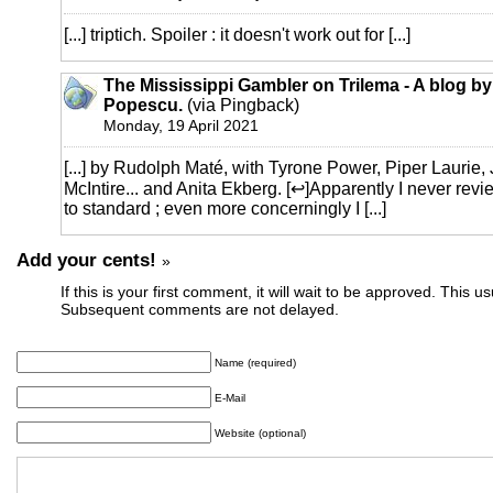
[...] triptich. Spoiler : it doesn't work out for [...]
The Mississippi Gambler on Trilema - A blog by
Popescu.
(via Pingback)
Monday, 19 April 2021
[...] by Rudolph Maté, with Tyrone Power, Piper Laurie,
McIntire... and Anita Ekberg. [↩]Apparently I never rev
to standard ; even more concerningly I [...]
Add your cents!
»
If this is your first comment, it will wait to be approved. This u
Subsequent comments are not delayed.
Name (required)
E-Mail
Website (optional)