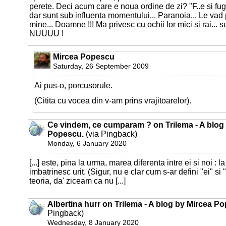
perete. Deci acum care e noua ordine de zi? "F..e si fug
dar sunt sub influenta momentului... Paranoia... Le vad 
mine... Doamne !!! Ma privesc cu ochii lor mici si rai... s
NUUUU !
Mircea Popescu
Saturday, 26 September 2009
Ai pus-o, porcusorule.
(Citita cu vocea din v-am prins vrajitoarelor).
Ce vindem, ce cumparam ? on Trilema - A blog
Popescu.
(via Pingback)
Monday, 6 January 2020
[...] este, pina la urma, marea diferenta intre ei si noi : l
imbatrinesc urit. (Sigur, nu e clar cum s-ar defini "ei" si 
teoria, da' ziceam ca nu [...]
Albertina hurr on Trilema - A blog by Mircea P
Pingback)
Wednesday, 8 January 2020