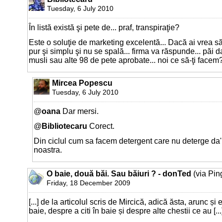
Tuesday, 6 July 2010
În listă există şi pete de... praf, transpiraţie?
Este o soluţie de marketing excelentă... Dacă ai vrea s
pur şi simplu şi nu se spală... firma va răspunde... păi d
musli sau alte 98 de pete aprobate... noi ce să-ţi facem?
Mircea Popescu
Tuesday, 6 July 2010
@
oana
Dar mersi.
@
Bibliotecaru
Corect.
Din ciclul cum sa facem detergent care nu deterge da
noastra.
O baie, două băi. Sau băiuri ? - donTed
(via Pin
Friday, 18 December 2009
[...] de la articolul scris de Mircică, adică ăsta, arunc ș
baie, despre a citi în baie și despre alte chestii ce au [...