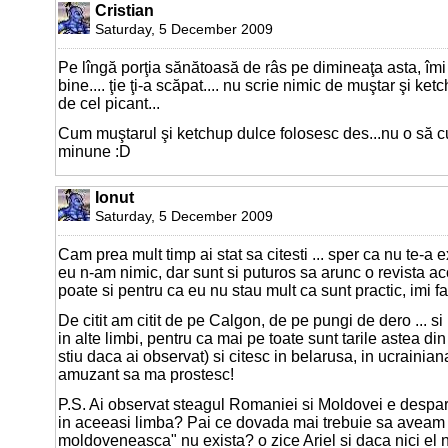
Cristian
Saturday, 5 December 2009
Pe lîngă porţia sănătoasă de râs pe dimineaţa asta, îmi
bine.... ţie ţi-a scăpat.... nu scrie nimic de muştar şi ket
de cel picant...
Cum muştarul şi ketchup dulce folosesc des...nu o să 
minune :D
Ionut
Saturday, 5 December 2009
Cam prea mult timp ai stat sa citesti ... sper ca nu te-a ex
eu n-am nimic, dar sunt si puturos sa arunc o revista aco
poate si pentru ca eu nu stau mult ca sunt practic, imi fa
De citit am citit de pe Calgon, de pe pungi de dero ... si
in alte limbi, pentru ca mai pe toate sunt tarile astea d
stiu daca ai observat) si citesc in belarusa, in ucrainiana 
amuzant sa ma prostesc!
P.S. Ai observat steagul Romaniei si Moldovei e desparti
in aceeasi limba? Pai ce dovada mai trebuie sa aveam
moldoveneasca" nu exista? o zice Ariel si daca nici el n