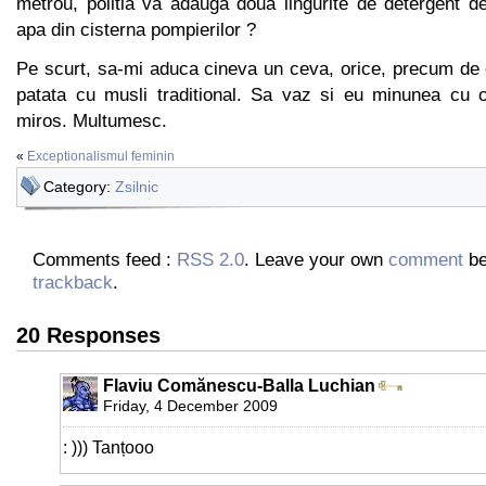
metrou, politia va adauga doua lingurite de detergent de
apa din cisterna pompierilor ?
Pe scurt, sa-mi aduca cineva un ceva, orice, precum de 
patata cu musli traditional. Sa vaz si eu minunea cu oc
miros. Multumesc.
«
Exceptionalismul feminin
Category:
Zsilnic
Comments feed :
RSS 2.0
. Leave your own
comment
be
trackback
.
20 Responses
Flaviu Comănescu-Balla Luchian
Friday, 4 December 2009
: ))) Tanțooo