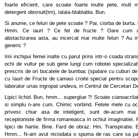
foarte eficient, care scoate foarte multe pete, mult 
detergent obisnuit(tm), lalala-blablabla. Bun.
Si anume, ce feluri de pete scoate ? Pai, ciorba de burta. 
Hmm. Ce iaurt ? Ce fel de fructe ? Oare cum au
abstactizarea asta, au incercat mai multe feluri ? Au i
generic ?
Imi inchipui femei inalte cu parul prins intr-o coada stra
ochi de vultur pe sub gene lungi cum robotei specializa
prescris de ori bucatele de bumbac (spalare cu cuburi de
cu Iaurt de Fructe de camasi croite special pentru scopuri
laborator urias ingropat undeva, in Centrul de Cercetari De
Lipici lichid. Bun, hmm... superglue ?! Scoate cianoacrila
si simplu n-are cum. Chimic vorbind. Fetele mele cu oc
privesc chiar asa de inteligent, sunt de-acum mai
receptioniste de firma romaneasca in ochiul imaginatiei. P
lipici de hartie. Bine. Fard de obraz. Hm. Transpiratie
Hmm... N-am avut niciodata o spuma de ras care sa pa