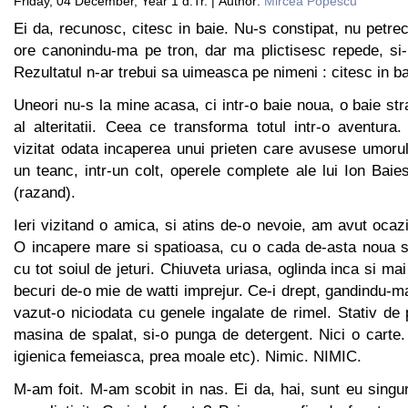
Friday, 04 December, Year 1 d.Tr. | Author:
Mircea Popescu
Ei da, recunosc, citesc in baie. Nu-s constipat, nu petrec
ore canonindu-ma pe tron, dar ma plictisesc repede, si-
Rezultatul n-ar trebui sa uimeasca pe nimeni : citesc in ba
Uneori nu-s la mine acasa, ci intr-o baie noua, o baie stra
al alteritatii. Ceea ce transforma totul intr-o aventur
vizitat odata incaperea unui prieten care avusese umorul 
un teanc, intr-un colt, operele complete ale lui Ion Bai
(razand).
Ieri vizitand o amica, si atins de-o nevoie, am avut ocazi
O incapere mare si spatioasa, cu o cada de-asta noua s
cu tot soiul de jeturi. Chiuveta uriasa, oglinda inca si m
becuri de-o mie de watti imprejur. Ce-i drept, gandindu-m
vazut-o niciodata cu genele ingalate de rimel. Stativ de 
masina de spalat, si-o punga de detergent. Nici o carte. 
igienica femeiasca, prea moale etc). Nimic. NIMIC.
M-am foit. M-am scobit in nas. Ei da, hai, sunt eu singur