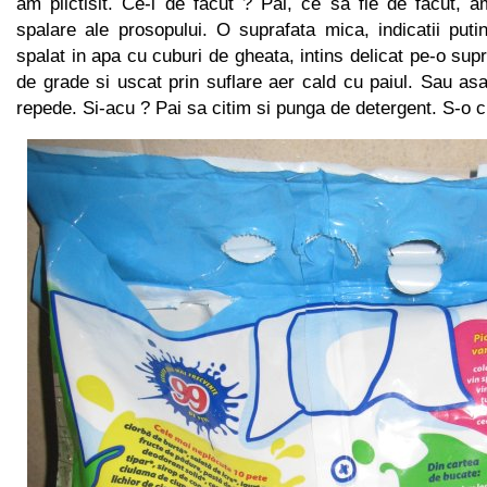
am plictisit. Ce-i de facut ? Pai, ce sa fie de facut, am 
spalare ale prosopului. O suprafata mica, indicatii put
spalat in apa cu cuburi de gheata, intins delicat pe-o supr
de grade si uscat prin suflare aer cald cu paiul. Sau a
repede. Si-acu ? Pai sa citim si punga de detergent. S-o c