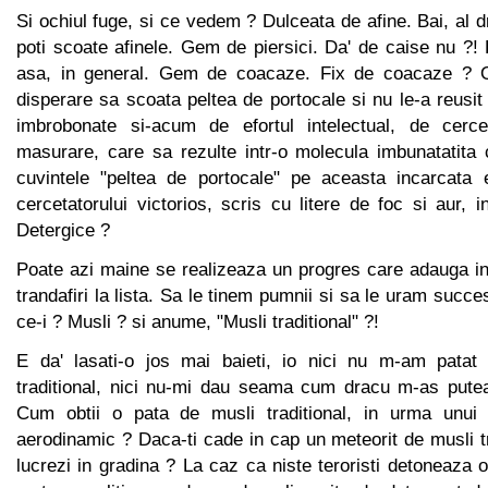
Si ochiul fuge, si ce vedem ? Dulceata de afine. Bai, al d
poti scoate afinele. Gem de piersici. Da' de caise nu ?
asa, in general. Gem de coacaze. Fix de coacaze ? O
disperare sa scoata peltea de portocale si nu le-a reusit 
imbrobonate si-acum de efortul intelectual, de cercet
masurare, care sa rezulte intr-o molecula imbunatatita
cuvintele "peltea de portocale" pe aceasta incarcata 
cercetatorului victorios, scris cu litere de foc si aur, i
Detergice ?
Poate azi maine se realizeaza un progres care adauga in
trandafiri la lista. Sa le tinem pumnii si sa le uram succes
ce-i ? Musli ? si anume, "Musli traditional" ?!
E da' lasati-o jos mai baieti, io nici nu m-am patat 
traditional, nici nu-mi dau seama cum dracu m-as pute
Cum obtii o pata de musli traditional, in urma unui a
aerodinamic ? Daca-ti cade in cap un meteorit de musli tr
lucrezi in gradina ? La caz ca niste teroristi detoneaza