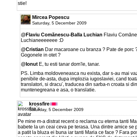
stie!
Mircea Popescu
Saturday, 5 December 2009
@
Flaviu Comănescu-Balla Luchian
Flaviu Comăne
Luchianeeeeeee :D
@
Cristian
Dar macaroane cu branza ? Pate de porc ? 
Gogonele in otet ?
@
Ionut
E, tu esti tanar dom'le, tanar.
PS. Limba moldoveneasca nu exista, dar s-au mai v
penibile de-asta, dupa implozia iugoslaviei, cand toa
translatori, si dracu', traducea din sarba-n croata si d
muntenegreana e asa, o translatie.
krossfire
Saturday, 5 December 2009
Pe mine m-a distrat recent o reclama cu eterna tanti Mar
babete la un ceai ceva pe terasa. Una dintre amice se 
a patit la bluza ei buna iar tanti Maria ce face ? Fara po