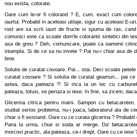
nou exista, colorate.
Oare cum le-or fi colorand ? E, cum, exact cum colore
iaurtul. Probabil in aceleasi utilaje, sigur cu aceleasi E-ur
rost are sa scrii iaurt de fructe si spuma de ras, cand
comunici este ca scoate dom'le colorantii sintetici din tes
asa de greu ? Deh, comunicare, poate ca oamenii citind
intampla. Si de ce sa nu invete ? Pai nu-i chiar asa de d
bine.
Solutie de curatat covoare. Pai... stai. Deci scoate petele
curatat covoare ? Si solutia de curatat geamuri... pai ce 
astea, daca
pateaza
?! Si inca la un loc cu carbune
pateaza, totusi, se periaza si iese. In fine, sa zicem, dac
Glicerina citrica pentru maini. Sampon cu betacaroten. 
studiat serios problema, nu-i joaca, laboratorul ala de ce
chiar o fi existand. Oare cu ce curata glicerina ? Probabil
Pana la urma, chiar si soda ar merge. Da' betacaro
morcovi practic, ala pateaza, ce-i drept. Oare cu ce iese 