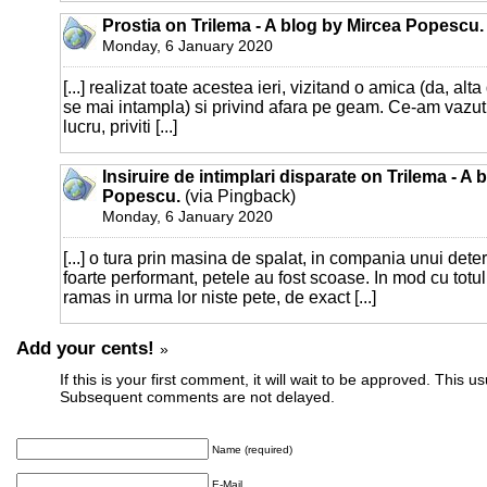
Prostia on Trilema - A blog by Mircea Popescu.
Monday, 6 January 2020
[...] realizat toate acestea ieri, vizitand o amica (da, alta
se mai intampla) si privind afara pe geam. Ce-am vazut
lucru, priviti [...]
Insiruire de intimplari disparate on Trilema - A 
Popescu.
(via Pingback)
Monday, 6 January 2020
[...] o tura prin masina de spalat, in compania unui de
foarte performant, petele au fost scoase. In mod cu totul
ramas in urma lor niste pete, de exact [...]
Add your cents!
»
If this is your first comment, it will wait to be approved. This u
Subsequent comments are not delayed.
Name (required)
E-Mail