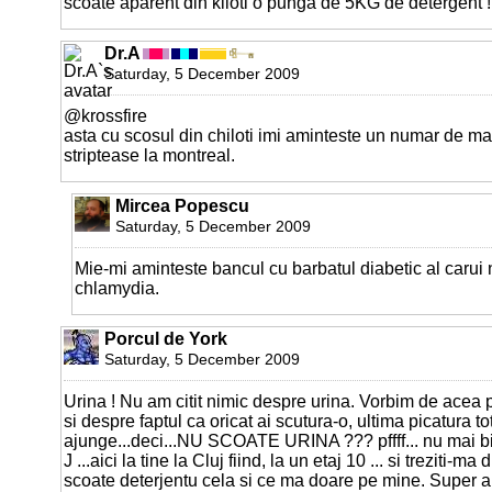
scoate aparent din kiloti o punga de 5KG de detergent !
Dr.A
Saturday, 5 December 2009
@krossfire
asta cu scosul din chiloti imi aminteste un numar de m
striptease la montreal.
Mircea Popescu
Saturday, 5 December 2009
Mie-mi aminteste bancul cu barbatul diabetic al carui
chlamydia.
Porcul de York
Saturday, 5 December 2009
Urina ! Nu am citit nimic despre urina. Vorbim de acea 
si despre faptul ca oricat ai scutura-o, ultima picatura tot
ajunge...deci...NU SCOATE URINA ??? pffff... nu mai 
J ...aici la tine la Cluj fiind, la un etaj 10 ... si treziti-ma
scoate deterjentu cela si ce ma doare pe mine. Super art